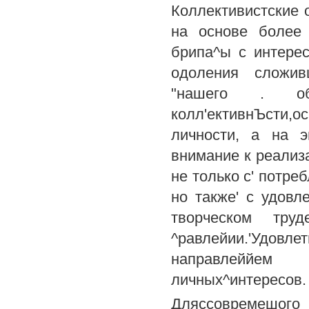
Коллективистские 
на основе более т
брипа^ы с интере
одоления сложив
"нашего . общ
колл'ективнЪсти,
личности, а на э
внимание к реализа
не только с' потр
но также' с удовл
творческом труд
^равлейии.'Удовлет
направлеййем
личных^интересов.
Дляссовремешого