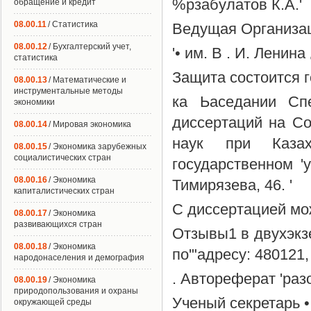
%рзабулатов К.А.'
обращение и кредит
08.00.11
/ Статистика
Ведущая Организаци
08.00.12
/ Бухгалтерский учет,
'• им. В . И. Ленина
статистика
Защита состоится года
08.00.13
/ Математические и
инструментальные методы
ка Ьаседании Спе
экономики
диссертаций на Со
08.00.14
/ Мировая экономика
наук при Казах
08.00.15
/ Экономика зарубежных
социалистических стран
государственном 'у
08.00.16
/ Экономика
Тимирязева, 46. '
капиталистических стран
С диссертацией мо
08.00.17
/ Экономика
развивающихся стран
Отзывы1 в двухэкз
08.00.18
/ Экономика
по'"адресу: 480121,
народонаселения и демография
. Автореферат 'разо
08.00.19
/ Экономика
природопользования и охраны
Ученый секретарь •
окружающей среды