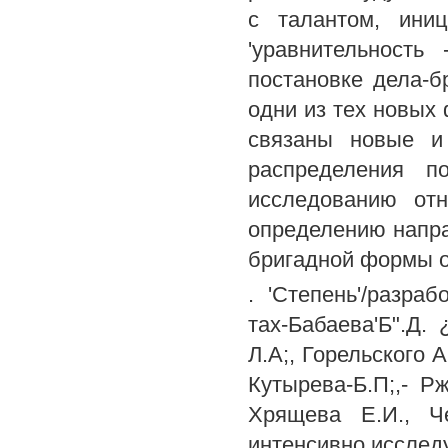
с талантом, иниц
'уравнительност
постановке дела-б
одни из тех новых
связаны новые и
распределения по
исследованию от
определению напр
бригадной формы оп
. 'Степень'/разра
тах-Бабаева'Б".Д. 
Л.А;, Горельского A
Кутырева-Б.П;,- Р
Хрящева Е.И., Че
интенсивно исслед