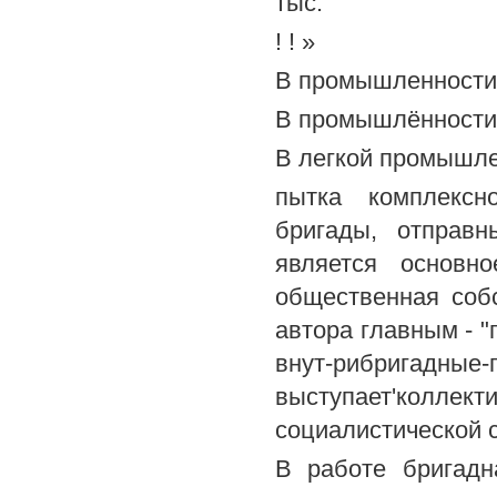
тыс.
! ! »
В промышленности С
В промышлённости К
В легкой промышлен
пытка комплексн
бригады, отправн
является основн
общественная соб
автора главным - "
внут-рибриг
выступает'коллект
социалистической со
В работе бригадн