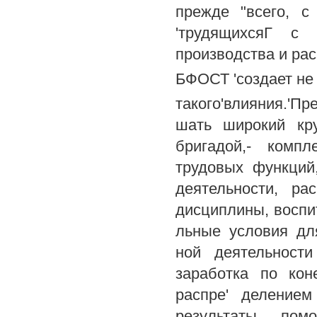
прежде "всего, с
'трудящихсяГ с 
производства и рас
БФОСТ 'создает не 
такого'влияния.'Пр
шать широкий кру
бригадой,- компл
трудовых функций
деятельности, ра
дисциплины, воспит
льные условия дл
ной деятельности
заработка по ко
распре' деление
результаты помо