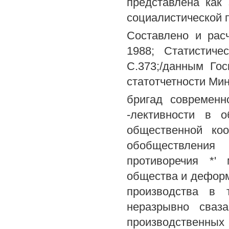
представлена как
социалистической 
Составлено и рас
1988; Статистиче
С.373;/данным Го
статотчетности Ми
бригад современн
-лективности в 
общественной коо
обобществления
противоречия *'
общества и деформ
производства в т
неразрывно сваз
производственных о