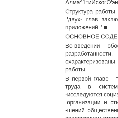
Алма^1тиИскогО'эне
Структура работы.
.'двух- глав зак
приложений. ' ■
ОСНОВНОЕ СОДЕ
Во-введении об
разработанности
охарактеризован
работы.
В первой главе - 
труда в систем
-исследуются соци
.организации и с
-шений общественн