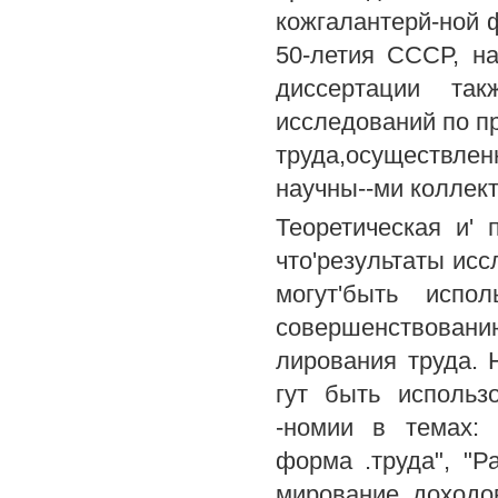
кожгалантерй-ной 
50-летия СССР, н
диссертации так
исследований по п
труда,осуществлен
научны--ми коллек
Теоретическая и' 
что'результаты ис
могут'быть испо
совершенствован
лирования труда.
гут быть использ
-номии в темах: 
форма .труда", "Р
мирование доходо