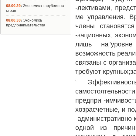
08.00.29
/ Экономика зарубежных
-лективами, предс
стран
ме управления. В
08.00.30
/ Экономика
члены становятся
предпринимательства
-зационных, эконо
лишь на"уровне
возможность реализ
связаны с организ
требуют крупных;з
' Эффективно
самостоятельност
предпри -имчивости
хозрасчетные, и по
-административно
одной из причин