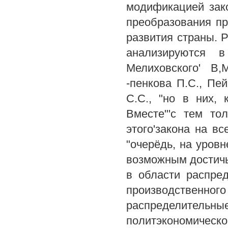
модификацией зако
преобразования п
развития страны. 
анализируются в
Мелиховского' В,
-пенкова П.С., Пей
С.С., "но в них,
Вместе"'с тем то
этого'закона на в
"очерёдь, на уров
возможным достичь
в области распре
производственного
распределительны
политэкономическо