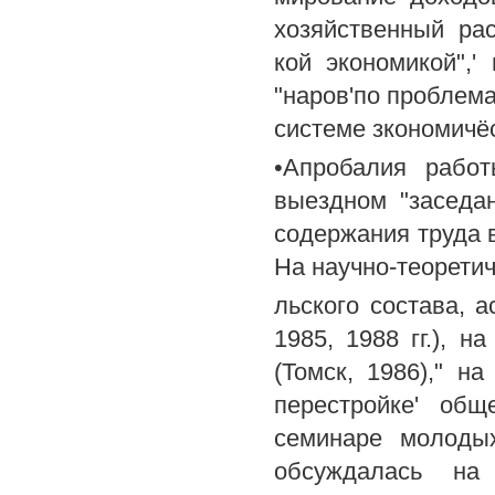
хозяйственный рас
кой экономикой",'
"наров'по проблема
системе зкономичёс
•Апробалия работ
выездном "заседа
содержания труда 
На научно-теорети
льского состава, 
1985, 1988 гг.), 
(Томск, 1986)," н
перестройке' общ
семинаре молодых
обсуждалась на