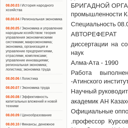
БРИГАДНОЙ ОРГАН
08.00.03
/ История народного
хозяйства
промышленности К
08.00.04
/ Региональная экономика
Специальность 08.0
08.00.05
/ Экономика и управление
АВТОРЕФЕРАТ
народным хозяйством: теория
управления экономическими
системами; макроэкономика;
диссертации на со
экономика, организация и
управление предприятиями,
наук
отраслями, комплексами;
управление инновациями;
Алма-Ата - 1990
региональная экономика;
логистика; экономика труда
Работа выполне
08.00.06
/ Логистика
-Атинского институ
08.00.07
/ Экономика труда
Научный руководите
08.00.08
/ Эффективность
академик АН Казах
капитальных вложений и новой
техники
Официальные оппоне
08.00.09
/ Ценообразование
.профессор Курсов
08.00.10
/ Финансы, денежное