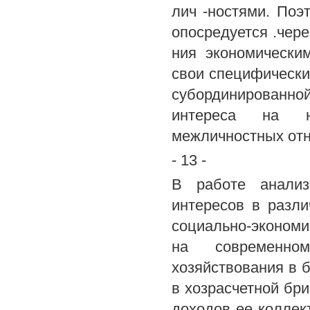
лич -ностями. Поэ
опосредуется .чер
ния экономически
свои специфически
субординированн
интереса на н
межличностных отн
- 13 -
В работе анализ
интересов в разли
социально-экономи
на современно
хозяйствования в 
в хозрасчетной бр
доходов ее коллек