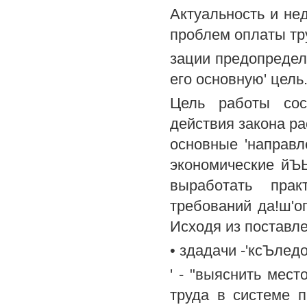
Актуальность и не
проблем оплаты тру
зации предопредел
его основную' цель
Цель работы сос
действия закона ра
основные 'направл
экономические йЪЬ
выработать прак
требований да!ш'ог
Исходя из поставле
• здадачи -'ксЪледо'в
' - "выяснить мес
труда в системе п