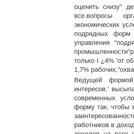
оценить снизу" д
все.вопросы ор
экономических ус
подрядных форм 
управления "подр
промышленности"ре
только I ¿4% 'от о
1,7% рабочих,''охв
Ведущей формой,
интересов,' высып
современных усл
форму так, чтобы 
заинтересованнос
работников в дохо
доходов на всех 