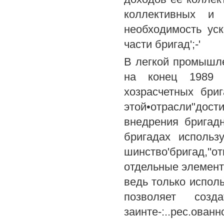
коллективных и 
необходимость уск
части бригад';-'
В легкой промышле
на конец 1989 г
хозрасчетных бри
этой•отрасли"дост
внедрения бригадн
бригадах использ
шинство'бригад,'
отдельные элемент
ведь только испол
позволяет соз
заинте-:..рес.