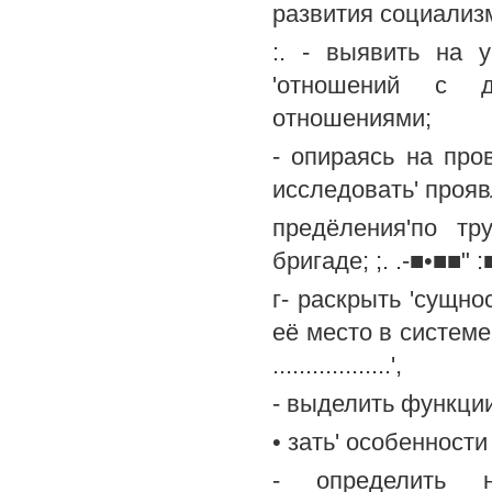
развития социализ
:. - выявить на 
'отношений с др
отношениями;
- опираясь на про
исследовать' прояв
предёления'по тр
бригаде; ;. .-■•■■" :■
г- раскрыть 'сущно
её место в систем
..................',
- выделить функции
• зать' особенности
- определить н