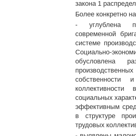
закона 1 распредел
Более конкретно н
- углублена по
современной бриг
системе производ
Социально-экон
обусловлена ра
производственн
собственности 
коллективности 
социальных характ
эффективным сред
в структуре про
трудовых коллекти
- выявлены малои