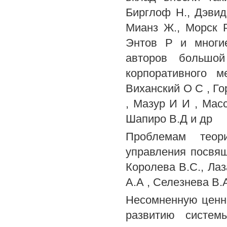
Бирглоф Н., Дэвид
Мианз Ж., Морск Р
Энтов Р и многи
авторов большой
корпоративного 
Виханский О С , Го
, Мазур И И , Масс
Шапиро В.Д и др
Проблемам теори
управления посвящ
Королева B.C., Лаз
А.А , Селезнева В.А
Несомненную ценн
развитию систем