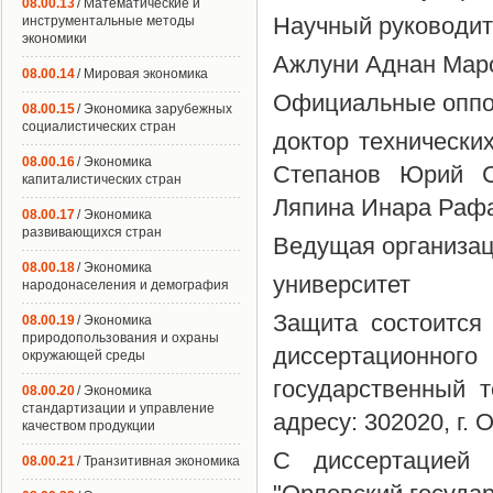
08.00.13
/ Математические и
Научный руководит
инструментальные методы
экономики
Ажлуни Аднан Мар
08.00.14
/ Мировая экономика
Официальные оппо
08.00.15
/ Экономика зарубежных
социалистических стран
доктор технически
08.00.16
/ Экономика
Степанов Юрий Се
капиталистических стран
Ляпина Инара Раф
08.00.17
/ Экономика
развивающихся стран
Ведущая организац
08.00.18
/ Экономика
университет
народонаселения и демография
Защита состоится
08.00.19
/ Экономика
природопользования и охраны
диссертационного
окружающей среды
государственный 
08.00.20
/ Экономика
стандартизации и управление
адресу: 302020, г. 
качеством продукции
С диссертацией
08.00.21
/ Транзитивная экономика