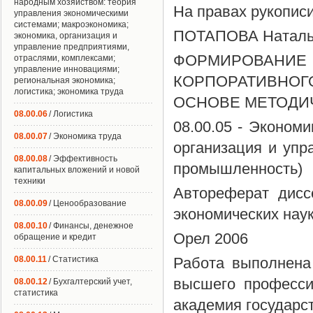
народным хозяйством: теория
На правах рукопис
управления экономическими
системами; макроэкономика;
ПОТАПОВА Наталь
экономика, организация и
управление предприятиями,
ФОРМИРОВАНИ
отраслями, комплексами;
управление инновациями;
КОРПОРАТИВНО
региональная экономика;
логистика; экономика труда
ОСНОВЕ МЕТОДИ
08.00.06
/ Логистика
08.00.05 - Эконом
08.00.07
/ Экономика труда
организация и упр
08.00.08
/ Эффективность
промышленность)
капитальных вложений и новой
техники
Автореферат дисс
08.00.09
/ Ценообразование
экономических нау
08.00.10
/ Финансы, денежное
Орел 2006
обращение и кредит
08.00.11
/ Статистика
Работа выполнена
высшего професси
08.00.12
/ Бухгалтерский учет,
статистика
академия государс