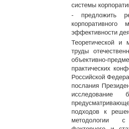
системы корпорат
- предложить р
корпоративного
эффективности де
Теоретической и 
труды отечествен
объективно-предме
практических кон
Российской Федер
послания Президе
исследование 
предусматривающ
подходов к реше
методологии с 
факторного и ста