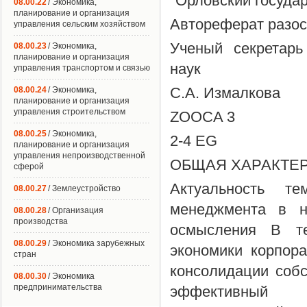
"Орловский госуда
08.00.22
/ Экономика,
планирование и организация
Автореферат разосл
управления сельским хозяйством
Ученый секретарь
08.00.23
/ Экономика,
планирование и организация
наук
управления транспортом и связью
С.А. Измалкова
08.00.24
/ Экономика,
планирование и организация
управления строительством
ZOOCA 3
08.00.25
/ Экономика,
2-4 EG
планирование и организация
управления непроизводственной
ОБЩАЯ ХАРАКТЕ
сферой
Актуальность те
08.00.27
/ Землеустройство
менеджмента в н
08.00.28
/ Организация
производства
осмысления В те
08.00.29
/ Экономика зарубежных
экономики корпор
стран
консолидации собс
08.00.30
/ Экономика
предпринимательства
эффективный к