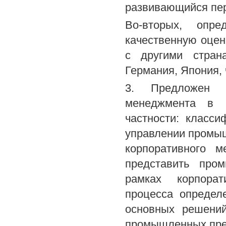
развивающийся пер
Во-вторых, опр
качественную оцен
с другими стран
Германия, Япония,
3. Предложен ме
менеджмента в 
частности: класс
управлении промы
корпоративного м
представить про
рамках корпорат
процесса определ
основных решени
промышленных пре