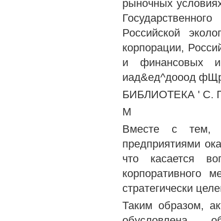
рыночных условиях
Государственного
Российской эколо
корпорации, Росси
и финансовых ис
иад&ед^дооод фЩр
БИБЛИОТЕКА ' С. П
M
Вместе с тем, м
предприятиями ока
что касается во
корпоративного м
стратегически цел
Таким образом, а
обусловлена об