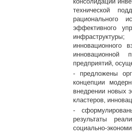
консолидации инве
технической под
рационального и
эффективного упр
инфраструктуры
инновационного в
инновационной 
предприятий, осу
- предложены орг
концепции модерн
внедрении новых э
кластеров, иннова
- сформулирован
результаты реали
социально-эконом