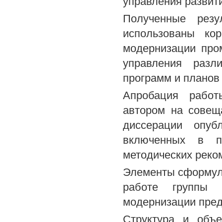
управления разви
Полученные резу
использованы ко
модернизации про
управления разл
программ и планов
Апробация работ
автором на совещ
диссерации опуб
включенных в п
методических реком
Элементы сформул
работе группы 
модернизации пред
Структура и объе