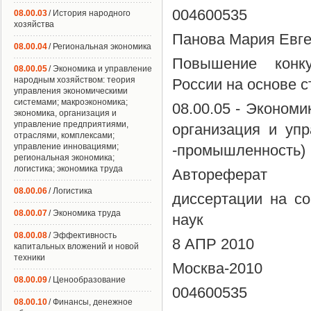
004600535
08.00.03
/ История народного
хозяйства
Панова Мария Евг
08.00.04
/ Региональная экономика
Повышение конку
08.00.05
/ Экономика и управление
народным хозяйством: теория
России на основе 
управления экономическими
системами; макроэкономика;
08.00.05 - Экономи
экономика, организация и
управление предприятиями,
организация и уп
отраслями, комплексами;
управление инновациями;
-промышленность)
региональная экономика;
логистика; экономика труда
Автореферат
08.00.06
/ Логистика
диссертации на со
08.00.07
/ Экономика труда
наук
08.00.08
/ Эффективность
8 АПР 2010
капитальных вложений и новой
техники
Москва-2010
08.00.09
/ Ценообразование
004600535
08.00.10
/ Финансы, денежное