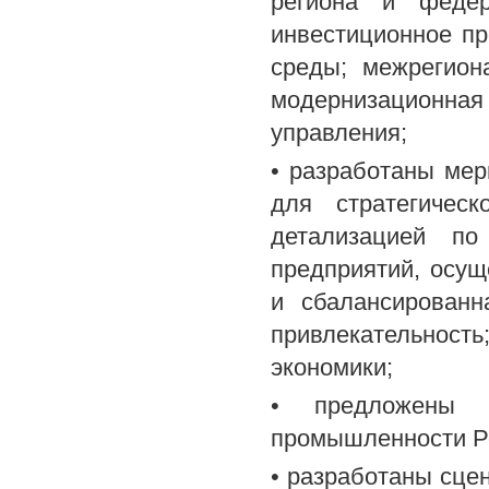
региона и федер
инвестиционное пр
среды; межрегион
модернизационна
управления;
• разработаны ме
для стратегичес
детализацией по
предприятий, осу
и сбалансированн
привлекательност
экономики;
• предложены э
промышленности Росс
• разработаны сце