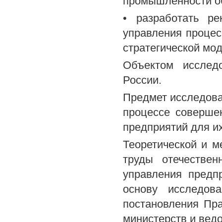
промышленности об
• разработать р
управления проце
стратегической мо
Объектом исслед
России.
Предмет исследова
процессе соверше
предприятий для и
Теоретической и м
труды отечестве
управления предп
основу исследов
постановления Пр
министерств и вед