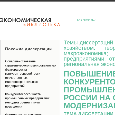
Как скачать?
Темы диссертаций 
хозяйством: тео
Похожие диссертации
макроэкономик
предприятиями, о
Совершенствование
региональная эконо
стратегического планирования как
фактора роста
ПОВЫШЕНИ
конкурентоспособности
отечественных
КОНКУРЕНТ
машиностроительных
предприятий
ПРОМЫШЛЕН
Конкурентоспособность
РОССИИ НА 
промышленных предприятий:
методика оценки и пути
МОДЕРНИЗА
повышения
ТЕМА ДИССЕРТАЦИИ 
Формирование стратегии