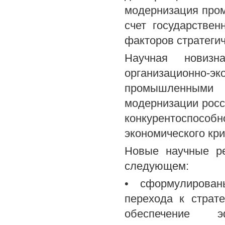
модернизация про
счет государствен
факторов стратеги
Научная новизн
организационн
промышленными 
модернизации рос
конкурентоспос
экономического кри
Новые научные ре
следующем:
• сформулирован
перехода к страт
обеспечение э