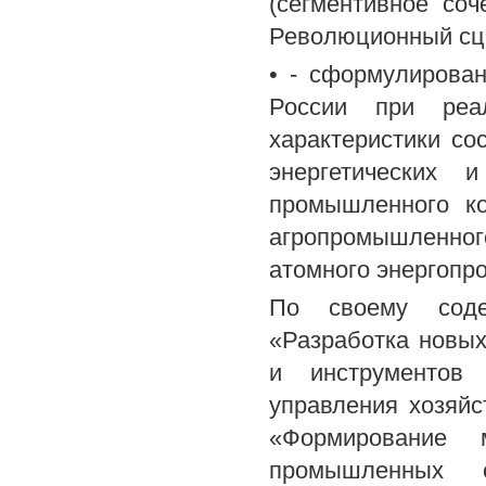
(сегментивное соч
Революционный сце
• - сформулирова
России при реал
характеристики со
энергетических 
промышленного ко
агропромышленног
атомного энергопр
По своему содер
«Разработка новы
и инструментов 
управления хозяй
«Формирование м
промышленных о