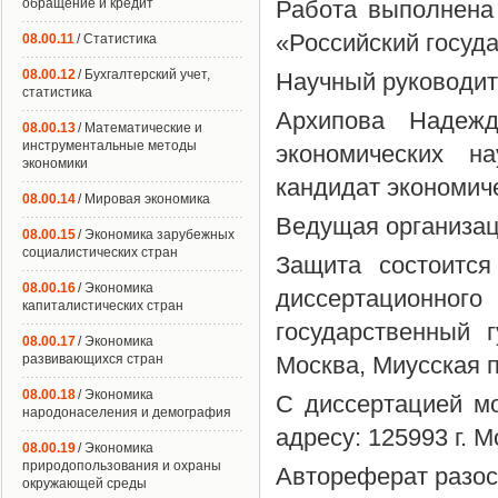
обращение и кредит
Работа выполнена
«Российский госуд
08.00.11
/ Статистика
08.00.12
/ Бухгалтерский учет,
Научный руководит
статистика
Архипова Надежд
08.00.13
/ Математические и
инструментальные методы
экономических н
экономики
кандидат экономич
08.00.14
/ Мировая экономика
Ведущая организац
08.00.15
/ Экономика зарубежных
социалистических стран
Защита состоится
08.00.16
/ Экономика
диссертационного
капиталистических стран
государственный 
08.00.17
/ Экономика
развивающихся стран
Москва, Миусская п
08.00.18
/ Экономика
С диссертацией м
народонаселения и демография
адресу: 125993 г. 
08.00.19
/ Экономика
природопользования и охраны
Автореферат разос
окружающей среды