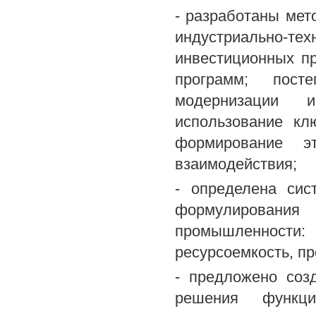
- разработаны мет
индустриально-т
инвестиционных п
программ; пост
модернизации ин
использование кл
формирование эт
взаимодействия;
- определена сис
формулирования
промышленности: с
ресурсоемкость, п
- предложено соз
решения функц