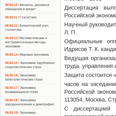
08.00.10
/ Финансы, денежное
Диссертация вып
обращение и кредит
Российской экономи
08.00.11
/ Статистика
Научный руководит
08.00.12
/ Бухгалтерский учет,
статистика
Л. П.
08.00.13
/ Математические и
Официальные оппо
инструментальные методы
экономики
Идрисов Т. К. канд
08.00.14
/ Мировая экономика
Ведущая организац
08.00.15
/ Экономика зарубежных
труда, управления
социалистических стран
Защита состоится «
08.00.16
/ Экономика
капиталистических стран
часов на заседани
08.00.17
/ Экономика
Российской эконом
развивающихся стран
113054, Москва, Ст
08.00.18
/ Экономика
народонаселения и демография
С диссертацией 
08.00.19
/ Экономика