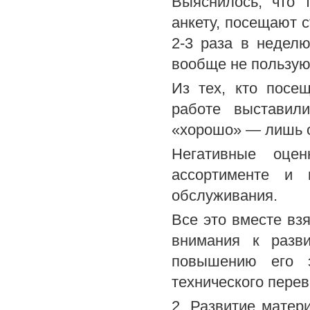
Выяснилось, что 
анкету, посещают 
2-3 раза в недел
вообще не пользую
Из тех, кто посе
работе выставил
«хорошо» — лишь 
Негативные оце
ассортименте и 
обслуживания.
Все это вместе вз
внимания к разв
повышению его э
технического пере
2. Развитие матер