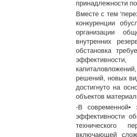
принадлежности по
Вместе с тем 'пер
конкуренции обус
организации общ
внутренних резе
обстановка требу
эффективности
капиталовложени
решений, новых ви
достигнуто на осн
объектов материал
-В современной• 
эффективности об
технического пе
включающей сложн