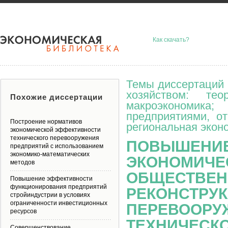
Как скачать?
Темы диссертаций 
хозяйством: тео
Похожие диссертации
макроэкономик
предприятиями, о
Построение нормативов
региональная эконо
экономической эффективности
технического перевооружения
ПОВЫШЕНИЕ
предприятий с использованием
экономико-математических
ЭКОНОМИЧЕ
методов
ОБЩЕСТВЕН
Повышение эффективности
функционирования предприятий
РЕКОНСТРУК
стройиндустрии в условиях
ограниченности инвестиционных
ПЕРЕВООРУ
ресурсов
ТЕХНИЧЕСК
Совершенствование