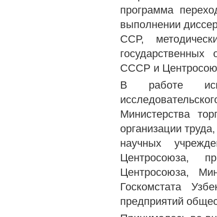
программа перехо
выполнении диссер
ССР, методичес
государственных 
СССР и Центросою
В работе испо
исследовательско
Министерства тор
организации труда
научных учрежд
Центросоюза, пр
Центросоюза, Ми
Госкомстата Узб
предприятий общес