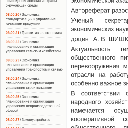
экономической акад
природопользования и охраны
окружающей среды
Автореферат разосл
08.00.20
/ Экономика
Ученый секрета
стандартизации и управление
качеством продукции
экономических наук
08.00.21
/ Транзитивная экономика
доцент А. В. ШИШ
08.00.22
/ Экономика,
планирование и организация
Актуальность т
управления сельским хозяйством
общественного пи
08.00.23
/ Экономика,
перевооружения м
планирование и организация
управления транспортом и связью
отрасли на работ
08.00.24
/ Экономика,
особенно важное з
планирование и организация
управления строительством
В соответствии 
08.00.25
/ Экономика,
народного хозяйс
планирование и организация
управления непроизводственной
намечается осущ
сферой
кооперативной с
08.00.27
/ Землеустройство
общественного 