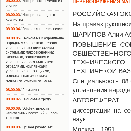
08.00.02
/ История экономических
ПЕРЕВООРУЖЕНИЯ МАТ
учений
РОССИЙСКАЯ ЭКО
08.00.03
/ История народного
хозяйства
На правах рукопис
08.00.04
/ Региональная экономика
ШАРИПОВ Алии Аб
08.00.05
/ Экономика и управление
народным хозяйством: теория
ПОВЫШЕНИЕ СО
управления экономическими
ОБЩЕСТВЕННОГ
системами; макроэкономика;
экономика, организация и
ТЕХНИЧЕСКО
управление предприятиями,
отраслями, комплексами;
ТЕХНИЧЕКОИ ВА
управление инновациями;
региональная экономика;
Специальность 08
логистика; экономика труда
управления народн
08.00.06
/ Логистика
АВТОРЕФЕРАТ
08.00.07
/ Экономика труда
08.00.08
/ Эффективность
диссертации на со
капитальных вложений и новой
наук
техники
08.00.09
/ Ценообразование
Москва—1991