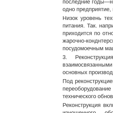
последние годы—не
одно предприятие, 
Низок уровень те
питания. Так. напр
приходится по отн
жарочно-конднтер
посудомоечным ма
3. Реконструкц
взаимосвязанным
основных производ
Под реконструкцие
переоборудовани
технического обно
Реконструкция вкл
изношенного об