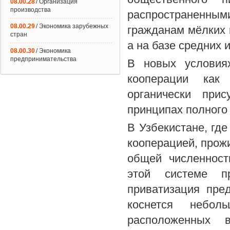
08.00.28
/ Организация
производства
распространенны
08.00.29
/ Экономика зарубежных
гражданам мёлких 
стран
а на базе средних
08.00.30
/ Экономика
предпринимательства
В новых условиях
кооперации как 
органически при
принципах полного
В Узбекистане, гд
кооперацией, прож
общей численност
этой системе пр
приватизация пре
коснется неболь
расположенных 