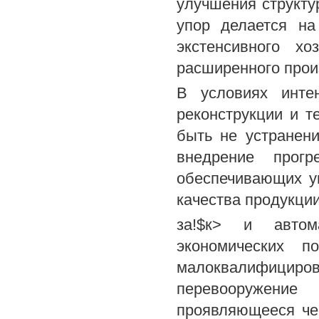
улучшения структу
упор делается на
экстенсивного х
расширенного прои
В условиях инте
реконструкции и т
быть не устранени
внедрение прогр
обеспечивающих у
качества продукци
за!$к> и автома
экономических по
малоквалифициро
перевооружени
проявляющееся че