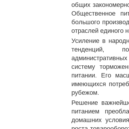
общих закономерно
Общественное пи
большого производ
отраслей единого 
Усиление в народн
тенденций, по
административных
систему торможен
питании. Его мас
имеющихся потребн
рубежом.
Решение важнейше
питанием преобл
домашних условия
роста товарооборо