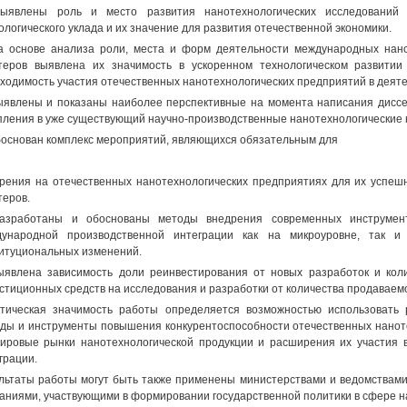
Выявлены роль и место развития нанотехнологических исследований
ологического уклада и их значение для развития отечественной экономики.
а основе анализа роли, места и форм деятельности международных нано
теров выявлена их значимость в ускоренном технологическом развитии
ходимость участия отечественных нанотехнологических предприятий в деят
ыявлены и показаны наиболее перспективные на момента написания диссе
пления в уже существующий научно-производственные нанотехнологические 
боснован комплекс мероприятий, являющихся обязательным для
рения на отечественных нанотехнологических предприятиях для их успеш
теров.
Разработаны и обоснованы методы внедрения современных инструмен
дународной производственной интеграции как на микроуровне, так 
итуциональных изменений.
ыявлена зависимость доли реинвестирования от новых разработок и коли
стиционных средств на исследования и разработки от количества продаваемо
тическая значимость работы определяется возможностью использовать
ды и инструменты повышения конкурентоспособности отечественных нанот
ировые рынки нанотехнологической продукции и расширения их участия 
грации.
льтаты работы могут быть также применены министерствами и ведомствами
аниями, участвующими в формировании государственной политики в сфере н