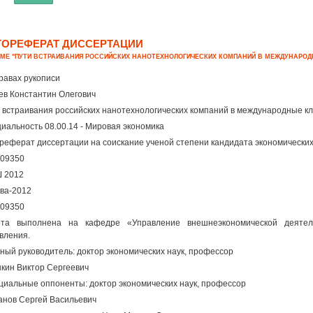
ТОРЕФЕРАТ ДИССЕРТАЦИИ
ЕМЕ "ПУТИ ВСТРАИВАНИЯ РОССИЙСКИХ НАНОТЕХНОЛОГИЧЕСКИХ КОМПАНИЙ В МЕЖДУНАРО
равах рукописи
ев Константин Олегович
 встраивания российских нанотехнологических компаний в международные к
иальность 08.00.14 - Мировая экономика
реферат диссертации на соискание ученой степени кандидата экономических
09350
Ш 2012
ва-2012
09350
ота выполнена на кафедре «Управление внешнеэкономической деятель
вления.
ный руководитель: доктор экономических наук, профессор
кин Виктор Сергеевич
иальные оппоненты: доктор экономических наук, профессор
анов Сергей Васильевич