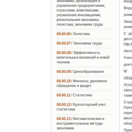
экономика, организация и
канд
управление предприятиями,
Веду
отраслями, комплексами;
унив
управление инновациями;
региональная экономика;
Защи
логистика; экономика труда
унив
С ди
08.00.06
/ Логистика
дисс
08.00.07
/ Экономика труда
http:
Авто
08.00.08
/ Эффективность
капитальных вложений и новой
Учен
техники
докт
М'
08.00.09
/ Ценообразование
ОБЩА
08.00.10
/ Финансы, денежное
Усто
обращение и кредит
связ
08.00.11
/ Статистика
такж
Стра
08.00.12
/ Бухгалтерский учет,
През
статистика
пери
жизн
08.00.13
/ Математические и
инструментальные методы
обор
экономики
Прим