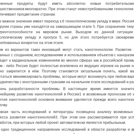
ученные продукты будут иметь абсолютно новые потребительски
шественников многократно. При этом станут невостребованными технологии 
печивают процветание странам.
е важное значение имеет переход к 6 технологическому укладу в мире. Россия
другие страны уже находятся на завершающем этапе 5. При сохранении текущ
курентоспособности на мировом рынке. Выходом из данной ситуаци
ологическому укладу и пропуск 5, но для этого потребуется своеврем
ребованных конкретно на этом этапе.
м из вариантов таких инноваций могут стать нанотехнологии. Развитие 
анных с созданием, исследованиями и использованием объектов с нанораз
едет к кардинальным изменениям во многих сферах как в российской промы
м - либо Россия будет полностью исключена из ведущих игроков на рынке н
но закрепится в нём. Поэтому становится актуальным понять, какой в
таться минимизировать проблемы, которые могут возникнуть при любом вар
удничества с иностранными странами на начальном этапе исследований и ра
пень разработанности проблемы. В настоящее время имеется значит
нейшему развитию нанотехнологий в России1 и возможным прогнозам об и
ития нанотехнологий основное внимание уделяется прежде всего нанотех
очку.
вная часть исследований и литературы посвящена анализу возможных
есса развития нанотехнологий3. При этом они рассматриваются при ус
аботок, при которых любой проект автоматически является прибыльным.
одно традиционное направление исследований в области разработки и в