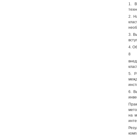
1. 
техн
2. Н
клас
необ
3. В
всту
4. О
8
внед
клас
5. 
меж
инст
6. В
инве
Прак
мето
на м
инте
Резу
комп