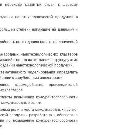
ри переходе развитых стран к шестому
здания нанотехнологической продукции в
ибольшей степени влияющие на динамику и
особность по созданию нанотехнологической
народных нанотехнологических кластеров
паний с целью их вхождения структуру этих
 создании нанотехнологической продукции.
атематического моделирования определить
йствии с зарубежными инвесторами.
дное взаимодействие производителей
х кластеров.
ументы повышения конкурентоспособности
а международные рынки.
нализа роли и места международных научно-
ской продукции разработана и обоснована
ния по повышению конкурентоспособности
е.