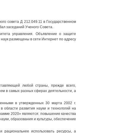
ого совета Д 212.049.11 в Государственном
, Зал заседаний Ученого Совета.
ситета управления. Объявление о защите
 наук размещены в сети Интернет по адресу
ставляющей любой страны, прежде всего,
ем в самых разных сферах деятельности, а
енными в утвержденных 30 марта 2002 г.
в области развития науки и технологий на
грамме 2020» являются: повышение качества
ауки, образования и культуры, обеспечение
и рациональнее использовать ресурсы, а