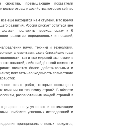
е свойства, превышающие показатели
и целые отрасли хозяйства, которые сейчас
 все еще находится на 4 ступени, в то время
его развития, Россия рискует остаться вне
и должен послужить переход сразу к 6
енное развитие определенных инноваций,
направлений науки, техники и технологий,
мерными элементами, уже в ближайшие годы
шленности, так и все мировой экономики в
анотехнологий, либо найдёт свой сегмент и
ариант является более действительным и
ианте; показать необходимость совместного
зработок.
ельное число работ, которые посвящены
х влиянии на экономику стран2. В области
нологиям, разработанным каждой страной в
 сценариев по улучшению и оптимизации
ловии наиболее успешных исследований и
недрения принципиально новых продуктов,