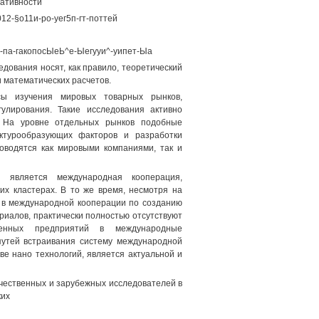
тативности
012-§о11и-ро-уег5п-гт-поттей
уа-па-гакопосЫеЬ^е-Ыегууи^-уипет-Ыа
дования носят, как правило, теоретический
и математических расчетов.
сы изучения мировых товарных рынков,
улирования. Такие исследования активно
е. На уровне отдельных рынков подобные
ктурообразующих факторов и разработки
оводятся как мировыми компаниями, так и
й является международная кооперация,
х кластерах. В то же время, несмотря на
й в международной кооперации по созданию
риалов, практически полностью отсутствуют
венных предприятий в международные
 путей встраивания систему международной
е нано технологий, является актуальной и
чественных и зарубежных исследователей в
ких