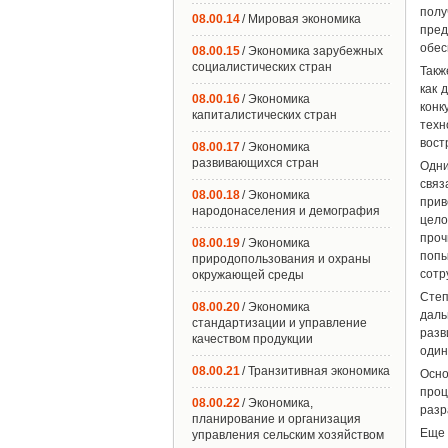
пол
08.00.14
/ Мировая экономика
пред
обес
08.00.15
/ Экономика зарубежных
социалистических стран
Такж
как 
08.00.16
/ Экономика
кон
капиталистических стран
техн
вост
08.00.17
/ Экономика
развивающихся стран
Одни
связ
08.00.18
/ Экономика
прив
народонаселения и демография
цело
проч
08.00.19
/ Экономика
попы
природопользования и охраны
сотр
окружающей среды
Сте
08.00.20
/ Экономика
даль
стандартизации и управление
разв
качеством продукции
один
08.00.21
/ Транзитивная экономика
Осно
проц
08.00.22
/ Экономика,
разр
планирование и организация
Еще 
управления сельским хозяйством