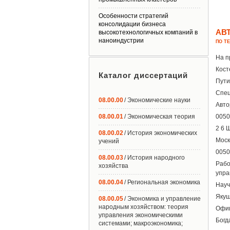
Особенности стратегий
консолидации бизнеса
АВ
высокотехнологичных компаний в
наноиндустрии
ПО Т
На п
Кост
Каталог диссертаций
Пути
Спец
08.00.00
/ Экономические науки
Авто
08.00.01
/ Экономическая теория
0050
2 6 
08.00.02
/ История экономических
Моск
учений
0050
08.00.03
/ История народного
Раб
хозяйства
упра
08.00.04
/ Региональная экономика
Науч
Якуш
08.00.05
/ Экономика и управление
народным хозяйством: теория
Офиц
управления экономическими
Богд
системами; макроэкономика;