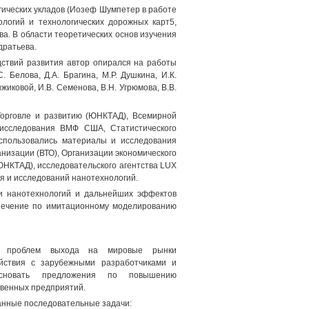
ических укладов (Иозеф Шумпетер в работе
ологий и технологических дорожных карт5,
ва. В области теоретических основ изучения
дратьева.
дствий развития автор опирался на работы
. Белова, Д.А. Брагина, М.Р. Душкина, И.К.
ыжиковой, И.В. Семенова, В.Н. Угрюмова, В.В.
орговле и развитию (ЮНКТАД), Всемирной
 исследования ВМФ США, Статистического
спользовались материалы и исследования
низации (ВТО), Организации экономического
ЮНКТАД), исследовательского агентства LUX
я и исследований нанотехнологий.
ти нанотехнологий и дальнейших эффектов
спечение по имитационному моделированию
ых проблем выхода на мировые рынки
ействия с зарубежными разработчиками и
босновать предложения по повышению
твенных предприятий.
анные последовательные задачи: