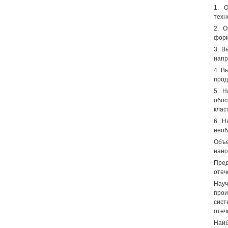
1. 
техн
2. О
форм
3. В
напр
4. В
прод
5. Н
обос
клас
6. Н
необ
Объ
нано
Пред
отеч
Науч
прои
сист
отеч
Наиб