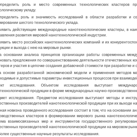
Определить роль и место современных технологических кластеров п
ологическому укладу.
пределить роль и значимость исследований в области разработки и со
ировании шестого технологического уклада.
ыявить действующие международные нанотехнологические кластеры, в на
авления развития мировой нанотехнологической индустрии.
ыявить место российских нанотехнологических компаний и их конкурентосп
укции и выхода с нею на мировые рынки.
а основании анализа принципов организации работы современных между
новать предложения по совершенствованию деятельности отечественных ком
теров и участия в цепочке создания добавочной стоимости при разработке и
а основе разработанной экономической модели и применения методов м
ходимые и допустимые параметры инвестиционных процессов при взаимоде
ект исследования. Объектом исследования выступает междунаро
технологической продукции в форме международных научно-производственны
мет исследования. Предметом исследования выступают методы и инстр
ественных производителей нанотехнологической продукции при их выходе н
ная новизна проведенного исследования состоит в том, что на основании а
зводственных кластеров в формировании мирового рынка нанотехнологиче
ема взаимосвязанных мер и инструментов государственного регулирова
ественных производителей нанотехнологической продукции на мировом рынк
олее существенные научные результаты исследования.