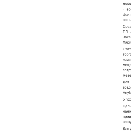
лабо
«Тео
факт
конъ
Сред
Г.Л.
Заха
Хари
Стат
торг
коми
межд
сотр
Rese
Для 
возд
Anyl
5 htt
Цел
нано
про
конк
Для 