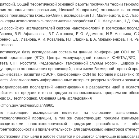
раторий. Общей теоретической основной работы послужили теории технолог
рия экономического развития», Николай Кондратьев), экономики нанотехн
оров производства (Хекшер-Олин), исследования Г.Г. Малинецкого, Д.С. Льво
юнктуры использовались теоретические разработки С.Н. Мазуренко, Н.Д. Кон
и российских исследователей сектора нанотехнологий и возможных после
 Азоева, В.Я. Афанасьева, В.Г. Антонова, Е.Ю. Адаменко, И.В. Алешина, С.С
ренно, Е.С. Иванова, А. И. Ковалева, Н.П. Ларина, В.А. Морыжненкова, Т.Н. Р
тонова.
истическую базу исследования составили данные Конференции ООН по Т
овой организации (ВТО), Центра международной торговли ЮНКТАД/ВТО,
тета СНГ, Росстата, Федеральной таможенной службы России. Широко и
ународных экономических организаций, в том числе Всемирной торговой орга
удничества и развития (ОЭСР), Конференции ООН по Торговле и развитию (
arch. Использовались информационные интернет-ресурсы в области развити
моделирования последствий инвестирования в разработки идей в облас
ействия от продажи готовых продуктов использовалась программное обе
ogic (XJ Technologies). Основная цель исследования
p://mon.gov.ru/str/mon/plan/8960/
ью настоящего исследования является: на основании выявленн
технологической продукции, а так же существующих проблем взаимод
изводителями нанотехнологической продукции разработать и о
урентоспособности и привлекательности для зарубежных инвесторов отечес
достижения этой цели в работе ставятся и решаются следующие взаимосвяз