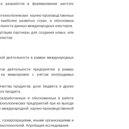
 и разработок в формировании шестого
технологических научно-производственных
 наиболее развитых стран, и обоснована
ельности данных международных кластеров.
ртации партнеры для создания новых, или
кластер.
ной деятельности в рамках международных
тов деятельности предприятия в рамках
и на макроуровне с учётом необходимых
чества продуктов; доли бюджета и других
го продукта.
 разработанные и обоснованные в работе
ехнологических предприятий при их выходе
в международной научно-производственной
, госкорпорациями, иными организациями и
анотехнологий. Апробация исследования.