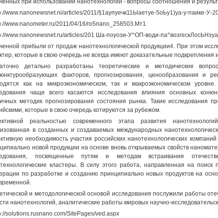
ченных при использовании нанотехнологий - вопросы соотношения и резуль
tp://www.nanonewsnet.ni/articles/2011/§1аупуечк11Ыаетуе-5оЬу1)уа-у-паике-У-2
tp://www.nanometer.ru/2011/04/16/го5папо_258503.Мт1
tp://www.nanonewsnet.ru/articles/201 Ша-поуози-У^ОП-води-па^возгескЛосЬНз
ченной прибыли от продаж нанотехнологической продукции4. При этом иссле
ктер, которые в свою очередь не всегда имеют доказательные подкрепления 
таточно детально разработаны теоретические и методические вопро
юнктурообразующих факторов, прогнозирования, ценообразования и рег
одятся как на микроэкономическом, так и макроэкономическом уровн
едования чаще всего касаются исследования влияния основных конюн
ичных методик прогнозирования состояния рынка. Такие исследования пр
ийскими, которые в свою очередь котируются за рубежом.
ективной реальностью современного этапа развития нанотехнологи
изованная в созданных и создаваемых международных нанотехнологически
ктивную необходимость участия российских нанотехнологических компани
ципиально новой продукции на основе вновь открываемых свойств наномате
ледования, посвященные путям и методам встраивания отечест
технологические кластеры. В силу этого работа, направленная на поиск
ерации по разработке и созданию принципиально новых продуктов на основ
временной.
етической и методологической основой исследования послужили работы оте
сти нанотехнологий, аналитические работы мировых научно-исследовательс
p://solutions.rusnano.com/SitePages/ved.aspx