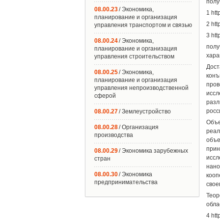
полу
08.00.23
/ Экономика,
1 ht
планирование и организация
2 ht
управления транспортом и связью
3 ht
08.00.24
/ Экономика,
полу
планирование и организация
хара
управления строительством
Дос
08.00.25
/ Экономика,
конъ
планирование и организация
пров
управления непроизводственной
иссл
сферой
разл
росс
08.00.27
/ Землеустройство
Объ
08.00.28
/ Организация
реал
производства
объе
прин
08.00.29
/ Экономика зарубежных
исс
стран
нано
08.00.30
/ Экономика
кооп
предпринимательства
свое
Теор
обла
4 htt