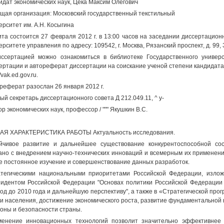
идат экономических наук, Цека Максим Олегович
щая организация: Московский государственный текстильный
ерситет им. А.Н. Косыгина
та состоится 27 февраля 2012 г. в 13:00 часов на заседании диссертационн
ерситете управления по адресу: 109542, г. Москва, Рязанский проспект, д. 99
ссертацией можно ознакомиться в библиотеке Государственного универ
ертации и автореферат диссертации на соискание ученой степени кандидата
//vak.ed.gov.ru.
реферат разослан 26 января 2012 г.
ый секретарь диссертационного совета Д 212.049.11, ^ у-
ор экономических наук, профессор / """ Якушкин B.C.
Я ХАРАКТЕРИСТИКА РАБОТЫ Актуальность исследования.
йчивое развитие и дальнейшее существование конкурентоспособной со
ано с внедрением научно-технических инноваций и всемерным их применени
е постоянное изучение и совершенствование данных разработок.
тегическими национальными приоритетами Российской Федерации, излож
идентом Российской Федерации "Основах политики Российской Федерации 
од до 2010 года и дальнейшую перспективу", а также в «Стратегической про
и населения, достижение экономического роста, развитие фундаментальной н
оны и безопасности страны.
енение инновационных технологий позволит значительно эффективнее 