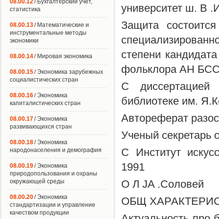
08.00.12
/ Бухгалтерский учет,
университет ш. В .
статистика
Защита состоитс
08.00.13
/ Математические и
инструментальные методы
специализированн
экономики
степени кандидата
08.00.14
/ Мировая экономика
фольклора АН БССР 
08.00.15
/ Экономика зарубежных
социалистических стран
С диссертацией 
08.00.16
/ Экономика
библиотеке им. Я.К
капиталистических стран
Автореферат разосл
08.00.17
/ Экономика
развивающихся стран
Ученый секретарь 
08.00.18
/ Экономика
С Институт искус
народонаселения и демография
1991
08.00.19
/ Экономика
природопользования и охраны
окружающей среды
О Л JA .Соловей
08.00.20
/ Экономика
ОБЩ ХАРАКТЕРИС
стандартизации и управление
качеством продукции
Актуальность про 