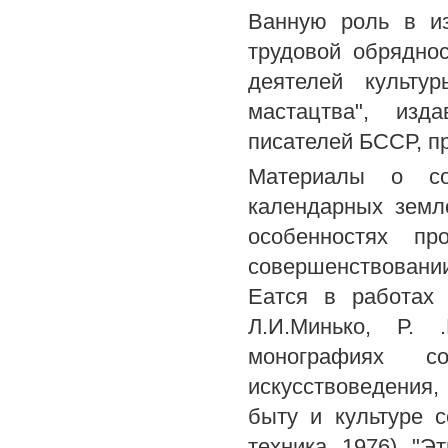
Ванную роль в из
трудовой обряднос
деятелей культу
мастацтва", изд
писателей БССР, пр
Материалы о сов
календарных земл
особенностях пр
совершенствовании
Еатся в работах 
Л.И.Минько, Р. 
монографиях со
искусствоведения
быту и культуре с
техника, 1976), "Э