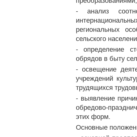
преобразованиями;
- анализ соотн
интернациональных
региональных осо
сельского населени
- определение ст
обрядов в быту сел
- освещение деят
учреждений культ
трудящихся трудов
- выявление прич
обредово-праэдни
этих форм.
Основные положения