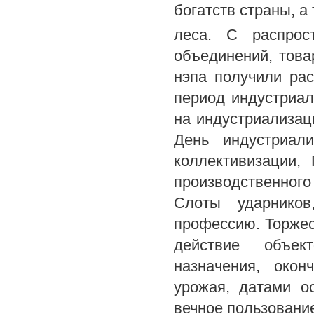
богатств страны, а
леса. С распрост
объединений, това
нэпа получили ра
период индустриал
на индустриализац
День индустриал
коллективизации,
производственног
Слоты ударников
профессию. Торжес
действие объект
назначения, окон
урожая, датами о
вечное пользовани