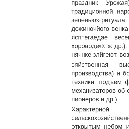
праздник Урожа
традиционной нар
зеленью» ритуала,
дожиночйого венка
ясптегаедае вес
хороводе®: ж др.).
нячнке злйгеют, во
эяйственная вы
производства) и б
техники, подъем ф
механизаторов об о
пионеров и др.).
Характерной 
сельскохозяйстве
открытым небом и