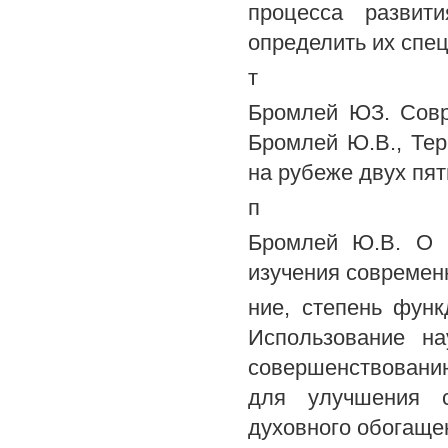
процесса развит
определить их спец
т
Бромлей ЮЗ. Совр
Бромлей Ю.В., Тер
на рубеже двух пяти
п
Бромлей Ю.В. О н
изучения современн
ние, степень фун
Использование н
совершенствовани
для улучшения с
духовного обогаще