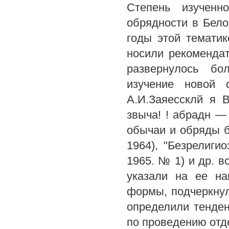
Степень изученн
обрядности в Бело
годы этой темати
носили рекоменда
развернулось бо
изучение новой 
А.И.Заяессклй я 
звыча! ! абрадн —
обычаи и обряды б
1964), "Безрелиги
1965. № 1) и др. в
указали на ее на
формы, подчеркнул
определили тенден
по проведению отд