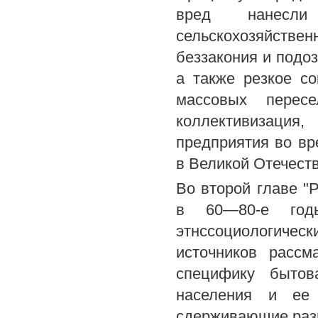
вред нанесли
сельскохозяйст
беззакония и подоз
а также резкое со
массовых перес
коллективизация
предприятия во вр
в Великой Отечест
Во второй главе "
в 60—80-е год
этнссоциологиче
источников рассм
специфику бытов
населения и ее 
сдерживающие разв