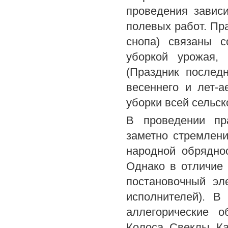
проведения завис
полевых работ. Пр
снопа) связаны с
уборкой урожая,
(Праздник послед
весеннего и лет-
уборки всей сельск
В проведении пра
заметно стремлени
народной обряднос
Однако в отличие 
постановочный эл
исполнителей). В
аллегорические о
Колоса, Свеклы, Ка