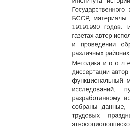
Института истор
Государственного
БССР, материалы 
19191990 годов. 
газетах автор испо
и проведении обр
различных районах
Методика и о о л е
диссертации автор 
функциональный м
исследований, 
разработанному в
собраны данные, 
трудовых празд
этносоциолоппеско