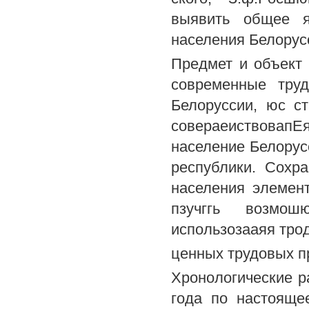
выявить общее я
населения Белорус
Предмет и объект
современные труд
Белоруссии, юс с
совераеиствовап
население Белорус
республики. Сохр
населения элемен
пзучггь возмош
использозааяя тро
ценных трудовых п
Хронологические р
года по настояще