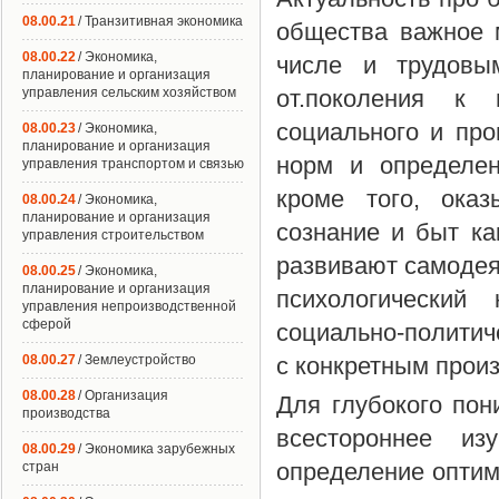
08.00.21
/ Транзитивная экономика
общества важное 
08.00.22
/ Экономика,
числе и трудовы
планирование и организация
управления сельским хозяйством
от.поколения к 
социального и про
08.00.23
/ Экономика,
планирование и организация
норм и определен
управления транспортом и связью
кроме того, ока
08.00.24
/ Экономика,
планирование и организация
сознание и быт ка
управления строительством
развивают самодея
08.00.25
/ Экономика,
планирование и организация
психологически
управления непроизводственной
сферой
социально-политич
08.00.27
/ Землеустройство
с конкретным прои
08.00.28
/ Организация
Для глубокого пон
производства
всестороннее из
08.00.29
/ Экономика зарубежных
определение оптим
стран