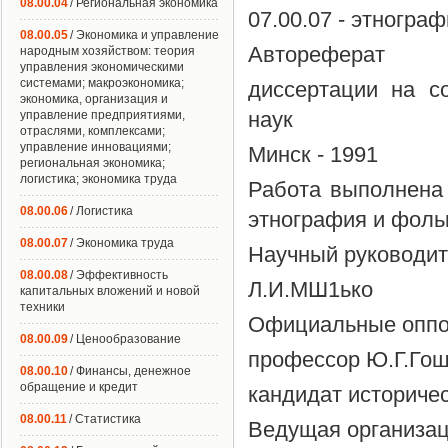
08.00.04
/ Региональная экономика
07.00.07 - этногра
08.00.05
/ Экономика и управление
Автореферат
народным хозяйством: теория
управления экономическими
системами; макроэкономика;
диссертации на с
экономика, организация и
наук
управление предприятиями,
отраслями, комплексами;
управление инновациями;
Минск - 1991
региональная экономика;
логистика; экономика труда
Работа выполнена 
08.00.06
/ Логистика
этнография и фол
08.00.07
/ Экономика труда
Научный руководите
08.00.08
/ Эффективность
Л.И.МШ1ько
капитальных вложений и новой
техники
Официальные оппон
08.00.09
/ Ценообразование
профессор Ю.Г.Го
08.00.10
/ Финансы, денежное
обращение и кредит
кандидат историчес
08.00.11
/ Статистика
Ведущая организац