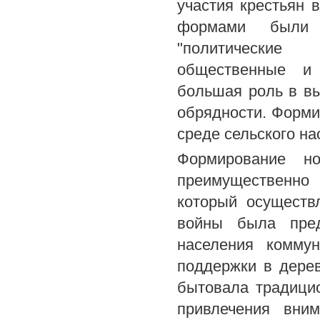
участия крестьян 
формами были м
"политические 
общественные и 
большая роль в вы
обрядности. Форми
среде сельского на
Формирование н
преимущественно
который осуществ
войны была пред
населения коммун
поддержки в дерев
бытовала традици
привлечения вни