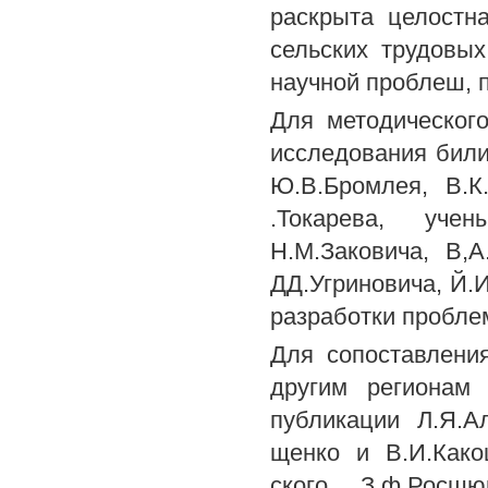
раскрыта целостн
сельских трудовы
научной проблеш, п
Для методического
исследования били
Ю.В.Бромлея, В.К
.Токарева, учен
Н.М.Заковича, В,А
ДД.Угриновича, Й.И
разработки пробле
Для сопоставлени
другим регионам
публикации Л.Я.Ал
щенко и В.И.Како
ского, З.ф.Росшю