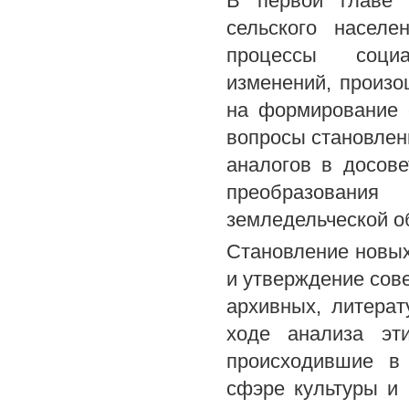
В первой главе 
сельского насел
процессы социал
изменений, произо
на формирование 
вопросы становлен
аналогов в досове
преобразования 
земледельческой о
Становление новы
и утверждение сов
архивных, литера
ходе анализа эт
происходившие в 
сфэре культуры и