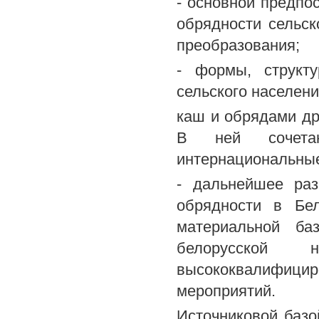
- основной предпо
обрядности сельск
преобразования;
- формы, структу
сельского населени
каш и обрядами др
В ней сочета
интернациональные
- дальнейшее раз
обрядности в Бе
материальной ба
белорусской 
высококвалифици
мероприятий.
Источниковой базо