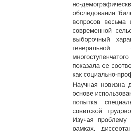
но-демографиче
обследования 'било
вопросов весьма 
современной сель
выборочный хара
генеральной 
многоступенчатог
показала ее соотв
как социально-проф
Научная новизна д
основе использова
попытка специал
советской трудов
Изучая проблему 
рамках, диссерта