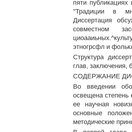
пяти публикациях
"Традиции в мно
Диссертация обс
совместном за
циоааиьных.^куль
этногрсфл и фольк
Структура диссерт
глав, заключения,
СОДЕРЖАНИЕ ДИ
Во введении обо
освещена степень 
ее научная новиз
основные положе
методические прин