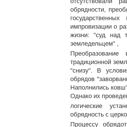
отсутствовали р
обрядности, прео
государственных
импровизации о ра
жизни: "суд над 
земледельцем" ,
Преобразование 
традиционной земл
"снизу". В услов
обрядов "заворван
Наполнились ковш'
Однако их проведе
логические уста
обрядность с церк
Процессу обрядо