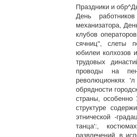
Праздники и обр^Д
День работников
механизатора, Ден
клубов операторов
сячниц", слеты п
юбилеи колхозов и
трудовых династи
проводы на пе
революционкях 'л
обрядности городск
страны, особенно
структуре содерж
этнической -град
танца':, костюма
развлечений, в ис