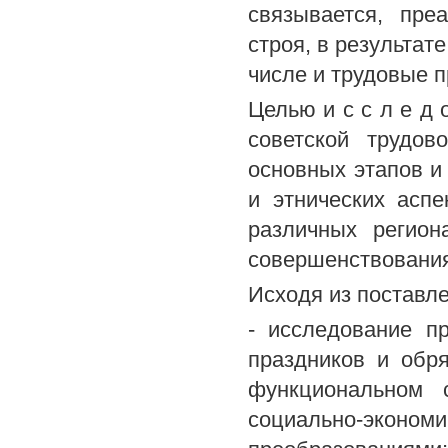
связывается, пре
строя, в результат
числе и трудовые п
Целью и с с л е д 
советской трудов
основных этапов и
и этнических аспе
различных регион
совершенствовани
Исходя из поставл
- исследование п
праздников и обр
функциональном 
социально-экон