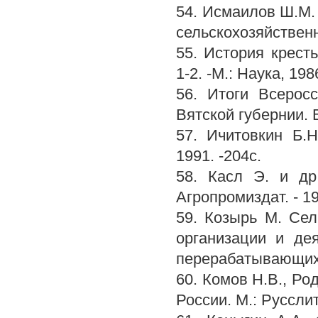
54. Исмаилов Ш.М.
сельскохозяйственн
55. История кресть
1-2. -М.: Наука, 198
56. Итоги Всеросс
Вятской губернии. В
57. Ичитовкин Б.
1991. -204с.
58. Касл Э. и др
Агропромиздат. - 19
59. Козырь М. Сел
организации и дея
перерабатывающих п
60. Комов Н.В., Ро
России. М.: Русслит,