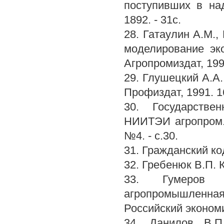
поступивших в на
1892. - 31с.
28. Гатаулин A.M.,
моделирование эко
Агропромиздат, 1990
29. Глушецкий А.А.
Профиздат, 1991. 1
30. Государстве
НИИТЭИ агропром. 
№4. - с.30.
31. Гражданский код
32. Гребенюк В.П. К
33. Гумеров Р
агропромышленн
Российский экономич
34. Данилов В.П