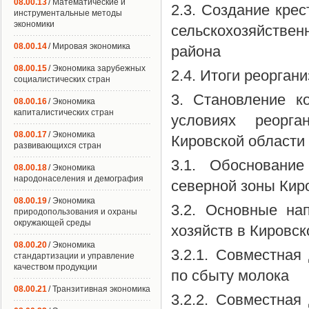
08.00.13
/ Математические и
2.3. Создание крес
инструментальные методы
экономики
сельскохозяйств
08.00.14
/ Мировая экономика
района
08.00.15
/ Экономика зарубежных
2.4. Итоги реорган
социалистических стран
3. Становление к
08.00.16
/ Экономика
капиталистических стран
условиях реорга
08.00.17
/ Экономика
Кировской области
развивающихся стран
3.1. Обоснование
08.00.18
/ Экономика
народонаселения и демография
северной зоны Кир
08.00.19
/ Экономика
3.2. Основные на
природопользования и охраны
окружающей среды
хозяйств в Кировск
08.00.20
/ Экономика
3.2.1. Совместная
стандартизации и управление
качеством продукции
по сбыту молока
08.00.21
/ Транзитивная экономика
3.2.2. Совместная