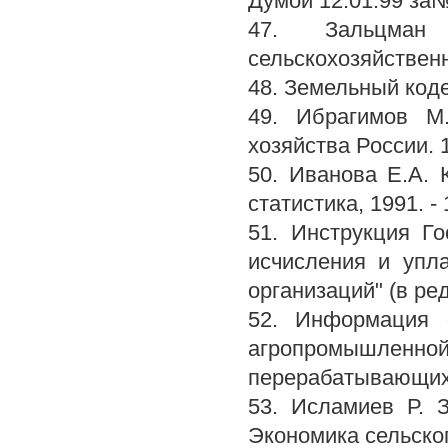
Думой 12.01.99 за№
47. Зальцман
сельскохозяйственно
48. Земельный коде
49. Ибрагимов М.
хозяйства России. 19
50. Иванова Е.А. 
статистика, 1991. - 
51. Инструкция Г
исчисления и упл
организаций" (в ред
52. Информация о
агропромышленной 
перерабатывающих п
53. Исламиев Р. З
Экономика сельского