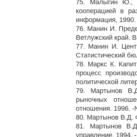
75. Малыгин Ю., 
кооперацией в ра
информация, 1990.
76. Манин И. Преде
Ветлужский край. Вя
77. Манин И. Цент
Статистический бюл
78. Маркс К. Капит
процесс производс
политической литер
79. Мартынов В.Д
рыночных отноше
отношения. 1996. -№
80. Мартынов В.Д. 
81. Мартынов В.Д
управление. 1994. -