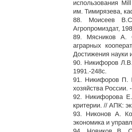
использования Mil
им. Тимирязева, ка
88. Моисеев B.C
Агропромиздат, 1989
89. Мясников А. 
аграрных коопера
Достижения науки и 
90. Никифоров Л.В.
1991.-248с.
91. Никифоров П. 
хозяйства России. - 
92. Никифорова Е
критерии. // АПК: э
93. Никонов А. К
экономика и управле
94. Новиков В. О