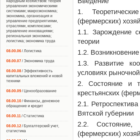
Введение
народным хозяйством: теория
управления экономическими
1. Теоретически
системами; макроэкономика;
экономика, организация и
(фермерских) хозя
управление предприятиями,
отраслями, комплексами;
1.1. Зарождение с
управление инновациями;
региональная экономика;
теории
логистика; экономика труда
1.2. Возникновение
08.00.06
/ Логистика
08.00.07
/ Экономика труда
1.3. Развитие ко
08.00.08
/ Эффективность
условиях рыночной
капитальных вложений и новой
техники
2. Состояние и т
08.00.09
/ Ценообразование
крестьянских (ферм
08.00.10
/ Финансы, денежное
2.1. Ретроспектива
обращение и кредит
Вятской губернии
08.00.11
/ Статистика
2.2. Состояние,
08.00.12
/ Бухгалтерский учет,
статистика
(фермерских) хозя