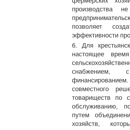
фермерских хозя
производства н
предприниматель
позволяет соз
эффективности про
6. Для крестьянс
настоящее врем
сельскохозяйств
снабжением, 
финансированием
совместного реш
товариществ по с
обслуживанию, по
путем объединени
хозяйств, кото