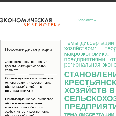
Как скачать?
Темы диссертаций 
хозяйством: тео
Похожие диссертации
макроэкономик
предприятиями, о
Эффективность кооперации
региональная эконо
крестьянских (фермерских)
хозяйств
СТАНОВЛЕН
Организационно-экономические
КРЕСТЬЯНСК
основы развития крестьянских
(фермерских) хозяйств в
ХОЗЯЙСТВ В
региональном АПК
СЕЛЬСКОХО
Организационно-экономическое
обоснование повышения
ПРЕДПРИЯТИ
конкурентоспособности и
эффективности крестьянских
ТЕМА ДИССЕРТАЦИИ 
(фермерских) хозяйств