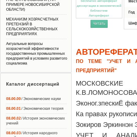
Мес
ПРИМЕРЕ НОВОСИБИРСКОЙ
ОБЛАСТИ)
Год
Автореферат
МЕХАНИЗМ ХОЗРАСЧЕТНЫХ
Шиф
Читать
ПРЕТЕНЗИЙ В
СЕЛЬСКОХОЗЯЙСТВЕННЫХ
ПРЕДПРИЯТИЯХ
Актуальные вопросы
хозрасчетной эффективности
АВТОРЕФЕРА
государственных промышленных
предприятий в условиях развитого
ПО ТЕМЕ "УЧЕТ И 
социализма
ПРЕДПРИЯТИЙ"
МОСКОВСКИЕ Г
Каталог диссертаций
К.В.ЛОМОНОСОВ
08.00.00
/ Экономические науки
Эконог.зпескиЁ фак
08.00.01
/ Экономическая теория
Ка правах рукописи
08.00.02
/ История экономических
Зокиров Эркиннэн 
учений
08.00.03
/ История народного
УЧЕТ И АНАЛИ