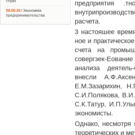
стран
предприятия .т
08.00.30
/ Экономика
внутрипроизводств
предпринимательства
расчета.
3 настояшее время
ное и практическое
счета на промыш
совергзек-Еовани
анализа деятель
внесли А.Ф.Аксен
Е.М.Зазарихин, Н.
С.И.Полякова, В.И
С.К.Татур, И.П.Уль
экономисты.
Однако, несмотря 
теоретических и ме