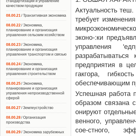
стандартизации и управление
качеством продукции
Актуальность теш.
08.00.21
/ Транзитивная экономика
требует изменения
08.00.22
/ Экономика,
микроэкономичес
планирование и организация
управления сельским хозяйством
эконо-:ки предъя
08.00.23
/ Экономика,
управления 'е
планирование и организация
разрабатываться 
управления транспортом и связью
предприятия в це
08.00.24
/ Экономика,
планирование и организация
гакгора, гибкос
управления строительством
обеспечивающим п
08.00.25
/ Экономика,
планирование и организация
Успешная работа п
управления непроизводственной
сферой
образом связана с
08.00.27
/ Землеустройство
онируют отдельные
08.00.28
/ Организация
венного, управле
производства
сое-стного, эфф
08.00.29
/ Экономика зарубежных