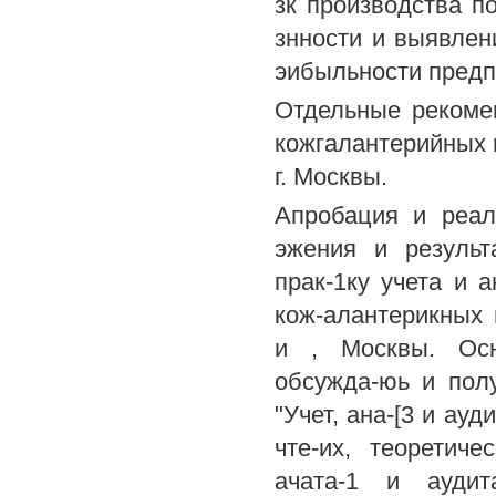
зк производства п
знности и выявлен
эибыльности предп
Отдельные рекоме
кожгалантерийных 
г. Москвы.
Апробация и реал
эжения и резуль
прак-1ку учета и 
кож-алантерикных
и , Москвы. Осн
обсужда-юь и пол
"Учет, ана-[3 и ауд
чте-их, теоретич
ачата-1 и аудит