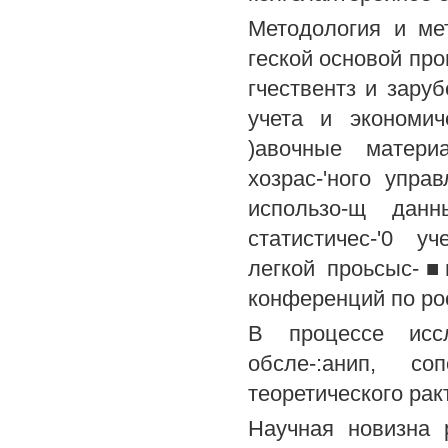
Методология и ме
геской основой пр
гчествентз и зару
учета и экономич
)авочные матери
хозрас-'ного упр
использо-щ данны
статистичес-'0 у
легкой проьсыс-■
конференций по рос
В процессе иссл
обсле-:анип, со
теоретического рак
Научная новизна 