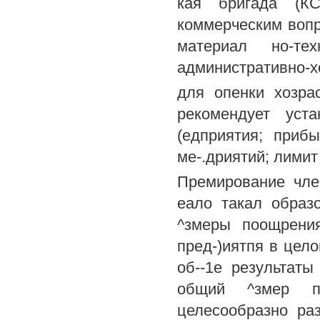
кая бригада (К
коммерческим вопр
материал но-тех
административно-х
для опенки хозра
рекомендует уст
(едприятия; приб
ме-.дриятий; лимит
Премирование чле
еало такал образ
^змеры поощрения
пред-)иятпя в цело
об--1е результат
общий ^змер пр
целесообразно ра