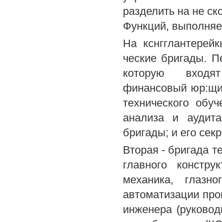
разделить на не ск
Функций, выполняе
На кснгглантерей
ческие бригады. П
которую входят 
финансовый юр:щич
технического обуч
анализа и аудита
бригады; и его секр
Вторая - бригада т
главного констру
механика, глазно
автоматизации прои
инженера (руковод