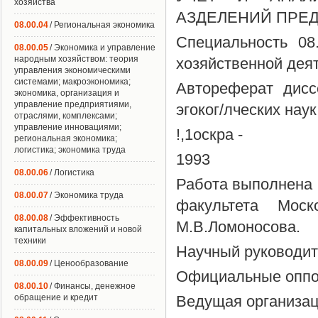
хозяйства
АЗДЕЛЕНИЙ ПРЕ
08.00.04
/ Региональная экономика
Специальность 08
08.00.05
/ Экономика и управление
народным хозяйством: теория
хозяйственной дея
управления экономическими
системами; макроэкономика;
Автореферат дисс
экономика, организация и
управление предприятиями,
эгоког/лческих наук
отраслями, комплексами;
управление инновациями;
!,1оскра -
региональная экономика;
логистика; экономика труда
1993
08.00.06
/ Логистика
Работа выполнена н
08.00.07
/ Экономика труда
факультета Моск
08.00.08
/ Эффективность
М.В.Ломоносова.
капитальных вложений и новой
техники
Научный руководит
08.00.09
/ Ценообразование
Официальные опп
08.00.10
/ Финансы, денежное
обращение и кредит
Ведущая организа