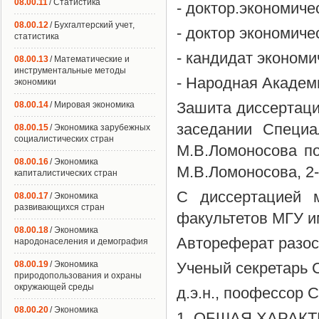
08.00.11
/ Статистика
- доктор.экономиче
08.00.12
/ Бухгалтерский учет,
- доктор экономиче
статистика
- кандидат экономи
08.00.13
/ Математические и
инструментальные методы
- Народная Академ
экономики
Зашита диссертации
08.00.14
/ Мировая экономика
заседании Специа
08.00.15
/ Экономика зарубежных
социалистических стран
М.В.Ломоносова по
08.00.16
/ Экономика
М.В.Ломоносова, 2-
капиталистических стран
С диссертацией м
08.00.17
/ Экономика
развивающихся стран
факультетов МГУ и
08.00.18
/ Экономика
Автореферат разосла
народонаселения и демография
08.00.19
/ Экономика
Ученый секретарь 
природопользования и охраны
окружающей среды
д.э.н., поофессор 
08.00.20
/ Экономика
1. ОБШАЯ ХАРАК