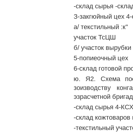
-склад сырья -скла
З-закгюйный цех 4-
а/ текстильный :к"
участок ТсЦШ
б/ участок вырубки
5-попиеочный цех
6-склад готовой пр
ю. Я2. Схема пос
зоизводству конг
эзрасчетной бригад
-склад сырья 4-КС
-склад кожтоваров
-текстильный участ