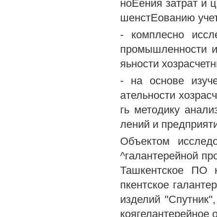
ноЕения затрат и ц
шенстЕованию учет
- комплесно иссл
промышленности и
яьности хозрасчет
- на основе изуч
ательности хозрас
гь методику анали
лений и предприят
Объектом исслед
^галантерейной пр
Ташкентское ПО к
пкентское галанте
изделий "Спутник"
коягелантерейное о