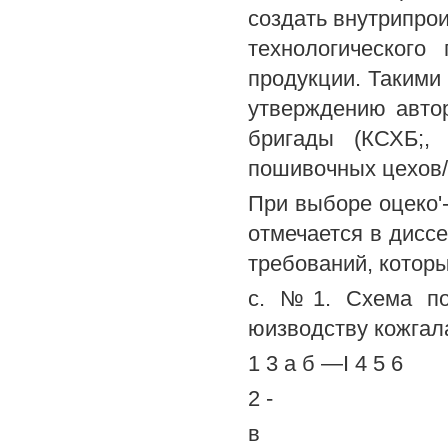
создать внутрипро
технологического
продукции. Такими 
утверждению авто
бригады (КСХБ;,
пошивочных цехов/см
При выборе оцеко'
отмечается в диссе
требований, которы
с. №1. Схема пос
юизводству кожгал
1 3 а б —I 4 5 6
2 -
в