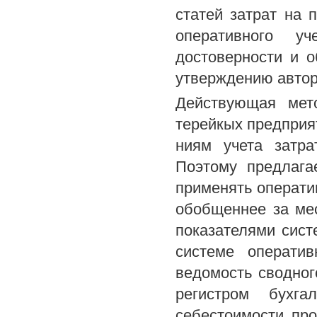
статей затрат на 
оперативного у
достоверности и о
утверждению автор
Действующая мето
терейкых предприят
ниям учета затра
Поэтому предлага
применять оператив
обобщеннее за мес
показателями сист
системе оператив
ведомость сводног
регистром бухга
себестоимости про