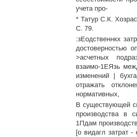
учета про-
* Татур С.К. Хозрас
С. 79.
:зЕодственнкх зат
достоверностью о
>асчетных подра
взаимо-1ЕЯзь меж
изменений | бухга
отражать отклон
нормативных,
В существующей си
производства в с
1Пдам производств
[о видагл затрат 