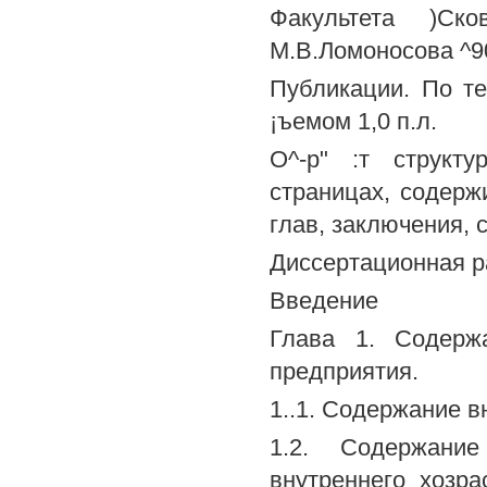
Факультета )Ско
М.В.Ломоносова ^90
Публикации. По т
¡ъемом 1,0 п.л.
О^-р" :т структ
страницах, содерж
глав, заключения, 
Диссертационная р
Введение
Глава 1. Содержа
предприятия.
1..1. Содержание в
1.2. Содержани
внутреннего хозра