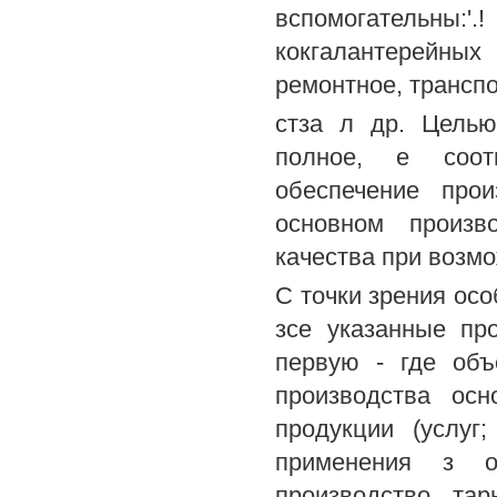
вспомогательны:'
кокгалантерейных
ремонтное, транспо
стза л др. Целью
полное, е соот
обеспечение про
основном произво
качества при возмо
С точки зрения осо
зсе указанные пр
первую - где объ
производства ос
продукции (услуг
применения з о
производство тар