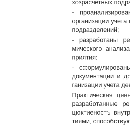
хозрасчетных подр
- проанализиров
организации учета 
подразделений;
- разработаны р
мического анализ
приятия;
- сформулирован
документации и д
ганизации учета д
Практическая цен
разработанные р
цюктиеностъ внут
тиями, способству