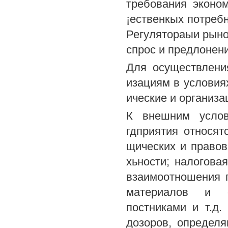
требования эконом
¡ественкых потреб
Регулятораыи рыно
спрос и предлонени
Для осуществлени
изациям в условия
ические и организа
К внешним услов
гдприятия относят
щических и правов
хьности; налоговая
взаимоотношения п
материалов и об
постниками и т.д.
дозоров, определ