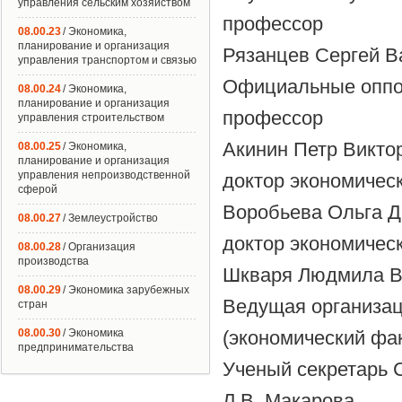
управления сельским хозяйством
профессор
08.00.23
/ Экономика,
планирование и организация
Рязанцев Сергей В
управления транспортом и связью
Официальные оппон
08.00.24
/ Экономика,
планирование и организация
профессор
управления строительством
Акинин Петр Викто
08.00.25
/ Экономика,
планирование и организация
управления непроизводственной
доктор экономичес
сферой
Воробьева Ольга 
08.00.27
/ Землеустройство
доктор экономичес
08.00.28
/ Организация
производства
Шкваря Людмила В
08.00.29
/ Экономика зарубежных
Ведущая организац
стран
08.00.30
/ Экономика
(экономический фак
предпринимательства
Ученый секретарь С
Л В. Макарова