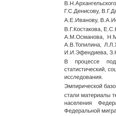
В.Н.Архангельско
Г.С.Денисову, В.Г.
A.Е.Иванову, В.А.И
B.Г.Костакова, Е.С
А.М.Османова, Н.М
А.В.Топилина, Л.Л.
И.И.Эфендиева, З.
В процессе подг
статистический, со
исследования.
Эмпирической базо
стали материалы те
населения Федер
Федеральной мигра