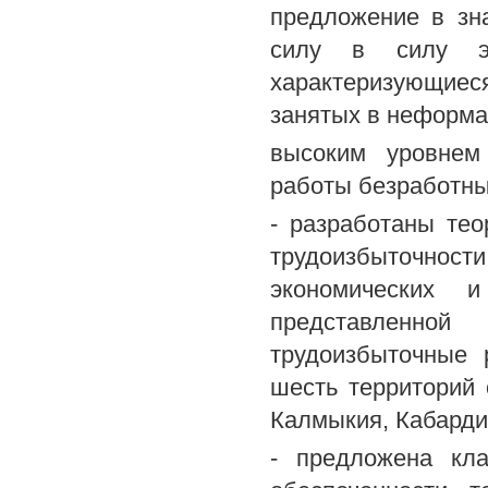
предложение в зн
силу в силу эк
характеризующиес
занятых в неформа
высоким уровнем
работы безработны
- разработаны тео
трудоизбыточнос
экономических 
представленно
трудоизбыточные
шесть территорий 
Калмыкия, Кабарди
- предложена кл