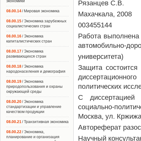
экономики
Рязанцев С.В.
08.00.14
/ Мировая экономика
Махачкала, 2008
08.00.15
/ Экономика зарубежных
003455144
социалистических стран
Работа выполнена
08.00.16
/ Экономика
капиталистических стран
автомобильно-дорож
08.00.17
/ Экономика
университета)
развивающихся стран
Защита состоится 
08.00.18
/ Экономика
народонаселения и демография
диссертационного
08.00.19
/ Экономика
политических иссл
природопользования и охраны
окружающей среды
С диссертацией 
08.00.20
/ Экономика
социально-полити
стандартизации и управление
качеством продукции
Москва, ул. Кржижан
08.00.21
/ Транзитивная экономика
Автореферат разос
08.00.22
/ Экономика,
Научный консультан
планирование и организация