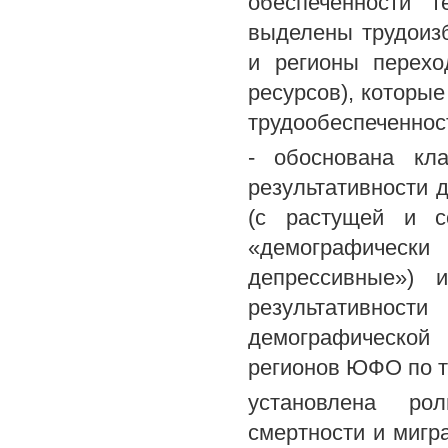
обеспеченности 
выделены трудоиз
и регионы перехо
ресурсов), которы
трудообеспеченнос
- обоснована кл
результативности 
(с растущей и с
«демографичес
депрессивные») 
результативнос
демографической
регионов ЮФО по т
установлена рол
смертности и мигр