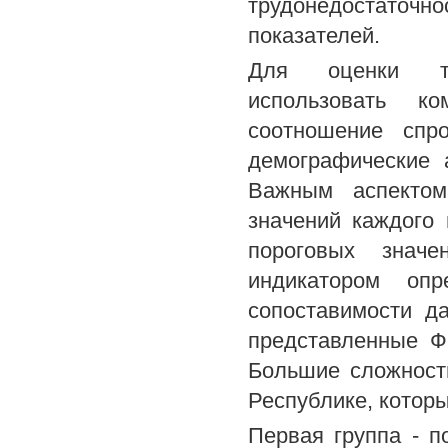
трудонедостаточн
показателей.
Для оценки тру
использовать ко
соотношение спр
демографические 
Важным аспектом
значений каждого
пороговых значе
индикатором опр
сопоставимости д
представленные Ф
Большие сложност
Республике, котор
Первая группа - п