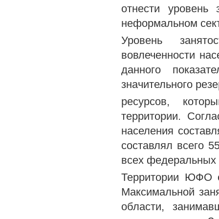
отнести уровень
неформальном сек
Уровень занято
вовлеченности нас
данного показат
значительного рез
ресурсов, котор
территории. Согл
населения состав
составлял всего 5
всех федеральных 
Территории ЮФО с
Максимальной заня
области, занима