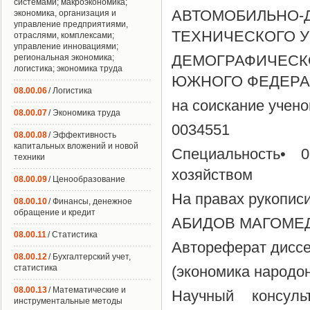
системами; макроэкономика;
АВТОМОБИЛЬНО-
экономика, организация и
управление предприятиями,
ТЕХНИЧЕСКОГО У
отраслями, комплексами;
управление инновациями;
ДЕМОГРАФИЧЕСК
региональная экономика;
логистика; экономика труда
ЮЖНОГО ФЕДЕРА
08.00.06
/ Логистика
на соискание учено
08.00.07
/ Экономика труда
0034551
08.00.08
/ Эффективность
капитальных вложений и новой
Специальность• 
техники
хозяйством
08.00.09
/ Ценообразование
На правах рукопис
08.00.10
/ Финансы, денежное
обращение и кредит
АБИДОВ МАГОМЕ
08.00.11
/ Статистика
Автореферат дисс
08.00.12
/ Бухгалтерский учет,
статистика
(экономика народо
08.00.13
/ Математические и
Научный консуль
инструментальные методы