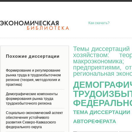
Как скачать?
Темы диссертаций 
хозяйством: тео
Похожие диссертации
макроэкономик
предприятиями, о
Формирование и регулирование
региональная эконо
рынка труда в трудоизбыточном
регионе (теория, методология и
ДЕМОГРАФИ
практика)
ТРУДОИЗБЫ
Демографические компоненты
формирования рынка труда
ФЕДЕРАЛЬНО
трудоизбыточного региона
ТЕМА ДИССЕРТАЦИИ 
Социально-экономический аспект
обеспечения устойчивого
АВТОРЕФЕРАТА
развития Северо-Кавказского
федерального округа