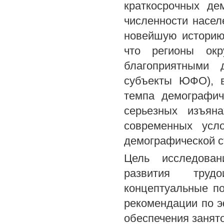
краткосрочных де
численности насел
новейшую историю 
что регионы окр
благоприятными 
субъекты ЮФО), в
темпа демографич
серьезных изъян
современных усл
демографической с
Цель исследован
развития труд
концептуальные п
рекомендации по э
обеспечения занято