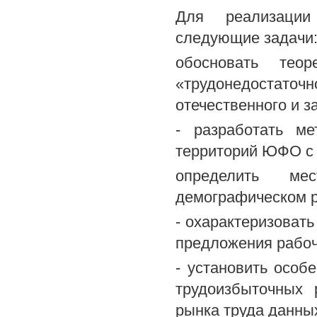
Для реализации
следующие задачи
обосновать тео
«трудонедостаточ
отечественного и з
- разработать ме
территорий ЮФО с 
определить м
демографическом р
- охарактеризоват
предложения рабоч
- установить особ
трудоизбыточных
рынка труда данны