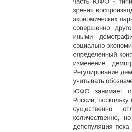
часть ЮФО - типи
зрения воспроизвод
экономических пара
совершенно друго
иными демографи
социально-эконо
определенный конф
изменение демог
Регулирование дем
учитывать обознач
ЮФО занимает ос
России, поскольку
существенно от
количественно, н
депопуляция пока