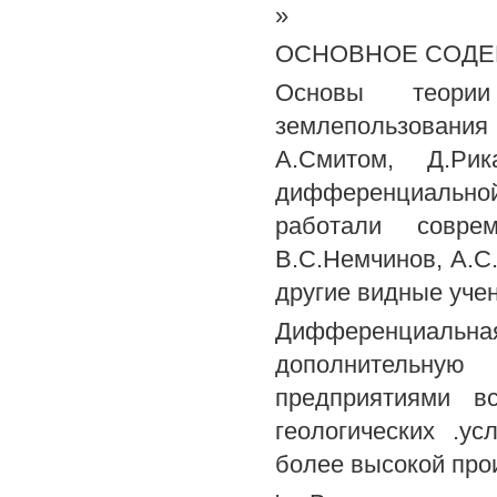
»
ОСНОВНОЕ СОДЕ
Основы теори
землепользован
А.Смитом, Д.Ри
дифференциально
работали соврем
В.С.Немчинов, А.С.
другие видные уче
Дифференциаль
дополнительну
предприятиями в
геологических .ус
более высокой про