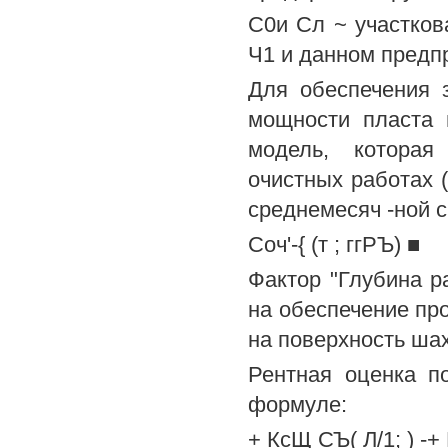
С0и Сл ~ участков
Ч1 и данном предпр
Для обеспечения з
мощности пласта 
модель, которая
очистных работах (
среднемесяч -ной с
Соч'-{ (т ; ггРЪ) ■
Фактор "Глубина р
на обеспечение про
на поверхность ша
Рентная оценка п
формуле:
+ КсЩ СЪ( Л/1; ) -+ 