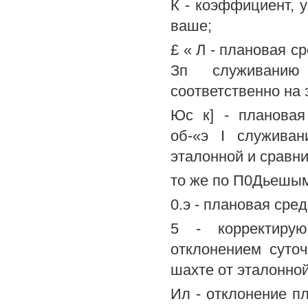
К - коэффициент, 
ваше;
£ « Л - плановая с
Зп служиванию
соответственно на 
Юс к] - плановая
об-«э I служива
эталонной и сравни
то же по П0Дьешым 
0.э - плановая сре
5 - корректиру
отклонением суто
шахте от эталонной
Ил - отклонение п