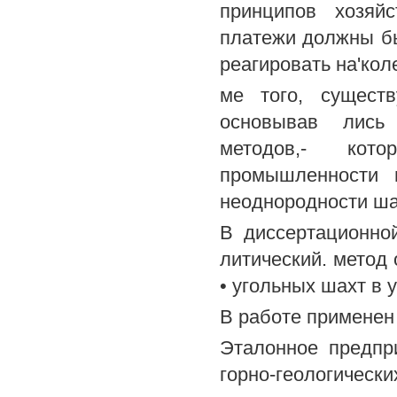
принципов хозяйс
платежи должны б
реагировать на'кол
ме того, сущест
основывав лись 
методов,- кот
промышленности 
неоднородности ша
В диссертационно
литический. метод
• угольных шахт в 
В работе применен
Эталонное предпр
горно-геологическ