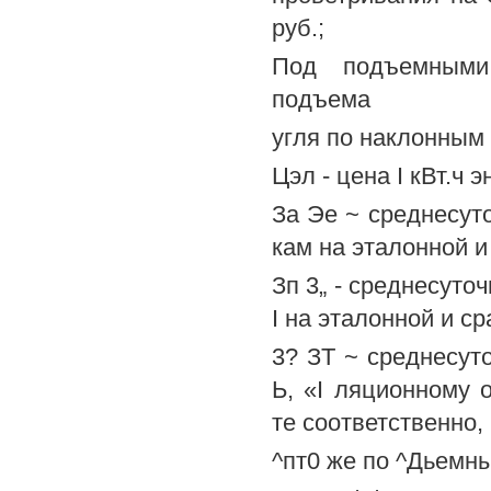
руб.;
Под подъемными 
подъема
угля по наклонным 
Цэл - цена I кВт.ч э
За Эе ~ среднесут
кам на эталонной и
Зп 3„ - среднесуто
I на эталонной и с
3? ЗТ ~ среднесут
Ь, «I ляционному 
те соответственно, 
^пт0 же по ^Дьемны