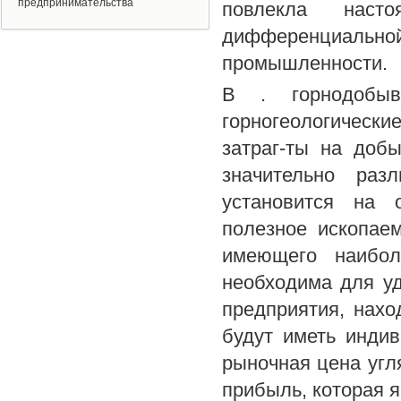
предпринимательства
повлекла насто
дифференциаль
промышленности.
В . горнодобыв
горногеологически
затраг-ты на доб
значительно раз
установится на 
полезное ископае
имеющего наибол
необходима для у
предприятия, нах
будут иметь инди
рыночная цена угл
прибыль, которая 