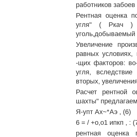
работников забоев
Рентная оценка п
угля" ( Ркач )
уголь,добываемый 
Увеличение произ
равных условиях,
-щих факторов: в
угля, вследствие
вторых, увеличени
Расчет рентной о
шахты" предлагаем
Я-упт Ах~*Аэ , (6)
6 = / +о,о1 ипкп , : (
рентная оценка 