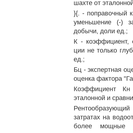
шахте от эталонно
}{. - поправочный 
уменьшение (-) з
добычи, доли ед.;
К - коэффициент,
ции не только глу
ед.;
Бц - экспертная оц
оценка фактора "Г
Коэффициент Кн 
эталонной и сравни
Рентообразующий
затратах на водоо
более мощные н