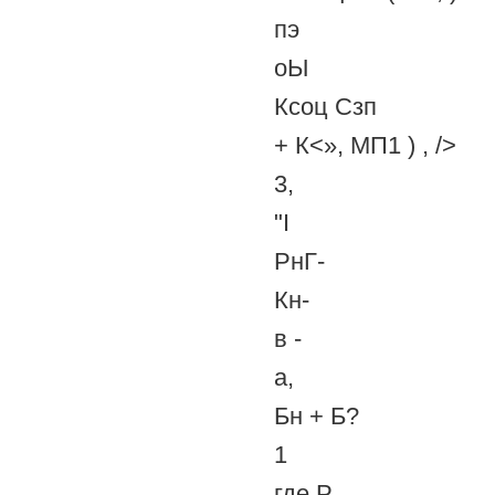
пэ
оЫ
Ксоц Сзп
+ К<», МП1 ) , />
3,
"I
РнГ-
Кн-
в -
а,
Бн + Б?
1
где Р