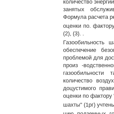
количество энергии
занятых обслужи
Формула расчета р
оценки по. фактору
(2), (3). .
Газообильность ш
обеспечение без
проблемой для дос
произ -водственн
газообильности 
количество возду
доцустимого прав
оценки по фактору
шахты" (1рг) учтен
цию подземных го