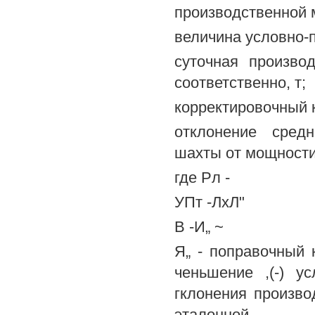
производственной м
величина условно-п
суточная произво
соответственно, т;
корректировочный 
отклонение сред
шахты от мощности
где Рл -
УПт -ЛхЛ"
В -И„ ~
Я„ - поправочный 
ченьшение ,(-) у
гклонения произв
эталонной.