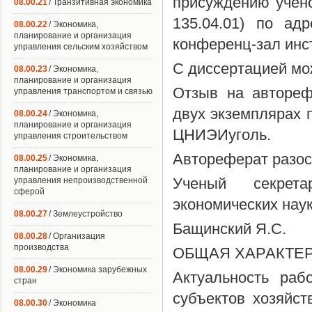
присуждению учено
08.00.21
/ Транзитивная экономика
135.04.01) по адр
08.00.22
/ Экономика,
планирование и организация
конференц-зал инс
управления сельским хозяйством
С диссертацией мо
08.00.23
/ Экономика,
планирование и организация
Отзыв на автореф
управления транспортом и связью
двух экземплярах п
08.00.24
/ Экономика,
планирование и организация
ЦНИЭИуголь.
управления строительством
Автореферат разосл
08.00.25
/ Экономика,
планирование и организация
Ученый секрета
управления непроизводственной
сферой
экономических нау
08.00.27
/ Землеустройство
Бащинский Я.С.
08.00.28
/ Организация
производства
ОБЩАЯ ХАРАКТЕ
08.00.29
/ Экономика зарубежных
Актуальность раб
стран
субъектов хозяйс
08.00.30
/ Экономика