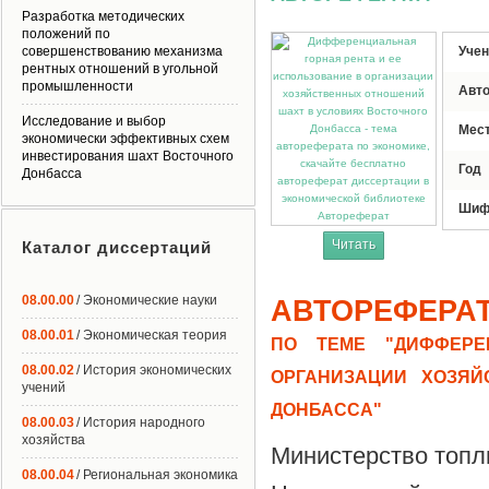
Разработка методических
положений по
совершенствованию механизма
Учен
рентных отношений в угольной
промышленности
Авт
Исследование и выбор
Мес
экономически эффективных схем
инвестирования шахт Восточного
Год
Донбасса
Шиф
Автореферат
Читать
Каталог диссертаций
08.00.00
/ Экономические науки
АВТОРЕФЕРА
08.00.01
/ Экономическая теория
ПО ТЕМЕ "ДИФФЕРЕ
08.00.02
/ История экономических
ОРГАНИЗАЦИИ ХОЗЯ
учений
ДОНБАССА"
08.00.03
/ История народного
хозяйства
Министерство топл
08.00.04
/ Региональная экономика