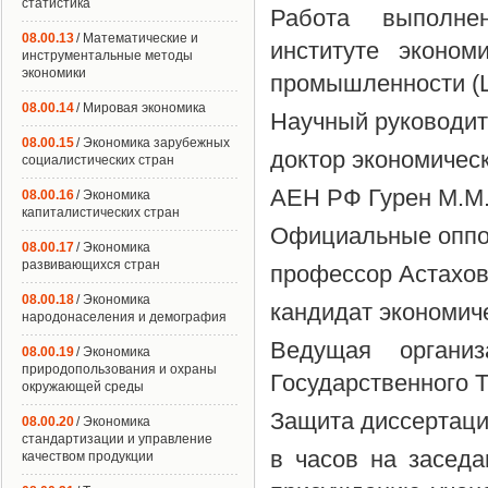
статистика
Работа выполнен
08.00.13
/ Математические и
институте эконом
инструментальные методы
экономики
промышленности (
08.00.14
/ Мировая экономика
Научный руководит
08.00.15
/ Экономика зарубежных
доктор экономическ
социалистических стран
АЕН РФ Гурен М.М
08.00.16
/ Экономика
капиталистических стран
Официальные оппон
08.00.17
/ Экономика
развивающихся стран
профессор Астахов
08.00.18
/ Экономика
кандидат экономиче
народонаселения и демография
Ведущая организ
08.00.19
/ Экономика
природопользования и охраны
Государственного 
окружающей среды
Защита диссертаци
08.00.20
/ Экономика
стандартизации и управление
в часов на засед
качеством продукции