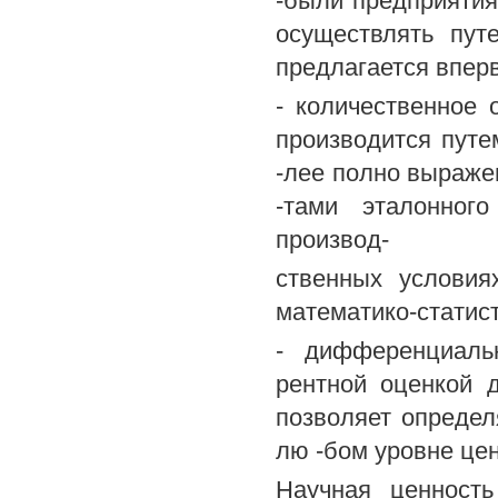
-были предприятия
осуществлять пут
предлагается впер
- количественное
производится путе
-лее полно выраже
-тами эталонног
производ-
ственных условия
математико-статис
- дифференциаль
рентной оценкой 
позволяет определ
лю -бом уровне цен
Научная ценность