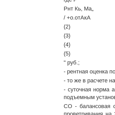
Рнт Кь, Ма„
/ +о.отАкА
(2)
(3)
(4)
(5)
" руб.;
- рентная оценка п
- то же в расчете на 
- суточная норма 
подъемным установ
СО - балансовая 
проветривания на 