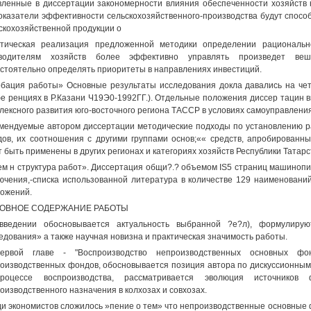
ленные в диссертации закономерности влияния обеспеченности хозяйст
оказатели эффективности сельскохозяйственного-производства будут спосо
скохозяйственной продукции о
тическая реализация предложенной методики определении рациональн
оводителям хозяйств более эффективно управлять произведет веши
стоятельно определять приоритеты в направлениях инвестиций.
бация работы» Основные результаты исследования докла давались на чет
е ренциях в Р.Казани Ч19Э0-1992ГГ.). Отдельные положения диссер тацин 
лексного развития юго-восточного региона ТАССР в условиях самоуправления
мендуемые автором диссертации методические подходы по установлению 
ов, их соотношения с другими группами основ;«« средств, апробированны
т быть применены в других регионах и категориях хозяйств Республики Татар
м н структура работ». Диссертация общи?.? объемом IS5 страниц машинописн
ючения,-списка использованной литература в количестве 129 наименований
ожений.
ОВНОЕ СОДЕРЖАНИЕ РАБОТЫ
введении обосновывается актуальность выбранной ?е?л), формулирую
едования» а также научная новизна и практическая значимость работы.
ервой главе - "Воспроизводство непроизводственных основных фон
оизводственных фондов, обосновывается позиция автора по дискуссионным
роцессе воспроизводства, рассматривается эволюция источников 
оизводственного назначения в колхозах и совхозах.
и экономистов сложилось »пение о тем» что непроизводственные основные ф