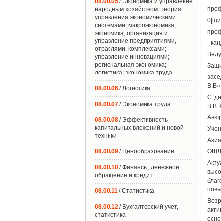
08.00.05
/ Экономика и управление
проф
народным хозяйством: теория
управления экономическими
0|щи
системами; макроэкономика;
проф
экономика, организация и
управление предприятиями,
- ка
отраслями, комплексами;
Веду
управление инновациями;
региональная экономика;
Защи
логистика; экономика труда
засе
В.В»
08.00.06
/ Логистика
С ди
08.00.07
/ Экономика труда
В.В.
Авюр
08.00.08
/ Эффективность
капитальных вложений и новой
Учен
техники
Азиа
08.00.09
/ Ценообразование
ОЩЛ
Акту
08.00.10
/ Финансы, денежное
высо
обращение и кредит
благ
повы
08.00.11
/ Статистика
Возр
08.00.12
/ Бухгалтерский учет,
акти
статистика
осно