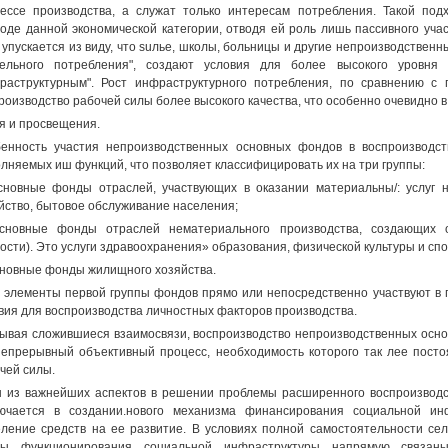
ессе производства, а служат только интересам потребления. Такой по
оде данной экономической категории, отводя ей роль лишь пассивного уча
 упускается из виду, что suлье, школы, больницы и другие непроизводственн
ельного потребления", создают условия для более высокого уровня 
раструктурным". Рост инфраструктурного потребления, по сравнению с
роизводство рабочей силы более высокого качества, что особенно очевидно в
я и просвещения.
енность участия непроизводственных основных фондов в воспроизводст
лняемых иш функций, что позволяет классифицировать их на три группы:
сновные фонды отраслей, участвующих в оказании материальны/: услуг 
йство, бытовое обслуживание населения;
основные фонды отраслей нематериального производства, создающих 
ости). Это услуги здравоохранения» образования, физической культуры и спо
сновные фонды жилищного хозяйства.
 элементы первой группы фондов прямо или непосредственно участвуют в п
вия для воспроизводства личностных факторов производства.
ывая сложившиеся взаимосвязи, воспроизводство непроизводственных осн
непрерывный объективный процесс, необходимость которого так лее постоя
чей силы.
 из важнейших аспектов в решении проблемы расширенного воспроизвод
ючается в создании.нового механизма финансирования социальной инф
ление средств на ее развитие. В условиях полной самостоятельности се
пы функционирования социальной инфраструктуры напрямую связаны 