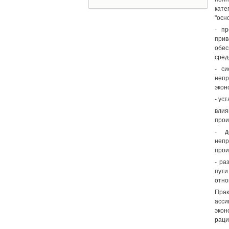
кате
"осн
- п
при
обес
сред
- с
непр
экон
- ус
влия
прои
- д
неп
прои
- ра
пути
отно
Прак
асс
экон
раци