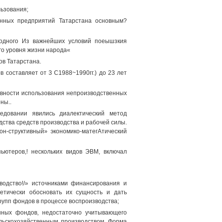
льзования;
енных предприятий Татарстана основным?
 одного Из важнейших условий поеышзкия
го уровня жизни народа«
ов Татарстана.
 составляет от 3 С1988~1990гг.) до 23 лет
ивности использования непроизводственных
ны..
ледовании явились диалектический метод
ства средств производства и рабочей силы.
он-структивный» экономико-матегАтический
ьютеров,! нескольких видов ЭВМ, включал
водство!/» источниками финансирования и
етически обосновать их сущность и дать
рупп фондов в процессе воспроизводства;
нных фондов, недостаточно учитывающего
льскохозяйственным производством. Форма