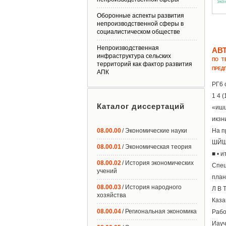
Оборонные аспекты развития
непроизводственной сферы в
социалистическом обществе
Непроизводственная
АВ
инфраструктура сельских
ПО Т
территорий как фактор развития
ПРЕД
АПК
РГ6 
1 4 
Каталог диссертаций
«иш
икзн
08.00.00
/ Экономические науки
На 
ШЙШ
08.00.01
/ Экономическая теория
■ • 
08.00.02
/ История экономических
Спец
учений
план
08.00.03
/ История народного
Л В 
хозяйства
Каза
08.00.04
/ Региональная экономика
Рабо
Иауч