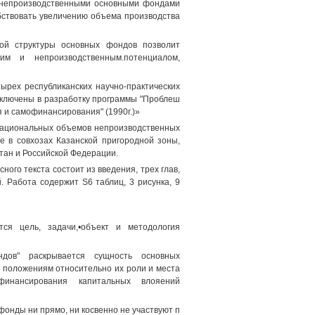
в непроизводственными основными фондами
бствовать увеличению объема производства
ой структуры основных фондов позволит
м и непроизводственным.потенциалом,
ырех республиканских научно-практических
включены в разработку программы "Проблеш
 и самофинансирования" (1990г.)»
рациональных объемов непроизводственных
е в совхозах Казанской пригородной зоны,
стан и Российской Федерации.
ого текста состоит из введения, трех глав,
. Работа содержит S6 таблиц, 3 рисунка, 9
тся цель, задачи,•объект и методология
дов" раскрывается сущность основных
 положениям относительно их роли и места
финансирования капитальных влояений
онды ни прямо, ни косвенно не участвуют п