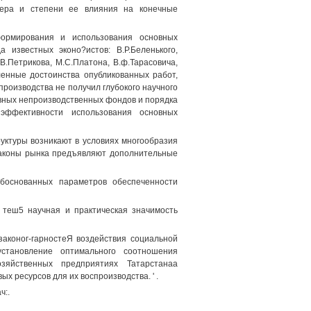
тера и степени ее влияния на конечные
формирования и использования основных
известных эконо?истов: В.Р.Беленького,
.В.Петрикова, М.С.Платона, В.ф.Тарасовича,
ленные достоинства опубликованных работ,
роизводства не получил глубокого научного
вных непроизводственных фондов и порядка
эффективности использования основных
ктуры возникают в условиях многообразия
Законы рынка предъявляют дополнительные
боснованных параметров обеспеченности
 теш5 научная и практическая значимость
аконог-гарностеЯ воздействия социальной
 установление оптимального соотношения
зяйственных предприятиях Татарстанаа
 ресурсов для их воспроизводства. ' .
ч:.