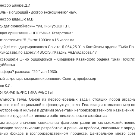
ессор Бяююв Д.И.
8лы«в огшошшй - доктор ексношчеекюг наук,
ессор Двд&шю М,В.
ндидат сконокйческ»« туи, !!»б«уошш Г„Н,
щая оршшзащш - НПО "Инна Татарстана*
т состоимся "ffi,," иглт 1993с« в 15 часов па
дай;«! спзщдяцзировашюго Соьета Д 064,25.01 s Какайском ордена "Зи&к По-
Куйбдаэв& по адресу; 4SQQIS, г.Казднь, уя.Буадарова,4?
ссершр&Я ш«но ошшодогься » бкбшоюве Казанского ордена "Знак Почз?&* 
Куйбшвьа.
афера? разослал "29 " van 1933г.
ый секретарь снэциаяноирогошшго Совета, профессор
ов К.И.
Я ХАРАКТЕРИСТИКА РАБОТЫ
альность темы. Одной из первоочередных задач, стоящих пород аграрн
коразвитой социальной инфраструктур:; села. Реализация комплекса мер п
оустроенным жильем и другими объектами непроизводственного назначения 
шение трудовой активности работников сельского хозяйства»
астающее значение социальных факторов развития сельскохозяйственно
визации теоретических разработок* и решения проблем, связанных с опре
вных фондов в воспроизводственном процессе. Центральное место сре