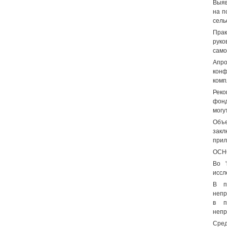
Выяв
на п
сель
Прак
рук
само
Апро
конф
комп
Реко
фонд
могу
Объе
закл
прил
ОСН
Во '
иссл
В п
непр
в п
непр
Сред