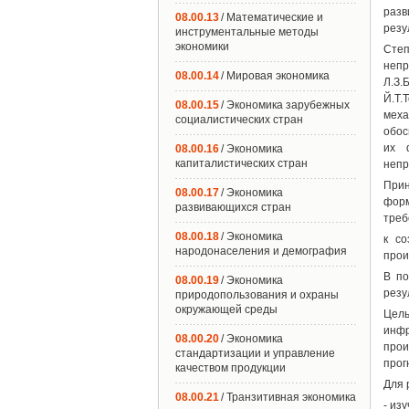
разв
08.00.13
/ Математические и
резу
инструментальные методы
экономики
Сте
непр
08.00.14
/ Мировая экономика
Л.З.
Й.Т.
08.00.15
/ Экономика зарубежных
меха
социалистических стран
обос
их 
08.00.16
/ Экономика
капиталистических стран
непр
Прин
08.00.17
/ Экономика
форм
развивающихся стран
треб
08.00.18
/ Экономика
к со
народонаселения и демография
прои
В по
08.00.19
/ Экономика
резу
природопользования и охраны
окружающей среды
Цель
инфр
08.00.20
/ Экономика
про
стандартизации и управление
прог
качеством продукции
Для 
08.00.21
/ Транзитивная экономика
- из