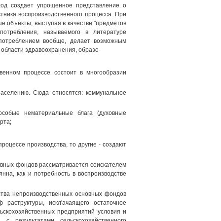
дход создает упрощенное представление о
стника воспроизводственного процесса. При
ые объекты, выступая в качестве "предметов
потребления, называемого в литературе
 потреблением вообще, делает возможным
 области здравоохранения, образо-
венном процессе состоит в многообразии
населению. Сюда относятся: коммунальное
особые нематериальные блага (духовные
рта;
роцессе производства, то другие - создают
овных фондов рассматривается соискателем
нна, как и потребность в воспроизводстве
ства непроизводственных основных фондов
 раструктуры, искл'ачаящего остаточное
льскохозяйственных предприятий условия и
с результатами сельскохозяйственного