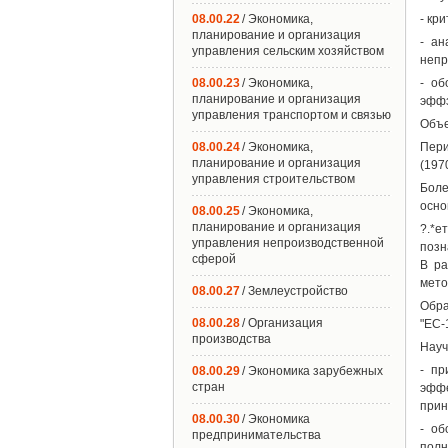
08.00.22
/ Экономика,
- кр
планирование и организация
- ан
управления сельским хозяйством
непр
08.00.23
/ Экономика,
- об
планирование и организация
эффз
управления транспортом и связью
Объе
08.00.24
/ Экономика,
Пери
планирование и организация
(1970
управления строительством
Боле
осно
08.00.25
/ Экономика,
планирование и организация
?.*е
управления непроизводственной
позн
сферой
В ра
мето
08.00.27
/ Землеустройство
Обра
08.00.28
/ Организация
"ЕС-
производства
Науч
- пр
08.00.29
/ Экономика зарубежных
стран
эффе
прин
08.00.30
/ Экономика
- об
предпринимательства
полн