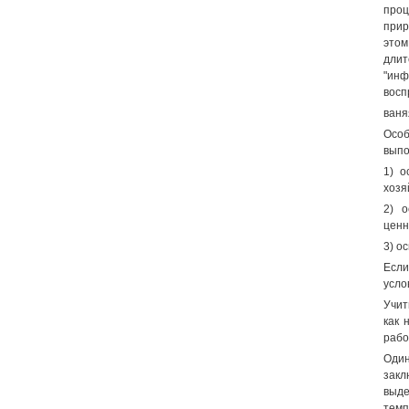
проц
прир
этом
длит
"инф
восп
ваня
Особ
выпо
1) о
хозя
2) 
ценн
3) о
Если
усло
Учит
как 
рабо
Один
закл
выде
тем