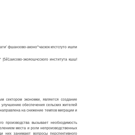
ати' фшанзово-аконо^часкок кпстсгуто ишпи
|5й1аисово-экояошчсского института кшш!
ым сектором экономки, является создание
о улучшению обеспечения сельских жителей
направлена на снижение темпов миграции и
го производства вызывает необходимость
делением места и роли непроизводственных
ди них занимают вопросы перспективного