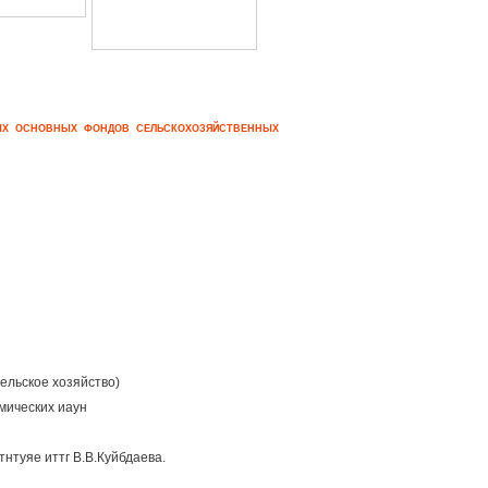
НЫХ ОСНОВНЫХ ФОНДОВ СЕЛЬСКОХОЗЯЙСТВЕННЫХ
ельское хозяйство)
омических иаун
нтуяе иттг В.В.Куйбдаева.