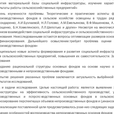
ития материальной базы социальной инфраструктуры, изучение харак
льтаты работы сельскохозяйственных предприятий»
пень изученности проблемы. Теоретические и практические аспекты 
оизводственных фондов в сельском хозяйстве освещены в трудах ряда 
Бондаренко, А.И.Бузлаевой, Н.Л.Головко, А.М.Емельянова, В.Ф.Машенкова, А
Тощенко, Б.Н.Хомелянского, Л.Л.Шепотько и других» Несмотря на многочис
низм взаимодействия социальной инфраструктуры и сельскохозяйственного п
нования. Неисследованными остаются вопросы оптимизации размеров осно
финансирования. Дальнейшего осмыслении.требует проблема оценки 
оизводственных фондов»
ципиально новые аспекты формирования и развития социальной инфрастру
 сельскохозяйственных предприятий, повышения их самостоятельности. 
ования
зданию рациональной структуры основных фондов на основе научно о
зводственными и непроизводственными фондами.
пытке решения указанных проблем заключается актуальность выбрйнной
льтатов исследований,
 и задачи исследования. Целью настоящей работа: является выявление з
аструктуры на эффективность сельскохозяйственного производства!,
изводственных и пспрспс-водственных основных фондов в сельскохо
нозирование перспекткшшх объемов непроизводственных фондов и (¡инансовых
реализации поставленной цели предусматривалось рзае-низ следующих зада
учение особенностей воспроизводства непроизводственных осноенж фондов;