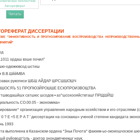
Автореферат
Читать
ТОРЕФЕРАТ ДИССЕРТАЦИИ
ЕМЕ "ЭФФЕКТИВНОСТЬ И ПРОГНОЗИРОВАНИЕ ВОСПРОИЗВОДСТВА НЕПРОИЗВОДСТВЕН
ПРИЯТИЙ"
од
(11011 ордаш взше почил"
шю-одюжювсод шстиш
и В.В.ШййМВА
правах рукописи ШБШ АЙДАР ШРСШШОШЧ
ШОСЯЪ 51 ПРОПЮЗЙРОШШЕ ЕСЮПРОИЗВОЩТВА
иттшводашйшх сатшюс шсодов • аз^шсохоояйствташ! ПРЩШЙШ
иальность СО.00.05 - экономика»
ирование^ организация управления народным хозяйством и его отраслями (с
Т 0 ? Е <5 Е Р А Т ' диссертации на сснскаиш» ученой степени кандидата экон
нь 1993
та выполнена в Казанском ордена *3ньк Почзта* фаюим-ьо-окоиошчзскои шют
шй руйоводт'оль - доктор знондмпчеекшг наук,