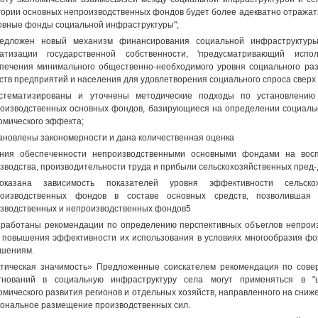
гории основных непроизводственных фондов будет более адекватно отражат
овные фонды социальной инфраструктуры";
редложен новый механизм финансирования социальной инфраструктуры
ватизации государственной собственности, 'предусматривающий исп
печения минимального общественно-необходимого уровня социального раз
ств предприятий и населения для удовлетворения социального спроса сверх 
истематизированы и уточнены методические подходы по установлению
оизводственных основных фондов, базирующиеся на определении социальн
омического эффекта;
тановлены закономерности и дана количественная оценка
ния обеспеченности непроизводственными основными фондами на восп
зводства, производительности труда и прибыли сельскохозяйственных пред-,
оказана зависимость показателей уровня эффективности сельско
роизводственных фондов в составе основных средств, позволившая
зводственных и непроизводственных фондов5
зработаны рекомендации по определению перспективных объеглов непрои
 повышения эффективности их использования в условиях многообразия фо
шениям.
тическая значимость» Предложенные соискателем рекомендация по сов
игнований в социальную инфраструктуру села могут применяться в "
омического развития регионов и отдельных хозяйств, направленного на сниж
ональное размещение производственных сил.