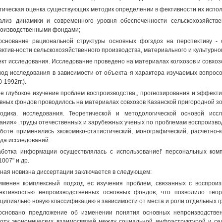
итическая оценка существующих методик определении в фективности их испо
ализ динамики и современного уровня обеспеченности сельскохозяйств
оизводственными фондами;
основание рациональной структуры основных фогздоз на перспективу -
ктив-ности сельскохозяйственного производства, материального и культурно
кт исследования. Исследование проведено на материалах колхозов и совхоз
од исследования в зависимости от объекта я характера изучаемых вопросов
-1992гг.).
е глубокое изучение проблем воспроизводства,, прогнозирования и эффект
вных фондов проводилось на материалах совхозов Казанской пригородной зо
тодика. исследования. Теоретической и методологической основой исс
ания» .труды отечественных и зарубежных ученых по проблемам воспроизвод
боте применялись зкокомико-статистический, монографический, расчетно-к
да исследований.
ботка информации осуществлялась с использование!' персональных комп
1007" и др.
ная новизна диссертации заключается в следующем:
именен комплексный подход ес изучения проблем, связанных с воспроиз
ктивностью непроизводственных основных фондов, что позволило теор
ципиально новую классификацию в зависимости от места и роли отдельных г
основано предложение об изменении понятия основных непроизводстве
оту экономических взаимосвязей между социальной инфраструктурой и се