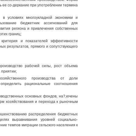
ь ее со-деркание при употреблении термина
 в условиях многоукладной экономики и
ользование бюджетник ассигнований для
вития региона и привлечения собственных
этих границ;
 критерия и показателей эффективности
ых результатов, прямого и сопутствующего
роизводство рабочей силы, рост объема
 приятии;
хозяйственного производства от доли
 определить рациональные соотношения
зводственных основных фондов, на?,ючены
рм хозяйствования и перехода к рыночным
ершенствованию распределения бюджетных
целях выравнивания уровней социально-
ение темпов миграции сельского населения к