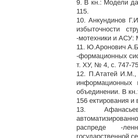
9. В кн.: Модели д
115.
10. Анкундинов Г.
избыточности ст
-мотехники и АСУ: 
11. Ю.Аронович А.
-формационных сис
т. ХУ, № 4, с. 747-7
12. П.Ататей И.М.
информационных 
объединении. В кн
156 ектирования и 
13. Афанасье
автоматизированн
распреде -лен
государственной се 