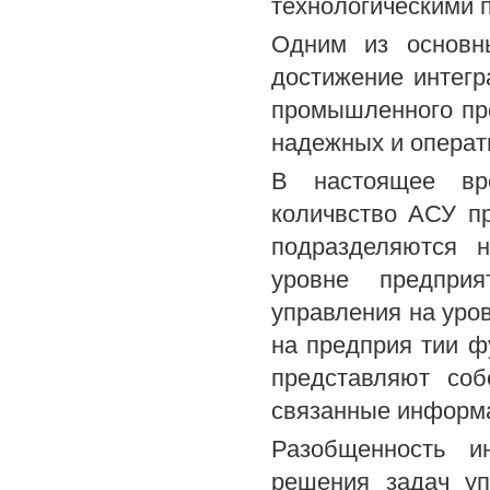
технологическими 
Одним из основн
достижение интег
промышленного пр
надежных и опера
В настоящее вр
количвство АСУ п
подразделяются 
уровне предпри
управления на уро
на предприя тии ф
представляют со
связанные информа
Разобщенность и
решения задач уп