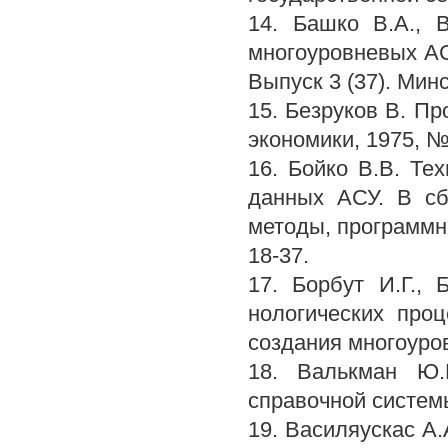
14. Башко В.А., 
многоуровневых АС
Выпуск 3 (37). Минск
15. Безруков В. П
экономики, 1975, № 
16. Бойко В.В. Те
данных АСУ. В сб
методы, программн
18-37.
17. Борбут И.Г., 
нологических про
создания многоуров
18. Валькман Ю.
справочной системы
19. Василяускас А