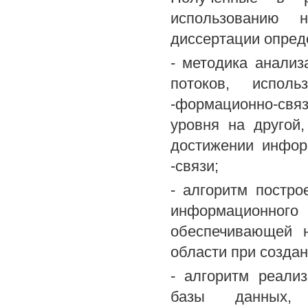
использованию н
диссертации опреде
- методика анали
потоков, испол
-формационно-свя
уровня на другой
достижении инфор
-связи;
- алгоритм постр
информационного 
обеспечивающей н
области при созда
- алгоритм реали
базы данных, 