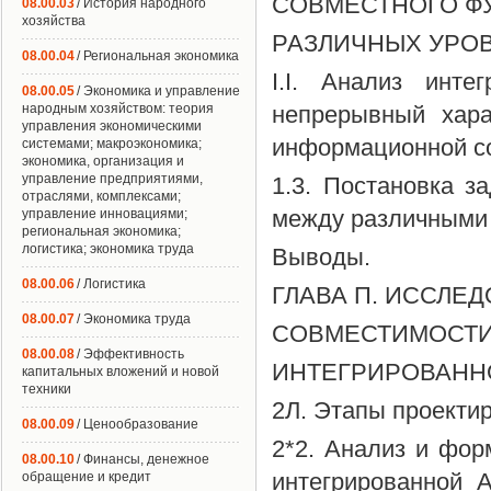
СОВМЕСТНОГО Ф
08.00.03
/ История народного
хозяйства
РАЗЛИЧНЫХ УРОВ
08.00.04
/ Региональная экономика
I.I. Анализ инте
08.00.05
/ Экономика и управление
народным хозяйством: теория
непрерывный хара
управления экономическими
информационной со
системами; макроэкономика;
экономика, организация и
управление предприятиями,
1.3. Постановка 
отраслями, комплексами;
между различными
управление инновациями;
региональная экономика;
логистика; экономика труда
Выводы.
08.00.06
/ Логистика
ГЛАВА П. ИССЛ
08.00.07
/ Экономика труда
СОВМЕСТИМОСТИ
08.00.08
/ Эффективность
ИНТЕГРИРОВАННО
капитальных вложений и новой
техники
2Л. Этапы проекти
08.00.09
/ Ценообразование
2*2. Анализ и фо
08.00.10
/ Финансы, денежное
интегрированной 
обращение и кредит