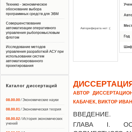
Технико - экономическое
Учен
обоснование выбора
программных средств для ЭВМ
Авт
Совершенствование
Мес
автоматизации оперативного
Автореферата нет :(
управления рыбопромысловым
Год
флотом
Исследование методов
Шиф
управления разработкой АСУ при
использовании систем
автоматизированного
проектирования
ДИССЕРТАЦИ
Каталог диссертаций
АВТОР ДИССЕРТАЦИОН
08.00.00
/ Экономические науки
КАБАЧЕК, ВИКТОР ИВА
08.00.01
/ Экономическая теория
ВВЕДЕНИЕ.
08.00.02
/ История экономических
ГЛАВА I. ОС
учений