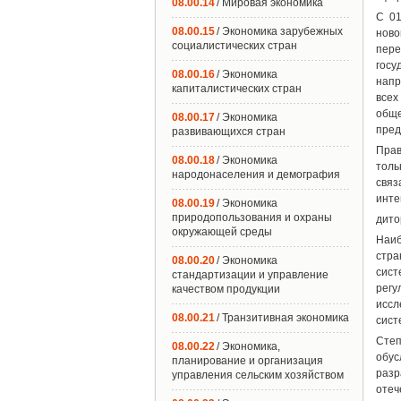
08.00.14
/ Мировая экономика
С 01
08.00.15
/ Экономика зарубежных
ново
социалистических стран
пере
госу
08.00.16
/ Экономика
напр
капиталистических стран
всех
обще
08.00.17
/ Экономика
пред
развивающихся стран
Прав
08.00.18
/ Экономика
толь
народонаселения и демография
связ
инте
08.00.19
/ Экономика
природопользования и охраны
дито
окружающей среды
Наиб
стра
08.00.20
/ Экономика
сис
стандартизации и управление
регу
качеством продукции
иссл
08.00.21
/ Транзитивная экономика
сист
Степ
08.00.22
/ Экономика,
обус
планирование и организация
разр
управления сельским хозяйством
отеч