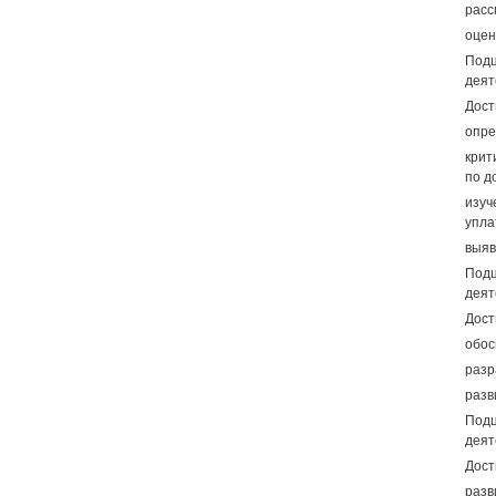
расс
оцен
Подц
деят
Дост
опре
крит
по д
изуч
упла
выяв
Подц
деят
Дост
обос
разр
разв
Подц
деят
Дост
разв