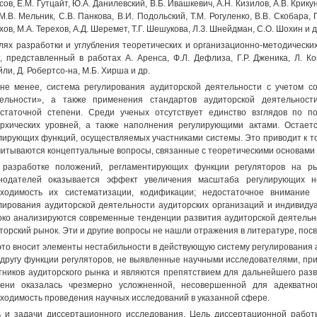
сов, Е.М. Гутцайт, Ю.А. Данилевский, В.Б. Ивашкевич, А.Н. Кизилов, A.B. Крику
 М.В. Мельник, C.B. Панкова, В.И. Подольский, Т.М. Рогуленко, В.В. Скобара, Г
хов, М.А. Терехов, А.Д. Шеремет, Т.Г. Шешукова, Л.З. Шнейдман, С.О. Шохин и д
лях разработки и углубления теоретических и организационно-методически
, представленный в работах А. Аренса, Ф.Л. Дефлиза, Г.Р. Дженика, Л. Кон
йли, Д. Робертсо-на, М.Б. Хирша и др.
не менее, система регулирования аудиторской деятельности с учетом с
тельности», а также применения стандартов аудиторской деятельнос
статочной степени. Среди ученых отсутствует единство взглядов по п
рхических уровней, а также наполнения регулирующими актами. Остает
лирующих функций, осуществляемых участниками системы. Это приводит к то
читываются концептуальные вопросы, связанные с теоретическими основами 
разработке положений, регламентирующих функции регуляторов на ры
нодателей оказывается эффект увеличения масштаба регулирующих но
ходимость их систематизации, кодификации; недостаточное внимание
лирования аудиторской деятельности аудиторских организаций и индивидуа
око анализируются современные тенденции развития аудиторской деятельн
торский рынок. Эти и другие вопросы не нашли отражения в литературе, пос
это вносит элементы нестабильности в действующую систему регулирования
 другу функции регуляторов, не выявленные научными исследователями, п
тников аудиторского рынка и являются препятствием для дальнейшего раз
ени оказалась чрезмерно усложненной, несовершенной для адекватно
ходимость проведения научных исследований в указанной сфере.
 и задачи диссертационного исследования. Цель диссертационной работ