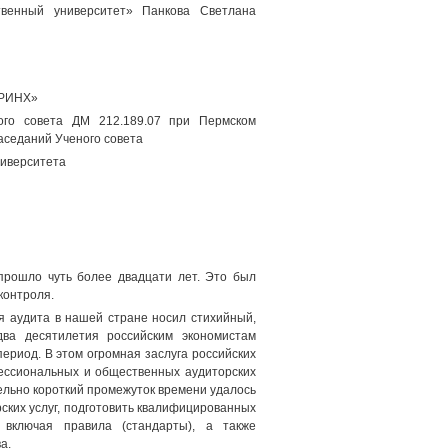
твенный университет» Панкова Светлана
«РИНХ»
ого совета ДМ 212.189.07 при Пермском
 заседаний Ученого совета
ниверситета
прошло чуть более двадцати лет. Это был
контроля.
я аудита в нашей стране носил стихийный,
два десятилетия российским экономистам
ериод. В этом огромная заслуга российских
ессиональных и общественных аудиторских
ельно короткий промежуток времени удалось
ских услуг, подготовить квалифицированных
 включая правила (стандарты), а также
а.