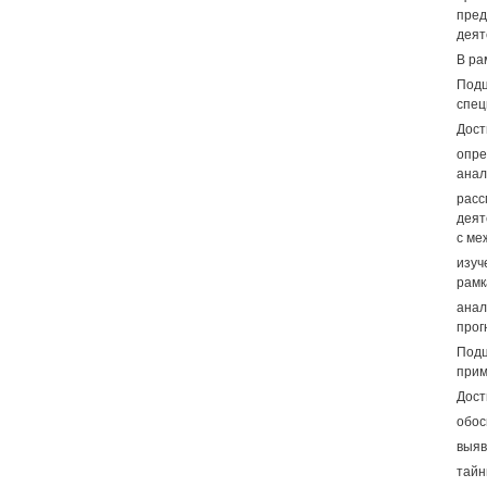
пре
деят
В ра
Подц
спец
Дост
опре
анал
расс
деят
с ме
изуч
рамк
анал
прог
Подц
прим
Дост
обос
выяв
тайн