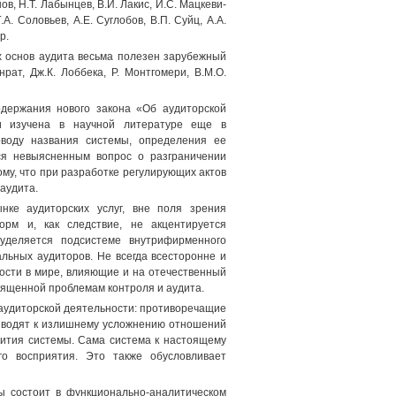
нов, Н.Т. Лабынцев, В.Й. Лакис, Й.С. Мацкеви-
.А. Соловьев, А.Е. Суглобов, В.П. Суйц, A.A.
р.
х основ аудита весьма полезен зарубежный
рат, Дж.К. Лоббека, Р. Монтгомери, В.М.О.
одержания нового закона «Об аудиторской
ти изучена в научной литературе еще в
оводу названия системы, определения ее
ся невыясненным вопрос о разграничении
му, что при разработке регулирующих актов
аудита.
нке аудиторских услуг, вне поля зрения
рм и, как следствие, не акцентируется
 уделяется подсистеме внутрифирменного
льных аудиторов. Не всегда всесторонне и
ости в мире, влияющие и на отечественный
вященной проблемам контроля и аудита.
 аудиторской деятельности: противоречащие
риводят к излишнему усложнению отношений
вития системы. Сама система к настоящему
го восприятия. Это также обусловливает
ы состоит в функционально-аналитическом