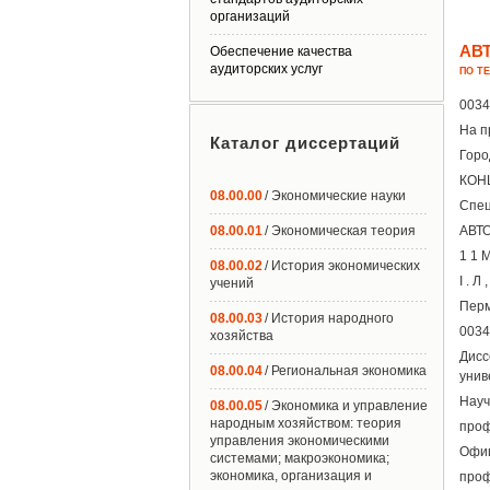
организаций
АВ
Обеспечение качества
аудиторских услуг
ПО Т
003
На п
Каталог диссертаций
Горо
КОН
08.00.00
/ Экономические науки
Спец
08.00.01
/ Экономическая теория
АВТО
1 1 М
08.00.02
/ История экономических
I . Л ,
учений
Перм
08.00.03
/ История народного
0034
хозяйства
Дисс
08.00.04
/ Региональная экономика
унив
Науч
08.00.05
/ Экономика и управление
народным хозяйством: теория
проф
управления экономическими
Офиц
системами; макроэкономика;
экономика, организация и
проф