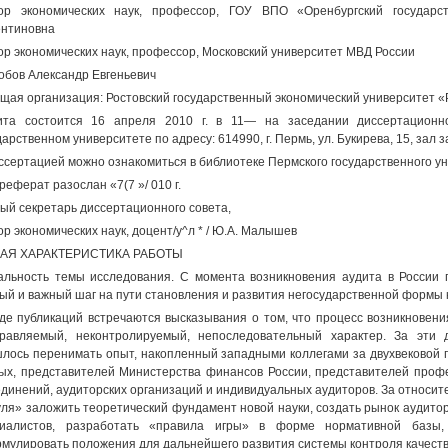
ор экономических наук, профессор, ГОУ ВПО «Оренбургский государс
нтиновна
ор экономических наук, профессор, Московский университет МВД России
обов Александр Евгеньевич
щая организация: Ростовский государственный экономический университет 
ита состоится 16 апреля 2010 г. в 11— на заседании диссертационн
дарственном университете по адресу: 614990, г. Пермь, ул. Букирева, 15, зал
ссертацией можно ознакомиться в библиотеке Пермского государственного у
реферат разослан «7(7 »/ 010 г.
ый секретарь диссертационного совета,
ор экономических наук, доцент/у^л * / Ю.А. Малышев
АЯ ХАРАКТЕРИСТИКА РАБОТЫ
альность темы исследования. С момента возникновения аудита в России 
ый и важный шаг на пути становления и развития негосударственной формы 
де публикаций встречаются высказывания о том, что процесс возникновени
равляемый, неконтролируемый, непоследовательный характер. За эти 
лось перенимать опыт, накопленный западными коллегами за двухвековой п
ых, представителей Министерства финансов России, представителей проф
динений, аудиторских организаций и индивидуальных аудиторов. За относит
уля» заложить теоретический фундамент новой науки, создать рынок аудитор
циалистов, разработать «правила игры» в форме нормативной базы,
мулировать положения для дальнейшего развития системы контроля качеств