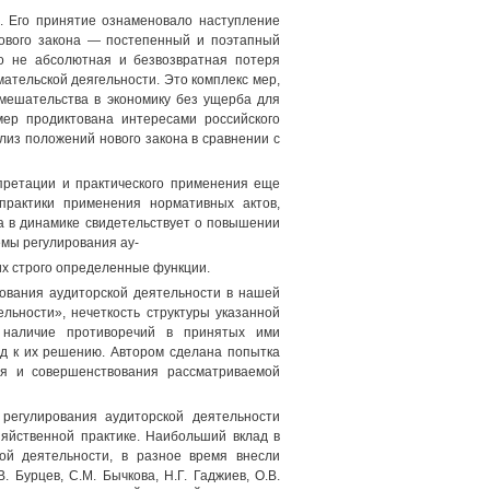
». Его принятие ознаменовало наступление
нового закона — постепенный и поэтапный
то не абсолютная и безвозвратная потеря
ательской деягельности. Это комплекс мер,
мешательства в экономику без ущерба для
мер продиктована интересами российского
лиз положений нового закона в сравнении с
претации и практического применения еще
практики применения нормативных актов,
а в динамике свидетельствует о повышении
мы регулирования ау-
х строго определенные функции.
ования аудиторской деятельности в нашей
льности», нечеткость структуры указанной
, наличие противоречий в принятых ими
од к их решению. Автором сделана попытка
ия и совершенствования рассматриваемой
регулирования аудиторской деятельности
зяйственной практике. Наибольший вклад в
кой деятельности, в разное время внесли
. Бурцев, С.М. Бычкова, Н.Г. Гаджиев, О.В.