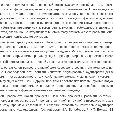
.01.2009 вступил в действие новый закон «Об аудиторской деятельности
й эры в сфере регулирования аудиторской деятельности. Главная идея 
ход от государственного регулирования к саморегулированию. Однако э
дарственного контроля и надзора за соответствующими сферами предприним
авленных на поэтапное и цивилизованное сокращение государственного в
 субъектов предпринимательской деятельности. Необходимость данных 
ства, эволюционно вступившего в новую фазу экономического развития. Ана
ыдущим подтверждает эту мысль.
ила (стандарты) утверждены. Но процесс их научного осмысления, интер
ко начался. Доказательством тому является теоретическое обобщение 
анного с взаимоотношениями субъектов аудита. Рассмотрение этого аспект
нсивности применения регулирующих норм и формировании целостной систе
рской деятельности, состоящей из взаимосвязанных элементов, выполняющи
олее актуален вопрос о дальнейшем совершенствовании системы регулир
не. Неопределенность понятия «система регулирования аудиторской деяте
темы, несогласованность функций, выполняемых участниками системы
лирующих актах - эти и другие проблемы заставляют искать научный подх
едовать эти проблемы и определить направления дальнейшего развит
емы с позиций функционально-аналитического подхода.
ень разработанности проблемы. Важность проблемы развития системы 
ловила интерес, который проявляется к ней в научной литературе и в хо
аботку проблем, связанных с совершенствованием контрольно-аудиторс
ественные исследователи: P.A. Алборов, И.А. Белобжецкий, Н.Т. Белуха, В.В