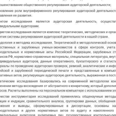
ршенствование общественного регулирования аудиторской деятельности;
новление роли внутрифирменного регулирования аудиторской деятельнос
авления ее развития.
ектом исследования является аудиторская деятельность, осуществ
видуальными аудиторами.
метом исследования является комплекс теоретических, методических и орг
ития системы регулирования аудиторской деятельности в нашей стране.
дология и методика исследования. Теоретической и методологической осно
ественных и зарубежных ученых-экономистов в сфере контроля, учета
нодательные и нормативные акты Российской Федерации, зарубежных ст
нсов РФ, нормативно-справочные материалы, специальная литература, внут
дивидуальных аудиторов, данные оперативного, бухгалтерского и статисти
риалы по проведению аудиторских проверок, ревизий, аналитические и ин
ийской и зарубежной периодической печати и представленные в компьюте
ативных актов, регулирующих аудиторскую деятельность, выраженная в пост
етические исследования базировались на современной методологии кон
енении метода восхождения от абстрактного к конкретному, который допол
осов. Расчеты выполнены на персональном компьютере с использованием элек
честве инструментария исследований применялись общенаучные методы 
кции и индукции, сравнительного анализа, группировки данных, обобщения
ожения и выводы, сформулированные в диссертации, основаны на
нодательных и других нормативных актов по аудиту и накопленного 
видуальных аудиторов, аудируемых лиц, государственных контрольно-р