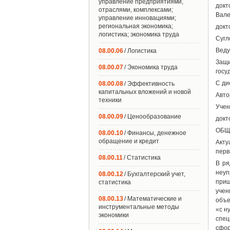
управление предприятиями,
докт
отраслями, комплексами;
Вале
управление инновациями;
региональная экономика;
докт
логистика; экономика труда
Сугл
Веду
08.00.06
/ Логистика
Защ
08.00.07
/ Экономика труда
госу
С ди
08.00.08
/ Эффективность
капитальных вложений и новой
Авто
техники
Учен
08.00.09
/ Ценообразование
докт
ОБЩ
08.00.10
/ Финансы, денежное
обращение и кредит
Акту
перв
08.00.11
/ Статистика
В ря
неуп
08.00.12
/ Бухгалтерский учет,
приш
статистика
учен
08.00.13
/ Математические и
объе
инструментальные методы
«с н
экономики
спе
сфор