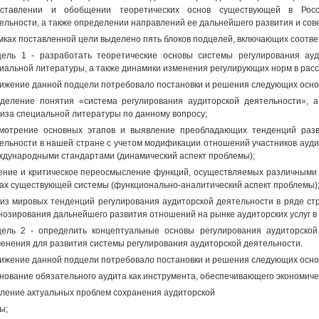
дставлении и обобщении теоретических основ существующей в Росс
ельности, а также определении направлений ее дальнейшего развития и со
мках поставленной цели выделено пять блоков подцелей, включающих соотв
ель 1 - разработать теоретические основы системы регулирования ауд
иальной литературы, а также динамики изменения регулирующих норм в рас
ижение данной подцели потребовало постановки и решения следующих осно
деление понятия «система регулирования аудиторской деятельности», а
иза специальной литературы по данному вопросу;
мотрение основных этапов и выявление преобладающих тенденций разв
ельности в нашей стране с учетом модификации отношений участников ауди
ждународными стандартами (динамический аспект проблемы);
ение и критическое переосмысление функций, осуществляемых различными р
ах существующей системы (функционально-аналитический аспект проблемы)
из мировых тенденций регулирования аудиторской деятельности в ряде стр
нозирования дальнейшего развития отношений на рынке аудиторских услуг в 
ель 2 - определить концептуальные основы регулирования аудиторской
енения для развития системы регулирования аудиторской деятельности.
ижение данной подцели потребовало постановки и решения следующих осно
нование обязательного аудита как инструмента, обеспечивающего экономиче
ление актуальных проблем сохранения аудиторской
ы;