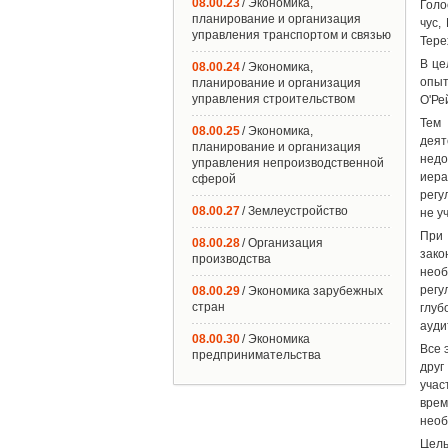
08.00.23
/ Экономика,
Голо
планирование и организация
чус,
управления транспортом и связью
Тере
В це
08.00.24
/ Экономика,
опыт
планирование и организация
управления строительством
О'Ре
Тем 
08.00.25
/ Экономика,
дея
планирование и организация
недо
управления непроизводственной
иера
сферой
регу
08.00.27
/ Землеустройство
не у
При 
08.00.28
/ Организация
зако
производства
необ
регу
08.00.29
/ Экономика зарубежных
стран
глуб
ауди
08.00.30
/ Экономика
Все 
предпринимательства
друг
учас
врем
необ
Цель