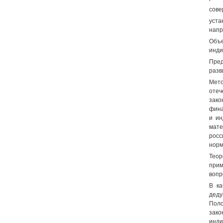
сове
уста
напр
Объ
инди
Пред
разв
Мето
отеч
зако
фина
и ин
мате
росс
норм
Теор
прим
вопр
В ка
деду
Пол
зако
инди