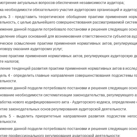
мотрение актуальных вопросов обеспечения независимости аудитора;
ка необходимости обязательного участия аудиторских организаций и аудито
ель 3 - представить теоретическое обобщение практики применения норм
ельность, с целью дальнейшего совершенствования рассматриваемой систе
ижение данной подцели потребовало постановки и решения следующих осно
деление общих оснований для возникновения ответственности субъектов ау
ическое осмысление практики применения нормативных актов, регулирующи
оговору оказания аудиторских услуг;
ение практики применения нормативных актов, регулирующих аудиторскую д
те налогов;
ление тенденций развития практики применения нормативных актов в иссле
ель 4 - определить главные направления совершенствования подсистемы го
ельности.
ижение данной подцели потребовало постановки и решения следующих осно
нование необходимости систематизации законодательства, регулирующего а
аботка нового кодифицированного акта - Аудиторского кодекса, определение 
итие законодательных основ регулирования аудиторской деятельности.
ель 5 - выделить приоритетные направления развития подсистем негос
ельности.
ижение данной подцели потребовало постановки и решения следующих осно
итие профессионального регулирования аудиторской деятельности;