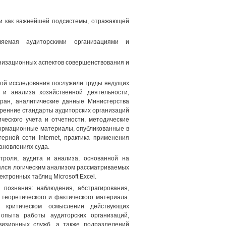
ти как важнейшей подсистемы, отражающей
ляемая аудиторскими организациями и
анизационных аспектов совершенствования и
вой исследования послужили труды ведущих
 и анализа хозяйственной деятельности,
ран, аналитические данные Министерства
ренние стандарты аудиторских организаций
ческого учета и отчетности, методические
формационные материалы, опубликованные в
рной сети Internet, практика применения
ановлениях суда.
троля, аудита и анализа, основанной на
нялся логическим анализом рассматриваемых
тронных таблиц Microsoft Excel.
познания: наблюдения, абстрагирования,
 теоретического и фактического материала.
 критическом осмыслении действующих
опыта работы аудиторских организаций,
евизионных служб, а также подразделений