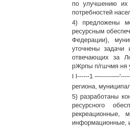
по улучшению их 
потребностей насел
4) предложены ме
ресурсным обеспеч
Федерации), муни
уточнены задачи 
отвечающих за Лю
рЖрпы п/гшчмя ня 
I I------1 —------—'------
региона, муниципал
5) разработаны к
ресурсного обес
рекреационные, м
информационные, и