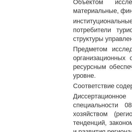
Объектом иссле
материальные, фин
институциональн
потребители тури
структуры управле
Предметом исслед
организационных 
ресурсным обеспе
уровне.
Соответствие соде
Диссертационн
специальности 0
хозяйством (реги
тенденций, законо
и развития региона