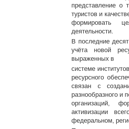
представление о 
туристов и качеств
формировать ц
деятельности.
В последние десят
учёта новой рес
выраженных в
системе институто
ресурсного обесп
связан с создан
разнообразного и 
организаций, ф
активизации все
федеральном, реги