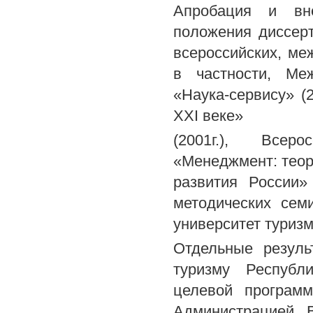
Апробация и вне
положения диссер
всероссийских, ме
в частности, Меж
«Наука-сервису» (2
XXI веке»
(2001г.), Всеро
«Менеджмент: теория
развития России» 
методических сем
университет туризма
Отдельные резуль
туризму Республ
целевой програм
Администрацией В