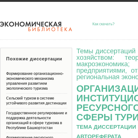
Как скачать?
Темы диссертаций 
хозяйством: тео
Похожие диссертации
макроэкономик
предприятиями, о
Формирование организационно-
региональная эконо
экономического механизма
управления развитием
ОРГАНИЗАЦ
экологического туризма
ИНСТИТУЦИ
Сельский туризм в системе
устойчивого развития дестинации
РЕСУРСНОГ
Государственное регулирование и
СФЕРЫ ТУРИ
поддержка деятельности
организаций в сфере туризма в
ТЕМА ДИССЕРТАЦИИ 
Республике Башкортостан
АВТОРЕФЕРАТА
Формирование ресурсного