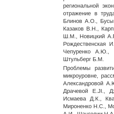
региональной эко
отражение в труда
Блинов А.О., Бусыг
Казаков В.Н., Карп
Ш.М., Новицкий А.Г
Рождественская И.
Чепуренко А.Ю., 
Штульберг Б.М.
Проблемы развити
микроуровне, расс
Александровой А.Ю
Драчевой E.JI., 
Исмаева Д.К., Ква
Мироненко Н.С., Мо
А.И., Шангелии H.A