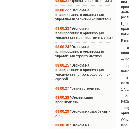
08.00.21
/ Транзитивная экономика
ряд 
орга
08.00.22
/ Экономика,
даль
планирование и организация
разл
управления сельским хозяйством
Цель
08.00.23
/ Экономика,
прои
планирование и организация
повы
управления транспортом и связью
В со
08.00.24
/ Экономика,
— из
планирование и организация
прог
управления строительством
— ис
08.00.25
/ Экономика,
— пр
планирование и организация
наме
управления непроизводственной
— ра
сферой
меха
08.00.27
/ Землеустройство
1 Ма
— об
08.00.28
/ Организация
меха
производства
—изу
08.00.29
/ Экономика зарубежных
орган
стран
Объе
мест
08.00.30
/ Экономика