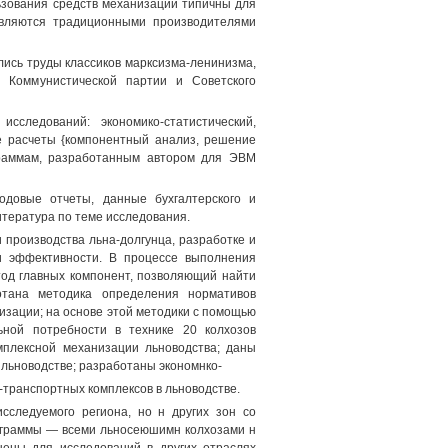
ьзования средств механизации типичны для
 являются традиционными производителями
лись труды классиков марксизма-ленинизма,
 Коммунистической партии и Советского
ледований: экономико-статистический,
ие расчеты {компонентный анализ, решение
граммам, разработанным автором для ЭВМ
одовые отчеты, данные бухгалтерского и
литература по теме исследования.
производства льна-долгунца, разработке и
и эффективности. В процессе выполнения
тод главных компонент, позволяющий найти
отана методика определения нормативов
изации; на основе этой методики с помощью
ной потребности в технике 20 колхозов
мплексной механизации льноводства; даны
льноводстве; разработаны экономнко-
транспортных комплексов в льноводстве.
сследуемого региона, но н других зон со
мограммы — всеми льносеюшимн колхозами н