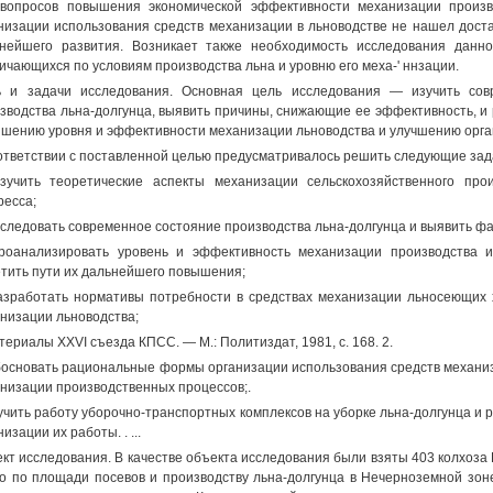
вопросов повышения экономической эффективности механизации произво
низации использования средств механизации в льноводстве не нашел доста
нейшего развития. Возникает также необходимость исследования данн
ичающихся по условиям производства льна и уровню его меха-' ннзации.
 и задачи исследования. Основная цель исследования — изучить сов
зводства льна-долгунца, выявить причины, снижающие ее эффективность, и
шению уровня и эффективности механизации льноводства и улучшению органи
ответствии с поставленной целью предусматривалось решить следующие зад
учить теоретические аспекты механизации сельскохозяйственного прои
ресса;
следовать современное состояние производства льна-долгунца и выявить фа
оанализировать уровень и эффективность механизации производства и
тить пути их дальнейшего повышения;
зработать нормативы потребности в средствах механизации льносеющих 
низации льноводства;
териалы XXVI съезда КПСС. — М.: Политиздат, 1981, с. 168. 2.
основать рациональные формы организации использования средств механиза
низации производственных процессов;.
чить работу уборочно-транспортных комплексов на уборке льна-долгунца и
изации их работы. . ...
кт исследования. В качестве объекта исследования были взяты 403 колхоз
о по площади посевов и производству льна-долгунца в Нечерноземной зо