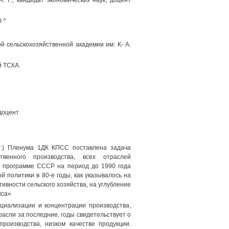
 Г.; кандидат экономических наук, доцент
 ^
й сельскохозяйственной академии им: К- А.
й ТСХА.
доцент
г.) Пленума 1ДК КПСС поставлена задача
венного производства, всех отраслей
й программе СССР на период до 1990 года
й политики в 80-е годы, как указывалось на
ивности сельского хозяйства, на углубление
кса»
циализации и концентрации производства,
асли за последние, годы свидетельствует о
роизводства, низком качестве продукции.