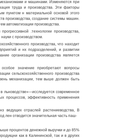
 механизмами и машинами. Изменяются при
изация труда и производства. Эти факторы
ым пунктом н материальной основой этого
тв производства, создание системы машин.
тем автоматизации производства.
прогрессивной .технологии производства,
 науки с производством.
хозяйственного производства, что находит
дприятий и нх подразделений, и развитии
ание организации производства является
 особое значение приобретают вопросы
зации сельскохозяйственного производства
вень механизации, тем выше должен быть
 в льноводстве»—исследуется современное
ных процессов, эффективность применения
нз ведущих отраслей растениеводства, В
под лен отводится значительная часть паш-
 выше процентов денежной выручки и до 85%
одукцни как в Калининской, так и в других