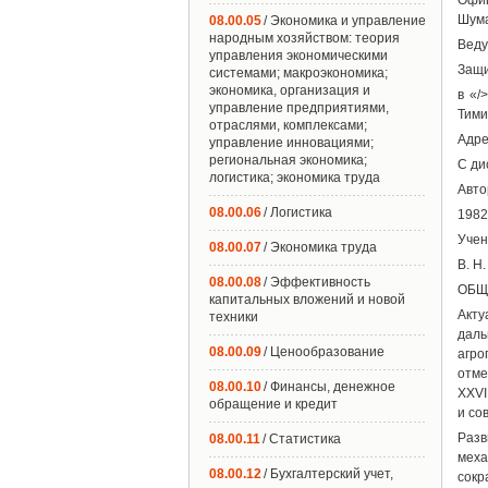
Офиц
Шума
08.00.05
/ Экономика и управление
народным хозяйством: теория
Веду
управления экономическими
Защи
системами; макроэкономика;
экономика, организация и
в «/
управление предприятиями,
Тими
отраслями, комплексами;
Адре
управление инновациями;
региональная экономика;
С ди
логистика; экономика труда
Авто
08.00.06
/ Логистика
1982 
Учен
08.00.07
/ Экономика труда
В. Н
08.00.08
/ Эффективность
ОБЩ
капитальных вложений и новой
Акту
техники
дал
08.00.09
/ Ценообразование
агро
отме
08.00.10
/ Финансы, денежное
XXVI
обращение и кредит
и со
Разв
08.00.11
/ Статистика
меха
08.00.12
/ Бухгалтерский учет,
сокр