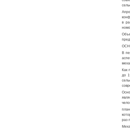
совх
сель
Апро
конф
в ра
номо
Объе
пред
ОСН
В пе
асп
меха
Как 
до 1
сель
совр
Осно
явля
чело
план
кото
раз 
Меха