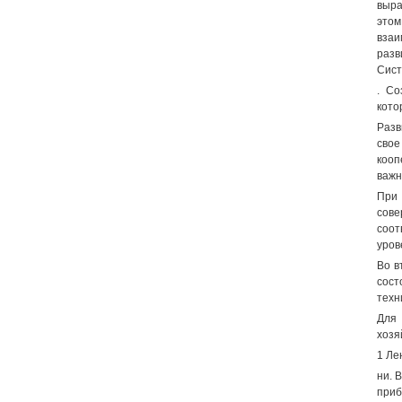
выра
этом
взаи
разв
Сист
. Со
кото
Разв
свое
кооп
важн
При
сове
соот
уров
Во в
сост
техн
Для 
хозя
1 Лен
ни. 
приб