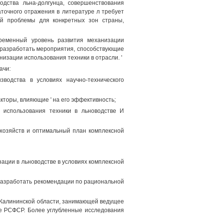
дства льна-долгунца, совершенствования
точного отражения в литературе л требует
ой проблемы для конкретных зон страны,
ременный уровень развития механизации
 разработать мероприятия, способствующие
зации использования техники в отрасли. '
ачи:
зводства в условиях научно-технического
кторы, влияющие ' на его эффективность;
 использования техники в льноводстве И
хозяйств и оптимальный план комплексной
ции в льноводстве в условиях комплексной
 разработать рекомендации по рациональной
а Калининской области, занимающей ведущее
не РСФСР. Более углубленные исследования