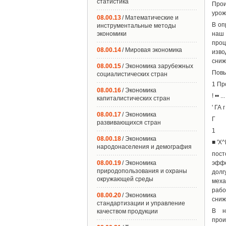
статистика
Прои
урож
08.00.13
/ Математические и
В оп
инструментальные методы
экономики
наш 
проц
08.00.14
/ Мировая экономика
изво
сниж
08.00.15
/ Экономика зарубежных
Повы
социалистических стран
1 Пр
08.00.16
/ Экономика
! •• ...
капиталистических стран
' ГА г
08.00.17
/ Экономика
Г
развивающихся стран
1
08.00.18
/ Экономика
■ 'Х^
народонаселения и демография
пост
08.00.19
/ Экономика
эффе
природопользования и охраны
долг
окружающей среды
меха
рабо
08.00.20
/ Экономика
сниж
стандартизации и управление
В н
качеством продукции
прои