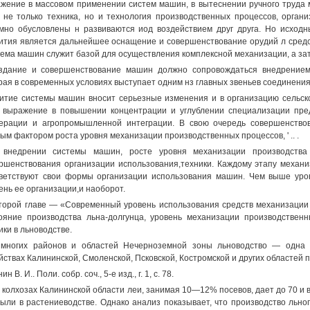
жение в массовом применении систем машин, в вытеснении ручного труда
 не только техника, но и технология производственных процессов, орган
мно обусловлены н развиваются иод воздействием друг друга. Но исходн
ития является дальнейшее оснащение и совершенствование орудий л средс
ема машин служит базой для осуществления комплексной механизации, а за
здание и совершенствование машин должно сопровождаться внедрением 
рая в современных условиях выступает одним нз главных звеньев соединения
итие системы машин вносит серьезные изменения и в организацию сельско
 выражение в повышении концентрации и углублении специализации пре
ерации и агропромышленной интеграции. В свою очередь совершенствов
ым фактором роста уровня механизации производственных процессов, ' .. .
 внедрении системы машин, росте уровня механизации производства
ршенствования организации использования,техники. Каждому этапу механи
ветствуют свои формы организации использования машин. Чем выше уро
ень ее организации,и наоборот.
торой главе — «Современный уровень использования средств механизации
ояние производства льна-долгунца, уровень механизации производствен
ики в льноводстве.
многих районов и областей Нечерноземной зоны льноводство — одна 
йствах Калининской, Смоленской, Псковской, Костромской и других областей 
ин В. И.. Поли. собр. соч., 5-е изд., г. 1, с. 78.
В колхозах Калининской области леи, занимая 10—12% посевов, дает до 70 и
ыли в растениеводстве. Однако анализ показывает, что производство льнопр