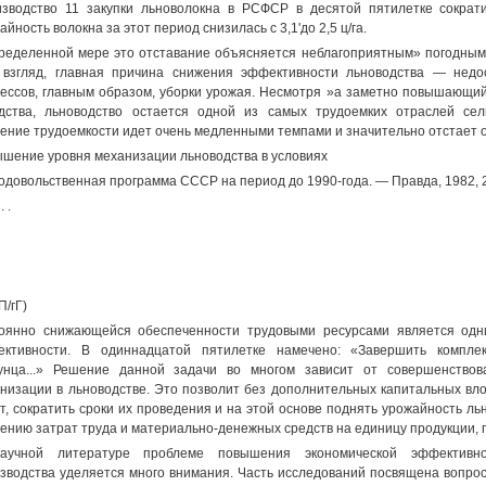
зводство 11 закупки льноволокна в РСФСР в десятой пятилетке сократ
айность волокна за этот период снизилась с 3,1'до 2,5 ц/га.
ределенной мере это отставание объясняется неблагоприятным» погодными
взгляд, главная причина снижения эффективности льноводства — недо
ессов, главным образом, уборки урожая. Несмотря »а заметно повышающий
дства, льноводство остается одной из самых трудоемких отраслей сел
ение трудоемкости идет очень медленными темпами и значительно отстает о
шение уровня механизации льноводства в условиях
одовольственная программа СССР на период до 1990-года. — Правда, 1982, 
 . .
П/гГ)
оянно снижающейся обеспеченности трудовыми ресурсами является од
ктивности. В одиннадцатой пятилетке намечено: «Завершить комплек
унца...» Решение данной задачи во многом зависит от совершенствов
низации в льноводстве. Это позволит без дополнительных капитальных в
т, сократить сроки их проведения и на этой основе поднять урожайность льна
ению затрат труда и материально-денежных средств на единицу продукции,
аучной литературе проблеме повышения экономической эффективнос
зводства уделяется много внимания. Часть исследований посвящена вопрос