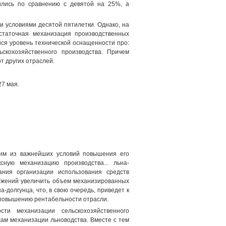
ились по сравнению с девятой на 25%, а
 условиями десятой пятилетки. Однако, на
статочная механизация производственных
ся уровень технической оснащенности про:
ьскохозяйственного производства. Причем
т других отраслей.
27 мая.
ним из важнейших условий повышения его
сную механизацию производства... льна-
ания организации использования средств
ложений увеличить объем механизированных
-долгунца, что, в свою очередь, приведет к
 повышению рентабельности отрасли.
ти механизации сельскохозяйственного
ам механизации льноводства. Вместе с тем