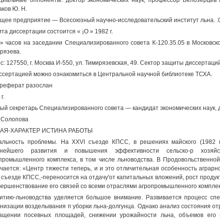
иальные оппоненты: доктор экономических наук, профессор Белозерцев А.
ков Ю. Н.
щее предприятие — Всесоюзный научно-исследовательский институт льна. .0
та диссертации состоится « ¡О » 1982 г.
>» часов на заседании Специализированного совета К-120.35.05 в Московско
рязева.
с: 127550, г. Москва И-550, ул. Тимирязевская, 49. Сектор защиты диссертаци
ссертацией можно ознакомиться в Центральной научной библиотеке ТСХА.
реферат разослан
г.
ый секретарь Специализированного совета — кандидат экономических наук, 
. Солопова
АЯ-ХАРАКТЕР ИСТИНА РАБОТЫ
альность проблемы. На XXVI съезде КПСС, в решениях майского (1982 
ьнейшего развития и повышения эффективности сельско-р хозяйст
промышленного комплекса, в том числе льноводства. В Продовольственно
чается: «Центр тяжести теперь, и и это отличительная особенность аграрно
 съезде КПСС,-переносится на отдачу'от капитальных вложений, рост продукт
вершенствование его связей со всеми отраслями агропромышленного компле
итию-льноводства уделяется большое внимание. Развивается процесс спе
низации возделывания п уборки льна-долгунца. Однако анализ состояния отр
ащении посевных площадей, снижении урожайности льна, объемов его п