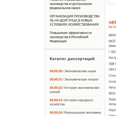
льноводства в Центральном
федеральном округе
ОРГАНИЗАЦИЯ ПРОИЗВОДСТВА
ЛЬ.НА-ДОЛГУНЦА В НОВЫХ
АВ
УСЛОВИЯХ ХОЗЯЙСТВОВАНИЯ
ПО Т
Повышение эффективности
МИН
льноводства в Российской
Федерации
МОС
имен
/ -Ш
На п
Каталог диссертаций
УДК 
ОРГ
08.00.00
/ Экономические науки
Спец
08.00.01
/ Экономическая теория
(сел
Авто
08.00.02
/ История экономических
учений
МОС
Раб
08.00.03
/ История народного
сель
хозяйства
Науч
08.00.04
/ Региональная экономика