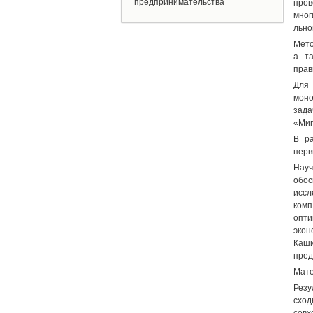
предпринимательства
пров
мног
льно
Мето
а т
прав
Для
моно
зада
«Мип
В ра
перв
Науч
обос
иссл
комп
опти
экон
Каши
пред
Мате
Резу
сход