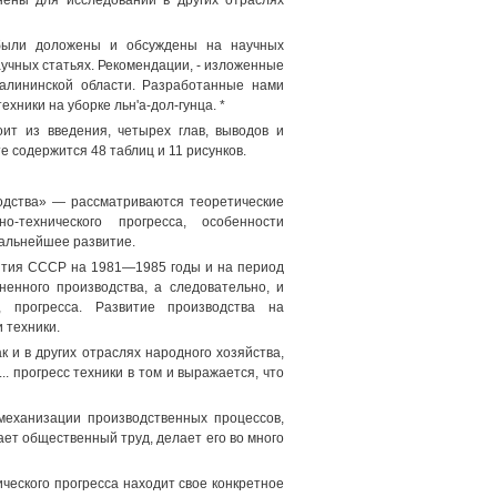
нены для исследований в других отраслях
 были доложены и обсуждены на научных
аучных статьях. Рекомендации, - изложенные
алининской области. Разработанные нами
хники на уборке льн'а-дол-гунца. *
ит из введения, четырех глав, выводов и
 содержится 48 таблиц и 11 рисунков.
одства» — рассматриваются теоретические
технического прогресса, особенности
альнейшее развитие.
вития СССР на 1981—1985 годы и на период
енного производства, а следовательно, и
о, прогресса. Развитие производства на
 техники.
к и в других отраслях народного хозяйства,
. прогресс техники в том и выражается, что
механизации производственных процессов,
ает общественный труд, делает его во много
ческого прогресса находит свое конкретное