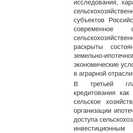
исследования, ха
сельскохозяйств
субъектов Россий
современное с
сельскохозяйствен
раскрыты состоя
земельно-ипотеч
экономические усл
в аграрной отрасли
В третьей глав
кредитования как
сельское хозяйст
организации ипоте
доступа сельскохо
инвестиционным