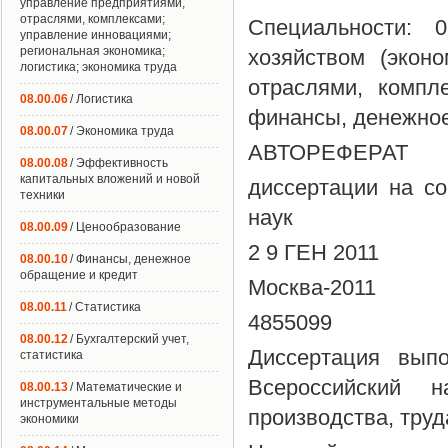
управление предприятиями,
отраслями, комплексами;
Специальности: 
управление инновациями;
региональная экономика;
хозяйством (экон
логистика; экономика труда
отраслями, компл
08.00.06
/ Логистика
финансы, денежное
08.00.07
/ Экономика труда
АВТОРЕФЕРАТ
08.00.08
/ Эффективность
капитальных вложений и новой
диссертации на со
техники
наук
08.00.09
/ Ценообразование
2 9 ГЕН 2011
08.00.10
/ Финансы, денежное
обращение и кредит
Москва-2011
08.00.11
/ Статистика
4855099
08.00.12
/ Бухгалтерский учет,
Диссертация вып
статистика
Всероссийский на
08.00.13
/ Математические и
инструментальные методы
производства, тру
экономики