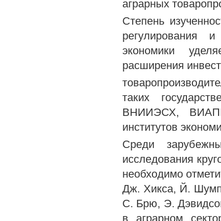
аграрных товаропр
Степень изученно
регулирования и
экономики уделя
расширения инвест
товаропроизводит
таких государст
ВНИИЭСХ, ВИАПИ
институтов экономи
Среди зарубежн
исследования круг
необходимо отметит
Дж. Хикса, Й. Шумп
С. Брю, Э. Дэвидс
в аграрном секто