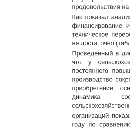
продовольствия на 
Как показал анали
финансирование и
техническое пере
не достаточно (табл
Проведенный в дис
что у сельскохо
постоянного повы
производство сок
приобретение ос
динамика сос
сельскохозяйствен
организаций показ
году по сравнени