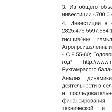
3. Из общего объ
инвестиции «700,0 4
4. Инвестиции в 
2825,475 5597,584 
гисшив^ии/ гл
Агропрсишзленныи к
- С.8.55-60; Годо
год* http://www.
Бухгамрасого бала
Анализ динамики
деятельности в сел
и последователь
финансирования
технической и т