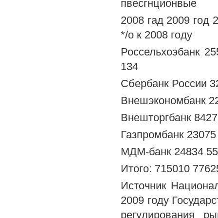
пвесгнционвые
2008 гад 2009 год 
*/о к 2008 году
Россельхоэбанк 25
134
Сбербанк России 32
Внешэкономбанк 220
Внешторгбанк 84272
Газпромбанк 23075 
МДМ-банк 24834 557
Итого: 715010 7762
Источник Национал
2009 году Государс
регулирования ры