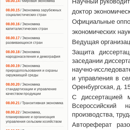
Научный руководит
08.00.14
/ Мировая экономика
доктор экономичес
08.00.15
/ Экономика зарубежных
социалистических стран
Официальные оппон
08.00.16
/ Экономика
капиталистических стран
экономических нау
08.00.17
/ Экономика
Ведущая организац
развивающихся стран
Защита диссертац
08.00.18
/ Экономика
народонаселения и демография
заседании диссерта
08.00.19
/ Экономика
научно-исследоват
природопользования и охраны
окружающей среды
и управления в сел
08.00.20
/ Экономика
Оренбургская, д. 15
стандартизации и управление
качеством продукции
С диссертацией 
08.00.21
/ Транзитивная экономика
Всероссийский на
08.00.22
/ Экономика,
производства, труд
планирование и организация
управления сельским хозяйством
Автореферат разо