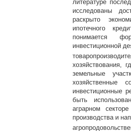
литературе послед
исследованы дос
раскрыто эконом
ипотечного кред
понимается фо
инвестиционной де
товаропроизво
хозяйствования, г
земельные участ
хозяйственные 
инвестиционные р
быть использова
аграрном секторе
производства и на
агропродовольств