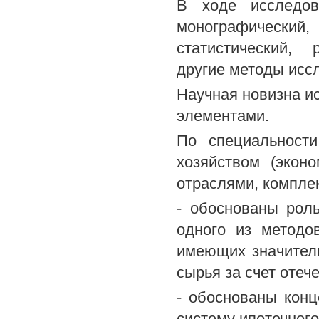
В ходе исследов
монографически
статистический, 
другие методы исс
Научная новизна 
элементами.
По специальности
хозяйством (экон
отраслями, комплек
- обоснованы роль
одного из методо
имеющих значител
сырья за счет оте
- обоснованы кон
систему ипотечног