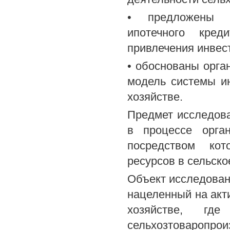
• предложены на
ипотечного кред
привлечения инвест
• обоснованы орга
модель системы ин
хозяйстве.
Предмет исследов
в процессе орган
посредством кот
ресурсов в сельско
Объект исследовани
нацеленный на акт
хозяйстве, гд
сельхозтоваропр