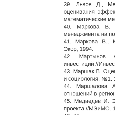
39. Львов Д., М
оценивания эффек
математические мет
40. Маркова В. 
менеджмента на пор
41. Маркова В., 
Экор, 1994.
42. Мартынов А
инвестиций //Инвес
43. Маршак В. Оце
и социология. №1, 
44. Маршалова А
отношений в регион
45. Медведев И. 
проекта //МЭиМО. 1