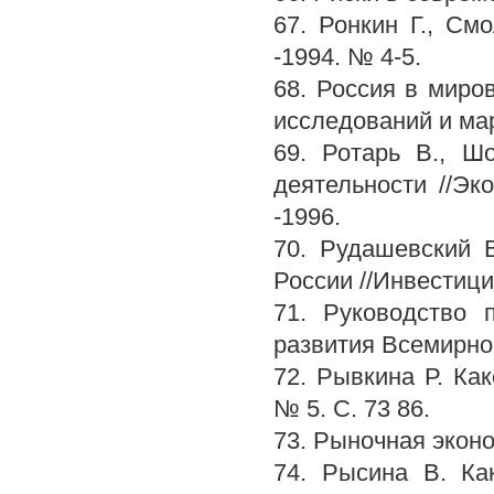
67. Ронкин Г., См
-1994. № 4-5.
68. Россия в миро
исследований и мар
69. Ротарь В., Ш
деятельности //Эк
-1996.
70. Рудашевский 
России //Инвестици
71. Руководство 
развития Всемирног
72. Рывкина Р. Ка
№ 5. С. 73 86.
73. Рыночная эконо
74. Рысина В. Ка