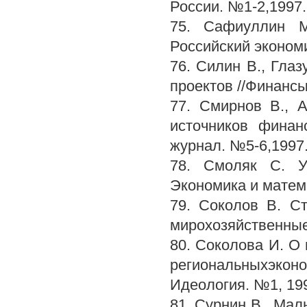
России. №1-2,1997.
75. Сафиуллин М
Российский эконом
76. Силин В., Гла
проектов //Финансы
77. Смирнов В., 
источников финан
журнал. №5-6,1997
78. Смоляк С. У
Экономика и матема
79. Соколов В. С
мирохозяйственные
80. Соколова И. О
региональныхэконо
Идеология. №1, 19
81. Сурнин В., Мал