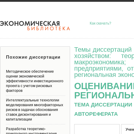
Как скачать?
Темы диссертаций 
хозяйством: тео
Похожие диссертации
макроэкономик
предприятиями, о
Методическое обеспечение
региональная эконо
оценки экономической
эффективности инвестиционного
ОЦЕНИВАНИ
проекта с учетом рисковых
факторов
РЕГИОНАЛЬ
Интеллектуальные технологии
ТЕМА ДИССЕРТАЦИИ 
моделирования многофакторных
рисков в задачах обоснования
АВТОРЕФЕРАТА
ставок дисконтирования и
капитализации
Разработка теоретико-
Учен
прикладного инструментария