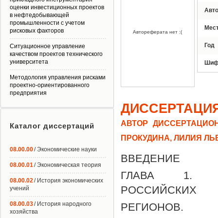
оценки инвестиционных проектов
Авт
в нефтедобывающей
промышленности с учетом
Мес
рисковых факторов
Автореферата нет :(
Год
Ситуационное управление
качеством проектов технического
университета
Шиф
Методология управления рисками
проектно-ориентированного
предприятия
ДИССЕРТАЦИ
АВТОР ДИССЕРТАЦИОН
Каталог диссертаций
ПРОКУДИНА, ЛИЛИЯ Л
08.00.00
/ Экономические науки
ВВЕДЕНИЕ
08.00.01
/ Экономическая теория
ГЛАВА 1. ИН
08.00.02
/ История экономических
РОССИЙСКИХ
учений
08.00.03
/ История народного
РЕГИОНОВ.
хозяйства