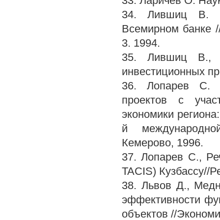
33. Ларичев О. Нау
34. Лившиц В. П
Всемирном банке /
3. 1994.
35. Лившиц В., 
инвестиционных про
36. Лопарев С. 
проектов с учас
экономики региона:
й международной
Кемерово, 1996.
37. Лопарев С., Р
TACIS) Кузбассу//Р
38. Львов Д., Мед
эффективности фу
объектов //Экономи