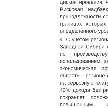
дисконтирования 
Рисковая надбав
принадлежности со
границах которы
определенного уро
4. С учетом регио
Западной Сибири 
по производств
использованием з
экономическая э
области - регион
на серьезную плату
40% дохода без ри
сохраняет полож
повышенным ин