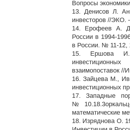
Вопросы экономики.
13. Денисов Л. А
инвесторов //ЭКО. 
14. Ерофеев А. Д
России в 1994-1996
в России. № 11-12, 
15. Ершова И.
инвестиционны
взаимопоставок //И
16. Зайцева М., И
инвестиционных про
17. Западные по
№10.18.3оркаль
математические ме
18. Изряднова О. 1
Инвестиции в Росси