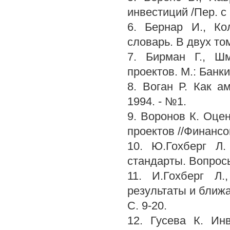
инвестиций /Пер. с 
6. Бернар И., К
словарь. В двух то
7. Бирман Г., Ш
проектов. М.: Банки
8. Воган Р. Как а
1994. - №1.
9. Воронов К. Оце
проектов //Финансов
10. Ю.Гохберг Л.
стандарты. Вопросы
11. И.Гохберг Л.
результаты и ближа
С. 9-20.
12. Гусева К. Ин