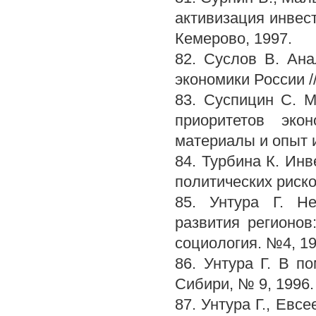
активизация инвест
Кемерово, 1997.
82. Суслов В. Ан
экономики России /
83. Суспицин С. 
приоритетов эко
материалы и опыт и
84. Турбина К. Ин
политических рисков
85. Унтура Г. Не
развития регионов
социология. №4, 19
86. Унтура Г. В п
Сибири, № 9, 1996.
87. Унтура Г., Евс