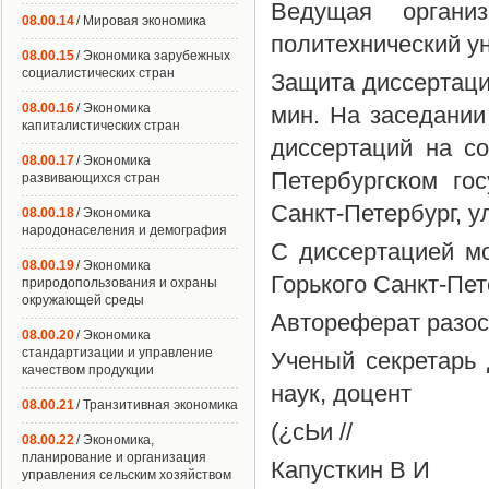
Ведущая организ
08.00.14
/ Мировая экономика
политехнический у
08.00.15
/ Экономика зарубежных
социалистических стран
Защита диссертаци
08.00.16
/ Экономика
мин. На заседании
капиталистических стран
диссертаций на со
08.00.17
/ Экономика
Петербургском гос
развивающихся стран
Санкт-Петербург, ул
08.00.18
/ Экономика
народонаселения и демография
С диссертацией м
08.00.19
/ Экономика
Горького Санкт-Пет
природопользования и охраны
окружающей среды
Автореферат разосл
08.00.20
/ Экономика
стандартизации и управление
Ученый секретарь 
качеством продукции
наук, доцент
08.00.21
/ Транзитивная экономика
(¿сЬи //
08.00.22
/ Экономика,
планирование и организация
Капусткин В И
управления сельским хозяйством