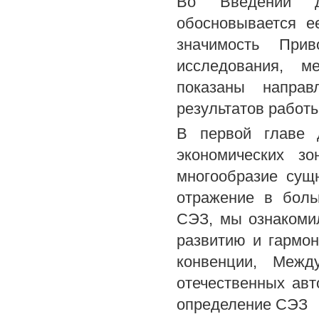
Во Введении да
обосновывается е
значимость При
исследования, м
показаны направ
результатов работ
В первой главе 
экономических з
многообразие сущ
отражение в боль
СЭЗ, мы ознакоми
развитию и гармо
конвенции, Межд
отечественных авт
определение СЭЗ