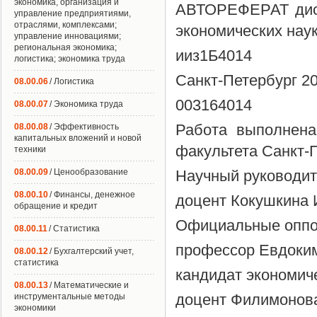
экономика, организация и
АВТОРЕФЕРАТ дисс
управление предприятиями,
отраслями, комплексами;
экономических нау
управление инновациями;
региональная экономика;
ииз1Б4014
логистика; экономика труда
Санкт-Петербург 2
08.00.06
/ Логистика
003164014
08.00.07
/ Экономика труда
Работа выполнена
08.00.08
/ Эффективность
капитальных вложений и новой
факультета Санкт-П
техники
08.00.09
/ Ценообразование
Научный руководит
08.00.10
/ Финансы, денежное
доцент Кокушкина
обращение и кредит
Официальные оппон
08.00.11
/ Статистика
профессор Евдоки
08.00.12
/ Бухгалтерский учет,
статистика
кандидат экономиче
08.00.13
/ Математические и
доцент Филимонов
инструментальные методы
экономики