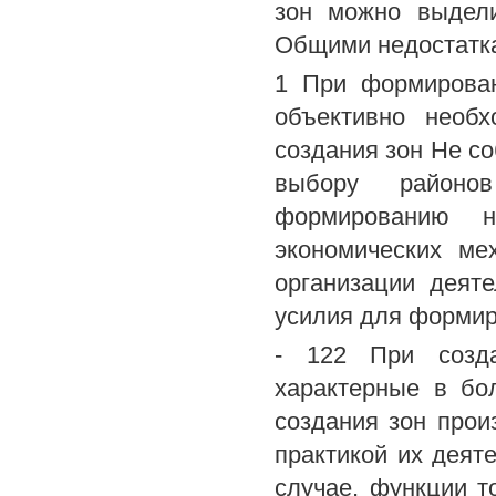
зон можно выдели
Общими недостатк
1 При формирован
объективно необ
создания зон Не с
выбору районо
формированию н
экономических ме
организации деят
усилия для формир
- 122 При созда
характерные в бо
создания зон про
практикой их деят
случае, функции т