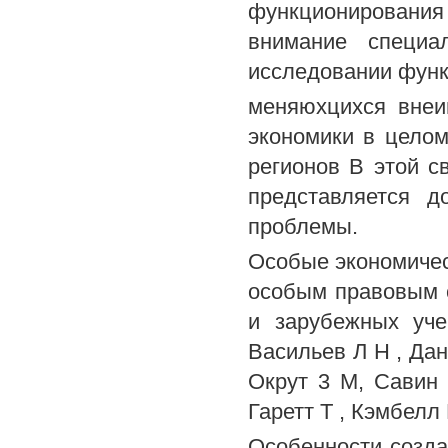
функционировани
внимание специа
исследовании функ
меняюхцихся внеи
экономики в целом
регионов В этой с
представляется д
проблемы.
Особые экономическ
особым правовым с
и зарубежных уче
Васильев Л Н , Дан
Окрут 3 М, Савин
Гаретт Т , Кэмбелл 
Особенности созда