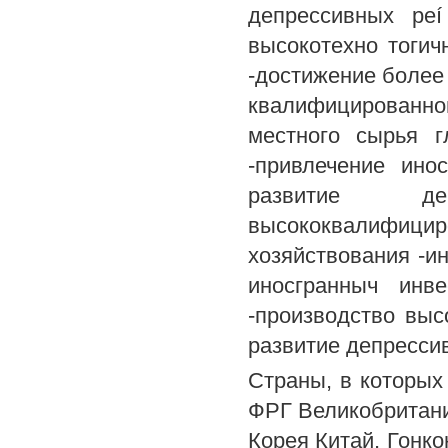
депрессивных peí
высокотехно тогич
-достижение более
квалифицированн
местного сырья г
-привлечение ино
развитие деп
высококвалифицир
хозяйствования -и
иносгранныч инв
-производство выс
развитие депресси
Страны, в которы
ФРГ Великобритан
Корея Китай, Гонк