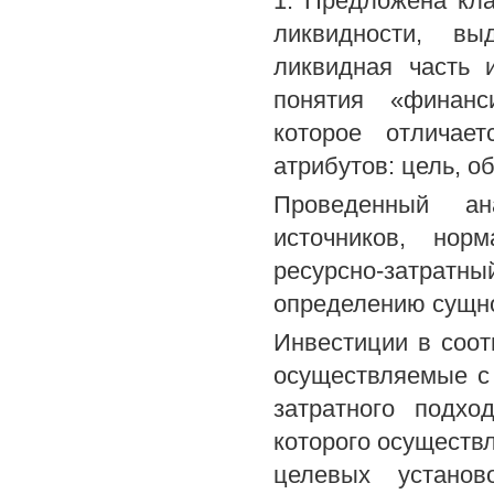
1. Предложена кл
ликвидности, в
ликвидная часть 
понятия «финанс
которое отличае
атрибутов: цель, о
Проведенный ан
источников, нор
ресурсно-затратн
определению сущно
Инвестиции в соот
осуществляемые с 
затратного подхо
которого осуществл
целевых установ