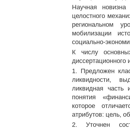
Научная новизна 
целостного механи
региональном ур
мобилизации ист
социально-экономич
К числу основны
диссертационного 
1. Предложен кла
ликвидности, в
ликвидная часть 
понятия «финанс
которое отличае
атрибутов: цель, о
2. Уточнен сост