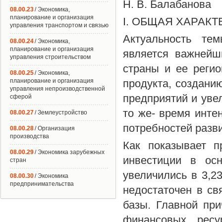
Н. В. Балабанова
08.00.23
/ Экономика,
планирование и организация
I. ОБЩАЯ ХАРАК
управления транспортом и связью
Актуальность тем
08.00.24
/ Экономика,
планирование и организация
является важнейш
управления строительством
страны и ее регио
08.00.25
/ Экономика,
планирование и организация
продукта, создани
управления непроизводственной
предприятий и уве
сферой
то же- время инте
08.00.27
/ Землеустройство
потребностей разв
08.00.28
/ Организация
производства
Как показывает п
08.00.29
/ Экономика зарубежных
инвестиции в ос
стран
увеличились в 3,2
08.00.30
/ Экономика
предпринимательства
недостаточен в св
базы. Главной при
финансовых ресу