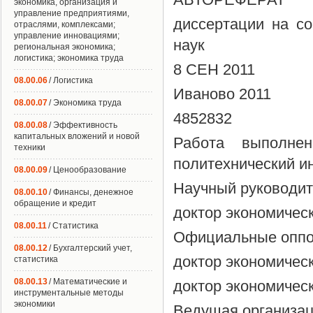
экономика, организация и
управление предприятиями,
диссертации на со
отраслями, комплексами;
управление инновациями;
наук
региональная экономика;
логистика; экономика труда
8 СЕН 2011
08.00.06
/ Логистика
Иваново 2011
08.00.07
/ Экономика труда
4852832
08.00.08
/ Эффективность
капитальных вложений и новой
Работа выполне
техники
политехнический и
08.00.09
/ Ценообразование
Научный руководит
08.00.10
/ Финансы, денежное
обращение и кредит
доктор экономичес
08.00.11
/ Статистика
Официальные оппо
08.00.12
/ Бухгалтерский учет,
доктор экономичес
статистика
08.00.13
/ Математические и
доктор экономичес
инструментальные методы
экономики
Ведущая организац