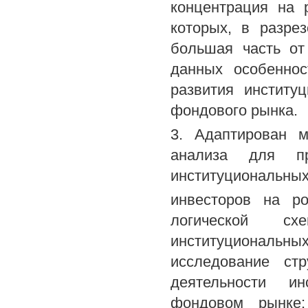
концентрация на 
которых, в разре
большая часть от
данных особеннос
развития институ
фондового рынка.
3. Адаптирован м
анализа для пр
институциональны
инвесторов на р
логической сх
институциональ
исследование ст
деятельности ин
фондовом рынке;