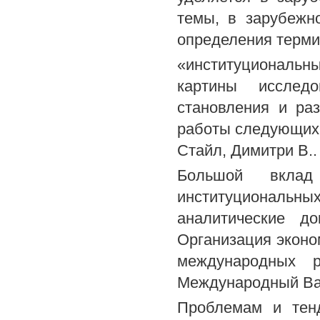
темы, в зарубежн
определения терм
«институциональны
картины исслед
становления и ра
работы следующих з
Стайл, Димитри В..
Большой вклад
институциональн
аналитические д
Организация эконо
международных р
Международный Ва
Проблемам и тенд