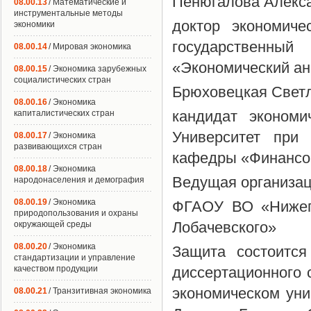
Пенюгалова Алекса
08.00.13
/ Математические и
инструментальные методы
доктор экономич
экономики
государственн
08.00.14
/ Мировая экономика
«Экономический ан
08.00.15
/ Экономика зарубежных
социалистических стран
Брюховецкая Свет
08.00.16
/ Экономика
кандидат эконом
капиталистических стран
Университет при 
08.00.17
/ Экономика
развивающихся стран
кафедры «Финансо
08.00.18
/ Экономика
Ведущая организац
народонаселения и демография
08.00.19
/ Экономика
ФГАОУ ВО «Нижего
природопользования и охраны
Лобачевского»
окружающей среды
08.00.20
/ Экономика
Защита состоится
стандартизации и управление
качеством продукции
диссертационного 
экономическом унив
08.00.21
/ Транзитивная экономика