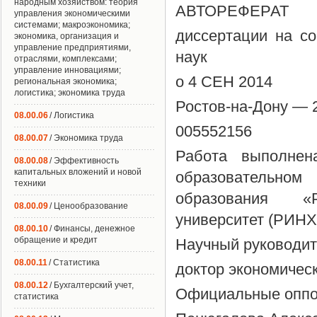
народным хозяйством: теория
АВТОРЕФЕРАТ
управления экономическими
системами; макроэкономика;
диссертации на со
экономика, организация и
управление предприятиями,
наук
отраслями, комплексами;
управление инновациями;
о 4 СЕН 2014
региональная экономика;
логистика; экономика труда
Ростов-на-Дону — 
08.00.06
/ Логистика
005552156
08.00.07
/ Экономика труда
Работа выполнен
08.00.08
/ Эффективность
капитальных вложений и новой
образовательно
техники
образования «Р
08.00.09
/ Ценообразование
университет (РИНХ
08.00.10
/ Финансы, денежное
обращение и кредит
Научный руководит
08.00.11
/ Статистика
доктор экономичес
08.00.12
/ Бухгалтерский учет,
Официальные оппо
статистика