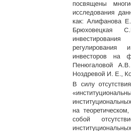
посвящены многи
исследования дан
как: Алифанова Е.
Брюховецкая C
инвестирования 
регулирования и
инвесторов на 
Пенюгаловой A.B.
Ноздревой И. Е., Ко
В силу отсутстви
«институционал
институциональных
на теоретическом,
собой отсутст
институциональн