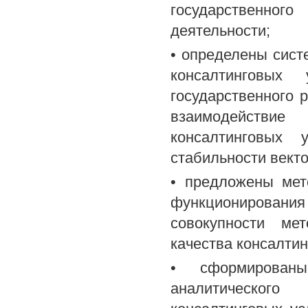
государственног
деятельности;
• определены сис
консалтинговых 
государственного 
взаимодействие
консалтинговых 
стабильности векто
• предложены мет
функционирования
совокупности ме
качества консалтин
• сформированы
аналитическог