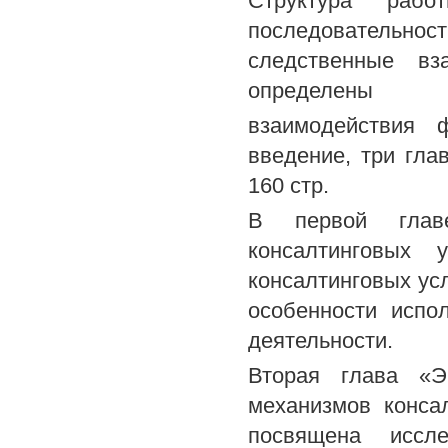
Структура рабо
последовательнос
следственные вз
определены
взаимодействия 
введение, три гла
160 стр.
В первой глав
консалтинговых
консалтинговых ус
особенности испо
деятельности.
Вторая глава «Э
механизмов конса
посвящена иссл