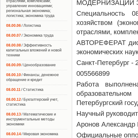
отраслями, комплексами;
МОДЕРНИЗАЦИИ 
управление инновациями;
региональная экономика;
Специальность 0
логистика; экономика труда
хозяйством (экон
08.00.06
/ Логистика
отраслями, компле
08.00.07
/ Экономика труда
АВТОРЕФЕРАТ дисс
08.00.08
/ Эффективность
капитальных вложений и новой
экономических нау
техники
Санкт-Петербург - 
08.00.09
/ Ценообразование
005566899
08.00.10
/ Финансы, денежное
обращение и кредит
Работа выполнен
08.00.11
/ Статистика
образовательно
08.00.12
/ Бухгалтерский учет,
Петербургский гос
статистика
Научный руководите
08.00.13
/ Математические и
инструментальные методы
Аронов Александр
экономики
Официальные оппо
08.00.14
/ Мировая экономика