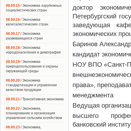
08.00.15
/ Экономика зарубежных
доктор экономи
социалистических стран
Петербургский гос
08.00.16
/ Экономика
заведующая кафе
капиталистических стран
экономических про
08.00.17
/ Экономика
развивающихся стран
Баринов Александ
08.00.18
/ Экономика
народонаселения и демография
кандидат экономич
08.00.19
/ Экономика
НОУ ВПО «Санкт-Пе
природопользования и охраны
окружающей среды
внешнеэкономическ
08.00.20
/ Экономика
права», преподава
стандартизации и управление
качеством продукции
менеджмента
08.00.21
/ Транзитивная экономика
Ведущая организац
08.00.22
/ Экономика,
планирование и организация
высшего профес
управления сельским хозяйством
банковский институ
08.00.23
/ Экономика,