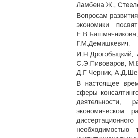
Ламбена Ж., Стеел
Вопросам развития
экономики посвя
Е.В.Башмачнико
Г.М.Демишкевич,
И.Н.Дрогобыцкий, А
С.Э.Пивоваров, М.В
Д.Г Черник, А.Д.Ше
В настоящее врем
сферы консалтинго
деятельности, р
экономическом р
диссертационно
необходимостью т