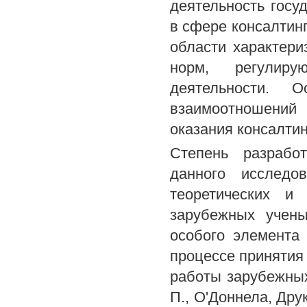
деятельность госу
в сфере консалтин
области характери
норм, регулиру
деятельности. 
взаимоотношений 
оказания консалтин
Степень разрабо
данного исследо
теоретических и 
зарубежных учены
особого элемента
процессе приняти
работы зарубежных
П., О'Доннела, Друк