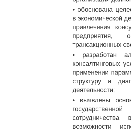
• обоснована целе
в экономической д
привлечения конс
предприятия, 
трансакционных св
• разработан ал
консалтинговых ус
применении парам
структуру и диа
деятельности;
• выявлены основ
государственно
сотрудничества 
возможности ис