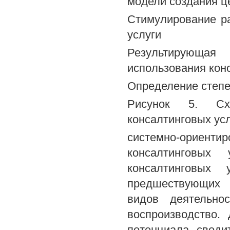
модели создания ц
Стимулирование ра
услуги
Результирующая
использования кон
Определение степе
Рисунок 5. Сх
консалтинговых усл
системно-ориен
консалтинговы
консалтинговых 
предшествующих 
видов деятельно
воспроизводство.
потенциала своди