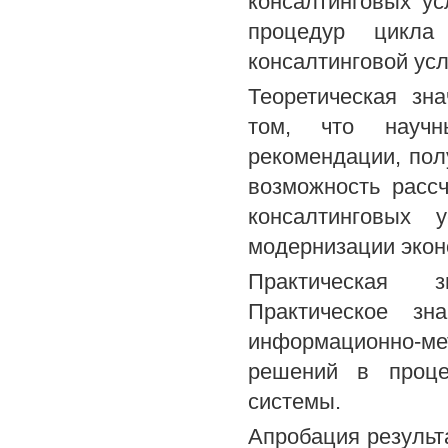
консалтинговых ус
процедур цикла
консалтинговой усл
Теоретическая зн
том, что научн
рекомендации, пол
возможность расс
консалтинговых 
модернизации экон
Практическая з
Практическое зн
информационно-м
решений в проце
системы.
Апробация результ