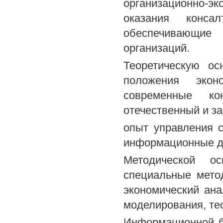
организационно-э
оказания конс
обеспечивающие 
организаций.
Теоретическую ос
положения экон
современные ко
отечественный и з
опыт управления с
информационные д
Методической о
специальные мето
экономический ана
моделирования, те
Информационной б