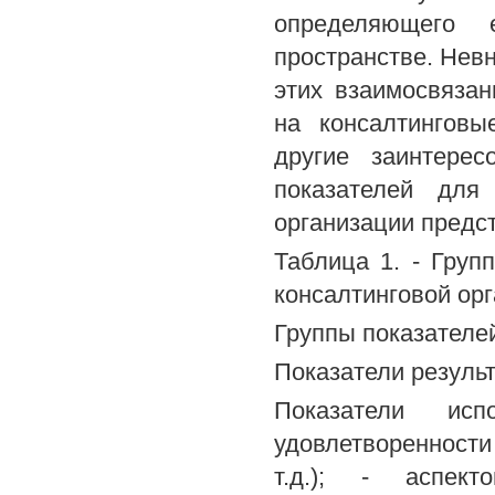
определяющего е
пространстве. Нев
этих взаимосвяза
на консалтинговы
другие заинтерес
показателей для 
организации предст
Таблица 1. - Груп
консалтинговой ор
Группы показателе
Показатели резуль
Показатели ис
удовлетворенности
т.д.); - аспект