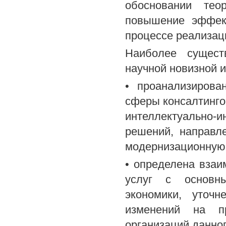
обосновании теор
повышение эффект
процессе реализац
Наиболее сущест
научной новизной 
• проанализирова
сферы консалтингов
интеллектуально-и
решений, направл
модернизационную 
• определена взаи
услуг с основны
экономики, уточн
изменений на пр
организаций данно