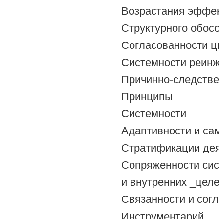
Возрастания эффек
Структурного обос
Согласованности ц
Системности реин
Причинно-следстве
Принципы
Системности
Адаптивности и са
Стратификации де
Сопряженности си
и внутренних _цел
Связанности и сог
Инструментарий