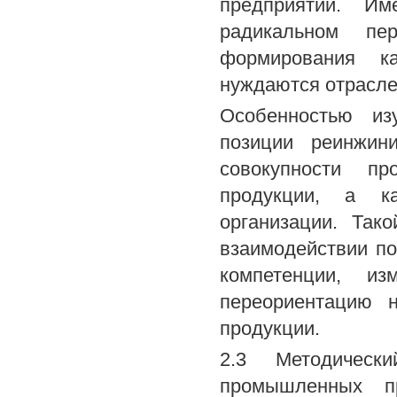
предприятий. И
радикальном пер
формирования ка
нуждаются отрасле
Особенностью из
позиции реинжин
совокупности про
продукции, а к
организации. Так
взаимодействии п
компетенции, из
переориентацию 
продукции.
2.3 Методическ
промышленных пр