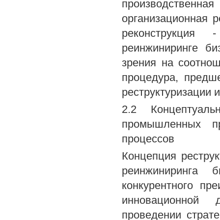
производственна
организационная ре
реконструкция -
реинжиниринге би
зрения на соотнош
процедура, предш
реструктуризации и
2.2 Концептуаль
промышленных пр
процессов
Концепция рестру
реинжиниринга б
конкурентного пр
инновационной 
проведении страте