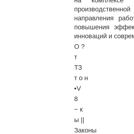
на комплексе в
производственн
направления рабо
повышения эффек
инноваций и совре
О ?
т
ТЗ
т о н
•V
8
~ к
ы ||
Законы