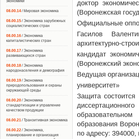
экономики
доктор экономиче
(Воронежская госу
08.00.14
/ Мировая экономика
08.00.15
/ Экономика зарубежных
Официальные оппон
социалистических стран
Гасилов Валенти
08.00.16
/ Экономика
капиталистических стран
архитектурно-стро
08.00.17
/ Экономика
кандидат экономи
развивающихся стран
(Воронежский экон
08.00.18
/ Экономика
народонаселения и демография
Ведущая организа
08.00.19
/ Экономика
университет»
природопользования и охраны
окружающей среды
Защита состоится 
08.00.20
/ Экономика
диссертационног
стандартизации и управление
качеством продукции
образовательно
08.00.21
/ Транзитивная экономика
образования Ворон
08.00.22
/ Экономика,
по адресу: 394000,
планирование и организация