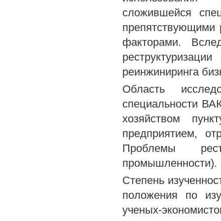
сложившейся спец
препятствующими 
факторами. Всле
реструктуриза
реинжиниринга биз
Область исследо
специальности ВАК
хозяйством пунк
предприятием, от
Проблемы рест
промышленности).
Степень изученнос
положения по из
ученых-экономисто