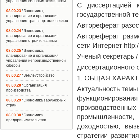
управления сельским хозяйством
С диссертацией 
08.00.23
/ Экономика,
государственной т
планирование и организация
управления транспортом и связью
Автореферат разос
08.00.24
/ Экономика,
Автореферат раз
планирование и организация
управления строительством
сети Интернет http:
08.00.25
/ Экономика,
Ученый секретарь /
планирование и организация
управления непроизводственной
сферой
диссертационного с
08.00.27
/ Землеустройство
1. ОБЩАЯ ХАРАК
08.00.28
/ Организация
Актуальность тем
производства
функционировани
08.00.29
/ Экономика зарубежных
стран
производствен
08.00.30
/ Экономика
промышленности,
предпринимательства
доходностью, выз
стратегии развити