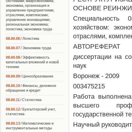
системами; макроэкономика;
экономика, организация и
ОСНОВЕ РЕИНЖИ
управление предприятиями,
отраслями, комплексами;
Специальность 
управление инновациями;
региональная экономика;
хозяйством: экон
логистика; экономика труда
отраслями, компле
08.00.06
/ Логистика
АВТОРЕФЕРАТ
08.00.07
/ Экономика труда
диссертации на со
08.00.08
/ Эффективность
капитальных вложений и новой
наук
техники
Воронеж - 2009
08.00.09
/ Ценообразование
003475215
08.00.10
/ Финансы, денежное
обращение и кредит
Работа выполнена
08.00.11
/ Статистика
высшего профе
08.00.12
/ Бухгалтерский учет,
государственной т
статистика
Научный руководит
08.00.13
/ Математические и
инструментальные методы