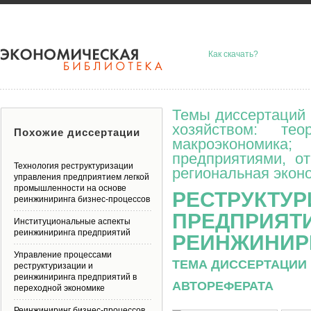
Как скачать?
Темы диссертаций 
хозяйством: тео
Похожие диссертации
макроэкономик
предприятиями, о
Технология реструктуризации
региональная эконо
управления предприятием легкой
промышленности на основе
РЕСТРУКТУ
реинжиниринга бизнес-процессов
ПРЕДПРИЯТ
Институциональные аспекты
реинжиниринга предприятий
РЕИНЖИНИР
Управление процессами
ТЕМА ДИССЕРТАЦИИ 
реструктуризации и
реинжиниринга предприятий в
АВТОРЕФЕРАТА
переходной экономике
Реинжиниринг бизнес-процессов