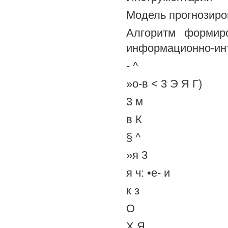
Модель прогнозиро
Алгоритм формир
информационно-ин
- ^
»о-в < 3 Э Я Г)
3 м
в К
§ ^
»я 3
я ч: •е- и
к з
О
X Я