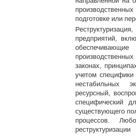
направленной на о
производственны
подготовке или пер
Реструктуризация
предприятий, вкл
обеспечивающ
производственных
законах, принципа
учетом специфики
нестабильных э
ресурсный, воспр
специфический дл
существующего по
процессов. Лю
реструктуризац