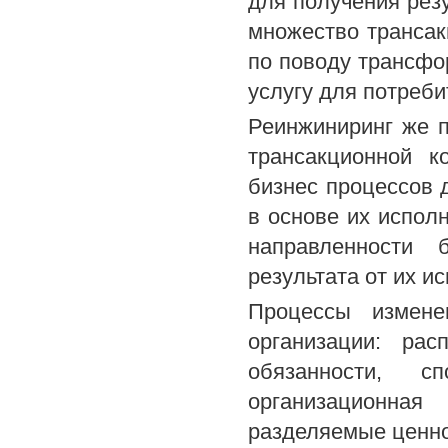
для получения резу
множество трансак
по поводу трансфо
услугу для потреби
Реинжиниринг же п
трансакционной к
бизнес процессов 
в основе их испол
направленности 
результата от их и
Процессы измене
организации: рас
обязанности, 
организационна
разделяемые ценно