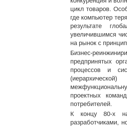
конкуренция и вол
цикл товаров. Осо
где компьютер тер
результате глоб
увеличившимся чис
на рынок с принци
Бизнес-реинжинирин
предпринятых орг
процессов и сис
(иерархической
межфункциональн
проектных коман
потребителей.
К концу 80-х н
разработчиками, 