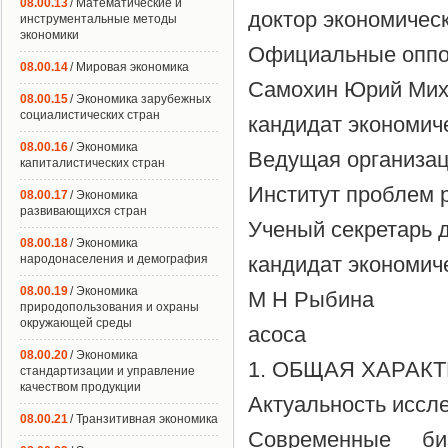
08.00.13
/ Математические и
доктор экономичес
инструментальные методы
экономики
Официальные оппон
08.00.14
/ Мировая экономика
Самохин Юрий Мих
08.00.15
/ Экономика зарубежных
социалистических стран
кандидат экономич
08.00.16
/ Экономика
Ведущая организац
капиталистических стран
Институт проблем 
08.00.17
/ Экономика
развивающихся стран
Ученый секретарь 
08.00.18
/ Экономика
народонаселения и демография
кандидат экономиче
08.00.19
/ Экономика
М Н Рыбина
природопользования и охраны
окружающей среды
acoca
08.00.20
/ Экономика
1. ОБЩАЯ ХАРАК
стандартизации и управление
качеством продукции
Актуальность иссл
08.00.21
/ Транзитивная экономика
Современные би