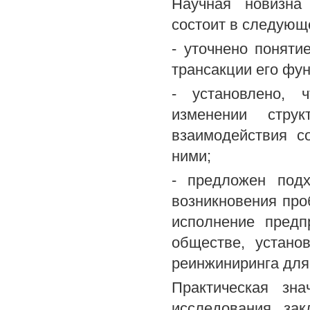
Научная новизна
состоит в следующ
- уточнено поняти
трансакции его фу
- установлено, 
изменении стру
взаимодействия с
ними;
- предложен под
возникновения про
исполнение предп
обществе, устано
реинжиниринга для
Практическая зна
исследования зак