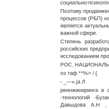
социально-психоло
Поэтому продвижен
процессов (РБП) н
является актуальн
важной сфере.
Степень разработ
российских предпр
исследованием пр
РОС. НАЦИОНАЛЬНА
оэ таф **%> / (
- _—«.ja Л
реинжиниринга в 
-технологий -Буз
Давыдова А.H , 