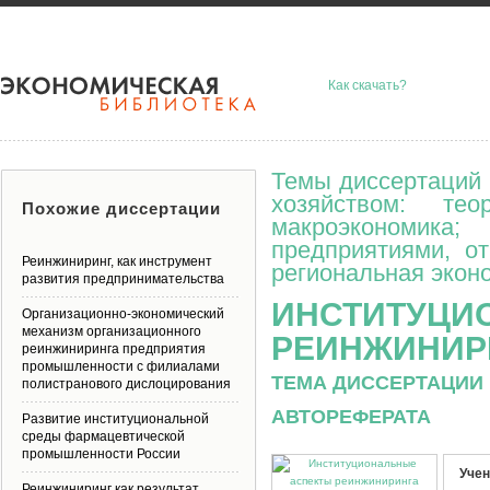
Как скачать?
Темы диссертаций 
хозяйством: тео
Похожие диссертации
макроэкономик
предприятиями, о
Реинжиниринг, как инструмент
региональная эконо
развития предпринимательства
ИНСТИТУЦИ
Организационно-экономический
механизм организационного
РЕИНЖИНИР
реинжиниринга предприятия
промышленности с филиалами
ТЕМА ДИССЕРТАЦИИ 
полистранового дислоцирования
АВТОРЕФЕРАТА
Развитие институциональной
среды фармацевтической
промышленности России
Учен
Реинжиниринг как результат