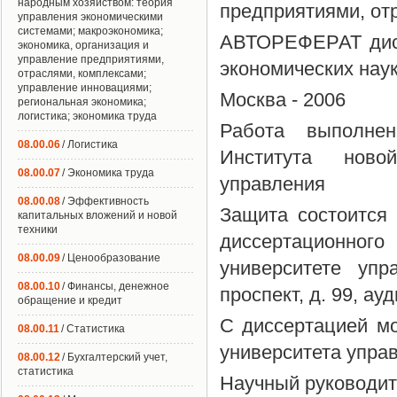
народным хозяйством: теория
предприятиями, от
управления экономическими
системами; макроэкономика;
АВТОРЕФЕРАТ дисс
экономика, организация и
управление предприятиями,
экономических нау
отраслями, комплексами;
управление инновациями;
Москва - 2006
региональная экономика;
логистика; экономика труда
Работа выполнен
08.00.06
/ Логистика
Института новой
08.00.07
/ Экономика труда
управления
08.00.08
/ Эффективность
Защита состоится
капитальных вложений и новой
техники
диссертационно
08.00.09
/ Ценообразование
университете упр
08.00.10
/ Финансы, денежное
проспект, д. 99, ау
обращение и кредит
С диссертацией мо
08.00.11
/ Статистика
университета упра
08.00.12
/ Бухгалтерский учет,
статистика
Научный руководит