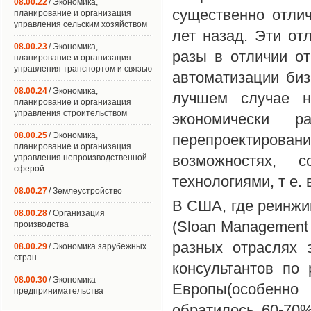
08.00.22
/ Экономика,
существенно отлич
планирование и организация
управления сельским хозяйством
лет назад. Эти от
08.00.23
/ Экономика,
разы в отличии от
планирование и организация
управления транспортом и связью
автоматизации биз
08.00.24
/ Экономика,
лучшем случае н
планирование и организация
управления строительством
экономически 
08.00.25
/ Экономика,
перепроектирова
планирование и организация
возможностях, 
управления непроизводственной
сферой
технологиями, т е.
08.00.27
/ Землеустройство
В США, где реинжи
08.00.28
/ Организация
(Sloan Management 
производства
разных отраслях 
08.00.29
/ Экономика зарубежных
стран
консультантов по
08.00.30
/ Экономика
Европы(особенно
предпринимательства
обратилось 60-70