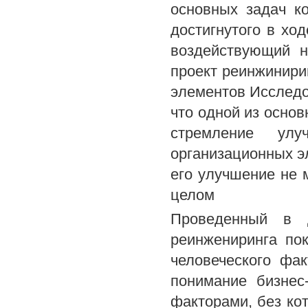
основных задач ко
достигнутого в хо
воздействующий 
проект реинжинири
элементов Исследо
что одной из основ
стремление улу
организационных эл
его улучшение не 
целом
Проведенный в д
реинжениринга по
человеческого фа
понимание бизнес
факторами, без ко