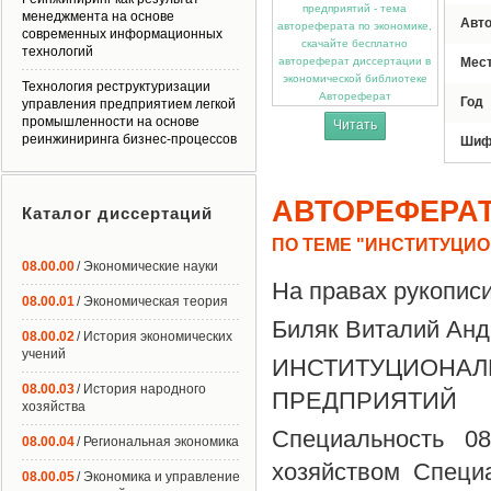
менеджмента на основе
Авт
современных информационных
технологий
Мес
Технология реструктуризации
Автореферат
Год
управления предприятием легкой
промышленности на основе
Читать
реинжиниринга бизнес-процессов
Шиф
АВТОРЕФЕРА
Каталог диссертаций
ПО ТЕМЕ "ИНСТИТУЦИ
08.00.00
/ Экономические науки
На правах рукопис
08.00.01
/ Экономическая теория
Биляк Виталий Анд
08.00.02
/ История экономических
учений
ИНСТИТУЦИО
08.00.03
/ История народного
ПРЕДПРИЯТИЙ
хозяйства
Специальность 0
08.00.04
/ Региональная экономика
хозяйством Специ
08.00.05
/ Экономика и управление