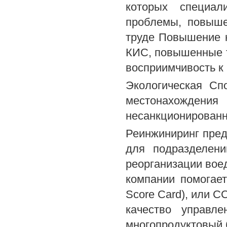
которых специал
проблемы, повыше
труде Повышение н
КИС, повышенные т
восприимчивость к
Экологическая Сп
местонахожде
несанкционированн
Реинжиниринг пред
для подразделени
реорганизации вое
компании помогает
Score Card), или С
качество управл
многопродуктовый 