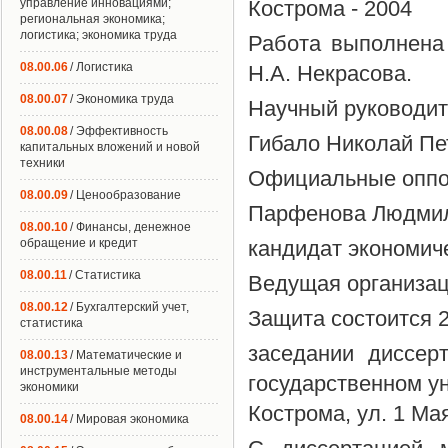
управление инновациями;
Кострома - 2004
региональная экономика;
логистика; экономика труда
Работа выполнена
08.00.06
/ Логистика
Н.А. Некрасова.
08.00.07
/ Экономика труда
Научный руководит
08.00.08
/ Эффективность
Гибало Николай Пе
капитальных вложений и новой
техники
Официальные оппон
08.00.09
/ Ценообразование
Парфенова Людмил
08.00.10
/ Финансы, денежное
обращение и кредит
кандидат экономич
08.00.11
/ Статистика
Ведущая организац
08.00.12
/ Бухгалтерский учет,
Защита состоится 20
статистика
заседании диссер
08.00.13
/ Математические и
инструментальные методы
государственном ун
экономики
Кострома, ул. 1 Мая,
08.00.14
/ Мировая экономика