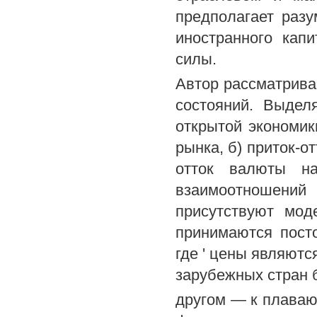
предполагает раз
иностранного капи
силы.
Автор рассматрива
состояний. Выдел
открытой экономики
рынка, б) приток-о
отток валюты на
взаимоотношений 
присутствуют мод
принимаются пост
где ' цены являютс
зарубежных стран б
другом — к плаваю