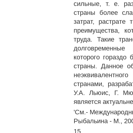
сильные, т. е. р
страны более сла
затрат, растрате
преимущества, ко
труда. Такие тра
долговременные 
которого гораздо
страны. Данное о
неэквивалентног
странами, разраб
У.А. Льюис, Г. Мю
является актуальн
'См.- Международн
Рыбальина - М., 200
15