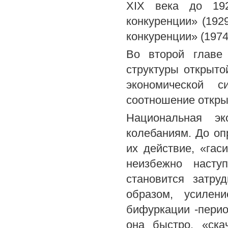
XIX века до 192
конкуренции» (1929-
конкуренции» (1974-1
Во второй главе 
структуры открыт
экономической с
соотношение открыт
Национальная эк
колебаниям. До оп
их действие, «гас
неизбежно насту
становится затру
образом, усилен
бифуркации -перио
она быстро, «ска