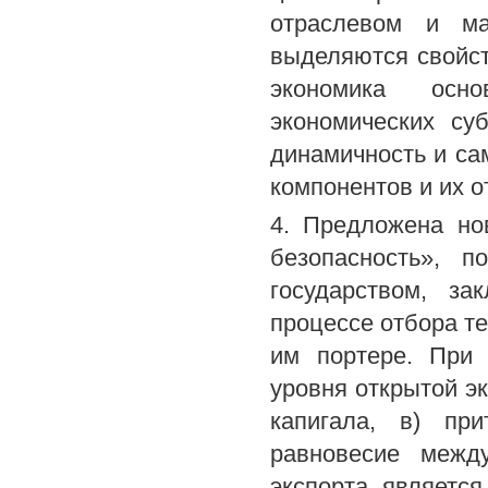
отраслевом и ма
выделяются свойст
экономика осно
экономических су
динамичность и са
компонентов и их о
4. Предложена но
безопасность», п
государством, з
процессе отбора т
им портере. При
уровня открытой эк
капигала, в) при
равновесие межд
экспорта являетс