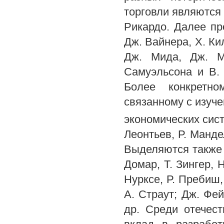
торговли являются 
Рикардо. Далее пр
Дж. Вайнера, X. Ки
Дж. Мида, Дж. М
Самуэльсона и В. 
Более конкретно
связанному с изуч
экономических сист
Леонтьев, Р. Манде
Выделяются также т
Домар, Т. Зингер, Н
Нурксе, Р. Пребиш, 
А. Страут; Дж. Фей
др. Среди отечес