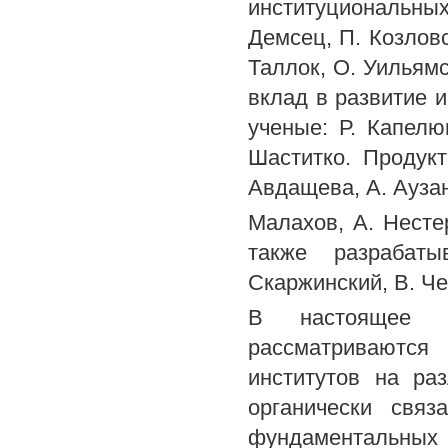
институциональных
Демсец, П. Козловск
Таллок, О. Уильямс
вклад в развитие 
ученые: Р. Капелю
Шаститко. Продук
Авдащева, А. Аузан
Малахов, А. Несте
также разрабат
Скаржинский, В. Ч
В настоящее в
рассматриваютс
институтов на ра
органически связ
фундаментальных 