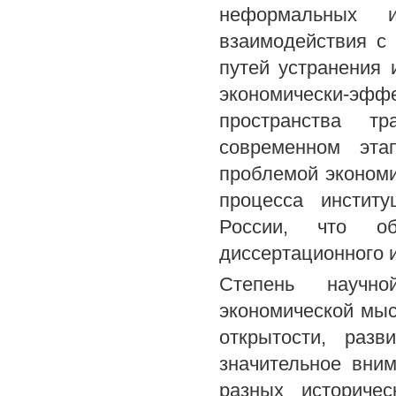
неформальных 
взаимодействия с 
путей устранения
экономически-э
пространства т
современном эта
проблемой экономи
процесса институ
России, что об
диссертационного 
Степень научн
экономической мыс
открытости, разв
значительное вни
разных историчес