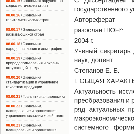
С диссертацией м
08.00.15
/ Экономика зарубежных
социалистических стран
государственного у
08.00.16
/ Экономика
Автореферат
капиталистических стран
разослан ШОН^
08.00.17
/ Экономика
развивающихся стран
2004 г.
08.00.18
/ Экономика
народонаселения и демография
Ученый секретарь 
08.00.19
/ Экономика
наук, доцент
природопользования и охраны
окружающей среды
Степанов Е. Б.
08.00.20
/ Экономика
I. ОБЩАЯ ХАРАК
стандартизации и управление
качеством продукции
Актуальность исс
08.00.21
/ Транзитивная экономика
преобразования и 
08.00.22
/ Экономика,
ряд актуальных п
планирование и организация
управления сельским хозяйством
макроэкономичес
08.00.23
/ Экономика,
системного форми
планирование и организация