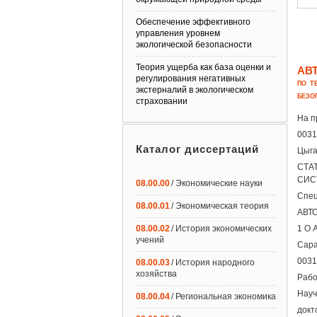
Обеспечение эффективного
управления уровнем
экологической безопасности
Теория ущерба как база оценки и
АВ
регулирования негативных
ПО Т
экстерналий в экологическом
БЕЗО
страховании
На п
0031
Каталог диссертаций
Цыга
СТА
СИС
08.00.00
/ Экономические науки
Спец
08.00.01
/ Экономическая теория
АВТО
08.00.02
/ История экономических
1 О 
учений
Сара
0031
08.00.03
/ История народного
хозяйства
Рабо
Науч
08.00.04
/ Региональная экономика
докт