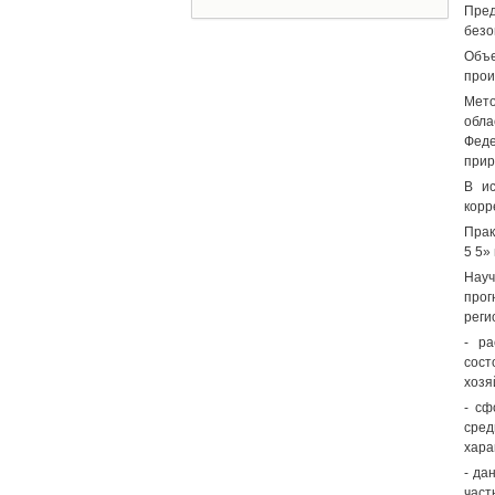
Пред
безо
Объ
прои
Мето
обла
Феде
прир
В ис
корр
Прак
5 5»
Науч
прог
реги
- ра
сост
хозя
- сф
сред
хара
- да
част