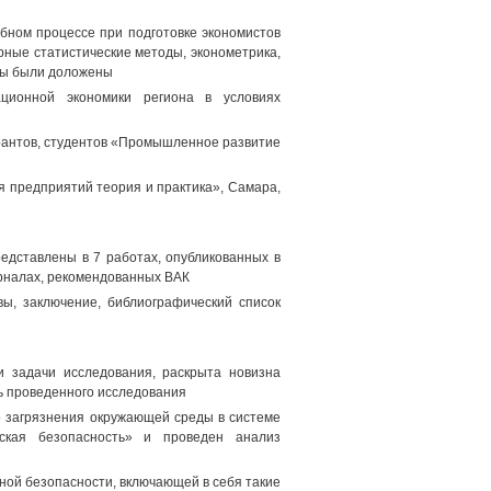
бном процессе при подготовке экономистов
рные статистические методы, эконометрика,
ты были доложены
ационной экономики региона в условиях
рантов, студентов «Промышленное развитие
 предприятий теория и практика», Самара,
едставлены в 7 работах, опубликованных в
журналах, рекомендованных ВАК
вы, заключение, библиографический список
и задачи исследования, раскрыта новизна
ь проведенного исследования
го загрязнения окружающей среды в системе
еская безопасность» и проведен анализ
ной безопасности, включающей в себя такие