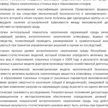
сферу, сбросу загрязненных сточных вод и образованию отходов,
оизведена многомерная классификация регионов Приволжского федера
язнения (и как следствие экологической безопасности) и экономического
льтате которой в обоих случаях были получены две однородные группы со с
вердило наличие установленной зависимости между экономической де
ействия на природную среду,
лучен интегральный показатель загрязнения окружающей среды регио
тывающий уровень антропогенного загрязнения атмосферы, водных о
зводства, позволяющий проводить ранжирование и сравнительный анал
ываться при принятии управленческих решений и оценке их последствий,
строен прогноз уровня антропогенного загрязнения среды Республик
омико-статистических моделей, который позволил определить величину в
ных вод и образования токсичных отходов к 2009 году в результате воз
ченных в данные модели факторов производственно-хозяйственной деятельн
лучена комплексная эконометрическая модель экологической безопас
симости величины выбросов загрязняющих веществ в атмосферу, отношения 
 и образования токсичных отходов от различных параметров экономической
мики уровня смертности населения (общей и младенческой), ожидаемой п
дствие изменения нагрузки на окружающую среду (в расчете на одного жител
тическая значимость исследования. Разработанные положения диссертаци
ормационном и методологическом обеспечении определения уровней 
нозировании показателей антропогенного загрязнения среды под дейс
ченные результаты статистического анализа могут быть учтены при принят