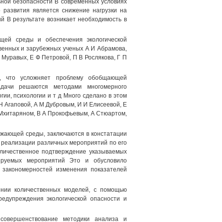
ьной безопасности В современных условиях
 развития является снижение нагрузки на
 В результате возникает необходимость в
ющей среды и обеспечения экологической
венных и зарубежных ученых А И Абрамова,
 Муравых, Е Ф Петровой, П В Рослякова, Г П
, что усложняет проблему обобщающей
задачи решаются методами многомерного
ии, психологии и т д Много сделано в этом
 Агаповой, А М Дубровым, И И Елисеевой, Е
 Мхитаряном, В А Прокофьевым, А Стюартом,
ужающей среды, заключаются в констатации
 реализации различных мероприятий по его
личественное подтверждение указываемых
нируемых мероприятий Это и обусловило
 закономерностей изменения показателей
ении количественных моделей, с помощью
редупреждения экологической опасности и
совершенствование методики анализа и