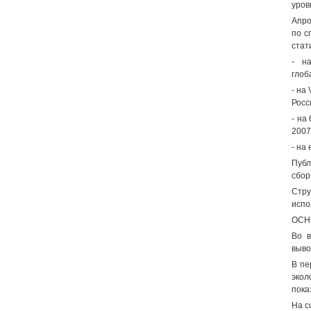
уров
Апро
по с
стат
- н
глоб
- на
Росс
- на
2007 
- на
Публ
сбор
Стру
испо
ОСН
Во в
выво
В пе
экол
пока
На с