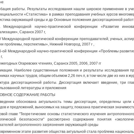
не
бация работы. Результаты исследования нашли широкое применение в уче
пециальности «Статистика» в рамках преподавания учебных курсов многоме
истика окружающей среды и др Основные положения диссертационной рабо
а Международной научно-практической конференции «Развитие иннов
ализации», Саранск 2007 г,
 V Международной практической конференции преподавателей, ученых, аспи
ии проблемы, перспективы», Нижний Новгород, 2007 г ,
 6-ой Международной научно-практической конференции «Проблемы развития
г,
 ежегодных Огаревских чтениях, Саранск 2005, 2006, 2007 гг
икации. Наиболее существенные положения и результаты исследования пр
никах научных трудов, общим объемом 2,26 печ л, в том числе две из них в 
ктура диссертационной работы. Диссертация включает введение, три гла
льзованной литературы и приложения
ОВНОЕ СОДЕРЖАНИЕ РАБОТЫ
ведении обоснована актуальность темы диссертации, определены цели 
дов и предложений, выносимых на защиту, показана практическая значимост
рвой главе "Теоретические основы статистического изучения антропогенно
огической безопасности" рассмотрено содержание понятия «экологич
зателей антропогенного загрязнения окружающей среды
овременном этапе развития общества актуальной стала проблема националь