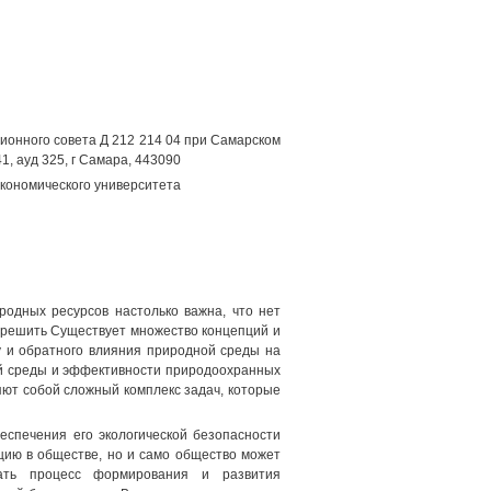
ционного совета Д 212 214 04 при Самарском
1, ауд 325, г Самара, 443090
экономического университета
одных ресурсов настолько важна, что нет
е решить Существует множество концепций и
у и обратного влияния природной среды на
ей среды и эффективности природоохранных
ют собой сложный комплекс задач, которые
еспечения его экологической безопасности
цию в обществе, но и само общество может
ивать процесс формирования и развития