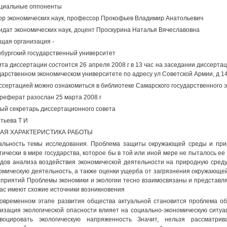
циальные оппоненты
ор экономических наук, профессор Прокофьев Владимир Анатольевич
идат экономических наук, доцент Проскурина Наталья Вячеславовна
щая организация -
бургский государственный университет
та диссертации состоится 26 апреля 2008 г в 13 час на заседании диссерта
дарственном экономическом университете по адресу ул Советской Армии, д 14
ссертацией можно ознакомиться в библиотеке Самарского государственного 
реферат разослан 25 марта 2008 г
ый секретарь диссертационного совета
тьева Т И
АЯ ХАРАКТЕРИСТИКА РАБОТЫ
альность темы исследования. Проблема защиты окружающей среды и прир
тически в мире государства, которое бы в той или иной мере не пыталось е
дов анализа воздействия экономической деятельности на природную сред
омическую деятельность, а также оценки ущерба от загрязнения окружающ
приятий Проблемы экономики и экологии тесно взаимосвязаны и представля
ас имеют схожие источники возникновения
овременном этапе развития общества актуальной становится проблема об
изация экологической опасности влияет на социально-экономическую ситуа
овоцировать экологическую напряженность Значит, нельзя рассматр