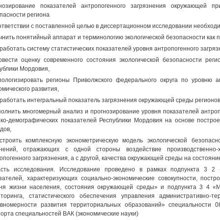
нозирование показателей антропогенного загрязнения окружающей пр
пасности региона
ответствии с поставленной целью в диссертационном исследовании необхо
очнить понятийный аппарат и терминологию экологической безопасности как 
зработать систему статистических показателей уровня антропогенного загря
овести оценку современного состояния экологической безопасности реги
ублики Мордовия,
пологизировать регионы Приволжского федерального округа по уровню а
омического развития,
зработать интегральный показатель загрязнения окружающей среды регионов
полнить многомерный анализ и прогнозирование уровня показателей антро
ко-демографических показателей Республики Мордовия на основе постро
дов,
строить комплексную эконометрическую модель экологической безопас
внений, отражающих с одной стороны воздействие производственно-
опогенного загрязнения, а с другой, качества окружающей среды на состояни
сть исследования. Исследование проведено в рамках подпункта 3 2 
зателей, характеризующих социально-экономические совокупности, постр
ня жизни населения, состояния окружающей среды» и подпункта 3 4 «М
торинга, статистического обеспечения управления административно-т
вномерности развития территориальных образований» специальности 08
орта специальностей ВАК (экономические науки)