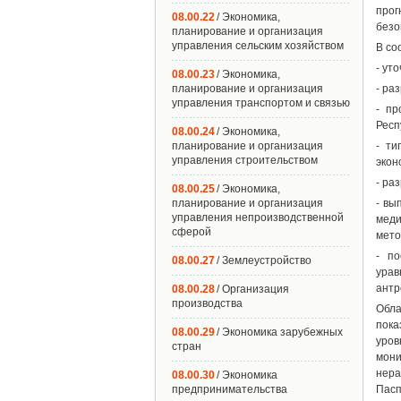
прог
08.00.22
/ Экономика,
безо
планирование и организация
управления сельским хозяйством
В со
- ут
08.00.23
/ Экономика,
планирование и организация
- ра
управления транспортом и связью
- пр
Респ
08.00.24
/ Экономика,
планирование и организация
- ти
управления строительством
экон
- ра
08.00.25
/ Экономика,
планирование и организация
- вы
управления непроизводственной
меди
сферой
мето
- по
08.00.27
/ Землеустройство
ура
антр
08.00.28
/ Организация
производства
Обла
пока
08.00.29
/ Экономика зарубежных
уров
стран
мони
нера
08.00.30
/ Экономика
предпринимательства
Пасп