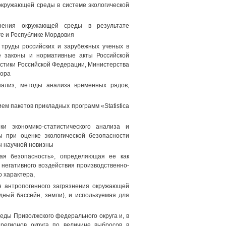
окружающей среды в системе экологической
нения окружающей среды в результате
е и Республике Мордовия
 труды российских и зарубежных ученых в
же законы и нормативные акты Российской
стики Российской Федерации, Министерства
зора
нализ, методы анализа временных рядов,
м пакетов прикладных программ «Statistica
и экономико-статистического анализа и
ы при оценке экологической безопасности
ы научной новизны
кая безопасность», определяющая ее как
негативного воздействия производственно-
о характера,
я антропогенного загрязнения окружающей
ный бассейн, земли), и используемая для
еды Приволжского федерального округа и, в
регионов округа по величине выбросов в