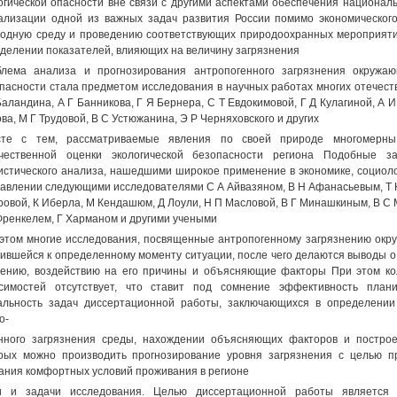
огической опасности вне связи с другими аспектами обеспечения национал
ализации одной из важных задач развития России помимо экономического
одную среду и проведению соответствующих природоохранных мероприятий
делении показателей, влияющих на величину загрязнения
лема анализа и прогнозирования антропогенного загрязнения окружа
пасности стала предметом исследования в научных работах многих отечест
Баландина, А Г Банникова, Г Я Бернера, С Т Евдокимовой, Г Д Кулагиной, А И
ва, М Г Трудовой, В С Устюжанина, Э Р Черняховского и других
сте с тем, рассматриваемые явления по своей природе многомерны
ичественной оценки экологической безопасности региона Подобные 
истического анализа, нашедшими широкое применение в экономике, социолог
авлении следующими исследователями С А Айвазяном, В Н Афанасьевым, Т Н
ровой, К Иберла, М Кендашюм, Д Лоули, Н П Масловой, В Г Минашкиным, В С
Френкелем, Г Харманом и другими учеными
этом многие исследования, посвященные антропогенному загрязнению окр
ившейся к определенному моменту ситуации, после чего делаются выводы о
ению, воздействию на его причины и объясняющие факторы При этом ко
исимостей отсутствует, что ставит под сомнение эффективность пла
альность задач диссертационной работы, заключающихся в определении
о-
нного загрязнения среды, нахождении объясняющих факторов и постро
рых можно производить прогнозирование уровня загрязнения с целью п
ания комфортных условий проживания в регионе
и и задачи исследования. Целью диссертационной работы является 