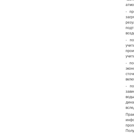
атмо
- пр
загр
резу
подт
возд
- по
учи
прои
учит
- по
экон
сточ
вклю
- по
зави
воды
дина
всле
Прак
инф
прог
Полу