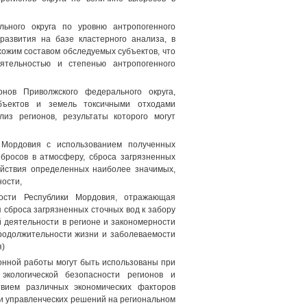
льного округа по уровню антропогенного
 развития на базе кластерного анализа, в
хожим составом обследуемых субъектов, что
ятельностью и степенью антропогенного
нов Приволжского федерального округа,
бъектов и земель токсичными отходами
из регионов, результаты которого могут
и Мордовия с использованием полученных
ыбросов в атмосферу, сброса загрязненных
действия определенных наиболее значимых,
ости,
ности Республики Мордовия, отражающая
сброса загрязненных сточных вод к забору
 деятельности в регионе и закономерности
родолжительности жизни и заболеваемости
я)
онной работы могут быть использованы при
экологической безопасности регионов и
твием различных экономических факторов
ии управленческих решений на региональном