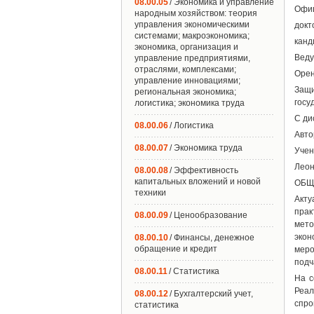
08.00.05
/ Экономика и управление
Офи
народным хозяйством: теория
управления экономическими
докт
системами; макроэкономика;
канд
экономика, организация и
Веду
управление предприятиями,
отраслями, комплексами;
Орен
управление инновациями;
Защи
региональная экономика;
госу
логистика; экономика труда
С ди
08.00.06
/ Логистика
Авто
08.00.07
/ Экономика труда
Учен
Леон
08.00.08
/ Эффективность
капитальных вложений и новой
ОБЩ
техники
Акту
прак
08.00.09
/ Ценообразование
мето
экон
08.00.10
/ Финансы, денежное
обращение и кредит
меро
подч
08.00.11
/ Статистика
На с
Реал
08.00.12
/ Бухгалтерский учет,
спр
статистика