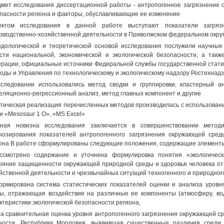
мет исследования диссертационной работы - антропогенное загрязнение 
пасности региона и факторы, обуславливающие ее изменение
ектом исследования в данной работе выступают показатели загряз
зводственно-хозяйственной деятельности в Приволжском федеральном округ
дологической и теоретической основой исследования послужили научные
сти национальной, экономической и экологической безопасности, а так
рации, официальные источники Федеральной службы государственной стати
оды и Управления по технологическому и экологическому надзору Ростехнад
следовании использовались метод сводки и группировки, кластерный а
еляционно-регрессионный анализ, метод главных компонент и другие
тическая реализация перечисленных методов производилась с использование
 и «Mesosaur 1 О», «MS Excel»
ная новизна исследования заключается в совершенствовании методик
нозирования показателей антропогенного загрязнения окружающей сред
она В работе сформулированы следующие положения, содержащие элемент
ссмотрено содержание и уточнена формулировка понятия «экологичес
ояние защищенности окружающей природной среды и здоровья человека от 
йственной деятельности и чрезвычайных ситуаций техногенного и природног
ормирована система статистических показателей оценки и анализа уровн
ы, отражающая воздействие на различные ее компоненты (атмосферу, вод
ктеристики экологической безопасности региона,
на сравнительная оценка уровня антропогенного загрязнения окружающей ср
ности, Республики Мордовия, выявившая существенные различия среди 