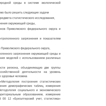
иродной среды в системе экологической
димо было решить следующие задачи
предмета статистического исследования,
знения окружающей среды,
онов Приволжского федерального округа и
нтропогенного загрязнения и показателям
 Приволжского федерального округа,
погенного загрязнения окружающей среды и
ения моделей с использованием различных
ности региона, объединяющую две группы
хозяйственной деятельности на уровень
е здоровья человека
«Методология построения статистических
оения демографических таблиц, измерения
етодология социального и экономического
ерриториальным образованием, измерение
 00 12 «Бухгалтерский учет, статистика»