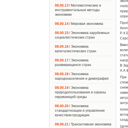
экол
08.00.13
/ Математические и
глоб
инструментальные методы
прир
экономики
опре
Проб
08.00.14
/ Мировая экономика
безо
08.00.15
/ Экономика зарубежных
Р К 
социалистических стран
Серо
Вме
08.00.16
/ Экономика
кол
капиталистических стран
стат
08.00.17
/ Экономика
напр
развивающихся стран
В За
А А 
08.00.18
/ Экономика
При 
народонаселения и демография
слож
сниж
08.00.19
/ Экономика
природопользования и охраны
зав
окружающей среды
акту
антр
08.00.20
/ Экономика
поге
стандартизации и управление
кото
качеством продукции
созд
08.00.21
/ Транзитивная экономика
Цел