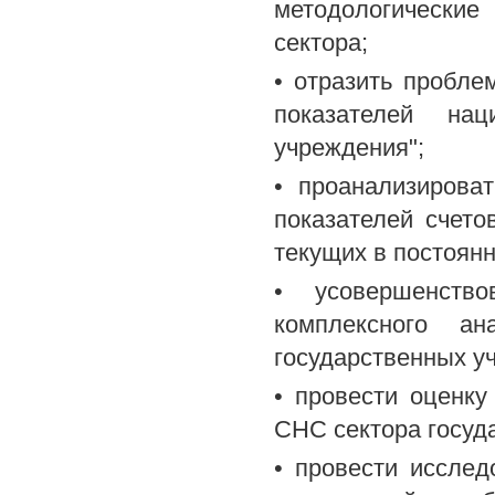
методологически
сектора;
• отразить пробле
показателей нац
учреждения";
• проанализирова
показателей счет
текущих в постоян
• усовершенств
комплексного ан
государственных у
• провести оценку
СНС сектора госуд
• провести иссле