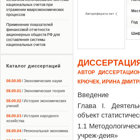
национальных счетов при
отражении макроэкономических
Мес
Автореферата нет :(
процессов
Год
Применение показателей
финансовой отчетности
Шиф
акционерных обществ РФ для
составления системы
национальных счетов
ДИССЕРТАЦИ
Каталог диссертаций
АВТОР ДИССЕРТАЦИОН
08.00.00
/ Экономические науки
КРЮЧЕК, ИРИНА ДМИТ
08.00.01
/ Экономическая теория
Введение
08.00.02
/ История экономических
Глава I. Деятель
учений
объект статистичес
08.00.03
/ История народного
хозяйства
1.1 Методологичес
08.00.04
/ Региональная экономика
учреж-деия»