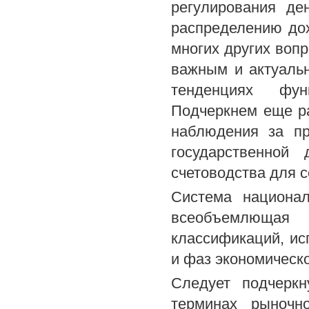
регулирования де
распределению дох
многих других воп
важным и актуальн
тенденциях функ
Подчеркнем еще р
наблюдения за п
государственной 
счетоводства для 
Система национал
всеобъемлющая
классификаций, ис
и фаз экономическо
Следует подчерк
терминах рыночн