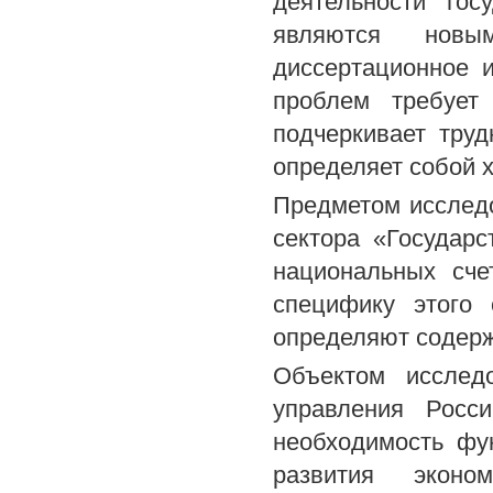
деятельности гос
являются новы
диссертационное 
проблем требует
подчеркивает тру
определяет собой 
Предметом исслед
сектора «Государ
национальных сче
специфику этого 
определяют содерж
Объектом исследо
управления Росс
необходимость фу
развития эконо