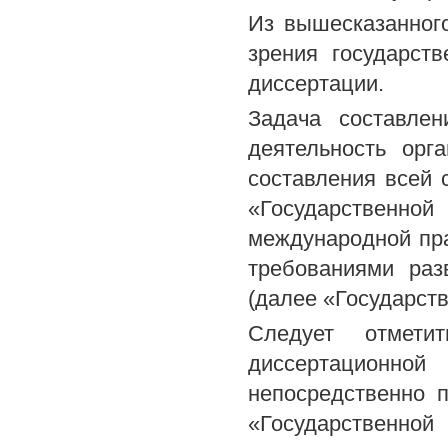
Из вышесказанного
зрения государст
диссертации.
Задача составле
деятельность орг
составления всей 
«Государственн
международной прак
требованиями раз
(далее «Государст
Следует отмети
диссертационно
непосредственно 
«Государственн