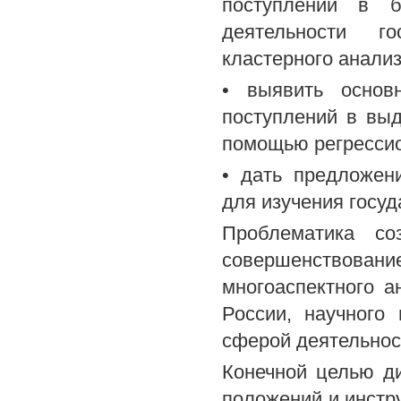
поступлений в б
деятельности г
кластерного анализ
• выявить основ
поступлений в выд
помощью регрессио
• дать предложен
для изучения госуд
Проблематика со
совершенствовани
многоаспектного а
России, научного 
сферой деятельнос
Конечной целью ди
положений и инстр