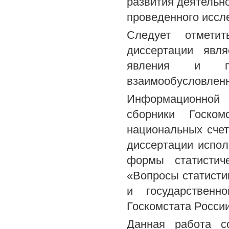
развития деятельн
проведенного иссл
Следует отмети
диссертации явл
явления и п
взаимообусловленн
Информационной 
сборники Госко
национальных счет
диссертации испо
формы статистич
«Вопросы статисти
и государственн
Госкомстата России
Данная работа с