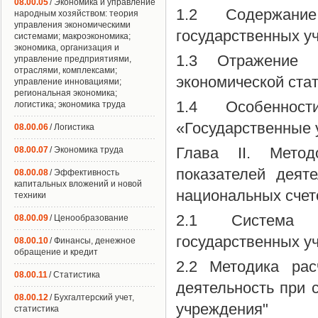
08.00.05
/ Экономика и управление
1.2 Содержани
народным хозяйством: теория
управления экономическими
государственных у
системами; макроэкономика;
экономика, организация и
1.3 Отражение д
управление предприятиями,
отраслями, комплексами;
экономической ста
управление инновациями;
региональная экономика;
1.4 Особеннос
логистика; экономика труда
«Государственные 
08.00.06
/ Логистика
Глава II. Метод
08.00.07
/ Экономика труда
показателей деят
08.00.08
/ Эффективность
капитальных вложений и новой
национальных счет
техники
2.1 Система с
08.00.09
/ Ценообразование
государственных у
08.00.10
/ Финансы, денежное
обращение и кредит
2.2 Методика рас
08.00.11
/ Статистика
деятельность при 
08.00.12
/ Бухгалтерский учет,
учреждения"
статистика