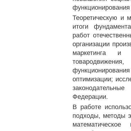
функционирования 
Теоретическую и 
итоги фундамент
работ отечествен
организации произ
маркетинга и 
товародвижения
функционировани
оптимизации; иссл
законодательны
Федерации.
В работе использ
подходы, методы э
математическое 