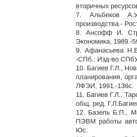
вторичных ресурсов
7. Альбеков А.У
производства.- Рос
8. Ансофф И. Стр
Экономика, 1989.-5
9. Афанасьева Н.
-СПб.: Изд-во СПбУ
10. Багиев Г.Л., Н
планирования, орга
ЛФЭИ, 1991.-136с.
11. Багиев Г.Л., Та
общ. ред. Г.Л.Багие
12. Базель Б.П., 
ПЭВМ работы автот
Юс.