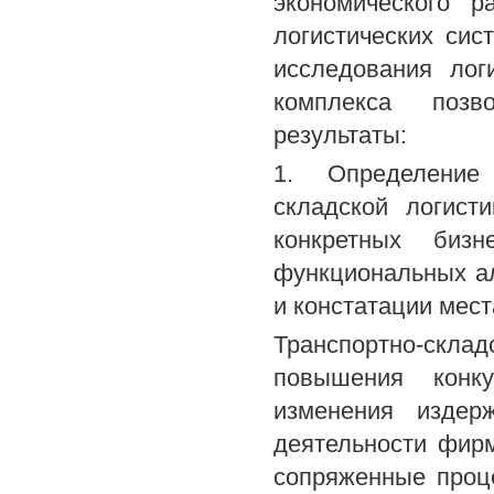
экономического р
логистических сис
исследования лог
комплекса поз
результаты:
1. Определение 
складской логист
конкретных бизн
функциональных а
и констатации мест
Транспортно-скл
повышения конку
изменения издер
деятельности фир
сопряженные проц