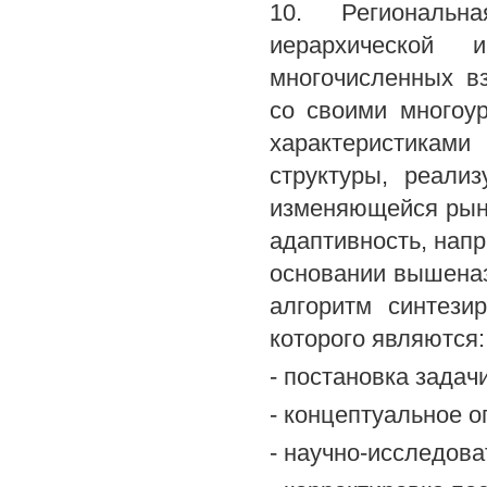
10. Региональ
иерархической 
многочисленных в
со своими многоу
характеристикам
структуры, реали
изменяющейся рыно
адаптивность, нап
основании вышеназ
алгоритм синтези
которого являются:
- постановка задачи
- концептуальное 
- научно-исследова