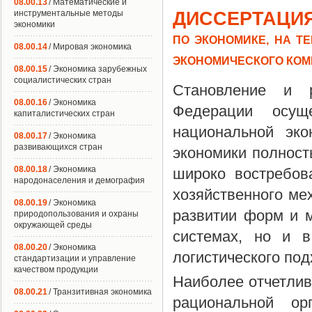
08.00.13
/ Математические и
ДИССЕРТАЦИЯ
инструментальные методы
экономики
ПО ЭКОНОМИКЕ, НА Т
08.00.14
/ Мировая экономика
ЭКОНОМИЧЕСКОГО КОМ
08.00.15
/ Экономика зарубежных
социалистических стран
Становление и 
08.00.16
/ Экономика
Федерации осуще
капиталистических стран
национальной эко
08.00.17
/ Экономика
развивающихся стран
экономики полност
08.00.18
/ Экономика
широко востребо
народонаселения и демография
хозяйственного ме
08.00.19
/ Экономика
развитии форм и м
природопользования и охраны
окружающей среды
системах, но и 
08.00.20
/ Экономика
логистического под
стандартизации и управление
качеством продукции
Наиболее отчетлив
08.00.21
/ Транзитивная экономика
рациональной ор