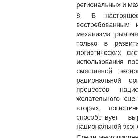
региональных и ме
8. В настояще
востребованным и
механизма рыночн
только в разви
логистических с
использования по
смешанной эконо
рациональной ор
процессов наци
желательного сце
вторых, логисти
способствует вы
национальной экон
Среди многочисле