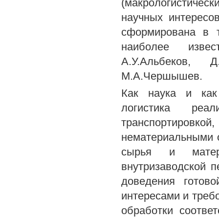
(макрологистическ
научных интересо
сформирована в т
наиболее извес
А.У.Альбеков, Д
М.А.Чершышев.
Как наука и как
логистика реа
транспортировко
нематериальными 
сырья и матери
внутризаводской п
доведения готово
интересами и требо
обработки соотве