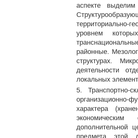
аспекте выделим 
Структурообразую
территориально-г
уровнем которы
транснациональны
районные. Мезолог
структурах. Мик
деятельности от
локальных элемент
5. Транспортно-с
организационно-ф
характера (хране
экономическим
дополнительной ц
предмета этой де