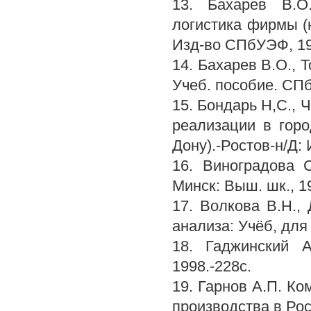
13. Бахарев В.О.
логистика фирмы (
Изд-во СПбУЭФ, 19
14. Бахарев В.О., 
Учеб. пособие. СПб
15. Бондарь Н,С., 
реализации в горо
Дону).-Ростов-н/Д:
16. Виноградова С
Минск: Выш. шк., 1
17. Волкова В.Н.,
анализа: Учёб, для
18. Гаджинский A
1998.-228с.
19. Гарнов А.П. К
производства в Рос