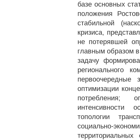
базе основных ста
положения Ростов
стабильной (наск
кризиса, представ
не потерявшей оп
главным образом в 
задачу формирова
регионального к
первоочередные з
оптимизации конце
потребления; о
интенсивности о
топологии транс
социально-эко
территориальных 