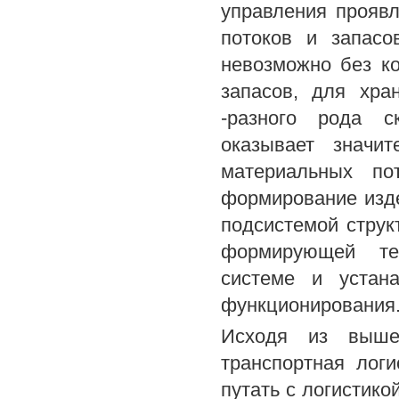
управления проявл
потоков и запасо
невозможно без к
запасов, для хра
-разного рода с
оказывает значи
материальных по
формирование изде
подсистемой струк
формирующей тех
системе и устан
функционирования
Исходя из вышеи
транспортная лог
путать с логистико