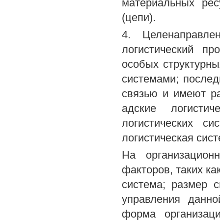
материальных рес
(цепи).
4. Целенаправле
логистический пр
особых структурны
системами; после
связью и имеют ра
адские логисти
логистических с
логистическая сис
На организацион
факторов, таких ка
система; размер 
управления данно
форма организац