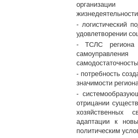
организации 
жизнедеятельности
- логистический п
удовлетворении со
- ТСЛС региона 
самоуправлен
самодостаточность
- потребность соз
значимости региона
- системообразую
отрицании сущест
хозяйственных с
адаптации к новы
политическим услов