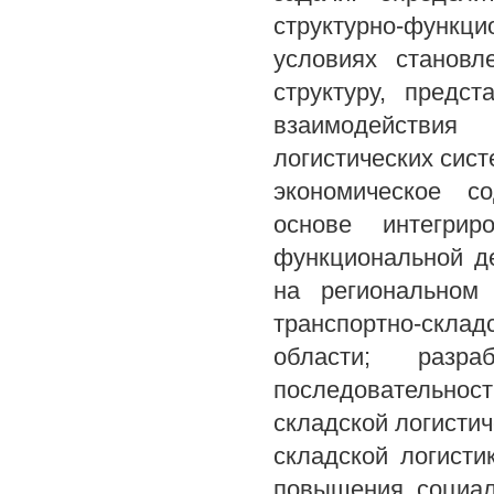
структурно-функ
условиях становл
структуру, предс
взаимодействия
логистических сист
экономическое со
основе интегрир
функциональной д
на региональном
транспортно-скла
области; разр
последовательност
складской логисти
складской логисти
повышения социал