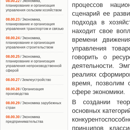
08.00.22
/ Экономика,
процессов нацио
планирование и организация
управления сельским хозяйством
сценарий ее разви
08.00.23
/ Экономика,
подхода в хозяйс
планирование и организация
управления транспортом и связью
находит свое воп
08.00.24
/ Экономика,
времени движения
планирование и организация
управления товар
управления строительством
говорить о ресур
08.00.25
/ Экономика,
планирование и организация
деятельности. Эм
управления непроизводственной
сферой
реалиях сформиров
08.00.27
/ Землеустройство
время, позволим 
08.00.28
/ Организация
сфере экономики.
производства
В создании теор
08.00.29
/ Экономика зарубежных
стран
основных категори
08.00.30
/ Экономика
конкурентоспосо
предпринимательства
принципов класси