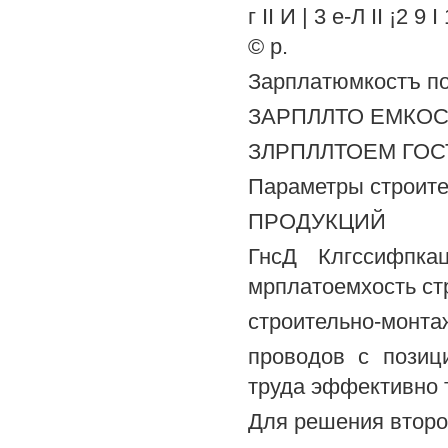
г II И | 3 е-Л II ¡2 9 
© р.
Зарплатюмкостъ по
ЗАРПЛЛТО ЕМКОС
ЗЛРПЛЛТОЕМ ГО
Параметры строит
ПРОДУКЦИЙ
ГнсД Клгссифпка
мрплатоемхость ст
строительно-монта
проводов с позиц
труда эффективно т
Для решения второ