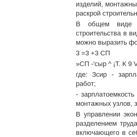
изделий, монтажны
раскрой строительн
В общем виде п
строительства в ви
можно выразить ф
3 =3 +3 СП
»СП -'сыр ^ ¡Т. К 9 V
где: Зсир - зарп
работ;
- зарплатоемкость
монтажных узлов, за
В управлении эко
разделением труда
включающего в себ