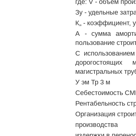
где: V - объем про
Зу - удельные затр
К„ - коэффициент,
А - сумма аморт
пользование стро
С использованием
дорогостоящих 
магистральных тру
У эм Тр 3 м
Себестоимость СМ
Рентабельность ст
Организация строи
производства
издержки в перенос