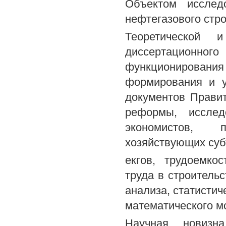
Объектом исслед
нефтегазового стро
Теоретической 
диссертационног
функционирован
формирования и у
документов Прави
реформы, исслед
экономистов, 
хозяйствующих суб
екгов, трудоемко
труда в строитель
анализа, статистич
математического м
Научная новизна