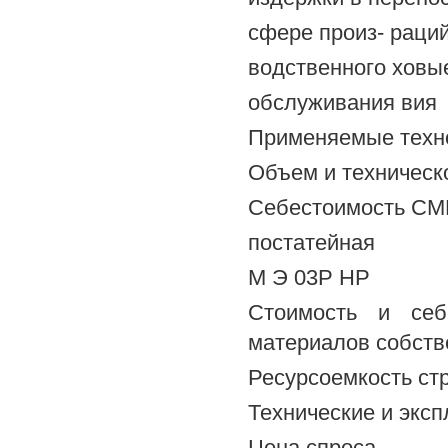
сфере произ- раций
водственного ховы
обслуживания вия
Применяемые техно
Объем и техническ
Себестоимость СМ
постатейная
М Э 03Р НР
Стоимость и себе
материалов собств
Ресурсоемкость ст
Технические и экс
Цена спроса