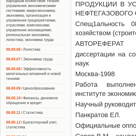
народным хозяйством: теория
ПРОДУКЦИИ В УС
управления экономическими
системами; макроэкономика;
НЕФТЕГАЗОВОГО 
экономика, организация и
управление предприятиями,
Спещ1альность 0
отраслями, комплексами;
управление инновациями;
хозяйством (строит
региональная экономика;
логистика; экономика труда
АВТОРЕФЕРАТ
08.00.06
/ Логистика
диссертации на со
08.00.07
/ Экономика труда
наук
08.00.08
/ Эффективность
Москва-1998
капитальных вложений и новой
техники
Работа выполнен
08.00.09
/ Ценообразование
институте экономик
08.00.10
/ Финансы, денежное
Научный руководите
обращение и кредит
08.00.11
/ Статистика
Панкратов ЕЛ.
08.00.12
/ Бухгалтерский учет,
Официальные оппон
статистика