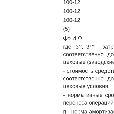
100-12
100-12
100-12
(5)
ф» И Ф,
где: 3?, 3™ - за
соответственно д
цеховые (заводские
- стоимость средс
соответственно д
цеховые условия;
- нормативные ср
переноса операций
п - норма амортиз