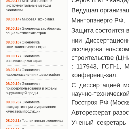
Серов В.М. - канди
08.00.13
/ Математические и
инструментальные методы
Ведущая организац
экономики
Минтопэнерго РФ.
08.00.14
/ Мировая экономика
08.00.15
/ Экономика зарубежных
Защита состоится в 
социалистических стран
нии Диссертацион
08.00.16
/ Экономика
капиталистических стран
исследовательс
08.00.17
/ Экономика
строительстве (ЦН
развивающихся стран
: 117943, ГСП-1, М
08.00.18
/ Экономика
конференц-зал.
народонаселения и демография
С диссертацией м
08.00.19
/ Экономика
природопользования и охраны
научно-техническ
окружающей среды
Госстроя РФ (Москва
08.00.20
/ Экономика
стандартизации и управление
Автореферат разосл
качеством продукции
08.00.21
/ Транзитивная экономика
Ученый секретарь 