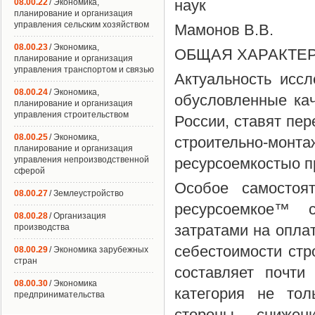
наук
08.00.22
/ Экономика,
планирование и организация
управления сельским хозяйством
Мамонов В.В.
08.00.23
/ Экономика,
ОБЩАЯ ХАРАКТЕР
планирование и организация
управления транспортом и связью
Актуальность исс
08.00.24
/ Экономика,
обусловленные ка
планирование и организация
управления строительством
России, ставят пе
08.00.25
/ Экономика,
строительно-мон
планирование и организация
управления непроизводственной
ресурсоемкостыо п
сферой
Особое самостоя
08.00.27
/ Землеустройство
ресурсоемкое™ с
08.00.28
/ Организация
затратами на оплат
производства
себестоимости стр
08.00.29
/ Экономика зарубежных
стран
составляет почти
08.00.30
/ Экономика
категория не тол
предпринимательства
стороны, сниже