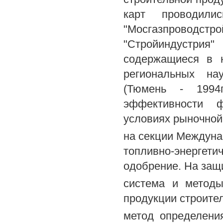
карт проводил
"Мосгазпроводст
"Стройиндустрия
содержащиеся в 
региональных на
(Тюмень - 1994г
эффективности ф
условиях рыночной
на секции Междуна
топливно-энергет
одобрение. На защ
система и методы
продукции строите
метод определени