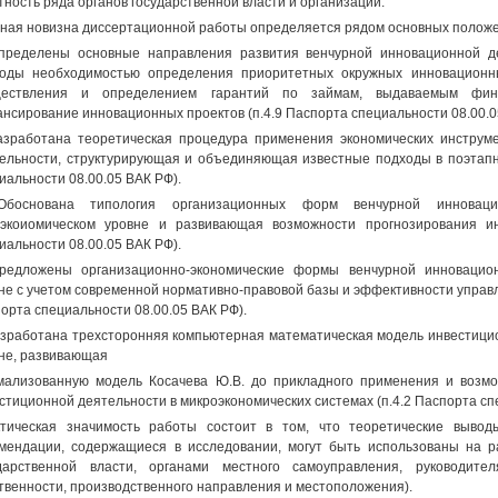
тность ряда органов государственной власти и организаций.
ная новизна диссертационной работы определяется рядом основных положе
пределены основные направления развития венчурной инновационной 
оды необходимостью определения приоритетных окружных инновационн
ществления и определением гарантий по займам, выдаваемым фин
нсирование инновационных проектов (п.4.9 Паспорта специальности 08.00.0
азработана теоретическая процедура применения экономических инструме
ельности, структурирующая и объединяющая известные подходы в поэтапн
иальности 08.00.05 ВАК РФ).
Обоснована типология организационных форм венчурной инноваци
экоиомическом уровне и развивающая возможности прогнозирования ин
иальности 08.00.05 ВАК РФ).
редложены организационно-экономические формы венчурной инновацио
не с учетом современной нормативно-правовой базы и эффективности управ
орта специальности 08.00.05 ВАК РФ).
азработана трехсторонняя компьютерная математическая модель инвестици
не, развивающая
ализованную модель Косачева Ю.В. до прикладного применения и возмо
стиционной деятельности в микроэкономических системах (п.4.2 Паспорта сп
тическая значимость работы состоит в том, что теоретические выво
мендации, содержащиеся в исследовании, могут быть использованы на р
ударственной власти, органами местного самоуправления, руководит
твенности, производственного направления и местоположения).