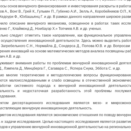
осы основ венчурного финансирования и инвестирования раскрыты в работах т
ов А., Вонг В., Грей К., Гулькин П., Губенко А.И., Зелль А., Коробейников О.П.,
 Хедоури Ф., Юзбашьянц Г. и др. В рамках данного направления широкое разв
чило описание венчурного механизма, освещенное в работах таких исследо
енко Г., Клаймонд Д., Ноибауэр X.» Топчиев А.В. и др. ученых.
льно следует отметить такое направление, как функциональное управлен
 осуществления инновационной деятельности. Здесь можно выделить работ
, Загребельного С.Н., Нормайла Д., Сондерса Д., Попова Ю.В. и др. Вопроса
рения инноваций на основе математических методов анализа посвящены работ
ич А.В. и др.
уживают внимания работы по проблемам венчурной инновационной деятель
Д., Лэмпела Д., Минцберга Г., Сагавара С., Яспера Снука, Эббота С. и др.
ко многие теоретические и методологические вопросы функционировани
ются малоисследованными и слабо освещены в отечественной экономичес
работки системного подхода к венчурной инновационной деятельност
уальность и недостаточная разработанность этой проблемы послужи
едования.
ектом диссертационного исследования являются мезо- и микроэконо
ествляющие венчурную инновационную деятельность.
метом исследования являются экономические отношения по поводу венчурн
 н задачи исследования. Целью настоящего исследования является развити
одов к управлению венчурной инновационной деятельностью на регионально