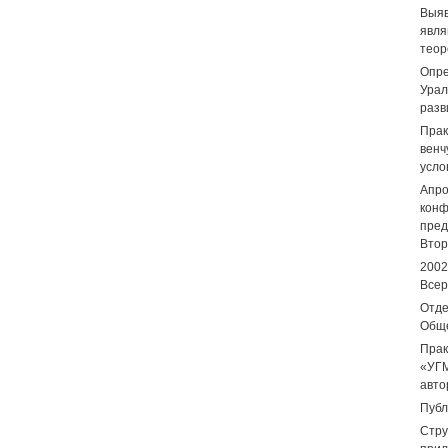
Выяв
явл
теор
Опре
Урал
разв
Прак
венч
усло
Апро
конф
пред
Втор
2002
Всер
Отд
Обще
Прак
«УГМ
авто
Публ
Стру