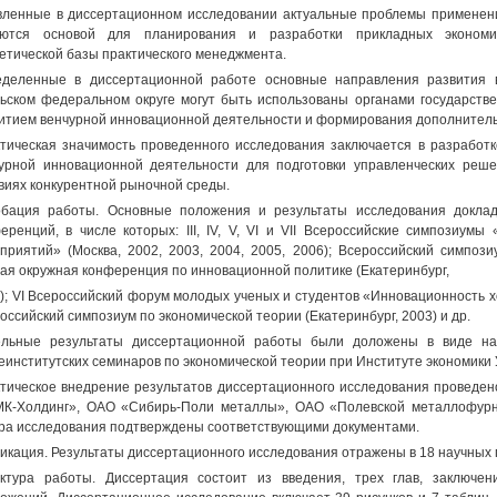
ленные в диссертационном исследовании актуальные проблемы применен
яются основой для планирования и разработки прикладных экономи
етической базы практического менеджмента.
деленные в диссертационной работе основные направления развития 
ьском федеральном округе могут быть использованы органами государств
итием венчурной инновационной деятельности и формирования дополнитель
тическая значимость проведенного исследования заключается в разработ
урной инновационной деятельности для подготовки управленческих реш
виях конкурентной рыночной среды.
бация работы. Основные положения и результаты исследования докла
еренций, в числе которых: III, IV, V, VI и VII Всероссийские симпозиум
приятий» (Москва, 2002, 2003, 2004, 2005, 2006); Всероссийский симпози
ая окружная конференция по инновационной политике (Екатеринбург,
); VI Всероссийский форум молодых ученых и студентов «Инновационность хо
оссийский симпозиум по экономической теории (Екатеринбург, 2003) и др.
ельные результаты диссертационной работы были доложены в виде на
институтских семинаров по экономической теории при Институте экономики У
тическое внедрение результатов диссертационного исследования проведе
К-Холдинг», ОАО «Сибирь-Поли металлы», ОАО «Полевской металлофурни
ра исследования подтверждены соответствующими документами.
икация. Результаты диссертационного исследования отражены в 18 научных пу
ктура работы. Диссертация состоит из введения, трех глав, заключен