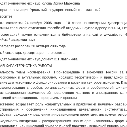
идат экономических наук Голова Ирина Марковна
щая организация: Уральский государственный экономический
ерситет
та состоится 24 ноября 2006 года в 10 часов на заседании диссертацио
омики Уральского отделения Российской академии наук по адресу: 620014, Екат
ссертацией можно ознакомиться в библиотеке и на сайте www.uiec.ru И
ийской академии наук
реферат разослан 20 октября 2006 года
ый секретарь диссертационного совета,
идат экономических наук, доцент Ю.Г.Лаврикова
АЯ ХАРАКТЕРИСТИКА РАБОТЫ
уальность темы исследования. Произошедшие в экономике России за
уссионных и актуальных проблем, носящих теоретический и прикладной
ение для устойчивого функционирования и развития секторов экономики. К
ршенствования способов, организационных форм и особенностей финан
ом расширения возможностей привлечения частного и иностранного кап
стиций в инновационные программы и проекты.
ственно возрастает роль концептуальных и практически значимых разра
стирования и обеспечения инновационной деятельности, систематиза
аботки подходов к управлению инновационными проектами, инструментов оце
ходимость внедрения и распространения новых организационных форм и
ерциализацией инноваций привело к новой практике - венчурной инновацион