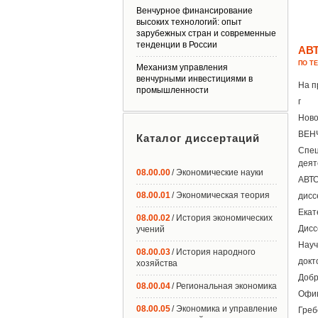
Венчурное финансирование
высоких технологий: опыт
зарубежных стран и современные
тенденции в России
АВ
ПО Т
Механизм управления
венчурными инвестициями в
На п
промышленности
г
Ново
ВЕН
Каталог диссертаций
Спец
деят
08.00.00
/ Экономические науки
АВТ
08.00.01
/ Экономическая теория
дисс
Екат
08.00.02
/ История экономических
Дисс
учений
Науч
08.00.03
/ История народного
докт
хозяйства
Добр
08.00.04
/ Региональная экономика
Офиц
08.00.05
/ Экономика и управление
Греб