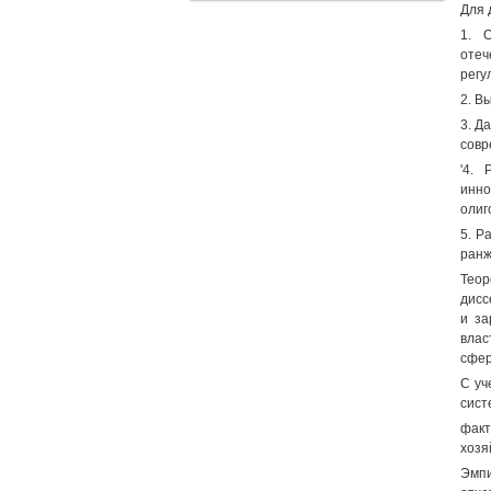
Для 
1. 
отеч
регу
2. В
3. Д
совр
'4.
инно
олиг
5. Р
ранж
Теор
дисс
и за
влас
сфер
С уч
сист
фак
хозя
Эмпи