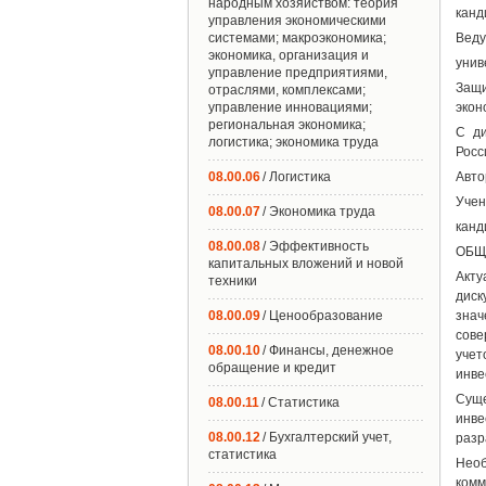
народным хозяйством: теория
канд
управления экономическими
системами; макроэкономика;
Веду
экономика, организация и
унив
управление предприятиями,
Защи
отраслями, комплексами;
управление инновациями;
экон
региональная экономика;
С ди
логистика; экономика труда
Росс
08.00.06
/ Логистика
Авто
Учен
08.00.07
/ Экономика труда
канд
08.00.08
/ Эффективность
ОБЩ
капитальных вложений и новой
Акт
техники
диск
08.00.09
/ Ценообразование
знач
сове
08.00.10
/ Финансы, денежное
учет
обращение и кредит
инве
Суще
08.00.11
/ Статистика
инве
08.00.12
/ Бухгалтерский учет,
разр
статистика
Необ
комм