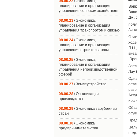
08.00.22
/ Экономика,
планирование и организация
Вопр
управления сельским хозяйством
Влас
Дж,,
08.00.23
/ Экономика,
полу
планирование и организация
Зинч
управления транспортом и связью
Отде
08.00.24
/ Экономика,
ходе
планирование и организация
П.Н.
управления строительством
внед
Юрев
08.00.25
/ Экономика,
планирование и организация
Засл
управления непроизводственной
Лау 
сферой
Одна
08.00.27
/ Землеустройство
оста
раз
08.00.28
/ Организация
Акт
производства
иссл
Объ
08.00.29
/ Экономика зарубежных
осущ
стран
Пред
08.00.30
/ Экономика
Цель
предпринимательства
подх