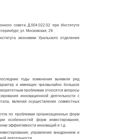
нного совета Д.004.022.02 при Институте
еринбург, ул. Московская, 29.
нститута экономики Уральского отделения
 последние годы изменения выявили ряд
 характер и имеющих чрезвычайно большое
 приоритетным проблемам относятся вопросы
сирования инновационной деятельности с
итала, включая осуществление совместных
боток по проблемам организационных форм
ции особенностей форм инвестирования,
нки эффективности инноваций и т.д.
нвестирования, управление внедрением и
ной деятельности.