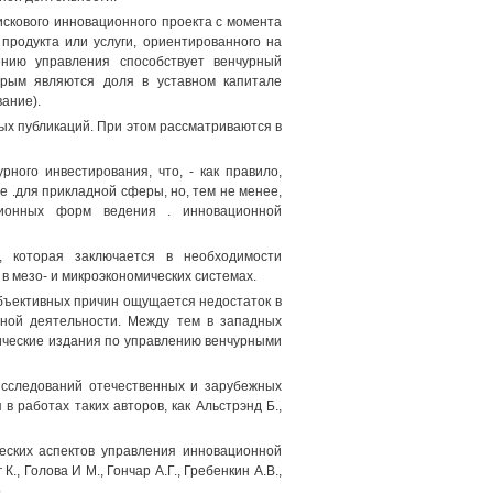
скового инновационного проекта с момента
продукта или услуги, ориентированного на
нию управления способствует венчурный
орым являются доля в уставном капитале
ание).
х публикаций. При этом рассматриваются в
ого инвестирования, что, - как правило,
 .для прикладной сферы, но, тем не менее,
ционных форм ведения . инновационной
, которая заключается в необходимости
в мезо- и микроэкономических системах.
бъективных причин ощущается недостаток в
нной деятельности. Между тем в западных
ческие издания по управлению венчурными
сследований отечественных и зарубежных
 работах таких авторов, как Альстрэнд Б.,
ческих аспектов управления инновационной
, Голова И М., Гончар А.Г., Гребенкин A.B.,
.