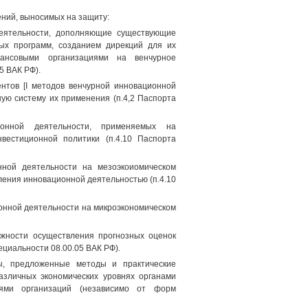
ний, выносимых на защиту:
деятельности, дополняющие существующие
ых программ, созданием дирекций для их
ансовыми организациями на венчурное
5 ВАК РФ).
нтов [I методов венчурной инновационной
ую систему их применения (п.4,2 Паспорта
онной деятельности, применяемых на
вестиционной политики (п.4.10 Паспорта
нной деятельности на мезоэкоиомическом
ления инновационной деятельностью (п.4.10
онной деятельности на микроэкономическом
жности осуществления прогнозных оценок
ециальности 08.00.05 ВАК РФ).
ды, предложенные методы и практические
азличных экономических уровнях органами
елями организаций (независимо от форм