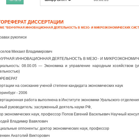
Читать
ТОРЕФЕРАТ ДИССЕРТАЦИИ
ЕМЕ "ВЕНЧУРНАЯ ИННОВАЦИОННАЯ ДЕЯТЕЛЬНОСТЬ В МЕЗО- И МИКРОЭКОНОМИЧЕСКИХ СИС
равах рукописи
селов Михаил Владимирович
ЧУРНАЯ ИННОВАЦИОННАЯ ДЕЯТЕЛЬНОСТЬ В МЕЗО - И МИКРОЭКОНОМИ
иальность: 08.00.05 — Экономика и управление народным хозяйством (
ельностью)
ОРЕФЕРАТ
ертации на соискание ученой степени кандидата экономических наук
еринбург - 2006
ертационная работа выполнена в Институте экономики Уральского отделения
ный руководитель: заслуженный деятель науки РФ,
ор экономических наук, профессор Попов Евгений Васильевич Научный консуль
одей Владимир Вавялович
иальные оппоненты: доктор экономических наук, профессор
енкин Анатолий Викторович