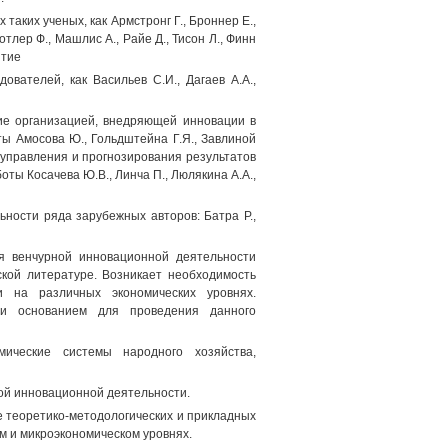
аких ученых, как Армстронг Г., Броннер Е.,
 Котлер Ф., Машлис А., Райе Д., Тисон Л., Финн
итие
вателей, как Васильев С.И., Дагаев А.А.,
ие организацией, внедряющей инновации в
ы Амосова Ю., Гольдштейна Г.Я., Завлиной
м управления и прогнозирования результатов
ы Косачева Ю.В., Линча П., Люлякина А.А.,
ности ряда зарубежных авторов: Батра Р.,
я венчурной инновационной деятельности
кой литературе. Возникает необходимость
и на различных экономических уровнях.
ли основанием для проведения данного
мические системы народного хозяйства,
ой инновационной деятельности.
е теоретико-методологических и прикладных
м и микроэкономическом уровнях.