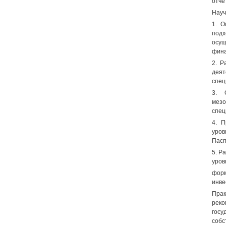
отче
Науч
1. О
подх
осу
фина
2. Р
деят
спец
3. 
мезо
спец
4. П
уров
Пасп
5. Р
уров
форм
инве
Прак
реко
гос
собс