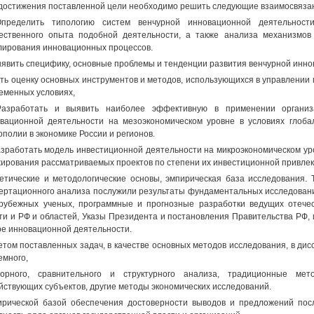
достижения поставленной цели необходимо решить следующие взаимосвяза
Определить типологию систем венчурной инновационной деятельнос
ественного опыта подобной деятельности, а также анализа механизмов
лирования инновационных процессов.
ыявить специфику, основные проблемы и тенденции развития венчурной инно
ать оценку основных инструментов и методов, использующихся в управлени
еменных условиях,
 Разработать и выявить наиболее эффективную в применении организ
вационной деятельности на мезоэкономическом уровне в условиях глоба
ополии в экономике России и регионов.
азработать модель инвестиционной деятельности на микроэкономическом ур
ирования рассматриваемых проектов по степени их инвестиционной привлек
етические и методологические основы, эмпирическая база исследования. 
ертационного анализа послужили результаты фундаментальных исследовани
рубежных ученых, программные и прогнозные разработки ведущих отечес
ти и РФ и областей, Указы Президента и постановления Правительства РФ,
е инновационной деятельности.
етом поставленных задач, в качестве основных методов исследования, в д
емного,
торного, сравнительного и структурного анализа, традиционные ме
йствующих субъектов, другие методы экономических исследований.
рической базой обеспечения достоверности выводов и предложений пос