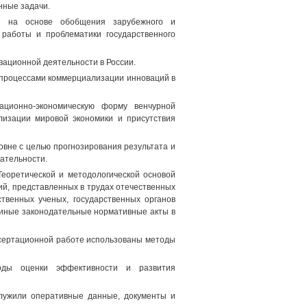
нные задачи.
ти на основе обобщения зарубежного и
 работы и проблематики государственного
вационной деятельности в России.
и процессами коммерциализации инноваций в
ационно-экономическую форму венчурной
лизации мировой экономики и присутствия
овне с целью прогнозирования результата и
ательности.
Теоретической и методологической основой
й, представленных в трудах отечественных
твенных ученых, государственных органов
 иные законодательные нормативные акты в
иссертационной работе использованы методы
тоды оценки эффективности и развития
лужили оперативные данные, документы и