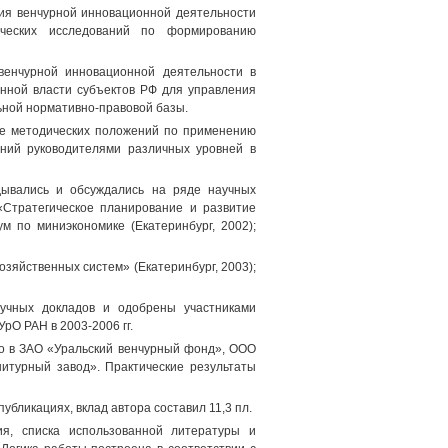
ия венчурной инновационной деятельности
ческих исследований по формированию
венчурной инновационной деятельности в
енной власти субъектов РФ для управления
ной нормативно-правовой базы.
ке методических положений по применению
ений руководителями различных уровней в
дывались и обсуждались на ряде научных
ы «Стратегическое планирование и развитие
ум по миниэкономике (Екатеринбург, 2002);
зяйственных систем» (Екатеринбург, 2003);
учных докладов и одобрены участниками
рО РАН в 2003-2006 гг.
но в ЗАО «Уральский венчурный фонд», ООО
турный завод». Практические результаты
бликациях, вклад автора составил 11,3 пл.
ия, списка использованной литературы и