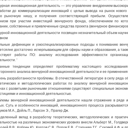
урная инновационная деятельность — это управление внедрением высокори
аботки до коммерциализации инноваций с целью вывода на рынок нового 
ю рыночную нишу, и получения соответствующей прибыли. Осуществле
низм при участии инвестиций венчурного фонда, обеспечением по кот
ании, собственные и привлеченные средства проекта (венчурное финансиров
урной инновационной деятельности посвящен незначительный объем научны
вном
льные дефиниции и узкоспециализированные подходы к пониманию венчурн
етсялне достаточно исчерпывающим для сферы науки и образования, а также
ествуют работы ПО: анализу исследования эффективности организа
ельности. '
занные тенденции определяют проблематику настоящего исследования
тороннего анализа венчурной инновационной деятельности и ее применения 
ень разработанности проблемы. В отечественной литературе в силу ряда о
етических и методологических работах по анализу венчурной инновацио
нах с развитыми рыночными отношениями существуют специальные экономи
стициями и инновационной деятельностью.
лемы венчурной инновационной деятельности нашли отражение в ряде и
ых. Суть и особенности инноваций, инновационного процесса раскрываются в
иков М.А., Дойль П., Ларсон Э., Прагер Дж.
деленный вклад в разработку теоретических, методологических и практи
ельностью на различных экономических уровнях внесли Альберт М., Голдверг К.
одей В.В., Кобрин Ю., Кортов C.B., Попов Е.В., Старцева Т.Г., Суховей А.Ф. и др