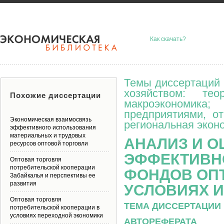
Как скачать?
Темы диссертаций 
хозяйством: тео
Похожие диссертации
макроэкономик
предприятиями, о
Экономическая взаимосвязь
региональная эконо
эффективного использования
материальных и трудовых
АНАЛИЗ И 
ресурсов оптовой торговли
ЭФФЕКТИВН
Оптовая торговля
потребительской кооперации
ФОНДОВ ОПТ
Забайкалья и перспективы ее
развития
УСЛОВИЯХ 
Оптовая торговля
ТЕМА ДИССЕРТАЦИИ 
потребительской кооперации в
условиях переходной экономики
АВТОРЕФЕРАТА