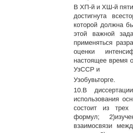
В ХП-й и ХШ-й пяти
достигнута всест
которой должна бы
этой важной зада
применяться разр
оценки интенси
настоящее время о
УзССР и
Узобувьторге.
10.В диссертаци
использования ос
состоит из трех 
формул; 2)изуче
взаимосвязи межд