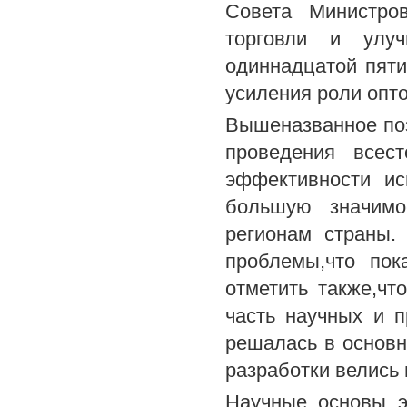
Совета Министр
торговли и улуч
одиннадцатой пяти
усиления роли опто
Вышеназванное поз
проведения всес
эффективности ис
большую значимо
регионам страны.
проблемы,что пок
отметить также,ч
часть научных и 
решалась в основн
разработки велись 
Научные основы э