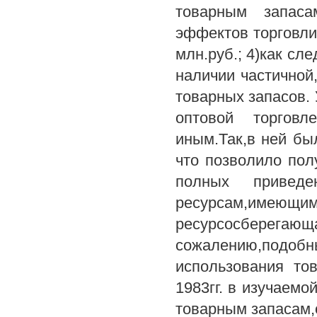
товарным запаса
эффектов торговли,
млн.руб.; 4)как сл
наличии частичной
товарных запасов. 
оптовой торговл
иным.Так,в ней бы
что позволило пол
полных привед
ресурсам,имеющ
ресурсосбере
сожалению,подоб
использования то
1983гг. в изучаем
товарным запасам,