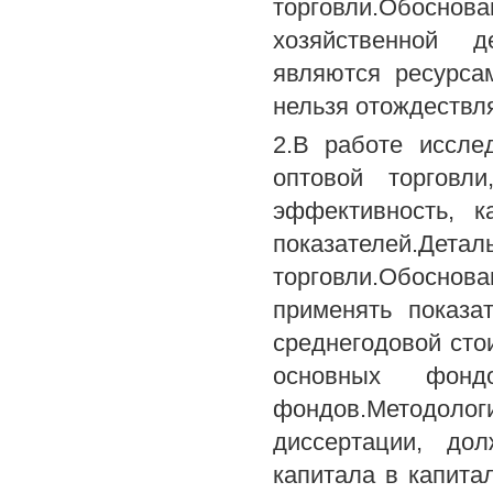
торговли.Обоснов
хозяйственной д
являются ресурса
нельзя отождествл
2.В работе иссле
оптовой торговл
эффективность, к
показателей.Д
торговли.Обосно
применять показа
среднегодовой сто
основных фон
фондов.Методоло
диссертации, до
капитала в капита