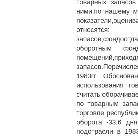
товарных запасов
ними,по нашему м
показатели,оцени
относятс
запасов,фондоотд
оборотным фон
помещений,пр
запасов.Перечисл
1983гг. Обоснова
использования то
считать:оборачива
по товарным запа
торговле республик
оборота -33,6 дн
подотрасли в 198