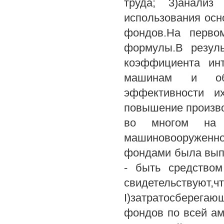
труда; 3)анализ
использования осн
фондов.На перво
формулы.В резуль
коэффициента ин
машинам и обо
эффективности и
повышение произво
во многом на 
машиновооруженно
фондами была выпо
- быть средством
свидетельствуют,чт
I)затратосберег
фондов по всей ам