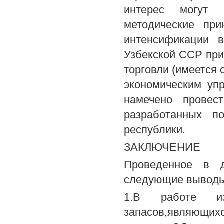
интерес могут 
методические пр
интенсификации 
Узбекской ССР при
торговли (имеется 
экономическим уп
намечено провес
разработанных п
республики.
ЗАКЛЮЧЕНИЕ
Проведенное в д
следующие выводы
1.B работе из
запасов,являющ