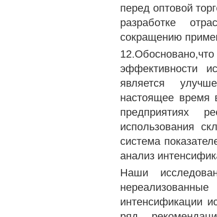
перед оптовой тор
разработке отр
сокращению примен
12.Обосновано,ч
эффективности и
является улучше
настоящее время 
предприятиях ре
использования ск
система показател
анализ интенсифик
Наши исследован
нереализованн
интенсификации ис
ряд рекомендаци