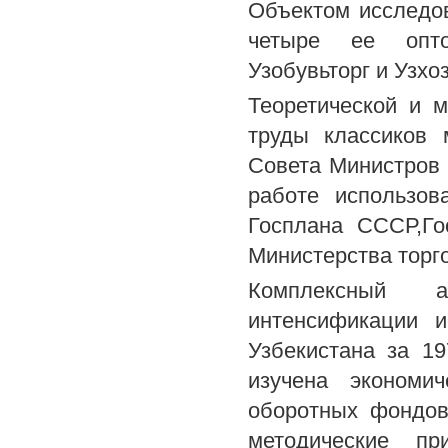
Объектом исследов
четыре ее оптов
Узобувьторг и Узхоз
Теоретической и 
труды классиков 
Совета Министров
работе использов
Госплана СССР,Г
Министерства торг
Комплексный а
интенсификации и
Узбекистана за 1
изучена экономи
оборотных фондов
методические п