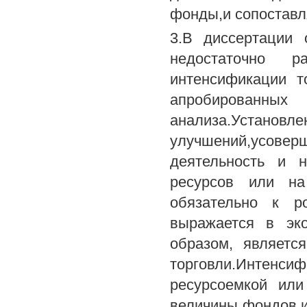
фонды,и сопоставля
3.В диссертации 
недостаточно 
интенсификации т
апробированных
анализа.Установл
улучшений,усове
деятельность и 
ресурсов или на
обязательно к р
выражается в эко
образом, являетс
торговли.Интенс
ресурсоемкой или
величины фондов и 