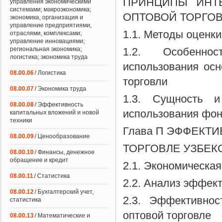
ПРИНЦИПЫ ИНТ
управления экономическими
системами; макроэкономика;
ОПТОВОЙ ТОРГО
экономика, организация и
управление предприятиями,
1.1. Методы оценк
отраслями, комплексами;
управление инновациями;
региональная экономика;
1.2. Особенно
логистика; экономика труда
использования ос
08.00.06
/ Логистика
торговли
08.00.07
/ Экономика труда
1.3. Сущность и
08.00.08
/ Эффективность
использования фо
капитальных вложений и новой
техники
Глава П ЭФФЕКТ
08.00.09
/ Ценообразование
ТОРГОВЛЕ УЗБЕК
08.00.10
/ Финансы, денежное
обращение и кредит
2.1. Экономическа
08.00.11
/ Статистика
2.2. Анализ эффек
08.00.12
/ Бухгалтерский учет,
2.3. Эффективно
статистика
оптовой торговле
08.00.13
/ Математические и