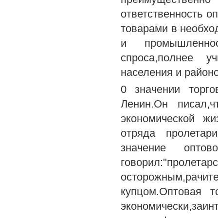
ответственность о
товарами в необхо
и промышленно
спроса,полнее у
населения и районов
0 значении торго
Ленин.Он писал,ч
экономической жи
отряда пролетари
значение опто
говорил:"про
осторожным,рачит
купцом.Оптовая т
экономически,заин