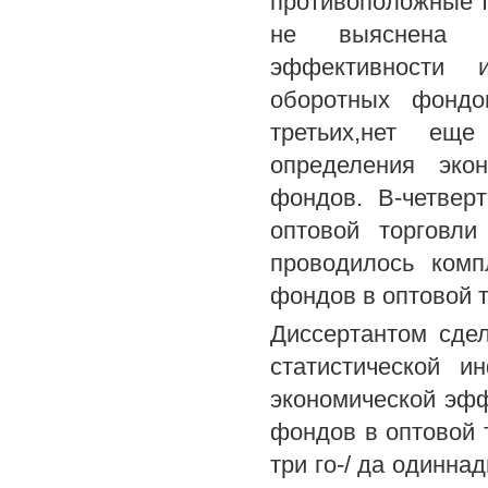
противоположные т
не выяснена о
эффективности и
оборотных фондов
третьих,нет ещ
определения эко
фондов. В-четвер
оптовой торговл
проводилось комп
фондов в оптовой 
Диссертантом сде
статистической и
экономической эфф
фондов в оптовой 
три го-/ да одинна