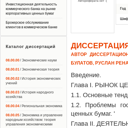
Автореферата нет :(
Инвестиционная деятельность
Год
коммерческого банка на рынке
корпоративных ценных бумаг
Шиф
Брокерское обслуживание
клиентов в коммерческом банке
ДИССЕРТАЦИ
Каталог диссертаций
АВТОР ДИССЕРТАЦИОН
08.00.00
/ Экономические науки
БУЛАТОВ, РУСЛАН РЕН
08.00.01
/ Экономическая теория
Введение.
08.00.02
/ История экономических
учений
Глава I. РЫНОК Ц
08.00.03
/ История народного
1.1. Основные тенд
хозяйства
1.2. Проблемы го
08.00.04
/ Региональная экономика
ценных бумаг. '
08.00.05
/ Экономика и управление
народным хозяйством: теория
Глава II. ДЕЯТЕ
управления экономическими