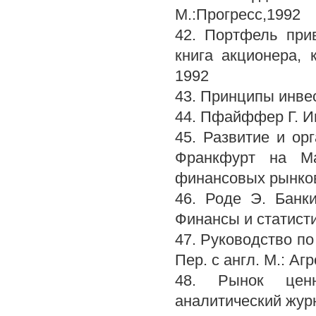
М.:Прогресс,1992
42. Портфель прив
книга акционера, 
1992
43. Принципы инвест
44. Пфайффер Г. Им
45. Развитие и ор
Франкфурт на Ма
финансовых рынков
46. Роде Э. Банк
Финансы и статисти
47. Руководство по
Пер. с англ. М.: Аг
48. Рынок ценн
аналитический жур