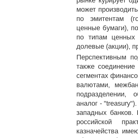
рынке курирует од
может производить
по эмитентам (г
ценные бумаги), п
по типам ценных 
долевые (акции), 
Перспективным по
также соединение
сегментах финансо
валютами, межбан
подразделении, 
аналог - "treasury
западных банков. 
российской пра
казначейства име