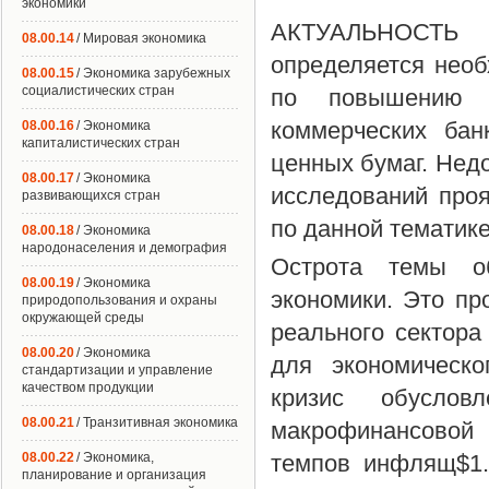
экономики
АКТУАЛЬНОСТ
08.00.14
/ Мировая экономика
определяется нео
08.00.15
/ Экономика зарубежных
социалистических стран
по повышению э
коммерческих ба
08.00.16
/ Экономика
капиталистических стран
ценных бумаг. Нед
08.00.17
/ Экономика
исследований проя
развивающихся стран
по данной тематике
08.00.18
/ Экономика
народонаселения и демография
Острота темы об
08.00.19
/ Экономика
экономики. Это пр
природопользования и охраны
окружающей среды
реального сектора
08.00.20
/ Экономика
для экономическо
стандартизации и управление
качеством продукции
кризис обуслов
08.00.21
/ Транзитивная экономика
макрофинансовой
08.00.22
/ Экономика,
темпов инфлящ$1.
планирование и организация