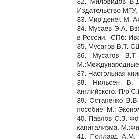
32. Миловидов В.
Издательство МГУ,
33. Мир денег. М. А
34. Мусаев Э.А. В
в России. -СПб: Ив
35. Мусатов В.Т. С
36. Мусатов В.Т
М.:Международные
37. Настольная кни
38. Нильсен В. 
английского. П/р С
39. Остапенко В.В
пособие. М.: Эконо
40. Павлов С.З. Ф
капитализма. М.:Фи
41. Поллард A.M.