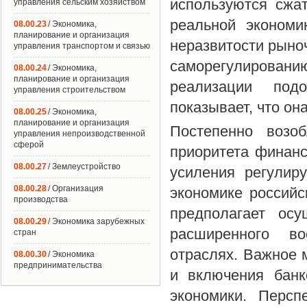
используются сжа
управления сельским хозяйством
реальной экономи
08.00.23
/ Экономика,
планирование и организация
неразвитости рыноч
управления транспортом и связью
саморегулирован
08.00.24
/ Экономика,
планирование и организация
реализации под
управления строительством
показывает, что он
08.00.25
/ Экономика,
планирование и организация
Постепенно возо
управления непроизводственной
сферой
приоритета финанс
08.00.27
/ Землеустройство
усиления регулир
08.00.28
/ Организация
экономике российс
производства
предполагает ос
08.00.29
/ Экономика зарубежных
расширенного во
стран
отраслях. Важное 
08.00.30
/ Экономика
предпринимательства
и включения банк
экономики. Перс