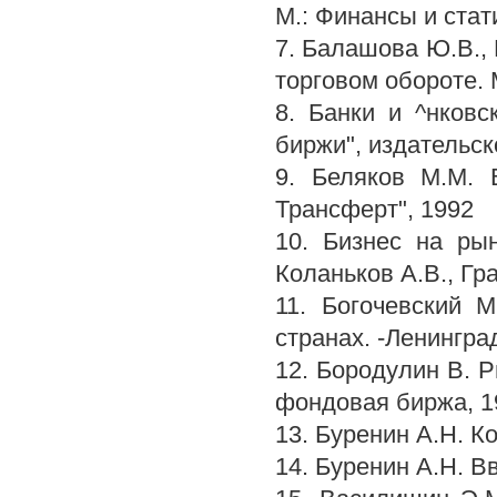
М.: Финансы и стат
7. Балашова Ю.В., 
торговом обороте
8. Банки и ^нковс
биржи", издательс
9. Беляков М.М. 
Трансферт", 1992
10. Бизнес на рын
Коланьков А.В., Гра
11. Богочевский М
странах. -Ленингра
12. Бородулин В. 
фондовая биржа, 1
13. Буренин А.Н. К
14. Буренин А.Н. В