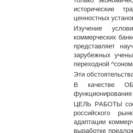
только экономиче
исторические тр
ценностных установ
Изучение услов
коммерческих бан
представляет нау
зарубежных учены
переходной ^соном
Эти обстоятельств
В качестве О
функционирования 
ЦЕЛЬ РАБОТЫ сост
российского рын
адаптации коммерч
выработке предло