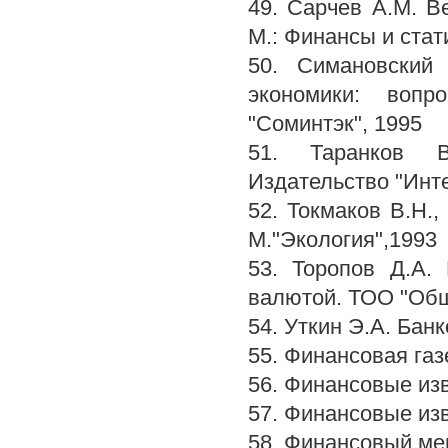
49. Сарчев A.M. В
М.: Финансы и стат
50. Симановский 
экономики: вопр
"Соминтэк", 1995
51. Таранков В.
Издательство "Инт
52. Токмаков В.Н.,
М."Экология",1993
53. Торопов Д.А.
валютой. ТОО "Общ
54. Уткин Э.А. Банк
55. Финансовая газет
56. Финансовые изв
57. Финансовые изв
58. Финансовый ме