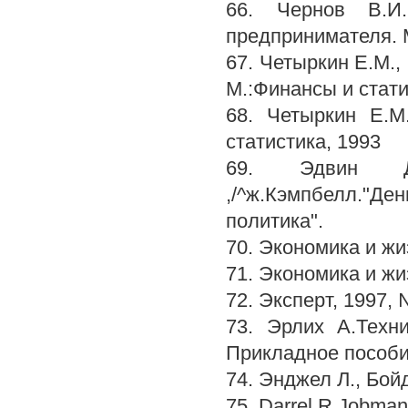
66. Чернов В.И.
предпринимателя. М
67. Четыркин Е.М.,
М.:Финансы и стати
68. Четыркин Е.М
статистика, 1993
69. Эдвин Дж
,/^ж.Кэмпбелл."
политика".
70. Экономика и жиз
71. Экономика и жиз
72. Эксперт, 1997, №
73. Эрлих А.Техн
Прикладное пособие
74. Энджел Л., Бой
75. Darrel R.Jobman 