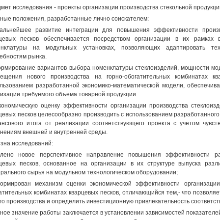
мет исследования - проекты организации производства стекольной продукци
ные положения, разработанные лично соискателем:
альнейшее развитие интеграции для повышения эффективности произв
цевых песков обеспечивается посредством организации в их рамках 
енклатуры на модульных установках, позволяющих адаптировать те
ебностям рынка.
ормирование вариантов выбора номенклатуры стеклоизделий, мощности мо
ещения нового производства на горно-обогатительных комбинатах кв
льзованием разработанной экономико-математической модели, обеспечи
изации требуемого объема товарной продукции.
кономическую оценку эффективности организации производства стеклоизд
цевых песков целесообразно производить с использованием разработанного
нсового итога от реализации соответствующего проекта с учетом чувст
нениям внешней и внутренней среды.
зна исследований:
лено новое перспективное направление повышения эффективности раз
цевых песков, основанное на организации в их структуре выпуска разл
рального сырья на модульном технологическом оборудовании;
ормирован механизм оценки экономической эффективности организации
атительных комбинатах кварцевых песков, отличающийся тем,- что позволя
го производства и определить инвестиционную привлекательность соответст
ное значение работы заключается в установлении зависимостей показателе