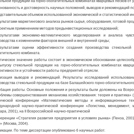
ольной продукции на горно-обогатительных комбинатах кварцевых песков от 
нованность и достоверность научных положений, выводов и рекомендаций п
едставительным объемом использованной экономической и статистической и
зультатами маркетингового анализа рынков сырья, оборудования, готовой про
рректным применением методов предынвестиционных исследований;
зультатами экономико-математического моделирования и анализа чувс
зводства к изменениям факторов внешней и внутренней среды;
зультатами оценки эффективности создания производства стекольной
атительного комбината.
тическое значение работы состоит в экономическом обосновании целесообр
ыпуску стекольной продукции на горно-обогатительных комбинатах квар
ктивности и устойчивости работы предприятий отрясли.
изация выводов и рекомендаций. Результаты исследований использован
зводства стекольной продукции на базе Балашейского горно-обогатительного
бация работы. Основные положения и результаты были доложены на Всеро
блемы совершенствования механизма хозяйствования: теория и практика» (П
ической конференции «Математические методы и информационные техн
ународной научно-практической конференции «Логистика, менеджмент, м
ара, 2001), на II Всероссийской научно-практической
еренции «Стратегия развития предприятия в условиях рынка» (Пенза, 2001
» (Москва, 2004).
икации. По теме диссертации опубликовано 6 научных работ.