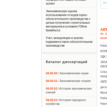
аспект
Экономическая оценка
использования отходов горно-
обогатительного производства с
целью получения строительных
материалов в условиях ГОКов
АВ
Кривбасса
ПО Т
Учет, калькуляция и анализ
КВАР
издержек в горно-обогатительном
производстве
Напр
КОЛ
УДК 
Каталог диссертаций
ЭКО
ОБО
Спец
08.00.00
/ Экономические науки
пред
08.00.01
/ Экономическая теория
АВТ
дисс
08.00.02
/ История экономических
учений
Моск
Рабо
08.00.03
/ История народного
Науч
хозяйства