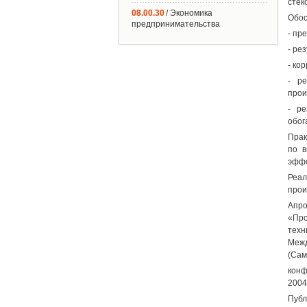
стек
08.00.30
/ Экономика
Обос
предпринимательства
- пр
- ре
- ко
- ре
прои
- ре
обог
Прак
по в
эффе
Реал
прои
Апро
«Про
техн
Межд
(Сам
конф
2004
Публ