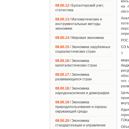
конъ
08.00.12
/ Бухгалтерский учет,
на п
статистика
обст
Ана
08.00.13
/ Математические и
пот
инструментальные методы
экономики
перс
опре
08.00.14
/ Мировая экономика
РОС
08.00.15
/ Экономика зарубежных
ОЭ 
социалистических стран
?
квар
08.00.16
/ Экономика
капиталистических стран
бюдж
ресу
08.00.17
/ Экономика
обос
развивающихся стран
что 
разв
08.00.18
/ Экономика
Цель
народонаселения и демография
прои
08.00.19
/ Экономика
внут
природопользования и охраны
Иде
окружающей среды
горн
ГОКа
08.00.20
/ Экономика
стандартизации и управление
Объе