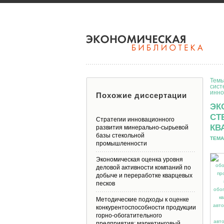
Темы
сист
инно
Похожие диссертации
ЭК
СТ
Стратегии инновационного
КВ
развития минерально-сырьевой
базы стекольной
ТЕМА
промышленности
Экономическая оценка уровня
деловой активности компаний по
добыче и переработке кварцевых
песков
Методические подходы к оценке
конкурентоспособности продукции
горно-обогатительного
предприятия: маркетинговый