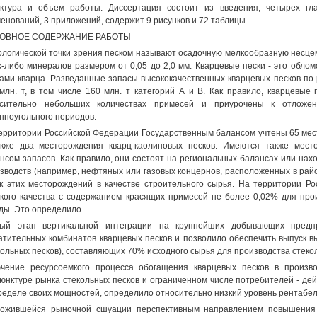
ктура и объем работы. Диссертация состоит из введения, четырех гла
енований, 3 приложений, содержит 9 рисунков и 72 таблицы.
ОВНОЕ СОДЕРЖАНИЕ РАБОТЫ
ологической точки зрения песком называют осадочную мелкообразную несце
х-либо минералов размером от 0,05 до 2,0 мм. Кварцевые пески - это облом
ами кварца. Разведанные запасы высококачественных кварцевых песков по
млн. т, в том числе 160 млн. т категорий А и В. Как правило, кварцевые
осительно небольших количествах примесей и приурочены к отложен
нноугольного периодов.
ерритории Российской Федерации Государственным балансом учтены 65 мест
кже два месторождения кварц-каолиновых песков. Имеются также мест
нсом запасов. Как правило, они состоят на региональных балансах или на
зводств (например, нефтяных или газовых концернов, расположенных в рай
к этих месторождений в качестве строительного сырья. На территории Ро
кого качества с содержанием красящих примесей не более 0,02% для прои
ды. Это определило
вый этап вертикальной интеграции на крупнейших добывающих предп
атительных комбинатов кварцевых песков и позволило обеспечить выпуск в
кольных песков), составляющих 70% исходного сырья для производства стеко
чение ресурсоемкого процесса обогащения кварцевых песков в произв
юнктуре рынка стекольных песков и ограниченном числе потребителей - де
ределе своих мощностей, определило относительно низкий уровень рентабел
ожившейся рыночной сшуации перспективным направлением повышения 