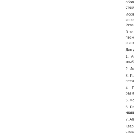
обог
стек
Иссл
изве
Рсва
В то
песк
рынк
Для 
1. А
комб
2. И
3. Р
песк
4. 
разм
5. М
6. Р
квар
7. А
Квар
стек