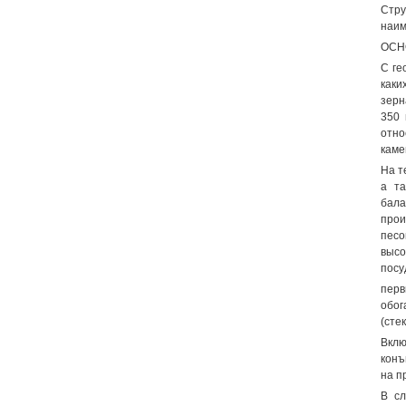
Стру
наим
ОСН
С ге
каки
зерн
350 
отн
каме
На т
а та
бала
прои
песо
высо
посу
пер
обог
(сте
Вклю
конъ
на п
В сл