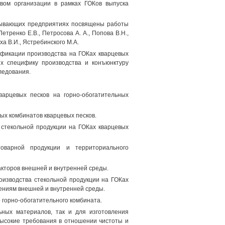
твом организации в рамках ГОКов выпуска
бывающих предприятиях посвящены работы
Петренко Е.В., Петросова А. А., Попова В.Н.,
ха В.И., Ястребинского М.А.
ификации производства на ГОКах кварцевых
их специфику производства и конъюнктуру
ледования.
арцевых песков на горно-обогатительных
ых комбинатов кварцевых песков.
 стекольной продукции на ГОКах кварцевых
товарной продукции и территориального
акторов внешней и внутренней среды.
оизводства стекольной продукции на ГОКах
нениям внешней и внутренней среды.
горно-обогатительного комбината.
ьных материалов, так и для изготовления
высокие требования в отношении чистоты и