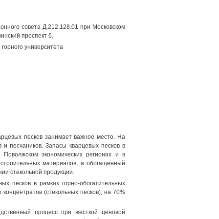
ионного совета Д.212.128.01 при Московском
нинский проспект 6.
 горного университета
рцевых песков занимает важное место. На
 и песчаников. Запасы кварцевых песков в
 Поволжском экономических регионах и в
 строительных материалов, а обогащенный
ии стекольной продукции.
ых песков в рамках горно-обогатительных
 концентратов (стекольных песков), на 70%
одственный процесс при жесткой ценовой