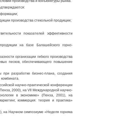
условий производства и конъюнктуры рынка.
одтверждаются:
нформации;
дукции производства стекольной продукции;
твительности показателей эффективности
 продукции на базе Балашейского горно-
азности организации гибкого производства
цевых песков, обеспечивающего повышение
ы при разработке бизнес-плана, создания
 комбината.
ссийской научно-практической конференции
енза, 2000), на VII Международной научно-
ологии в экономике» (Пенза, 2001), на
аркетинг, коммерция: теория и практика»
), на Научном симпозиуме «Неделя горняка