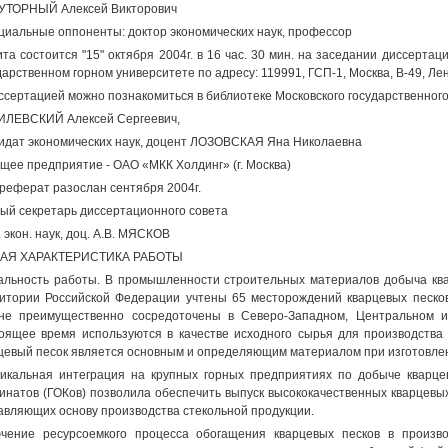
УТОРНЫЙ Алексей Викторович
иальные оппоненты: доктор экономических наук, профессор
та состоится "15" октября 2004г. в 16 час. 30 мин. на заседании диссертац
дарственном горном университете по адресу: 119991, ГСП-1, Москва, В-49, Ле
ссертацией можно познакомиться в библиотеке Московского государственного
ЛЕВСКИЙ Алексей Сергеевич,
идат экономических наук, доцент ЛОЗОВСКАЯ Яна Николаевна
щее предприятие - ОАО «МКК Холдинг» (г. Москва)
реферат разослан сентября 2004г.
ый секретарь диссертационного совета
. экон. наук, доц. А.В. МЯСКОВ
АЯ ХАРАКТЕРИСТИКА РАБОТЫ
альность работы. В промышленности строительных материалов добыча ква
итории Российской Федерации учтены 65 месторождений кварцевых песков
не преимущественно сосредоточены в Северо-Западном, Центральном и
оящее время используются в качестве исходного сырья для производства
цевый песок является основным и определяющим материалом при изготовлен
икальная интеграция на крупных горных предприятиях по добыче кварцев
инатов (ГОКов) позволила обеспечить выпуск высококачественных кварцевых
авляющих основу производства стекольной продукции.
чение ресурсоемкого процесса обогащения кварцевых песков в произв