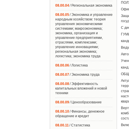
ПОЛ
08.00.04
/ Региональная экономика
Офиц
08.00.05
/ Экономика и управление
Защи
народным хозяйством: теория
госу
управления экономическими
С ди
системами; макроэкономика;
экономика, организация и
ГУМИ
управление предприятиями,
канд
отраслями, комплексами;
управление инновациями;
Веду
региональная экономика;
Авто
логистика; экономика труда
Учен
08.00.06
/ Логистика
канд
ОБЩ
08.00.07
/ Экономика труда
Акту
08.00.08
/ Эффективность
терр
капитальных вложений и новой
стра
техники
наст
квар
08.00.09
/ Ценообразование
Верт
08.00.10
/ Финансы, денежное
комб
обращение и кредит
сост
Вклю
08.00.11
/ Статистика