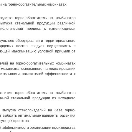
и на горно-обогатительных комбинатах.
одства горно-обогатительных комбинатов
выпуска стекольной продукции различной
хнологический процесс к изменяющимся
дульного оборудования и территориального
арцевых песков следует осуществлять с
вающей максимизацию условной прибыли от
елий на горно-обогатительных комбинатах
 механизма, основанного на моделировании
вительности показателей эффективности к
вития горно-обогатительных комбинатов
ичной стекольной продукции из исходного
 выпуска стеколоизделий на базе горно-
ет выбрать оптимальные варианты развития
вующих проектов.
й эффективности организации производства