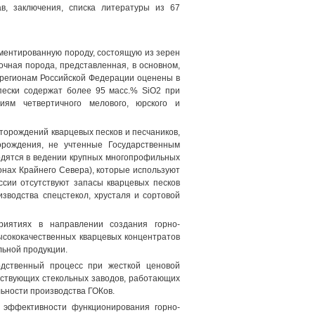
в, заключения, списка литературы из 67
ментированную породу, состоящую из зерен
очная порода, представленная, в основном,
 регионам Российской Федерации оценены в
 пески содержат более 95 масс.% SiO2 при
иям четвертичного мелового, юрского и
орождений кварцевых песков и песчаников,
орождения, не учтенные Государственным
ходятся в ведении крупных многопрофильных
онах Крайнего Севера), которые используют
ссии отсутствуют запасы кварцевых песков
зводства спецстекол, хрусталя и сортовой
риятиях в направлении создания горно-
ысококачественных кварцевых концентратов
льной продукции.
одственный процесс при жесткой ценовой
йствующих стекольных заводов, работающих
ьности производства ГОКов.
эффективности функционирования горно-