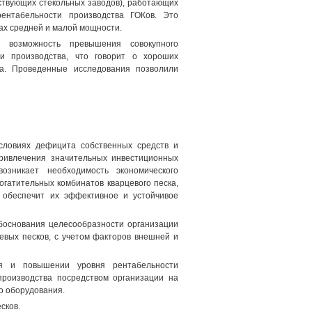
ствующих стекольных заводов), работающих
ентабельности производства ГОКов. Это
ах средней и малой мощности.
л возможность превышения совокупного
и производства, что говорит о хороших
ва. Проведенные исследования позволили
условиях дефицита собственных средств и
привлечения значительных инвестиционных
озникает необходимость экономического
огатительных комбинатов кварцевого песка,
й обеспечит их эффективное и устойчивое
обоснования целесообразности организации
евых песков, с учетом факторов внешней и
ия и повышении уровня рентабельности
производства посредством организации на
о оборудования.
сков.