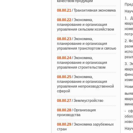
качеством продукции
Пред
08.00.21
/ Транзитивная экономика
Науч
1. Д
08.00.22
/ Экономика,
квар
планирование и организация
ном
управления сельским хозяйством
потр
08.00.23
/ Экономика,
2. Ф
планирование и организация
разм
управления транспортом и связью
испо
реал
08.00.24
/ Экономика,
планирование и организация
3. Э
управления строительством
квар
фина
08.00.25
/ Экономика,
изме
планирование и организация
управления непроизводственной
Нови
сферой
выяв
квар
08.00.27
/ Землеустройство
мине
08.00.28
/ Организация
- сф
производства
обог
ново
08.00.29
/ Экономика зарубежных
Науч
стран