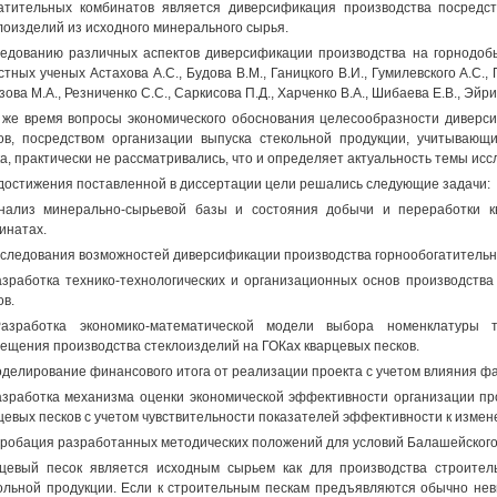
атительных комбинатов является диверсификация производства посредс
лоизделий из исходного минерального сырья.
едованию различных аспектов диверсификации производства на горнодо
стных ученых Астахова А.С., Будова В.М., Ганицкого В.И., Гумилевского А.С., 
зова М.А., Резниченко С.С., Саркисова П.Д., Харченко В.А., Шибаева Е.В., Эйри
 же время вопросы экономического обоснования целесообразности диверс
ов, посредством организации выпуска стекольной продукции, учитывающ
а, практически не рассматривались, что и определяет актуальность темы исс
достижения поставленной в диссертации цели решались следующие задачи:
нализ минерально-сырьевой базы и состояния добычи и переработки кв
инатах.
сследования возможностей диверсификации производства горнообогатительн
азработка технико-технологических и организационных основ производства
ов.
Разработка экономико-математической модели выбора номенклатуры 
ещения производства стеклоизделий на ГОКах кварцевых песков.
оделирование финансового итога от реализации проекта с учетом влияния ф
азработка механизма оценки экономической эффективности организации пр
цевых песков с учетом чувствительности показателей эффективности к изме
пробация разработанных методических положений для условий Балашейского 
цевый песок является исходным сырьем как для производства строител
ольной продукции. Если к строительным пескам предъявляются обычно не