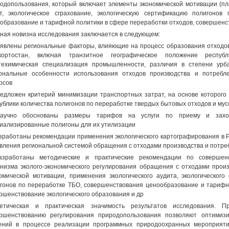
одопользования, который включает элементы экономической мотивации (пла
т, экологическое сграхование, экологическую сертификацию полигонов
образование и тарифной политики в сфере переработки отходов, совершенст
ная новизна исследования заключается в следующем:
явлены региональные факторы, влияющие на процесс образования отходов
кортостан, включая транзитное географическое положение республ
ехимическая специализация промышленности, различия в степени урб
ональные особенности использования отходов производства и потребл
рсов
едложен критерий минимизации транспортных затрат, на основе которого
ублики количества полигонов по переработке твердых бытовых отходов и му
аучно обоснованы размеры тарифов на услуги по приему и захо
иализированные полигоны для их утилизации
зработаны рекомендации применения экологического картографирования в 
вления региональной системой обращения с отходами производства и потре
зработаны методические и практические рекомендации по совершенст
низма эколого-экономического регулирования обращения с отходами прои
омической мотивации, применения экологического аудита, экологического
гонов по переработке ТБО, совершенствования ценообразование и тарифн
ршенствование экологического образования и др
ретическая и практическая значимость результатов исследования. 
ршенствованию регулирования природопользования позволяют оптимизи
ний в процессе реализации программных природоохранных мероприяти