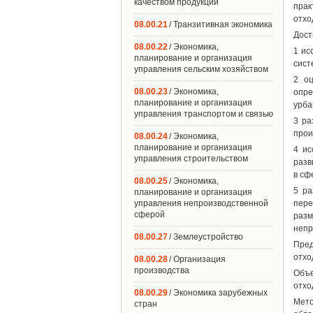
качеством продукции
прак
отхо
08.00.21
/ Транзитивная экономика
Дост
08.00.22
/ Экономика,
1 ис
планирование и организация
сист
управления сельским хозяйством
2 оц
08.00.23
/ Экономика,
опре
планирование и организация
урба
управления транспортом и связью
3 ра
прои
08.00.24
/ Экономика,
планирование и организация
4 ис
управления строительством
разв
в сф
08.00.25
/ Экономика,
5 ра
планирование и организация
управления непроизводственной
пере
сферой
разм
непр
08.00.27
/ Землеустройство
Пред
отхо
08.00.28
/ Организация
производства
Объе
отхо
08.00.29
/ Экономика зарубежных
Мето
стран