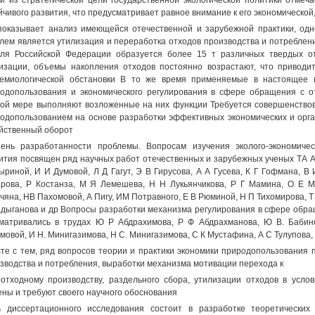
й из стратегической цели государственной экологической политики отме
йчивого развития, что предусматривает равное внимание к его экономическо
показывает анализ имеющейся отечественной и зарубежной практики, одн
лем является утилизация и переработка отходов производства и потреблен
ля Российской Федерации образуется более 15 т различных твердых от
изации, объемы накопления отходов постоянно возрастают, что приводит
емиологической обстановки В то же время применяемые в настоящее 
одопользования и экономического регулирования в сфере обращения с о
ой мере выполняют возложенные на них функции Требуется совершенство
одопользованием на основе разработки эффективных экономических и орг
йственный оборот
ень разработанности проблемы. Вопросам изучения эколого-экономичес
ития посвящен ряд научных работ отечественных и зарубежных ученых ТА А
ыриной, И И Думовой, Л Д Гагут, Э В Гирусова, А А Гусева, К Г Гофмана, В
рова, Р Костанза, М Я Лемешева, Н Н Лукьянчикова, Р Г Мамина, О Е М
чяна, НВ Пахомовой, А Пигу, ИМ Потравного, Е В Рюминой, Н П Тихомирова, Т 
дыганова и др Вопросы разработки механизма регулирования в сфере обра
матривались в трудах Ю Р Абдрахимова, Р Ф Абдрахманова, Ю В. Бабин
мовой, И Н. Минигазимова, Н С. Минигазимова, С К Мустафина, А С Тулупова,
те с тем, ряд вопросов теории и практики экономики природопользования
зводства и потребления, выработки механизма мотивации перехода к
отходному производству, раздельного сбора, утилизации отходов в усло
ны и требуют своего научного обоснования
 диссертационного исследования состоит в разработке теоретических