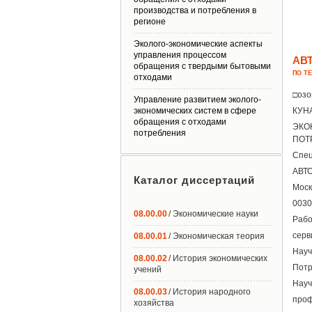
производства и потребления в
регионе
Эколого-экономические аспекты
управления процессом
АВ
обращения с твердыми бытовыми
ПО Т
отходами
□озо
Управление развитием эколого-
экономических систем в сфере
КУН
обращения с отходами
ЭКО
потребления
ПОТР
Спец
АВТО
Каталог диссертаций
Моск
0030
08.00.00
/ Экономические науки
Рабо
серв
08.00.01
/ Экономическая теория
Науч
08.00.02
/ История экономических
Потр
учений
Науч
08.00.03
/ История народного
про
хозяйства