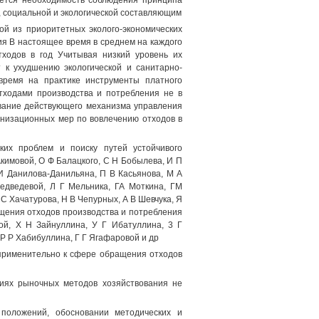
чается необходимость соблюдения принципа
й, социальной и экологической составляющим
ой из приоритетных эколого-экономических
ия В настоящее время в среднем на каждого
ходов в год Учитывая низкий уровень их
 к ухудшению экологической и санитарно-
время на практике инструменты платного
тходами производства и потребления не в
вание действующего механизма управления
анизационных мер по вовлечению отходов в
ких проблем и поиску путей устойчивого
кимовой, О Ф Балацкого, С Н Бобылева, И П
 И Данилова-Данильяна, П В Касьянова, М А
едведевой, Л Г Мельника, ГА Моткина, ГМ
С Хачатурова, Н В Чепурных, А В Шевчука, Я
щения отходов производства и потребления
ой, X Н Зайнуллина, У Г Ибатуллина, 3 Г
 Р Р Хабибуллина, Г Г Ягафаровой и др
 применительно к сфере обращения отходов
виях рыночных методов хозяйствования не
 положений, обосновании методических и