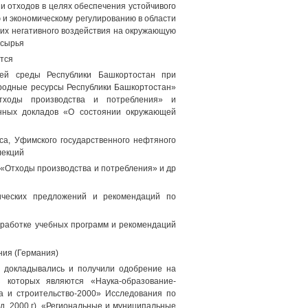
и отходов в целях обеспечения устойчивого
 и экономическому регулированию в области
их негативного воздействия на окружающую
 сырья
тся
щей среды Республики Башкортостан при
иродные ресурсы Республики Башкортостан»
Отходы производства и потребления» и
енных докладов «О состоянии окружающей
са, Уфимского государственного нефтяного
лекций
 «Отходы производства и потребления» и др
ических предложений и рекомендаций по
зработке учебных программ и рекомендаций
ния (Германия)
 докладывались и получили одобрение на
 которых являются «Наука-образование-
ра и строительство-2000» Исследования по
, 2000 г), «Региональные и муниципальные