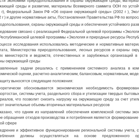
сти экономики природопользования и охраны окружающей среды, матери
жающей среды и развитию, материалы Всемирного саммита ООН по устойч
 г), Федеральный Закон РФ «Об охране окружающей среды» (2002 г ), Эко
2 г ) и другие нормативные акты, Постановления Правительства РФ по вопро
одопользования, охраны окружающей среды и обеспечения устойчивого разв
едование связано с реализацией Федеральной целевой программы «Экологи
и Республиканской целевой программы «Экология и природные ресурсы Республ
оцессе исследования использовались методические и нормативные матери
тата, Министерства природопользования, лесных ресурсов и охраны ок
их министерств и ведомств, отечественных и зарубежных организаций в
ны окружающей среды
авленные задачи решались с применением системного анализа в комп
омической оценки, расчетно-аналитическим, балансовым, нормативным, моде
ащиту выносятся следующие положения:
оретически обосновывается экономическая необходимость формирован
ортостан, системы учета, раздельного сбора и утилизации твердых бытовы
риалов, что позволит снизить нагрузку на окружающую среду за счет утил
от значительные объемы вторичных материальных ресурсов
казано, что одним из направлений обеспечения комплексной системы эко
е обращения отходов производства и потребления является формирование с
ой сфере
едрение и эффективное функционирование региональной системы учета, с
ребления должны осуществляться на основе предложенного орган