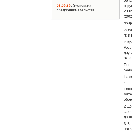
обла
08.00.30
/ Экономика
окру
предпринимательства
2002
(200
прир
Иссл
гг) 
В пр
Росс
друг
охра
Пост
экон
На з
1 Те
Башк
мате
обор
2 До
сфер
данн
3 Вн
пот