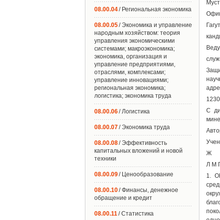
Муст
08.00.04
/ Региональная экономика
Офиц
08.00.05
/ Экономика и управление
Гагу
народным хозяйством: теория
канд
управления экономическими
Веду
системами; макроэкономика;
экономика, организация и
служ
управление предприятиями,
Защи
отраслями, комплексами;
науч
управление инновациями;
региональная экономика;
адре
логистика; экономика труда
1230
С ди
08.00.06
/ Логистика
мине
08.00.07
/ Экономика труда
Авто
Учен
08.00.08
/ Эффективность
капитальных вложений и новой
Ж
техники
Л М 
08.00.09
/ Ценообразование
1. 
сред
08.00.10
/ Финансы, денежное
окру
обращение и кредит
благ
поко
08.00.11
/ Статистика