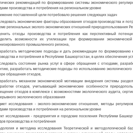
тических рекомендаций по формированию системы экономического регулир
дами производства и потребления на региональном уровне
ижение поставленной цели потребовало решения следующих задач
следовать экономические факторы образования отходов производства и потр
еме региональных эколого-экономических отношений природопользования Ре
енить отходы производства и потребления как перспективный потенц
делить возможности их утилизации при формировании экономической 
низированного промышленного региона,
зработать методические подходы и дать рекомендации по формированию 
зводства и потребления в Республике Башкортостан, в целях обеспечения ус
следовать состояние рынка услуг в сфере обращения с отходами, разраб
итию, разработать методические подходы по использованию экологического
ере обращения отходов,
зработать механизм экономической мотивации внедрения системы раздель
работки отходов, учитывающий экономические особенности природополь
ещение отходов в комплексе с возможностями экологического аудита, серт
ерывного экологического образования
мет исследования - эколого-экономические отношения, методы регулир
дами производства и потребления на региональном уровне
кт исследования - предприятия и городские поселения Республики Башкор
дов производства и потребления
дология и методика исследования Теоретической и методологической ба