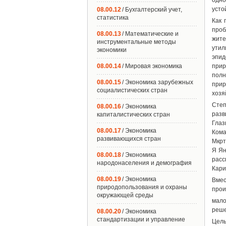
одно
усто
08.00.12
/ Бухгалтерский учет,
статистика
Как 
проб
08.00.13
/ Математические и
жите
инструментальные методы
утил
экономики
эпид
08.00.14
/ Мировая экономика
прир
полн
08.00.15
/ Экономика зарубежных
прир
социалистических стран
хозя
Степ
08.00.16
/ Экономика
разв
капиталистических стран
Глаз
08.00.17
/ Экономика
Кома
развивающихся стран
Мкрт
Я Ян
08.00.18
/ Экономика
расс
народонаселения и демография
Кари
08.00.19
/ Экономика
Вмес
природопользования и охраны
прои
окружающей среды
мало
реше
08.00.20
/ Экономика
стандартизации и управление
Цель