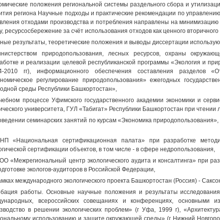
омические положения региональной системы раздельного сбора и утилизаци
ития региона Научные подходы и практические рекомендации по управлению
вления отходами производства и потребления направлены на минимизацию 
у, ресурсосбережение за счёт использования отходов как ценного вторичного
ные результаты, теоретические положения и выводы диссертации использую
инистерством природопользования, лесных ресурсов, охраны окружаю
аботке и реализации целевой республиканской программы «Экология и пр
04-2010 гг), информационного обеспечения составления разделов «
номическое регулирование природопользования» ежегодных государств
одной среды Республики Башкортостан»,
учебном процессе Уфимского государственного академии экономики и серви
ического университета, ГУЛ «Табигат» Республики Башкортостан при чтении 
оведении семинарских занятий по курсам «Экономика природопользования»,
 НП «Национальная сертификационная палата» при разработке метод
огической сертификации объектов, в том числе - в сфере недропользования,
ООО «Межрегиональный центр экологического аудита и консалтинга» при ра
одготовке экологов-аудиторов в Российской Федерации,
рамках международного экологического проекта Башкортостан (Россия) - Саксо
бация работы. Основные научные положения и результаты исследования
ународных, всероссийских совещаниях и конференциях, основными из
зводство в решении экологических проблем» (г Уфа, 1999 г), «Архитекту
ональному использованию и защите окружающей среды» (г Нижний Новгород