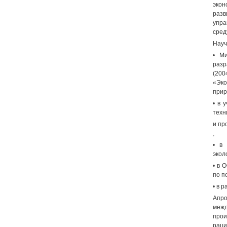
экон
разв
упра
сред
Науч
• М
разр
(20
«Эко
прир
• в 
техн
и пр
,
• в
экол
• в 
по п
• в 
Апро
межд
прои
раци