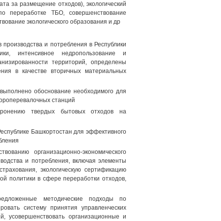
та за размещение отходов), экологический
 по переработке ТБО, совершенствование
вование экологического образования и др
 производства и потребления в Республики
ики, интенсивное недропользование и
анизированности территорий, определены
ения в качестве вторичных материальных
 выполнено обоснование необходимого для
сороперевалочных станций
ронению твердых бытовых отходов на
Республике Башкортостан для эффективного
бления
вованию организационно-экономического
зводства и потребления, включая элементы
 страхования, экологическую сертификацию
ой политики в сфере переработки отходов,
Предложенные методические подходы по
ровать систему принятия управленческих
й, усовершенствовать организационные и