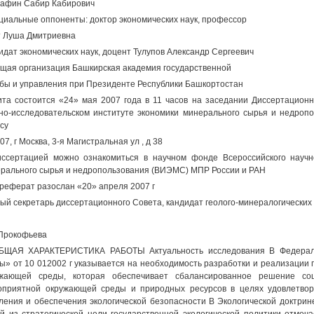
афин Сабир Кабирович
иальные оппоненты: доктор экономических наук, профессор
т Луша Дмитриевна
идат экономических наук, доцент Тулупов Александр Сергеевич
щая организация Башкирская академия государственной
бы и управления при Президенте Республики Башкортостан
та состоится «24» мая 2007 года в 11 часов на заседании Диссертационн
но-исследовательском институте экономики минерального сырья и недро
су
07, г Москва, 3-я Магистральная ул , д 38
ссертацией можно ознакомиться в научном фонде Всероссийского научно
рального сырья и недропользования (ВИЭМС) МПР России и РАН
реферат разослан «20» апреля 2007 г
ый секретарь диссертационного Совета, кандидат геолого-минералогических 
Прокофьева
ОБЩАЯ ХАРАКТЕРИСТИКА РАБОТЫ Актуальность исследования В Федерал
ы» от 10 012002 г указывается на необходимость разработки и реализации 
жающей среды, которая обеспечивает сбалансированное решение соци
оприятной окружающей среды и природных ресурсов в целях удовлетво
ления и обеспечения экологической безопасности В Экологической доктрине