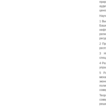
прир
ауди
цено
Науч
1 Вы
Баш
нефт
реги
ресу
2 Пр
респ
3 Н
спец
4 Ра
упра
5 Ра
меха
экон
поли
сове
Тео
сове
реше