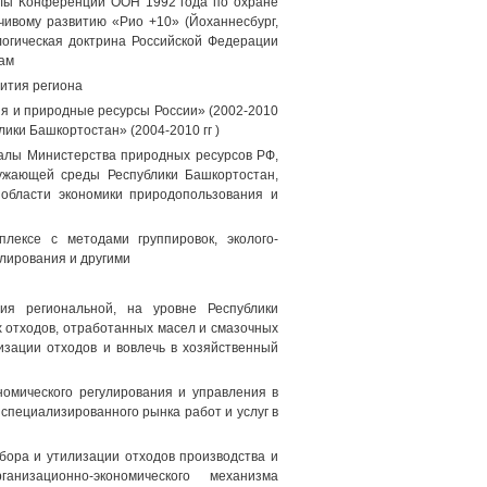
алы Конференции ООН 1992 года по охране
ивому развитию «Рио +10» (Йоханнесбург,
логическая доктрина Российской Федерации
сам
ития региона
я и природные ресурсы России» (2002-2010
ики Башкортостан» (2004-2010 гг )
алы Министерства природных ресурсов РФ,
ружающей среды Республики Башкортостан,
 области экономики природопользования и
лексе с методами группировок, эколого-
лирования и другими
ия региональной, на уровне Республики
х отходов, отработанных масел и смазочных
изации отходов и вовлечь в хозяйственный
номического регулирования и управления в
пециализированного рынка работ и услуг в
бора и утилизации отходов производства и
изационно-экономического механизма