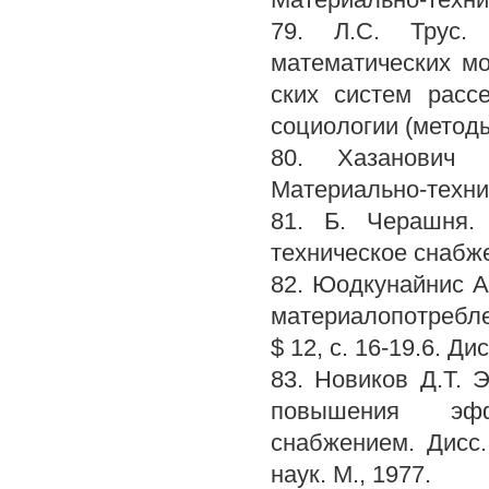
79. Л.С. Трус.
математических м
ских систем расс
социологии (методы 
80. Хазанович 
Материально-технич
81. Б. Черашня.
техническое снабжен
82. Юодкунайнис А
материалопотребле
$ 12, с. 16-19.6. Д
83. Новиков Д.Т.
повышения эфф
снабжением. Дисс.
наук. М., 1977.