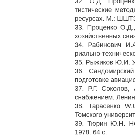
32. О.Д. Проценк
тистические метод
ресурсах. М.: ШШТ
33. Проценко О.Д
хозяйственных связ
34. Рабинович И.
риально-техническо
35. Рыжиков Ю.И. У
36. Сандомирский
подготовке авиацио
37. Р.Г. Соколов
снабжением. Ленинг
38. Тарасенко W.
Томского университе
39. Тюрин Ю.Н. Не
1978. 64 с.