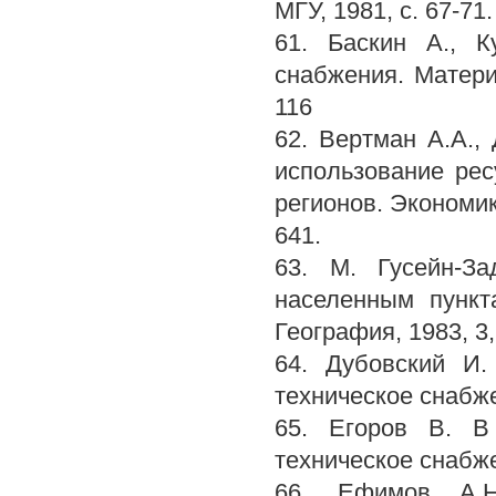
МГУ, 1981, с. 67-71.
61. Баскин А., К
снабжения. Материа
116
62. Вертман A.A.,
использование рес
регионов. Экономик
641.
63. М. Гусейн-З
населенным пункт
География, 1983, 3, 
64. Дубовский И.
техническое снабжен
65. Егоров В. В
техническое снабжен
66. Ефимов А.Н