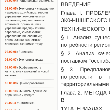
08.00.04
/ Региональная экономика
ВВЕДЕНИЕ
08.00.05
/ Экономика и управление
Глава I. ПРОБ
народным хозяйством: теория
управления экономическими
ЗК0-НШШЕСКОГО
системами; макроэкономика;
экономика, организация и
ТЕХНИЧЕСКОГО Н
управление предприятиями,
отраслями, комплексами;
управление инновациями;
§ I. Анализ суще
региональная экономика;
потребности регио
логистика; экономика труда
08.00.06
/ Логистика
§ 2. Анализ каче
поставкам Госсна
08.00.07
/ Экономика труда
08.00.08
/ Эффективность
§ 3. Предпланов
капитальных вложений и новой
техники
потребности в 
территориальными 
08.00.09
/ Ценообразование
08.00.10
/ Финансы, денежное
Глава 2. МЕТОД
обращение и кредит
В
08.00.11
/ Статистика
1У1АТЕРИАЛАХ.