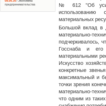
08.00.30
/ Экономика
№ 612 "Об усил
предпринимательства
использованию с
материальных ресу
Большой вклад в 
материально-тех
подчеркивалось, ч
Госснаба и его 
материальными рес
Искусство хозяйст
конкретные звень
максимальный и б
точки зрения конеч
материально-техни
что одним из таки
снабжения потреби