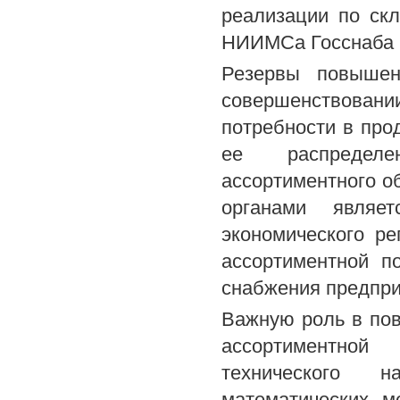
реализации по ск
НИИМСа Госснаба ССС
Резервы повышен
совершенствова
потребности в про
ее распределе
ассортиментного о
органами являет
экономического р
ассортиментной п
снабжения предпри
Важную роль в по
ассортиментной 
технического н
математических м