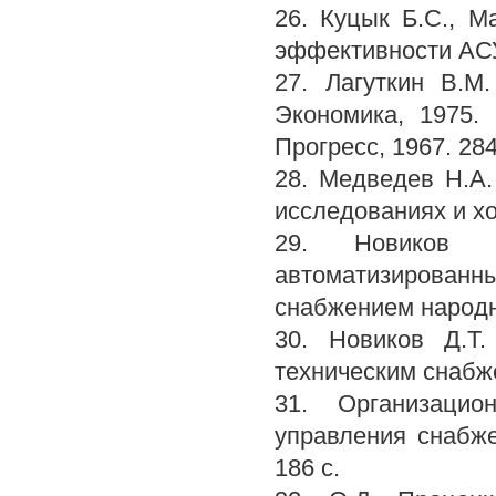
26. Куцык Б.С., 
эффективности АСУ. 
27. Лагуткин В.М
Экономика, 1975.
Прогресс, 1967. 284
28. Медведев H.A
исследованиях и хо
29. Новиков 
автоматизированн
снабжением народно
30. Новиков Д.Т
техническим снабже
31. Организацио
управления снабж
186 с.