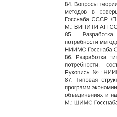
84. Вопросы теори
методов в соверш
Госснаба СССР. /П
М.: ВИНИТИ АН ССС
85. Разработка
потребности методо
НИИМС Госснаба ССС
86. Разработка т
потребности, со
Рукопись. №.: НИИМ
87. Типовая стру
программ экономии
объединениях и на
М.: ШИМС Госснаба 