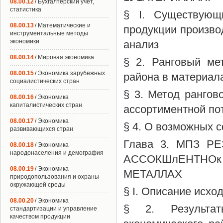
08.00.12
/ Бухгалтерский учет,
статистика
§ I. Существующ
08.00.13
/ Математические и
продукции производ
инструментальные методы
экономики
анализ
08.00.14
/ Мировая экономика
§ 2. Ранговый ме
08.00.15
/ Экономика зарубежных
района в материал
социалистических стран
§ 3. Метод рангов
08.00.16
/ Экономика
капиталистических стран
ассортиментной по
08.00.17
/ Экономика
§ 4. О возможных 
развивающихся стран
Глава 3. МПЗ 
08.00.18
/ Экономика
народонаселения и демография
АССОКШлЕНТНОк
08.00.19
/ Экономика
МЕТАЛЛАХ
природопользования и охраны
окружающей среды
§ I. Описание исх
08.00.20
/ Экономика
§ 2. Результат
стандартизации и управление
качеством продукции