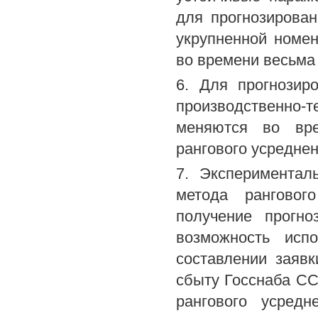
для прогнозирова
укрупненной номен
во времени весьма
6. Для прогнозир
производственно-
меняются во вре
рангового усреднен
7. Экспериментал
метода ранговог
получение прогно
возможность исп
составлении заяв
сбыту Госснаба СС
рангового усред