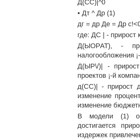
Д(СС)|^0
• Дт ^ Др (1)
дг = др Де = Др с!<
где: ДС | - прирост
Д(ЫОРАТ), - пр
налогообложения ¡-
Д(ЫР\/)| - приро
проектов ¡-й компа
д(СС)| - прирост 
изменение процент
изменение бюджетн
В модели (1) оп
достигается прир
издержек привлечен