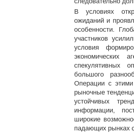
следовательно дол
В условиях откр
ожиданий и прояв
особенности. Гло
участников усили
условия формиро
экономических а
спекулятивных о
большого разноо
Операции с этими
рыночные тенденци
устойчивых тре
информации, пос
широкие возможнос
падающих рынках 