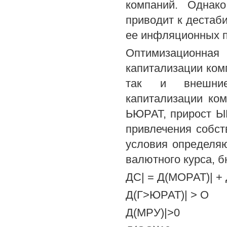
компаний. Однако
приводит к дестаб
ее инфляционных п
Оптимизационная
капитализации комп
так и внешние
капитализации ко
ЬЮРАТ, прирост Ы
привлечения собст
условия определяю
валютного курса, 
ДС| = Д(МОРАТ)| + Д
Д(Г>ЮРАТ)| > О
Д(МРУ)|>0