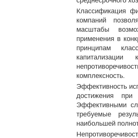
среднесрочного хоз
Классификация фи
компаний позвол
масштабы возмо
применения в конк
принципам клас
капитализации 
непротиворечивос
комплексность.
Эффективность исп
достижения при 
Эффективными сле
требуемые резул
наибольшей полнот
Непротиворечиво