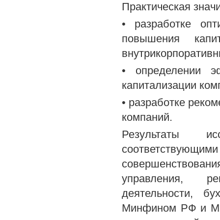
Практическая значи
• разработке опт
повышения капи
внутрикорпоративны
• определении э
капитализации ком
• разработке реко
компаний.
Результаты и
соответствующими
совершенствован
управления, ре
деятельности, бу
Минфином РФ и Ми