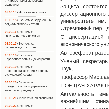
инструментальные методы
экономики
Защита состоится
08.00.14
/ Мировая экономика
диссертационного 
университете им.
08.00.15
/ Экономика зарубежных
социалистических стран
Стремянный пер., д
08.00.16
/ Экономика
С диссертацией 
капиталистических стран
экономического уни
08.00.17
/ Экономика
развивающихся стран
Автореферат разосл
08.00.18
/ Экономика
народонаселения и демография
Ученый секретарь
08.00.19
/ Экономика
наук,
природопользования и охраны
окружающей среды
профессор Маршав
08.00.20
/ Экономика
I. ОБЩАЯ ХАРАК
стандартизации и управление
качеством продукции
Актуальность тем
08.00.21
/ Транзитивная экономика
важнейшим фина
08.00.22
/ Экономика,
результаты деяте