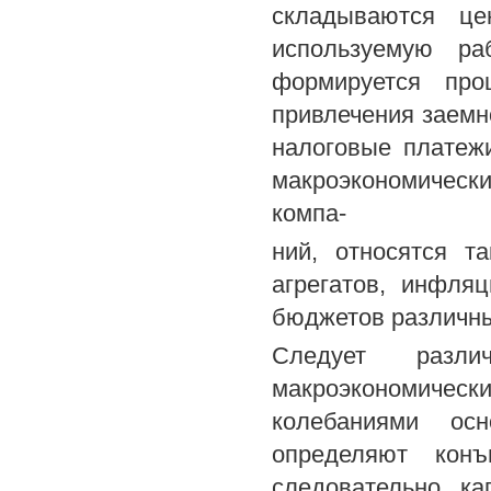
складываются ц
используемую ра
формируется про
привлечения заемно
налоговые платеж
макроэкономическ
компа-
ний, относятся 
агрегатов, инфля
бюджетов различн
Следует разли
макроэкономиче
колебаниями осн
определяют конъ
следовательно ка