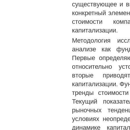
существующее и в
конкретный элемен
стоимости ком
капитализации.
Методология исс
анализе как фун
Первые определяю
относительно уст
вторые приводя
капитализации. Ф
тренды стоимости
Текущий показат
рыночных тенден
условиях неопред
динамике капита