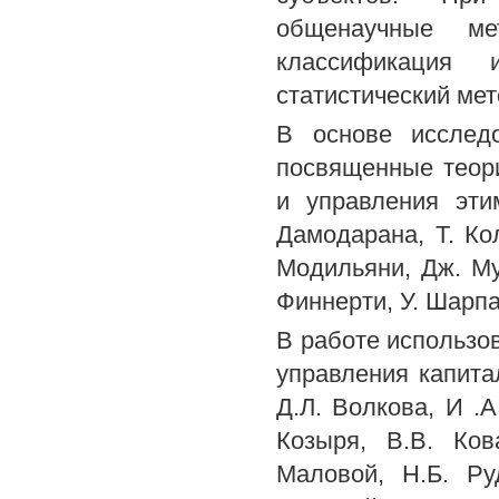
общенаучные ме
классификация 
статистический ме
В основе исслед
посвященные теор
и управления эти
Дамодарана, Т. Кол
Модильяни, Дж. Мур
Финнерти, У. Шарпа
В работе использо
управления капита
Д.Л. Волкова, И .А
Козыря, В.В. Ков
Маловой, Н.Б. Ру