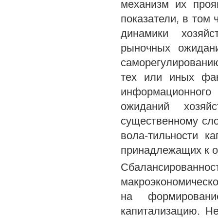
механизм их проя
показатели, в том 
динамики хозяй
рыночных ожидани
саморегулировани
тех или иных фак
информационного 
ожиданий хозяй
существенному сло
вола-тильности к
принадлежащих к о
Сбалансированност
макроэкономическ
на формирован
капитализацию. Н