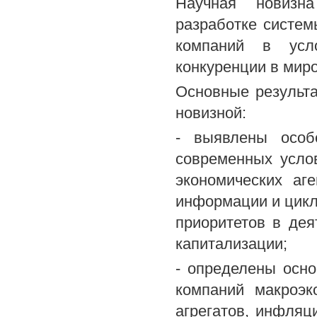
Научная новизна
разработке систе
компаний в усл
конкуренции в мир
Основные результ
новизной:
- выявлены особ
современных усло
экономических аг
информации и цикл
приоритетов в де
капитализации;
- определены осн
компаний макроэк
агрегатов, инфляц