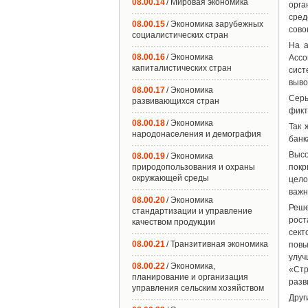
08.00.14
/ Мировая экономика
орга
сред
08.00.15
/ Экономика зарубежных
сово
социалистических стран
На а
08.00.16
/ Экономика
Ассо
капиталистических стран
сист
выво
08.00.17
/ Экономика
Серь
развивающихся стран
фикт
08.00.18
/ Экономика
Так 
народонаселения и демография
банк
Высо
08.00.19
/ Экономика
природопользования и охраны
покр
окружающей среды
цело
важн
08.00.20
/ Экономика
Реше
стандартизации и управление
рост
качеством продукции
сект
08.00.21
/ Транзитивная экономика
повы
улуч
08.00.22
/ Экономика,
«Стр
планирование и организация
разв
управления сельским хозяйством
Друг