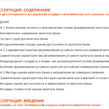
ССЕРТАЦИЯ: СОДЕРЖАНИЕ
Р ДИССЕРТАЦИОННОГО ИССЛЕДОВАНИЯ: КАНДИДАТА ЭКОНОМИЧЕСКИХ НАУК, АЗИЗБАЕВ, ХА
ДЕНИЕ.
А 1 Теоретические аспекты и экономические основы формирования капитала 
 Экономическое содержание капитала банка.
 Состав и структура капитала банка.
 Методологические основы оценки достаточности капитала банка.
А 2 Современная практика формирования уставного капитала коммерческого
 Сравнительная характеристика формирования уставного капитала банка в за
 Международные стандарты и нормы, как организационная основа формирован
 Проблемы формирования уставного капитала российских коммерческих банков
А 3 Методы оценки капитала банка и направления их совершенствования.
 Сравнительная характеристика методов оценки капитала в мировой и отечест
 Методика оценки достаточности и эффективности капитала банка.
 Методика стоимостной оценки капитала банка.
ССЕРТАЦИЯ: ВВЕДЕНИЕ
КОНОМИКЕ, НА ТЕМУ "ФОРМИРОВАНИЕ И ОЦЕНКА КАПИТАЛА КОММЕРЧЕСКОГО БАНКА"