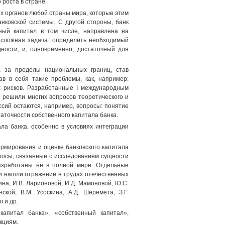
 роста в стране.
х органов любой страны мира, которые этим
нковской системы. С другой стороны, банк
нный капитал в том числе, направлена на
 сложная задача: определить необходимый
ности, и, одновременно, достаточный для
 за пределы национальных границ, став
в в себя такие проблемы, как, например:
х рисков. Разработанные I международным
 решили многих вопросов теоретического и
ссий остаются, например, вопросы: понятие
аточности собственного капитала банка.
ла банка, особенно в условиях интеграции
рмирования и оценке банковского капитала
росы, связанные с исследованием сущности
 разработаны не в полной мере. Отдельные
и нашли отражение в трудах отечественных
шина, И.В. Ларионовой, И.Д. Мамоновой, Ю.С.
ской, В.М. Усоскина, А.Д. Шеремета, З.Г.
л и др.
апитал банка», «собственный капитал»,
кциям.