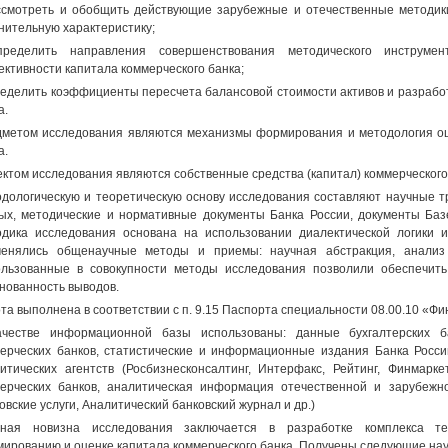
ссмотреть и обобщить действующие зарубежные и отечественные методики
нительную характеристику;
пределить направления совершенствования методического инструме
ктивности капитала коммерческого банка;
ределить коэффициенты пересчета балансовой стоимости активов и разрабо
а.
метом исследования являются механизмы формирования и методология оце
а.
ктом исследования являются собственные средства (капитал) коммерческого
дологическую и теоретическую основу исследования составляют научные 
ых, методические и нормативные документы Банка России, документы Базе
дика исследования основана на использовании диалектической логики 
енялись общенаучные методы и приемы: научная абстракция, анализ 
льзованные в совокупности методы исследования позволили обеспечить
нованность выводов.
та выполнена в соответствии с п. 9.15 Паспорта специальности 08.00.10 «Ф
ачестве информационной базы использованы: данные бухгалтерских 
ерческих банков, статистические и информационные издания Банка Росс
итических агентств (Росбизнесконсалтинг, Интерфакс, Рейтинг, Финмарк
ерческих банков, аналитическая информация отечественной и зарубежно
овские услуги, Аналитический банковский журнал и др.)
чная новизна исследования заключается в разработке комплекса те
ированию и оценке капитала коммерческого банка. Получены следующие нау