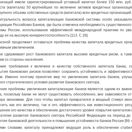
низаций имели зарегистрированный уставный капитал более 150 млн. руб
ств (капитала) 50 крупнейших по величине активов кредитных организаци
купного объема собственных средств (капитала) всех кредитных организаций.
ктуальность вопроса капитализации банковской системы особо указывалос
циации Российских Банков, где была отмечена необходимость существенного
емы России, использование эффективной международной практики по уве
ду их на высокую конкурентоспособность [113. С.28].
езной продолжает оставаться проблема качества капитала кредитных орган
ивным увеличением.
же сдерживают рост банковского капитала высокие кредитные риски, а так
ам со стороны населения.
кие требования к величине и качеству собственного капитала банка, 
ытия банковских рисков позволяют сохранить устойчивость и эффективнос
м. Именно поэтому принятие мер по увеличению капитала банков, улучше
ого стратегического условия развития банковского сектора.
ние проблемы увеличения капитализации банков является одним из важне
а, поскольку банки не могут существовать обособленно, вне зависимости о
ора экономики. Для того чтобы капитал превратился в мощный стимул эко
сить как его величину, так и его эффективность как инвестиционного рес
шение его качества и обеспечение достаточного уровня покрытия капиталом 
атегии развития банковского сектора Российской Федерации на период до 
ития банковской деятельности и повышения устойчивости банков России [99. п
ими словами, капиталу принадлежит ведущая роль в обеспечении стабил