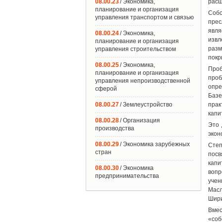
08.00.23
/ Экономика,
расш
планирование и организация
Собс
управления транспортом и связью
прес
явля
08.00.24
/ Экономика,
извл
планирование и организация
разм
управления строительством
покр
08.00.25
/ Экономика,
Проб
планирование и организация
проб
управления непроизводственной
опре
сферой
Базе
08.00.27
/ Землеустройство
прак
капи
08.00.28
/ Организация
Это 
производства
экон
08.00.29
/ Экономика зарубежных
Степ
стран
посв
капи
08.00.30
/ Экономика
вопр
предпринимательства
учен
Масл
Шири
Вме
«соб