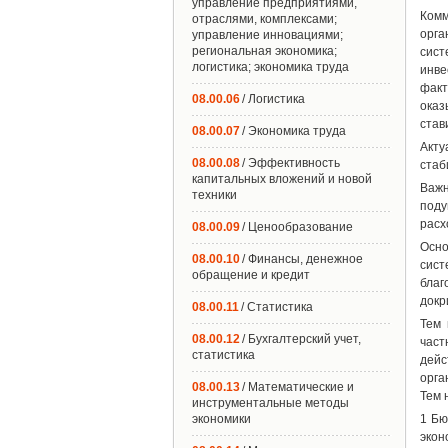
управление предприятиями,
Комм
отраслями, комплексами;
орга
управление инновациями;
региональная экономика;
сис
логистика; экономика труда
инве
факт
08.00.06
/ Логистика
оказ
став
08.00.07
/ Экономика труда
Акту
08.00.08
/ Эффективность
стаб
капитальных вложений и новой
Важн
техники
поду
расх
08.00.09
/ Ценообразование
Осно
08.00.10
/ Финансы, денежное
сист
обращение и кредит
благ
докр
08.00.11
/ Статистика
Тем 
08.00.12
/ Бухгалтерский учет,
част
статистика
дейс
орга
08.00.13
/ Математические и
Тем 
инструментальные методы
экономики
1 Бю
экон