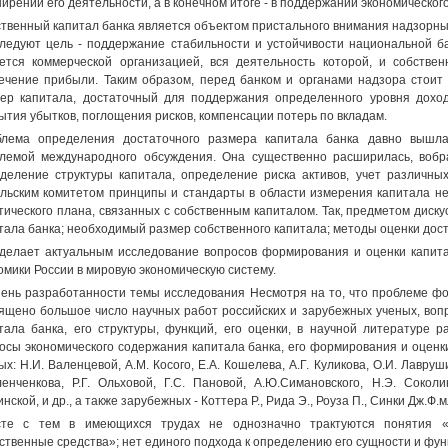
ирении его деятельности, а в конечном итоге - в поддержании экономического
твенный капитал банка является объектом пристального внимания надзорны
ледуют цель - поддержание стабильности и устойчивости национальной ба
ется коммерческой организацией, вся деятельность которой, и собстве
ечение прибыли. Таким образом, перед банком и органами надзора стоит
ер капитала, достаточный для поддержания определенного уровня доход
ытия убытков, поглощения рисков, компенсации потерь по вкладам.
лема определения достаточного размера капитала банка давно вышла
лемой международного обсуждения. Она существенно расширилась, вобра
деление структуры капитала, определение риска активов, учет различны
льским комитетом принципы и стандарты в области измерения капитала не
тического плана, связанных с собственным капиталом. Так, предметом диску
тала банка; необходимый размер собственного капитала; методы оценки дост
делает актуальным исследование вопросов формирования и оценки капита
омики России в мировую экономическую систему.
ень разработанности темы исследования Несмотря на то, что проблеме фо
ящено большое число научных работ российских и зарубежных ученых, воп
тала банка, его структуры, функций, его оценки, в научной литературе
осы экономического содержания капитала банка, его формирования и оценк
ых: Н.И. Валенцевой, A.M. Косого, Е.А. Кошелева, А.Г. Куликова, О.И. Лавру
енченкова, Р.Г. Ольховой, Г.С. Пановой, А.Ю.Симановского, Н.Э. Соколин
нской, и др., а также зарубежных - Коттера Р., Рида Э., Роуза П., Синки Дж.Ф.м
сте с тем в имеющихся трудах не однозначно трактуются понятия «к
ственные средства»; нет единого подхода к определению его сущности и фун