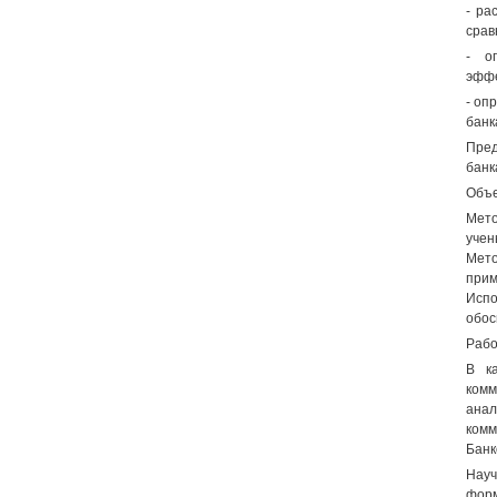
- ра
срав
- о
эффе
- оп
банк
Пред
банк
Объе
Мето
учен
Мето
прим
Испо
обос
Рабо
В к
комм
анал
комм
Банк
Нау
форм