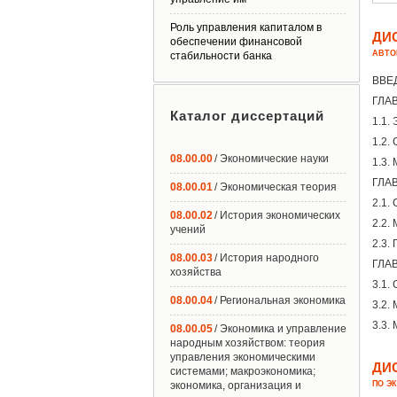
Роль управления капиталом в
ДИ
обеспечении финансовой
АВТО
стабильности банка
ВВЕ
ГЛАВ
Каталог диссертаций
1.1.
1.2.
08.00.00
/ Экономические науки
1.3.
ГЛАВ
08.00.01
/ Экономическая теория
2.1.
08.00.02
/ История экономических
2.2.
учений
2.3.
08.00.03
/ История народного
ГЛАВ
хозяйства
3.1.
08.00.04
/ Региональная экономика
3.2.
3.3.
08.00.05
/ Экономика и управление
народным хозяйством: теория
управления экономическими
ДИ
системами; макроэкономика;
экономика, организация и
ПО Э