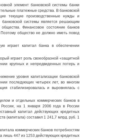
новной элемент банковской системы банки
тельные платежные средства. В банковской
ющие текущие производственные нужды и
я банковской системы является решающим
 общества. Финансовое состояние банков
 Поэтому общество не должно иметь повод
рую играет капитал банка в обеспечении
торый играет роль своеобразной «защитной
ении крупных и непредвиденных потерь и
снижение уровня капитализации банковской
ении последующих четырех лет, во многом
ация стабилизировалась и выровнялась с
целом и отдельных коммерческих банков в
 России, на 1 января 2006 года в России
уставный капитал действующих кредитных
тв (капитала) составил 1 241,7 млрд. руб. 1
капитала коммерческих банков потребностям
да лишь 447 из 1253 действующих кредитных