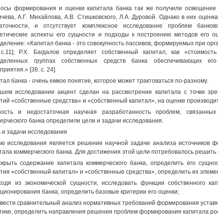
осы формирования и оценки капитала банка так же получили освещение в
чева, А.Г. Михайлова, A.B. Стишковского, Л.А. Дуровой. Однако в них оцен
аточности, и отсутствует комплексное исследование проблем банков
етические аспекты его сущности и подходы к построению методов его оц
деление: «Капитал банка - это совокупность пассивов, формируемых при орг
 с.11]; Р.Х. Багдалов определяет собственный капитал, как «стоимост
еделенных группах собственных средств банка обеспечивающих его
риятия.» [38. с. 24].
тал банка - очень емкое понятие, которое может трактоваться по-разному.
шем исследовании акцент сделан на рассмотрении капитала с точки зре
тий «собственные средства» и «собственный капитал», на оценке производит
ность и недостаточная научная разработанность проблем, связанны
ерческого банка определили цели и задачи исследования.
 и задачи исследования
ю исследования является решение научной задачи анализа источников ф
тала коммерческого банка. Для достижения этой цели потребовалось решить
скрыть содержание капитала коммерческого банка, определить его сущно
тия «собственный капитал» и «собственные средства», определить их элеме
ходя из экономической сущности, исследовать функции собственного к
ционирования банка, определить базовые критерии его оценки;
овести сравнительный анализ нормативных требований формирования уставн
тике, определить направления решения проблем формирования капитала рос