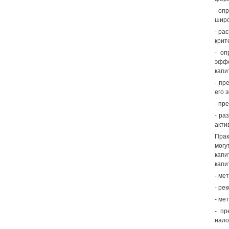
- оп
широ
- ра
крит
- оп
эффе
капи
- пр
его 
- пр
- ра
акти
Прак
могу
капи
капи
- ме
- ре
- ме
- пр
нало