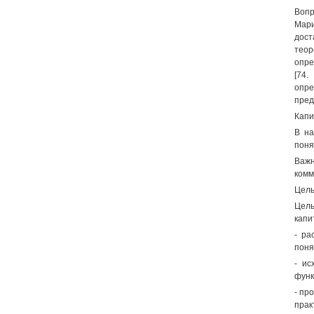
Вопр
Мари
дост
теор
опре
[74.
опр
предп
Капи
В на
поня
Важ
комм
Цель
Цель
капи
- ра
поня
- ис
функ
- пр
прак