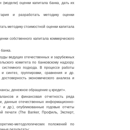
 (модели) оценки капитала банка, дать их
нтария и разработать методику оценки
тать методику стоимостной оценки капитала
нки собственного капитала коммерческого
 банка.
труды ведущих отечественных и зарубежных
льского комитета по банковскому надзору.
и системного подхода. В процессе работы
и синтез, группировки, сравнения и др.
 достоверность экономического анализа и
инансы, денежное обращение ц кредит».
балансов и финансовая отчетность ряда
ии, данные отечественных информационно-
ет и др.), опубликованные годовые отчеты
й печати (The Banker, Профиль, Эксперт,
оретико-методологических положений по
чные результаты: