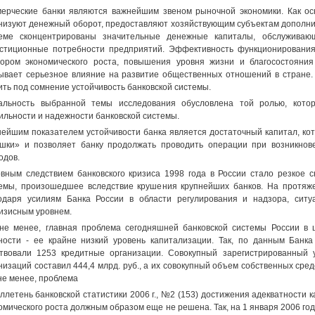
ерческие банки являются важнейшим звеном рыночной экономики. Как ос
низуют денежный оборот, предоставляют хозяйствующим субъектам дополни
теме сконцентрированы значительные денежные капиталы, обслужива
стиционные потребности предприятий. Эффективность функционировани
ором экономического роста, повышения уровня жизни и благосостояния
ывает серьезное влияние на развитие общественных отношений в стране.
ить под сомнение устойчивость банковской системы.
альность выбранной темы исследования обусловлена той ролью, кото
ильности и надежности банковской системы.
ейшим показателем устойчивости банка является достаточный капитал, ко
шки» и позволяет банку продолжать проводить операции при возникнов
одов.
вным следствием банковского кризиса 1998 года в России стало резкое 
емы, произошедшее вследствие крушения крупнейших банков. На протяж
одаря усилиям Банка России в области регулирования и надзора, ситу
изисным уровнем.
не менее, главная проблема сегодняшней банковской системы России в 
ности - ее крайне низкий уровень капитализации. Так, по данным Банка
твовали 1253 кредитные организации. Совокупный зарегистрированный 
низаций составил 444,4 млрд. руб., а их совокупный объем собственных средс
не менее, проблема
ллетень банковской статистики 2006 г., №2 (153) достижения адекватности 
омического роста должным образом еще не решена. Так, на 1 января 2006 го