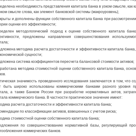
ределена необходимость представления капитала банка в узком смысле, как 
ком смысле слова, как элемент банковской системы (макроуровень);
скрыты и дополнены функции собственного капитала банка при рассмотрении 
ерии оценки его эффективности;
ределен методологический подход к оценке собственного капитала банк
ктивности, предложены направления совершенствования используемог
тала;
едложена методика расчета достаточности и эффективности капитала банка
экономической сущности;
едложена система коэффициентов пересчета балансовой стоимости активов;
зработана методика стоимостной оценки собственного капитала банка, осн
вов.
тическая значимость проведенного исследования заключается в том, что 
т быть широко использованы коммерческими банками разного уровня п
тала, а также Банком России при разработке нормативных актов, затр
тала коммерческого банка. В частности практическое значение имеют:
тодика расчета достаточности и эффективности капитала банка;
комендации по классификации активов, взвешенных с учетом риска;
тодика стоимостной оценки собственного капитала банка;
едложения по совершенствованию нормативной базы, регулирующей про
гообложения коммерческих банков.