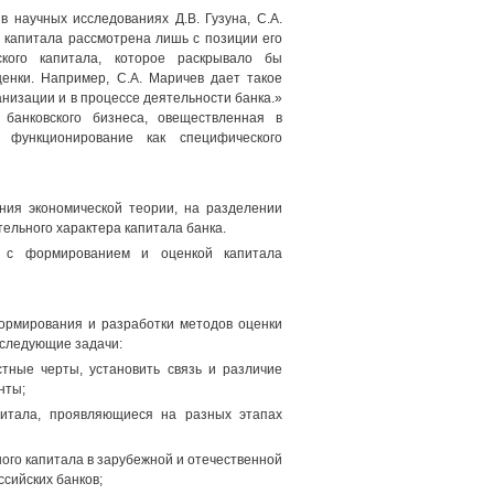
 научных исследованиях Д.В. Гузуна, С.А.
ка капитала рассмотрена лишь с позиции его
ского капитала, которое раскрывало бы
енки. Например, С.А. Маричев дает такое
анизации и в процессе деятельности банка.»
ь банковского бизнеса, овеществленная в
 функционирование как специфического
ния экономической теории, на разделении
ельного характера капитала банка.
х с формированием и оценкой капитала
ормирования и разработки методов оценки
 следующие задачи:
стные черты, установить связь и различие
нты;
апитала, проявляющиеся на разных этапах
ого капитала в зарубежной и отечественной
сийских банков;