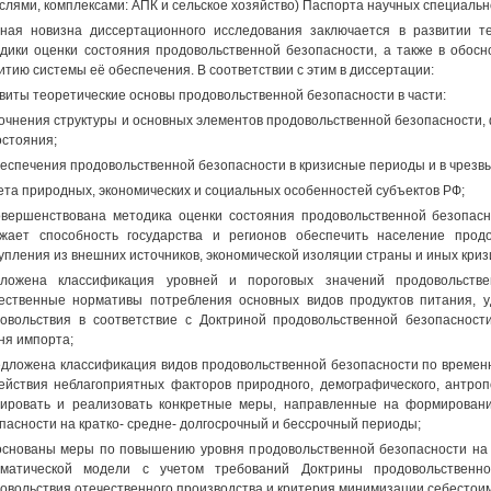
слями, комплексами: АПК и сельское хозяйство) Паспорта научных специальн
ная новизна диссертационного исследования заключается в развитии т
дики оценки состояния продовольственной безопасности, а также в обос
итию системы её обеспечения. В соответствии с этим в диссертации:
звиты теоретические основы продовольственной безопасности в части:
точнения структуры и основных элементов продовольственной безопасности
остояния;
беспечения продовольственной безопасности в кризисные периоды и в чрезв
чета природных, экономических и социальных особенностей субъектов РФ;
овершенствована методика оценки состояния продовольственной безопасн
жает способность государства и регионов обеспечить население прод
упления из внешних источников, экономической изоляции страны и иных криз
дложена классификация уровней и пороговых значений продовольств
ественные нормативы потребления основных видов продуктов питания, у
овольствия в соответствие с Доктриной продовольственной безопаснос
ня импорта;
едложена классификация видов продовольственной безопасности по време
ействия неблагоприятных факторов природного, демографического, антропо
ировать и реализовать конкретные меры, направленные на формировани
пасности на кратко- средне- долгосрочный и бессрочный периоды;
основаны меры по повышению уровня продовольственной безопасности на 
ематической модели с учетом требований Доктрины продовольственн
овольствия отечественного производства и критерия минимизации себестои