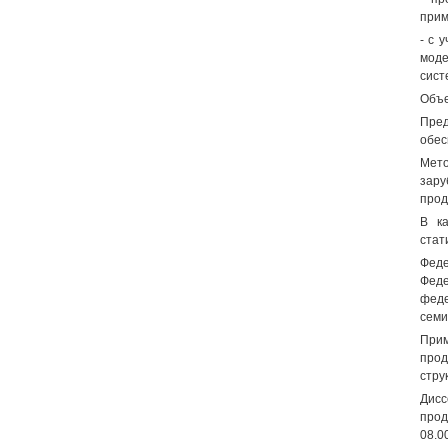
прим
- с 
моде
сист
Объе
Пред
обес
Мет
зару
прод
В к
стат
Феде
Феде
феде
семи
Прим
прод
стру
Дисс
прод
08.0