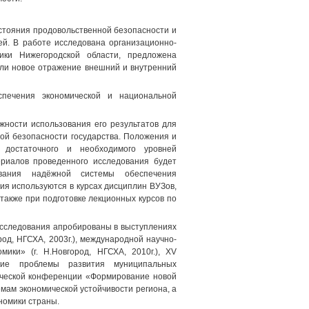
остояния продовольственной безопасности и
ей. В работе исследована организационно-
мики Нижегородской области, предложена
шли новое отражение внешний и внутренний
спечения экономической и национальной
жности использования его результатов для
ой безопасности государства. Положения и
достаточного и необходимого уровней
ериалов проведенного исследования будет
ования надёжной системы обеспечения
ия используются в курсах дисциплин ВУЗов,
также при подготовке лекционных курсов по
исследования апробированы в выступлениях
од, НГСХА, 2003г.), международной научно-
ики» (г. Н.Новгород, НГСХА, 2010г.), XV
ские проблемы развития муниципальных
тической конференции «Формирование новой
емам экономической устойчивости региона, а
номики страны.