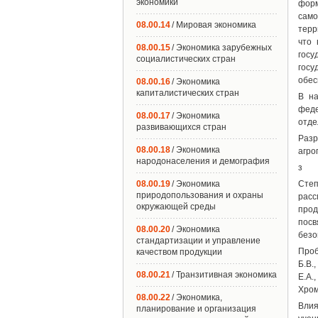
экономики
форм
сам
08.00.14
/ Мировая экономика
терр
что 
08.00.15
/ Экономика зарубежных
госу
социалистических стран
госу
обес
08.00.16
/ Экономика
капиталистических стран
В на
феде
08.00.17
/ Экономика
отде
развивающихся стран
Разр
08.00.18
/ Экономика
агро
народонаселения и демография
з
08.00.19
/ Экономика
Степ
природопользования и охраны
расс
окружающей среды
прод
пос
08.00.20
/ Экономика
безо
стандартизации и управление
Проб
качеством продукции
Б.В.
08.00.21
/ Транзитивная экономика
Е.А.
Хром
08.00.22
/ Экономика,
Влия
планирование и организация