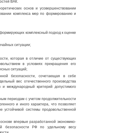
остей ВАК.
еоретических основ и усовершенствовании
новании комплекса мер по формированию и
, формирующих комплексный подход к оценке
ычайных ситуации;
ости, которая в отличие от существующих
овольствием в условиях прекращения его
исных ситуаций;
енной безопасности, сочетающая в себе
дельный вес отечественного производства
ти и международный критерий допустимого
нным периодам с учетом продолжительности
генного и иного характера, что позволяет
е устойчивой системы продовольственной
основе впервые разработанной экономико-
ой безопасности РФ по удельному весу
мости.