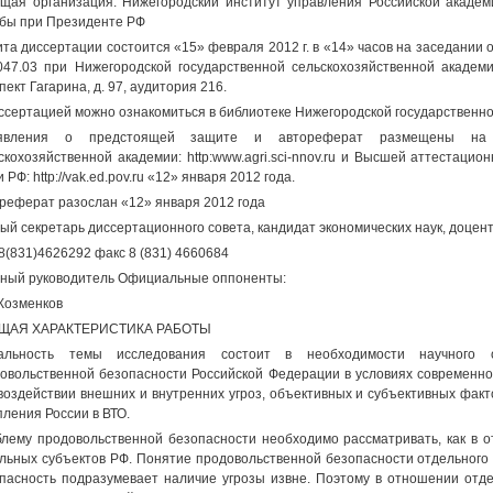
щая организация: Нижегородский институт управления Российской академ
бы при Президенте РФ
та диссертации состоится «15» февраля 2012 г. в «14» часов на заседании
047.03 при Нижегородской государственной сельскохозяйственной академи
пект Гагарина, д. 97, аудитория 216.
ссертацией можно ознакомиться в библиотеке Нижегородской государственно
явления о предстоящей защите и автореферат размещены на са
скохозяйственной академии: http:www.agri.sci-nnov.ru и Высшей аттестаци
 РФ: http://vak.ed.pov.ru «12» января 2012 года.
реферат разослан «12» января 2012 года
ый секретарь диссертационного совета, кандидат экономических наук, доцен
 8(831)4626292 факс 8 (831) 4660684
ный руководитель Официальные оппоненты:
 Козменков
ОБЩАЯ ХАРАКТЕРИСТИКА РАБОТЫ
уальность темы исследования состоит в необходимости научного
овольственной безопасности Российской Федерации в условиях современног
воздействии внешних и внутренних угроз, объективных и субъективных факт
пления России в ВТО.
лему продовольственной безопасности необходимо рассматривать, как в о
льных субъектов РФ. Понятие продовольственной безопасности отдельного 
пасность подразумевает наличие угрозы извне. Поэтому в отношении отде