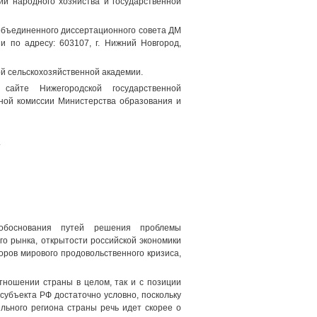
ии народного хозяйства и государственной
 объединенного диссертационного совета ДМ
и по адресу: 603107, г. Нижний Новгород,
й сельскохозяйственной академии.
йте Нижегородской государственной
онной комиссии Министерства образования и
т
 обоснования путей решения проблемы
о рынка, открытости российской экономики
оров мирового продовольственного кризиса,
тношении страны в целом, так и с позиции
субъекта РФ достаточно условно, поскольку
льного региона страны речь идет скорее о