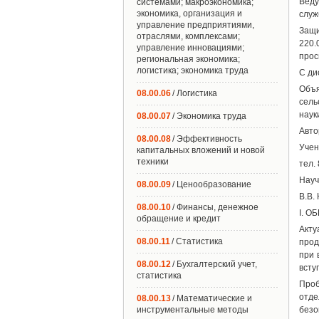
Веду
системами; макроэкономика;
экономика, организация и
служ
управление предприятиями,
Защи
отраслями, комплексами;
220.
управление инновациями;
прос
региональная экономика;
логистика; экономика труда
С ди
Объ
08.00.06
/ Логистика
сель
науки
08.00.07
/ Экономика труда
Авто
08.00.08
/ Эффективность
Учен
капитальных вложений и новой
техники
тел.
Науч
08.00.09
/ Ценообразование
В.В.
08.00.10
/ Финансы, денежное
I. 
обращение и кредит
Акт
08.00.11
/ Статистика
прод
при 
08.00.12
/ Бухгалтерский учет,
всту
статистика
Проб
отде
08.00.13
/ Математические и
инструментальные методы
безо