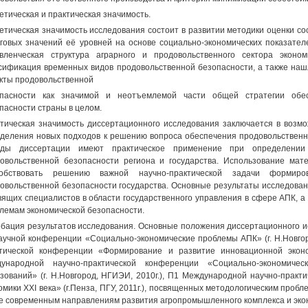
етическая и практическая значимость.
етическая значимость исследования состоит в развитии методики оценки с
говых значений её уровней на основе социально-экономических показател
вленческая структура аграрного и продовольственного сектора эконо
сификация временных видов продовольственной безопасности, а также на
кты продовольственной
опасности как значимой и неотъемлемой части общей стратегии обе
пасности страны в целом.
тическая значимость диссертационного исследования заключается в возмо
деления новых подходов к решению вопроса обеспечения продовольственн
оды диссертации имеют практическое применение при определении 
овольственной безопасности региона и государства. Использование мат
собствовать решению важной научно-практической задачи формир
овольственной безопасности государства. Основные результаты исследован
вящих специалистов в области государственного управления в сфере АПК, а 
лемам экономической безопасности.
бация результатов исследования. Основные положения диссертационного 
аучной конференции «Социально-экономические проблемы АПК» (г. Н.Новгор
тической конференции «Формирование и развитие инновационной эконом
дународной научно-практической конференции «Социально-экономиче
зований» (г. Н.Новгород, НГИЭИ, 2010г.), П1 Международной научно-прак
омики XXI века» (г.Пенза, ПГУ, 2011г.), посвященных методологическим пробл
е современным направлениям развития агропромышленного комплекса и эко