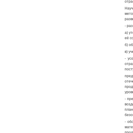
отра
Науч
мето
разв
- ра
а) у
её с
б) о
в) у
- ус
отра
пост
пре
отеч
прод
уров
- пр
возд
план
безо
- об
мат
прод