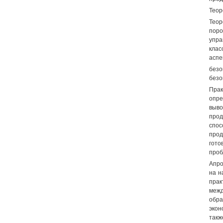
Теор
Теор
поро
упра
клас
аспе
без
безо
Прак
опре
выв
прод
спо
прод
гото
проб
Апро
на н
прак
меж
обра
экон
такж