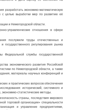
ния разработать экономико-математическую
и с целью выработки мер по развитию её
ации и Нижегородской области.
ионно-управленческие отношения в сфере
вания послужили труды отечественных и
 и государственного регулирования рынка
лы Федеральной службы государственной
рства экономического развития Российской
истики по Нижегородской области, а также
здания, материалы научных конференций и
ских и практических вопросов обеспечения
сследования: исторический, системного и
, экономико-статистические методы.
безопасность страны, последствия мирового
рной торговой организации» специальности
рганизация и управление предприятиями,