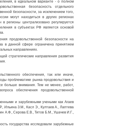
еления, в идеальном варианте - о полном
вольственная безопасность отдельного
венной безопасности, за исключением того,
ссии могут находиться в других регионах
ан в регионы централизовано регулируется
селения в субъектах РФ является основой
ва.
ения продовольственной безопасности на
тва в данной сфере ограничена принятием
уальных направлениях.
щей стратегические направления развития
ния.
ьственного обеспечения, так или иначе,
годы проблематике рынка продовольствия и
се больше внимания. Тем не менее, работ,
опроса обеспечения продовольственной
венными и зарубежными учеными как Агаев
Р., Ильина З.М., Касл Э., Култаев А., Лаптева
н А.Ф., Серова Е.В., Титов Б.М., Ушачев И.Г.,
ость государства исследовали зарубежные