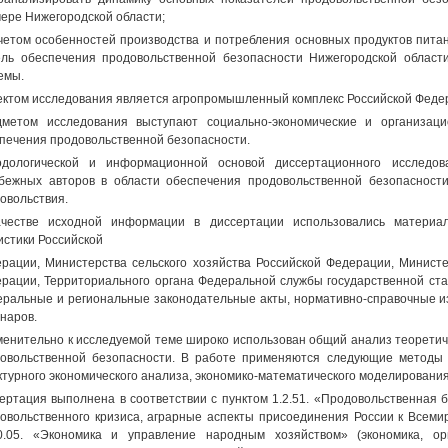
ере Нижегородской области;
учетом особенностей производства и потребления основных продуктов пита
ль обеспечения продовольственной безопасности Нижегородской област
емы.
ктом исследования является агропромышленный комплекс Российской Федер
метом исследования выступают социально-экономические и организац
печения продовольственной безопасности.
одологической и информационной основой диссертационного исследо
бежных авторов в области обеспечения продовольственной безопасности
овольствия.
ачестве исходной информации в диссертации использовались материа
истики Российской
рации, Министерства сельского хозяйства Российской Федерации, Министе
рации, Территориального органа Федеральной службы государственной стат
ральные и региональные законодательные акты, нормативно-справочные и
наров.
енительно к исследуемой теме широко использован общий анализ теоретиче
овольственной безопасности. В работе применяются следующие методы и
ктурного экономического анализа, экономико-математического моделирования
ертация выполнена в соответствии с пунктом 1.2.51. «Продовольственная 
овольственного кризиса, аграрные аспекты присоединения России к Всеми
0.05. «Экономика и управление народным хозяйством» (экономика, о