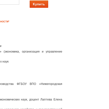
Купить
СНОСТИ"
и
» (экономика, организация и управление
х наук
оизводства ФГБОУ ВПО «Нижегородская
экономических наук, доцент Лаптева Елена