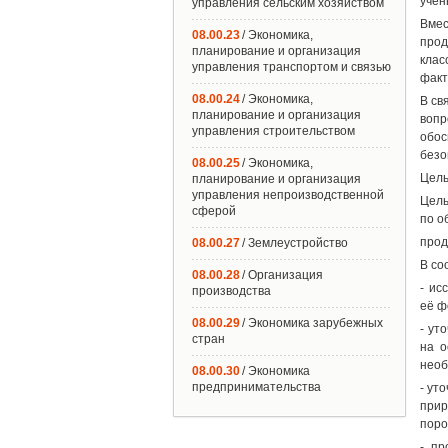
учен
управления сельским хозяйством
Вме
08.00.23
/ Экономика,
про
планирование и организация
кла
управления транспортом и связью
факт
08.00.24
/ Экономика,
В св
планирование и организация
вопр
управления строительством
обос
безо
08.00.25
/ Экономика,
Цель
планирование и организация
управления непроизводственной
Цель
сферой
по о
прод
08.00.27
/ Землеустройство
В со
08.00.28
/ Организация
- ис
производства
её ф
08.00.29
/ Экономика зарубежных
- ут
стран
на о
необ
08.00.30
/ Экономика
предпринимательства
- ут
прир
поро
- пр