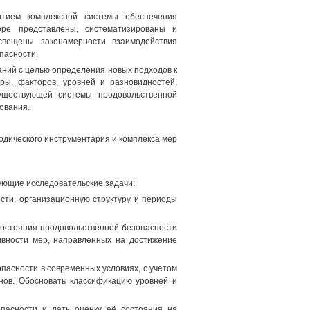
тием комплексной системы обеспечения
ере представлены, систематизированы и
свещены закономерности взаимодействия
пасности.
аний с целью определения новых подходов к
ры, факторов, уровней и разновидностей,
уществующей системы продовольственной
ования.
одического инструментария и комплекса мер
ующие исследовательские задачи:
сти, организационную структуру и периоды
состояния продовольственной безопасности
вности мер, направленных на достижение
пасности в современных условиях, с учетом
нов. Обосновать классификацию уровней и
опасности и дать оценку её состояния на