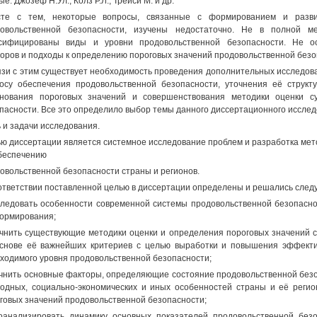
ые: Джозеф Н.Ул., Колз Р.Л., Трейси М. и др.
сте с тем, некоторые вопросы, связанные с формированием и разви
довольственной безопасности, изучены недостаточно. Не в полной м
ссифицированы виды и уровни продовольственной безопасности. Не о
оров и подходы к определению пороговых значений продовольственной безо
язи с этим существует необходимость проведения дополнительных исследов
осу обеспечения продовольственной безопасности, уточнения её структу
нования пороговых значений и совершенствования методики оценки с
пасности. Все это определило выбор темы данного диссертационного исслед
 и задачи исследования.
ю диссертации является системное исследование проблем и разработка мет
беспечению
овольственной безопасности страны и регионов.
ответствии поставленной целью в диссертации определены и решались след
следовать особенности современной системы продовольственной безопасно
ормирования;
очнить существующие методики оценки и определения пороговых значений 
снове её важнейших критериев с целью выработки и повышения эффекти
ходимого уровня продовольственной безопасности;
очнить основные факторы, определяющие состояние продовольственной безо
одных, социально-экономических и иных особенностей страны и её регио
говых значений продовольственной безопасности;
оанализировать динамику основных показателей продовольственной без