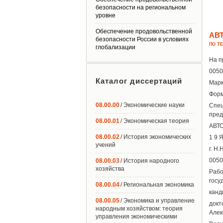
безопасности на региональном
уровне
Обеспечение продовольственной
АВ
безопасности России в условиях
ПО Т
глобализации
На п
0050
Каталог диссертаций
Марк
Форм
08.00.00
/ Экономические науки
Спец
пред
08.00.01
/ Экономическая теория
АВТО
08.00.02
/ История экономических
1 9 
учений
г. Н
0050
08.00.03
/ История народного
хозяйства
Раб
госу
08.00.04
/ Региональная экономика
канд
08.00.05
/ Экономика и управление
докт
народным хозяйством: теория
Алек
управления экономическими