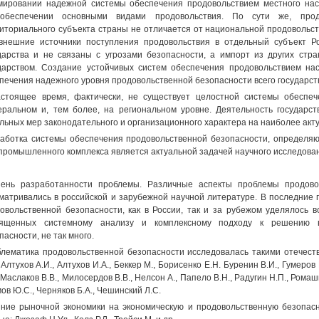
ировании надежной системы обеспечения продовольствием местного нас
ообеспечении основными видами продовольствия. По сути же, продо
иториального субъекта страны не отличается от национальной продовольст
внешние источники поступления продовольствия в отдельный субъект Ро
дарства и не связаны с угрозами безопасности, а импорт из других стр
дарством. Создание устойчивых систем обеспечения продовольствием на
печения надежного уровня продовольственной безопасности всего государст
стоящее время, фактически, не существует целостной системы обеспеч
ральном и, тем более, на региональном уровне. Деятельность государс
льных мер законодательного и организационного характера на наиболее акт
аботка системы обеспечения продовольственной безопасности, определяю
промышленного комплекса является актуальной задачей научного исследова
ень разработанности проблемы. Различные аспекты проблемы продовол
матривались в российской и зарубежной научной литературе. В последние 
овольственной безопасности, как в России, так и за рубежом уделялось в
вященных системному анализу и комплексному подходу к решению в
пасности, не так много.
лематика продовольственной безопасности исследовалась такими отечест
, Алтухов А.И., Алтухов И.А., Беккер М., Борисенко E.H. Буренин В.И., Гумеров 
, Маслаков В.В., Милосердов В.В., Нелсон А., Папело В.Н., Радугин Н.П., Ромаши
ов Ю.С., Черняков Б.А., Чешинский Л.С.
ние рыночной экономики на экономическую и продовольственную безопасн