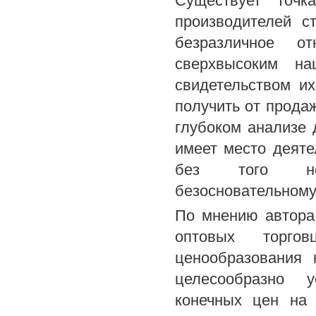
Существует точк
производителей с
безразличное от
сверхвысоким на
свидетельством и
получить от прода
глубоком анализе 
имеет место деяте
без того недо
безосновательному
По мнению автора
оптовых торгов
ценообразования 
целесообразно у
конечных цен на