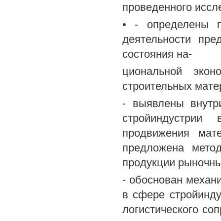
проведенного иссл
• - определены п
деятельности пре
состояния на-
циональной экон
строительных мате
- выявлены внутр
стройиндустрии 
продвижения мате
предложена метод
продукции рыночн
- обоснован механ
в сфере стройинду
логистического со