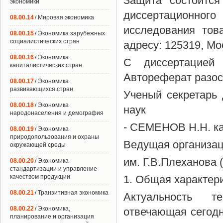
Защита состоится
экономики
диссертационно
08.00.14
/ Мировая экономика
исследования тов
08.00.15
/ Экономика зарубежных
социалистических стран
адресу: 125319, Мос
08.00.16
/ Экономика
С диссертацией
капиталистических стран
Автореферат разосл
08.00.17
/ Экономика
развивающихся стран
Ученый секретарь 
08.00.18
/ Экономика
наук
народонаселения и демография
- СЕМЕНОВ Н.Н. ка
08.00.19
/ Экономика
природопользования и охраны
Ведущая организац
окружающей среды
им. Г.В.Плеханова 
08.00.20
/ Экономика
стандартизации и управление
качеством продукции
1. Общая характер
08.00.21
/ Транзитивная экономика
Актуальность т
08.00.22
/ Экономика,
отвечающая сегод
планирование и организация