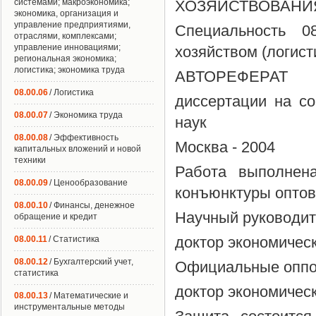
системами; макроэкономика;
ХОЗЯЙСТВОВАНИ
экономика, организация и
управление предприятиями,
Специальность 0
отраслями, комплексами;
управление инновациями;
хозяйством (логист
региональная экономика;
логистика; экономика труда
АВТОРЕФЕРАТ
08.00.06
/ Логистика
диссертации на со
08.00.07
/ Экономика труда
наук
08.00.08
/ Эффективность
Москва - 2004
капитальных вложений и новой
техники
Работа выполнен
08.00.09
/ Ценообразование
конъюнктуры оптов
08.00.10
/ Финансы, денежное
Научный руководи
обращение и кредит
доктор экономическ
08.00.11
/ Статистика
08.00.12
/ Бухгалтерский учет,
Официальные опп
статистика
доктор экономичес
08.00.13
/ Математические и
инструментальные методы