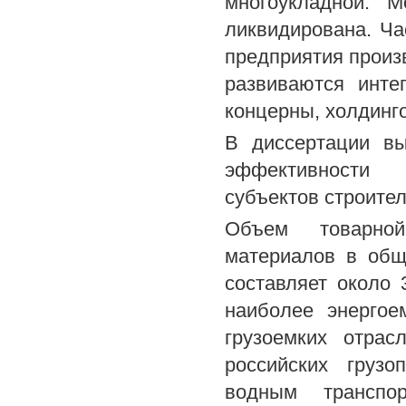
многоукладной. М
ликвидирована. Ч
предприятия произв
развиваются инте
концерны, холдинг
В диссертации вы
эффективности п
субъектов строител
Объем товарной
материалов в общ
составляет около 
наиболее энергое
грузоемких отра
российских груз
водным транспо