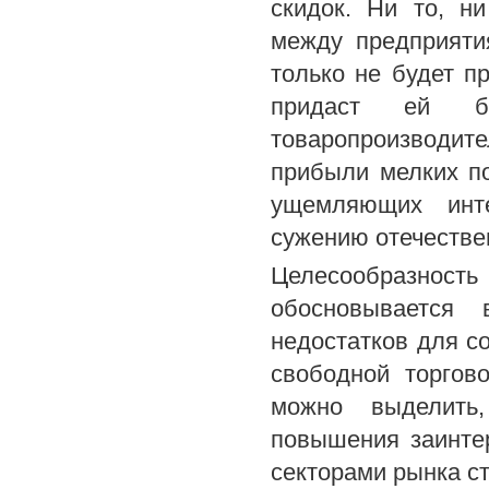
скидок. Ни то, н
между предприяти
только не будет п
придаст ей бо
товаропроизводите
прибыли мелких по
ущемляющих инте
сужению отечестве
Целесообразнос
обосновывается 
недостатков для с
свободной торгов
можно выделить
повышения заинте
секторами рынка с