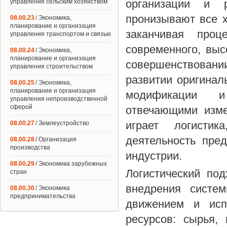
организации и р
управления сельским хозяйством
пронизывают все 
08.00.23
/ Экономика,
планирование и организация
заканчивая проц
управления транспортом и связью
современного, выс
08.00.24
/ Экономика,
планирование и организация
совершенствовани
управления строительством
развитии оригинал
08.00.25
/ Экономика,
планирование и организация
модификации и
управления непроизводственной
сферой
отвечающими изм
играет логистик
08.00.27
/ Землеустройство
деятельность пре
08.00.28
/ Организация
производства
индустрии.
08.00.29
/ Экономика зарубежных
Логистический по
стран
внедрения систем
08.00.30
/ Экономика
предпринимательства
движением и исп
ресурсов: сырья,