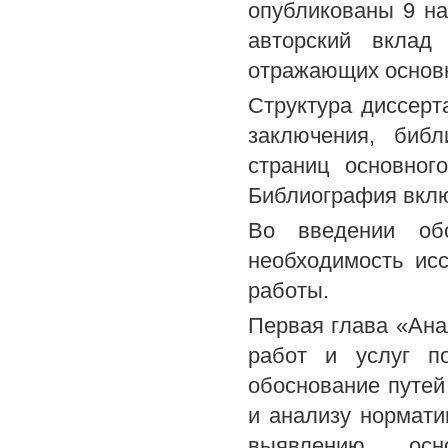
опубликованы 9 на
авторский вклад
отражающих основн
Структура диссерта
заключения, библ
страниц основног
Библиография вклю
Во введении обо
необходимость ис
работы.
Первая глава «Ан
работ и услуг п
обоснование путе
и анализу нормат
выявлению ос