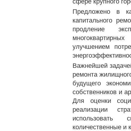
сфере крупного го
Предложено в ка
капитального рем
продление экс
многоквартирны
улучшением потре
энергоэффективнос
Важнейшей задачей
ремонта жилищного
будущего экономи
собственников и а
Для оценки соци
реализации стра
использовать 
количественные и 