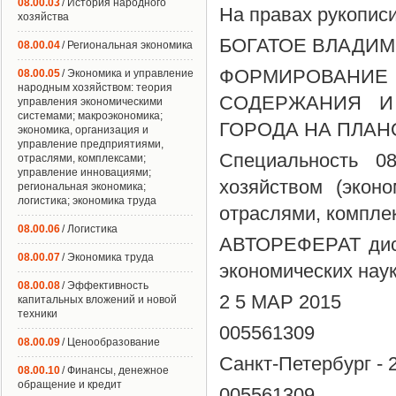
08.00.03
/ История народного
На правах рукопис
хозяйства
БОГАТОЕ ВЛАДИ
08.00.04
/ Региональная экономика
ФОРМИРОВАНИ
08.00.05
/ Экономика и управление
народным хозяйством: теория
СОДЕРЖАНИЯ И
управления экономическими
системами; макроэкономика;
ГОРОДА НА ПЛА
экономика, организация и
управление предприятиями,
Специальность 0
отраслями, комплексами;
управление инновациями;
хозяйством (экон
региональная экономика;
логистика; экономика труда
отраслями, комплек
08.00.06
/ Логистика
АВТОРЕФЕРАТ дисс
08.00.07
/ Экономика труда
экономических нау
08.00.08
/ Эффективность
2 5 МАР 2015
капитальных вложений и новой
техники
005561309
08.00.09
/ Ценообразование
Санкт-Петербург - 
08.00.10
/ Финансы, денежное
обращение и кредит
005561309