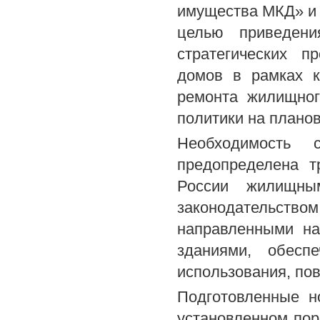
имущества МКД» и 
целью приведени
стратегических п
домов в рамках к
ремонта жилищног
политики на плано
Необходимость с
предопределена т
России жилищным
законодательств
направленными н
зданиями, обесп
использования, по
Подготовленные н
установленном пор