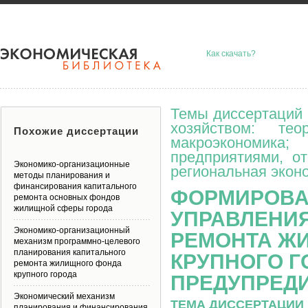
Как скачать?
Темы диссертаций 
хозяйством: тео
Похожие диссертации
макроэкономик
предприятиями, о
Экономико-организационные
региональная эконо
методы планирования и
финансирования капитального
ФОРМИРОВА
ремонта основных фондов
жилищной сферы города
УПРАВЛЕНИ
Экономико-организационный
РЕМОНТА Ж
механизм программно-целевого
планирования капитального
КРУПНОГО Г
ремонта жилищного фонда
крупного города
ПРЕДУПРЕД
Экономический механизм
ТЕМА ДИССЕРТАЦИИ 
планирования и финансирования