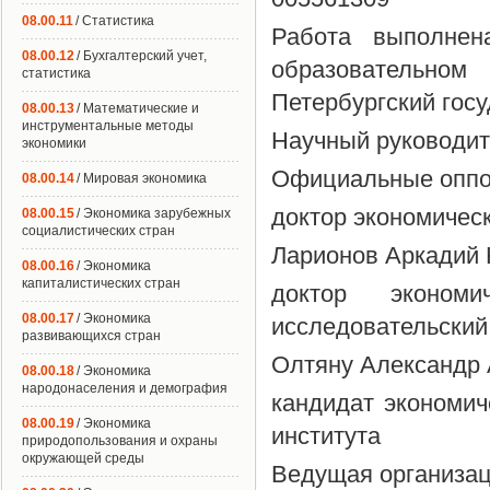
08.00.11
/ Статистика
Работа выполнен
08.00.12
/ Бухгалтерский учет,
образовательно
статистика
Петербургский гос
08.00.13
/ Математические и
инструментальные методы
Научный руководит
экономики
Официальные оппо
08.00.14
/ Мировая экономика
доктор экономичес
08.00.15
/ Экономика зарубежных
социалистических стран
Ларионов Аркадий
08.00.16
/ Экономика
капиталистических стран
доктор эконом
08.00.17
/ Экономика
исследовательский 
развивающихся стран
Олтяну Александр
08.00.18
/ Экономика
народонаселения и демография
кандидат экономич
08.00.19
/ Экономика
института
природопользования и охраны
окружающей среды
Ведущая организа