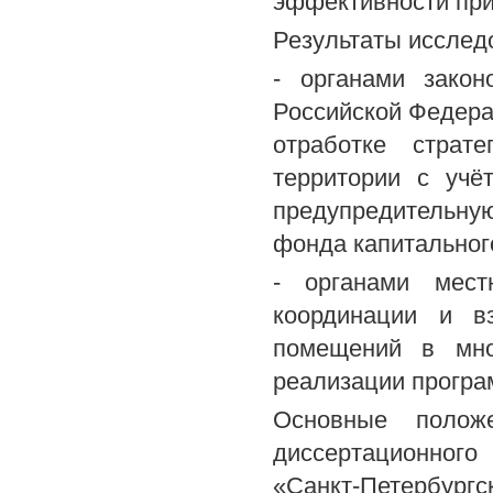
эффективности пр
Результаты исслед
- органами закон
Российской Федера
отработке страт
территории с учё
предупредительну
фонда капитальног
- органами мест
координации и в
помещений в мно
реализации програ
Основные полож
диссертационног
«Санкт-Петербургс