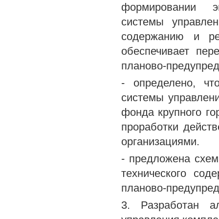
формировании эк
системы управлен
содержанию и ре
обеспечивает пер
планово-предупред
- определено, чт
системы управлен
фонда крупного го
проработки дейст
организациями.
- предложена схем
технического сод
планово-предупреди
3. Разработан а