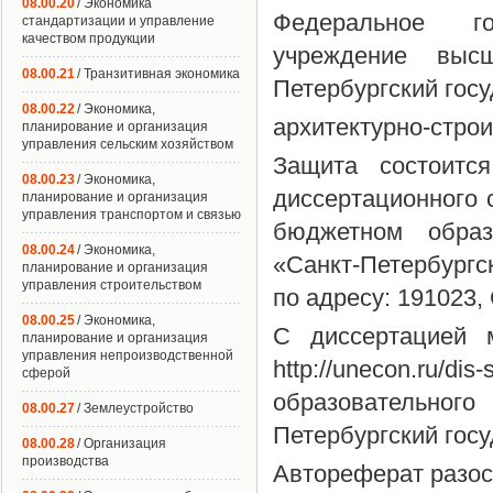
08.00.20
/ Экономика
Федеральное го
стандартизации и управление
качеством продукции
учреждение высш
08.00.21
/ Транзитивная экономика
Петербургский гос
08.00.22
/ Экономика,
архитектурно-стро
планирование и организация
управления сельским хозяйством
Защита состоитс
08.00.23
/ Экономика,
диссертационного 
планирование и организация
управления транспортом и связью
бюджетном образ
08.00.24
/ Экономика,
«Санкт-Петербургс
планирование и организация
управления строительством
по адресу: 191023, 
08.00.25
/ Экономика,
С диссертацией 
планирование и организация
управления непроизводственной
http://unecon.ru/d
сферой
образовательног
08.00.27
/ Землеустройство
Петербургский гос
08.00.28
/ Организация
производства
Автореферат разосл