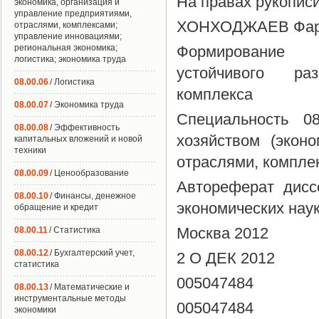
На правах рукопис
экономика, организация и
управление предприятиями,
ХОНХОДЖАЕВ Фарр
отраслями, комплексами;
управление инновациями;
региональная экономика;
Формирование о
логистика; экономика труда
устойчивого раз
08.00.06
/ Логистика
комплекса
08.00.07
/ Экономика труда
Специальность 0
08.00.08
/ Эффективность
хозяйством (экон
капитальных вложений и новой
техники
отраслями, компле
08.00.09
/ Ценообразование
Автореферат дисс
08.00.10
/ Финансы, денежное
экономических нау
обращение и кредит
Москва 2012
08.00.11
/ Статистика
08.00.12
/ Бухгалтерский учет,
2 О ДЕК 2012
статистика
005047484
08.00.13
/ Математические и
инструментальные методы
005047484
экономики