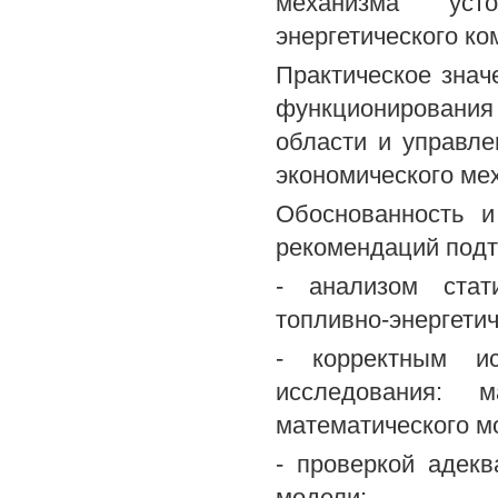
механизма усто
энергетического ко
Практическое зна
функционирования
области и управле
экономического ме
Обоснованность и
рекомендаций под
- анализом стат
топливно-энергети
- корректным ис
исследования: м
математического м
- проверкой адекв
модели;