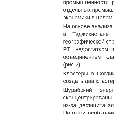
промышленности р
отдельных промышл
экономики в целом.
На основе анализа 
в Таджикистане 
географической ст
РТ, недостатком 
объединением кла
(рис.2).
Кластеры в Согди
создать два класте
Шурабский энер
сконцентрированы
из-за дефицита э
Поэтому необходим