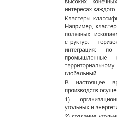
высоких конечны
интересах каждого
Кластеры классиф
Например, класте
полезных ископае
структур: гориз
интеграция: по
промышленные 
территориальном
глобальный.
В настоящее вр
производств осуще
1) организацион
угольных и энергет
2) создание уголь