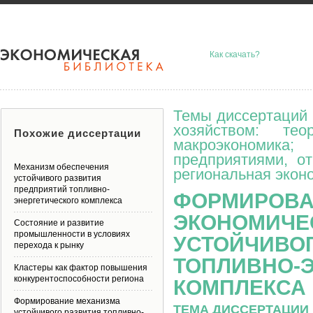
Как скачать?
Темы диссертаций 
хозяйством: тео
Похожие диссертации
макроэкономик
предприятиями, о
Механизм обеспечения
региональная эконо
устойчивого развития
предприятий топливно-
ФОРМИРОВА
энергетического комплекса
ЭКОНОМИЧЕ
Состояние и развитие
промышленности в условиях
УСТОЙЧИВОГ
перехода к рынку
ТОПЛИВНО-
Кластеры как фактор повышения
конкурентоспособности региона
КОМПЛЕКСА
Формирование механизма
ТЕМА ДИССЕРТАЦИИ 
устойчивого развития топливно-