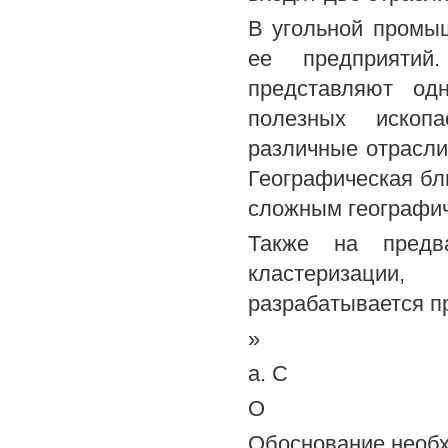
В угольной промы
ее предприятий
представляют од
полезных ископа
различные отрасли
Географическая бли
сложным географи
Также на предва
кластеризации
разрабатывается п
»
а. С
О
Обоснование необхо