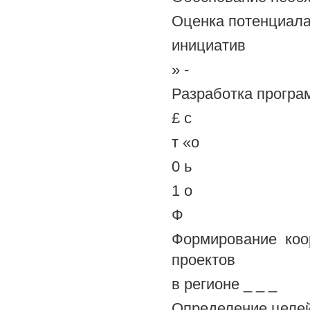
Оценка потенциала
инициатив
» -
Разработка програ
£ с
т «о
0 ь
1 о
Ф
Формирование коо
проектов
в регионе _ _ _
Определение целей