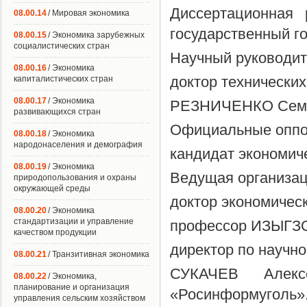
Диссертационная
08.00.14
/ Мировая экономика
государственный г
08.00.15
/ Экономика зарубежных
социалистических стран
Научный руководит
08.00.16
/ Экономика
доктор технических
капиталистических стран
08.00.17
/ Экономика
РЕЗНИЧЕНКО Семе
развивающихся стран
Официальные оппо
08.00.18
/ Экономика
народонаселения и демография
кандидат экономич
08.00.19
/ Экономика
Ведущая организац
природопользования и охраны
окружающей среды
доктор экономическ
08.00.20
/ Экономика
стандартизации и управление
профессор ИЗЫГЗО
качеством продукции
директор по научн
08.00.21
/ Транзитивная экономика
СУКАЧЕВ Алекс
08.00.22
/ Экономика,
планирование и организация
«Росинформуголь»
управления сельским хозяйством