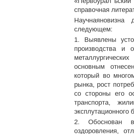
«Первоурал ьский 
справочная литера
Научнаяновизна 
следующем:
1. Выявлены усто
производства и о
металлургических
основным отнесе
который во много
рынка, рост потре
со стороны его о
транспорта, жили
эксплутационного б
2. Обоснован в
оздоровления, от