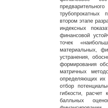
предварительн
трубопрокатных п
втором этапе разр
индексных показ
финансовой устой
точек «наиболь
материальных, фи
устранения, обос
формирования обо
матричных метод
определяющих их 
отбор потенциаль
гибкости, расчет
балльных оцен
финансировании,