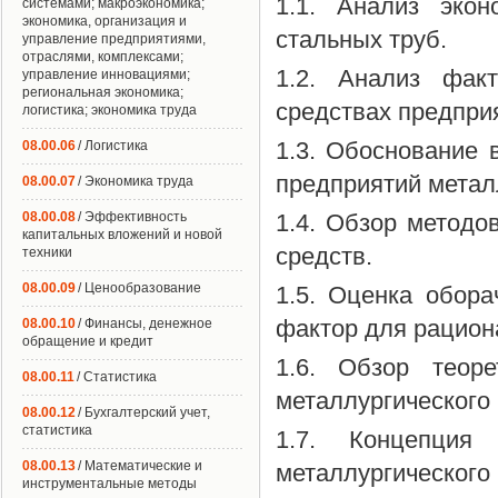
1.1. Анализ экон
системами; макроэкономика;
экономика, организация и
стальных труб.
управление предприятиями,
отраслями, комплексами;
1.2. Анализ фак
управление инновациями;
региональная экономика;
средствах предпри
логистика; экономика труда
1.3. Обоснование 
08.00.06
/ Логистика
предприятий метал
08.00.07
/ Экономика труда
08.00.08
/ Эффективность
1.4. Обзор методо
капитальных вложений и новой
средств.
техники
08.00.09
/ Ценообразование
1.5. Оценка обора
фактор для рацион
08.00.10
/ Финансы, денежное
обращение и кредит
1.6. Обзор теоре
08.00.11
/ Статистика
металлургического
08.00.12
/ Бухгалтерский учет,
статистика
1.7. Концепция 
08.00.13
/ Математические и
металлургического
инструментальные методы