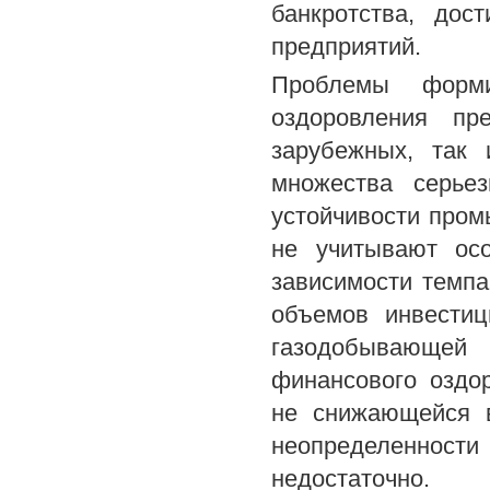
банкротства, дос
предприятий.
Проблемы форми
оздоровления пр
зарубежных, так 
множества серье
устойчивости пром
не учитывают осо
зависимости темпа
объемов инвестиц
газодобывающе
финансового оздо
не снижающейся в
неопределеннос
недостаточно.