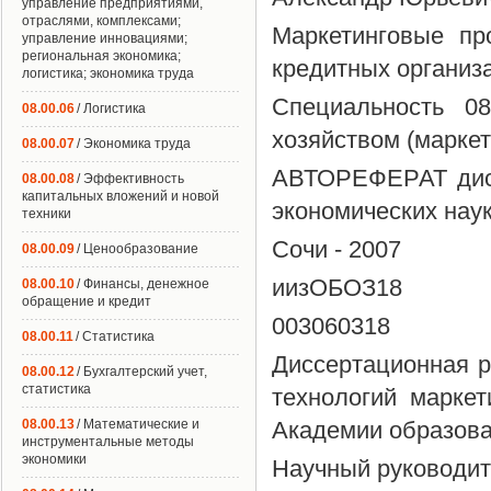
управление предприятиями,
отраслями, комплексами;
Маркетинговые пр
управление инновациями;
региональная экономика;
кредитных организ
логистика; экономика труда
Специальность 0
08.00.06
/ Логистика
хозяйством (маркет
08.00.07
/ Экономика труда
АВТОРЕФЕРАТ дисс
08.00.08
/ Эффективность
капитальных вложений и новой
экономических нау
техники
Сочи - 2007
08.00.09
/ Ценообразование
иизОБОЗ18
08.00.10
/ Финансы, денежное
обращение и кредит
003060318
08.00.11
/ Статистика
Диссертационная р
08.00.12
/ Бухгалтерский учет,
статистика
технологий маркет
08.00.13
/ Математические и
Академии образова
инструментальные методы
экономики
Научный руководит