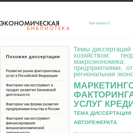
Как скачать?
Темы диссертаций 
хозяйством: тео
Похожие диссертации
макроэкономик
предприятиями, о
Развитие рынка факторинговых
региональная эконо
услуг в Российской Федерации
МАРКЕТИНГ
Факторинг как инструмент и
продукт развития банковской
ФАКТОРИНГ
деятельности
УСЛУГ КРЕД
Факторинг как форма развития
предпринимательства в России
ТЕМА ДИССЕРТАЦИИ 
Факторинг как инструмент
АВТОРЕФЕРАТА
финансирования
внешнеэкономической
деятельности