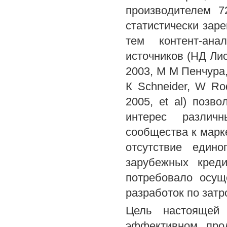
производителем 7
статистически зар
тем контент-ан
источников (НД Лис
2003, М М Пенчура,
К Schneider, W Rod
2005, et al) позв
интерес различн
сообщества к марк
отсутствие едино
зарубежных креди
потребовало осущ
разработок по затр
Цель настоящей
эффективном про