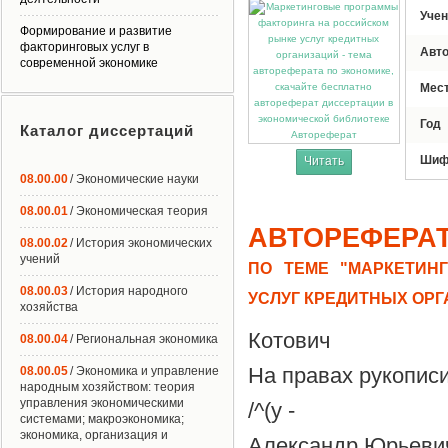
Учен
Формирование и развитие
факторинговых услуг в
Авт
современной экономике
Мес
Год
Каталог диссертаций
Автореферат
Шиф
Читать
08.00.00
/ Экономические науки
08.00.01
/ Экономическая теория
АВТОРЕФЕРА
08.00.02
/ История экономических
учений
ПО ТЕМЕ "МАРКЕТИН
08.00.03
/ История народного
УСЛУГ КРЕДИТНЫХ ОР
хозяйства
Котович
08.00.04
/ Региональная экономика
На правах рукопис
08.00.05
/ Экономика и управление
народным хозяйством: теория
управления экономическими
/^(у -
системами; макроэкономика;
экономика, организация и
Александр Юрьеви