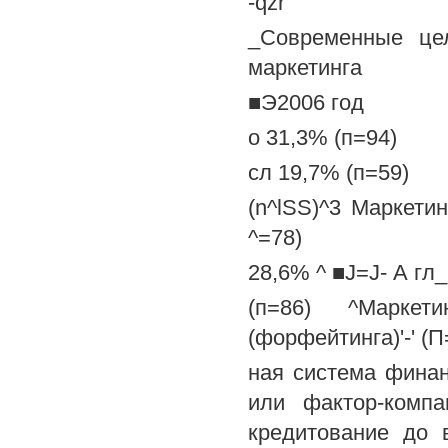
-qzr
_Современные цел
маркетинга
■Э2006 год
о 31,3% (п=94)
сл 19,7% (п=59)
(n^lSS)^3 Маркети
^=78)
28,6% ^ ■J=J- А гл_
(п=86) ^Маркет
(форфейтинга)'-' (П
ная система финан
или фактор-комп
кредитование до 