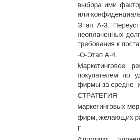
выбора ими фактор
или конфиденциаль
Этап А-3. Переус
неоплаченных долг
требования к пост
-О-Этап А-4.
Маркетинговое ре
покупателем по у
фирмы за средне- 
СТРАТЕГИЯ
маркетинговых мер
фирм, желающих ра
Г
Алгоритм управл