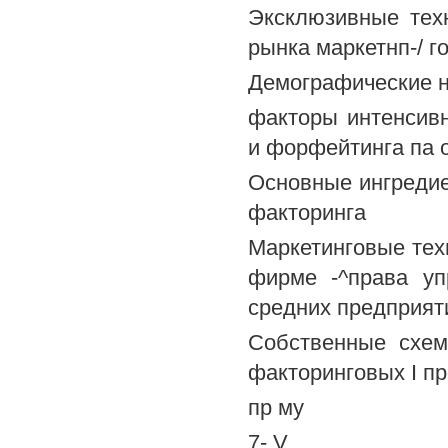
Эксклюзивные тех
рынка маркетнп-/ г
Демографические н
факторы интенсивн
и форфейтинга па о
Основные ингредие
факторинга
Маркетинговые тех
фирме -^права уп
средних предприят
Собственные схем
факторинговых I пр
пр му
7- V