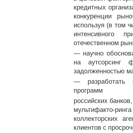
кредитных организ
конкуренции рыно
используя (в том 
интенсивного пр
отечественном рынк
— научно обоснова
на аутсорсинг ф
задолженностью ма
— разработать м
программ
российских банков
мультифакто-ринг
коллекторских аг
клиентов с просро