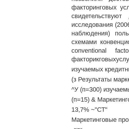
факторинговых ус
свидетельствую
исследования (200
наблюдения) пол
схемами конвенцио
conventional fa
факторикговыхуслу
изучаемых кредитны
(з Результаты марк
^У (п=300) изучае
(п=15) & Маркетин
13,7% ~"СТ"
Маркетинговые пр