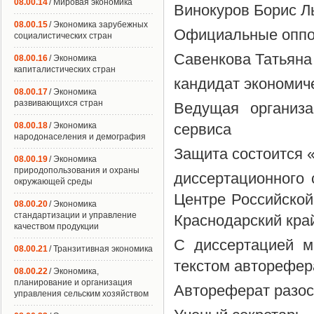
08.00.14
/ Мировая экономика
Винокуров Борис Л
08.00.15
/ Экономика зарубежных
Официальные оппон
социалистических стран
Савенкова Татьяна
08.00.16
/ Экономика
капиталистических стран
кандидат экономич
08.00.17
/ Экономика
развивающихся стран
Ведущая организа
08.00.18
/ Экономика
сервиса
народонаселения и демография
Защита состоится «P
08.00.19
/ Экономика
природопользования и охраны
диссертационного 
окружающей среды
Центре Российской
08.00.20
/ Экономика
стандартизации и управление
Краснодарский край
качеством продукции
С диссертацией м
08.00.21
/ Транзитивная экономика
текстом авторефера
08.00.22
/ Экономика,
планирование и организация
Автореферат разо
управления сельским хозяйством