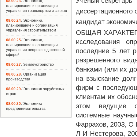
Ученый секретарь
08.00.23
/ Экономика,
планирование и организация
диссертационного с
управления транспортом и связью
кандидат экономич
08.00.24
/ Экономика,
планирование и организация
управления строительством
ОБЩАЯ ХАРАКТЕРИ
08.00.25
/ Экономика,
исследования оп
планирование и организация
последние 5 лет р
управления непроизводственной
сферой
разрешенного вид
08.00.27
/ Землеустройство
банками (или их д
08.00.28
/ Организация
на взыскание долг
производства
фирм с последующ
08.00.29
/ Экономика зарубежных
стран
клиентам их обос
08.00.30
/ Экономика
этом ведущие от
предпринимательства
системные научны
Фаррахов, 2003, О 
Л И Нестерова, 20