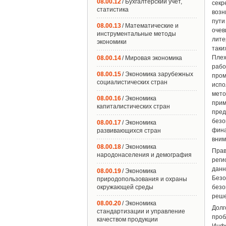
08.00.12
/ Бухгалтерский учет,
секр
статистика
возн
пути
08.00.13
/ Математические и
очев
инструментальные методы
лите
экономики
таки
Плех
08.00.14
/ Мировая экономика
раб
08.00.15
/ Экономика зарубежных
пром
социалистических стран
испо
мето
08.00.16
/ Экономика
прим
капиталистических стран
пре
безо
08.00.17
/ Экономика
фин
развивающихся стран
вним
08.00.18
/ Экономика
Прав
народонаселения и демография
реги
дан
08.00.19
/ Экономика
Безо
природопользования и охраны
окружающей среды
безо
реше
08.00.20
/ Экономика
Долг
стандартизации и управление
проб
качеством продукции