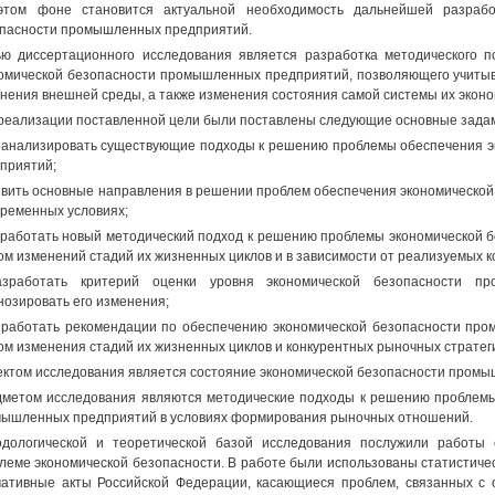
этом фоне становится актуальной необходимость дальнейшей разрабо
пасности промышленных предприятий.
ю диссертационного исследования является разработка методического 
омической безопасности промышленных предприятий, позволяющего учитыва
нения внешней среды, а также изменения состояния самой системы их эконо
реализации поставленной цели были поставлены следующие основные зада
оанализировать существующие подходы к решению проблемы обеспечения 
приятий;
явить основные направления в решении проблем обеспечения экономическ
временных условиях;
зработать новый методический подход к решению проблемы экономической
ом изменений стадий их жизненных циклов и в зависимости от реализуемых 
азработать критерий оценки уровня экономической безопасности п
нозировать его изменения;
зработать рекомендации по обеспечению экономической безопасности про
ом изменения стадий их жизненных циклов и конкурентных рыночных стратег
ктом исследования является состояние экономической безопасности пром
метом исследования являются методические подходы к решению проблемы
ышленных предприятий в условиях формирования рыночных отношений.
дологической и теоретической базой исследования послужили работы 
леме экономической безопасности. В работе были использованы статистиче
ативные акты Российской Федерации, касающиеся проблем, связанных с 