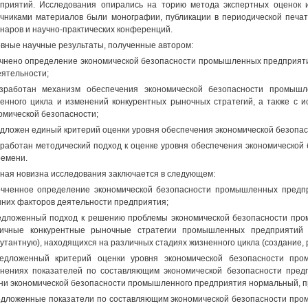
приятий. Исследования опирались на торию метода экспертных оценок 
чниками материалов были монографии, публикации в периодической печат
наров и научно-практических конференций.
вные научные результаты, полученные автором:
очнено определение экономической безопасности промышленных предприяти
еятельности;
зработан механизм обеспечения экономической безопасности промышл
енного цикла и изменений конкурентных рыночных стратегий, а также с 
омической безопасности;
едложен единый критерий оценки уровня обеспечения экономической безопа
зработан методический подход к оценке уровня обеспечения экономическо
ремени.
ная новизна исследования заключается в следующем:
очненное определение экономической безопасности промышленных предп
них факторов деятельности предприятия;
едложенный подход к решению проблемы экономической безопасности про
ичные конкурентные рыночные стратегии промышленных предприятий (
утантную), находящихся на различных стадиях жизненного цикла (создание, ро
едложенный критерий оценки уровня экономической безопасности про
нениях показателей по составляющим экономической безопасности пред
ни экономической безопасности промышленного предприятия нормальный, пр
едложенные показатели по составляющим экономической безопасности про