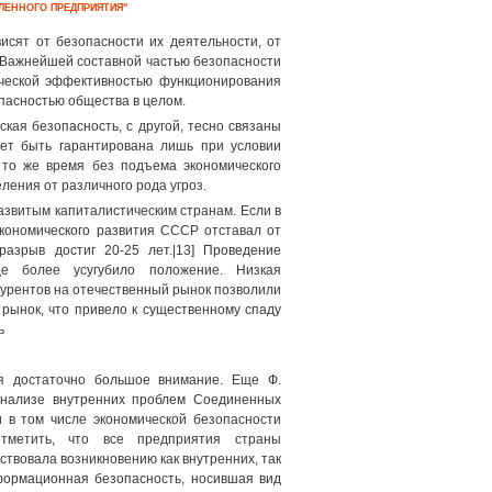
ЛЕННОГО ПРЕДПРИЯТИЯ"
исят от безопасности их деятельности, от
 Важнейшей составной частью безопасности
ической эффективностью функционирования
пасностью общества в целом.
ская безопасность, с другой, тесно связаны
жет быть гарантирована лишь при условии
 то же время без подъема экономического
ления от различного рода угроз.
азвитым капиталистическим странам. Если в
экономического развития СССР отставал от
разрыв достиг 20-25 лет.|13] Проведение
ще более усугубило положение. Низкая
курентов на отечественный рынок позволили
рынок, что привело к существенному спаду
ь
ся достаточно большое внимание. Еще Ф.
 анализе внутренних проблем Соединенных
 в том числе экономической безопасности
тметить, что все предприятия страны
твовала возникновению как внутренних, так
формационная безопасность, носившая вид