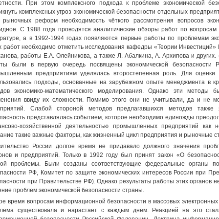
етности. При этом комплексного подхода к проблеме экономической безо
икнуть комплексных угроз экономической безопасности отдельных предприя
 рыночных реформ необходимость чёткого рассмотрения вопросов экон
идное. С 1988 года проводятся аналитические обзоры работ по вопросам
ратуре, а в 1992-1994 годах появляются первые работы по проблемам эк
х работ необходимо отметить исследования кафедры «Теории Инвестиций» Р
анова, работы Е.А. Олейникова, а также Л. Абалкина, А. Архипова и других. 
оты были в первую очередь посвящены экономической безопасности 
ышленным предприятиям уделялась второстепенная роль. Для оценки 
льзовались подходы, основанные на зарубежном опыте менеджмента в к
дов экономико-математического моделирования. Однако эти методы б
енения ввиду их сложности. Помимо этого они не учитывали, да и не мо
дприятий. Слабой стороной методов предлагавшихся методов также я
пасность представлялась событием, которое необходимо единожды преодоле
ансово-хозяйственной деятельностью промышленных предприятий как 
ание такие важные факторы, как жизненный цикл предприятия и рыночные ст
ительство России долгое время не придавало должного значения пробл
онов и предприятий. Только в 1992 году был принят закон «О безопасно
ной проблемы. Были созданы соответствующие федеральные органы по
пасности РФ, Комитет по защите экономических интересов России при Пре
пасности при Правительстве РФ). Однако результаты работы этих органов не
ние проблем экономической безопасности страны.
ое время вопросам информационной безопасности в массовых электронных 
лема существовала и нарастает с каждым днём. Реакцией на это стал