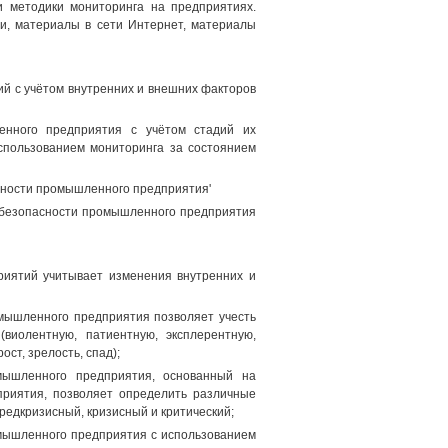
и методики мониторинга на предприятиях.
и, материалы в сети Интернет, материалы
й с учётом внутренних и внешних факторов
енного предприятия с учётом стадий их
использованием мониторинга за состоянием
сности промышленного предприятия'
й безопасности промышленного предприятия
риятий учитывает изменения внутренних и
мышленного предприятия позволяет учесть
виолентную, патиентную, эксплерентную,
ст, зрелость, спад);
мышленного предприятия, основанный на
приятия, позволяет определить различные
едкризисный, кризисный и критический;
мышленного предприятия с использованием