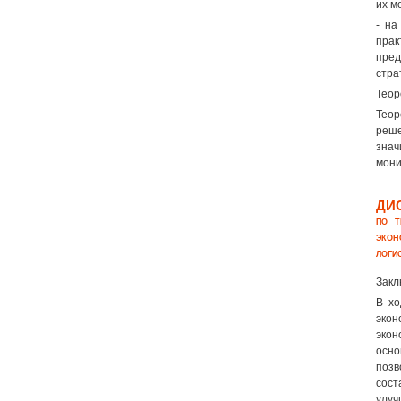
их м
- на
пра
пред
стра
Теор
Теор
реш
знач
мони
ДИ
ПО Т
ЭКОН
ЛОГИ
Закл
В хо
экон
экон
осно
позв
сост
улуч