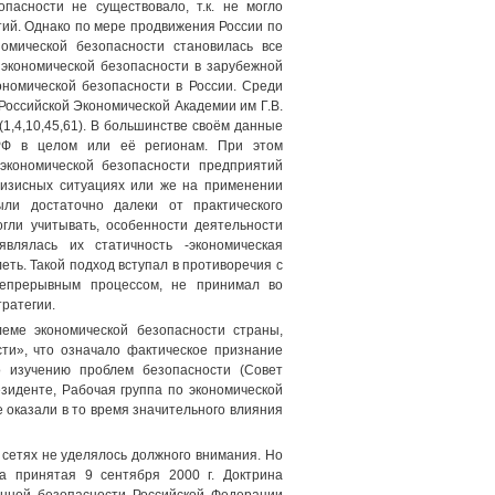
пасности не существовало, т.к. не могло
тий. Однако по мере продвижения России по
омической безопасности становилась все
 экономической безопасности в зарубежной
ономической безопасности в России. Среди
оссийской Экономической Академии им Г.В.
(1,4,10,45,61). В большинстве своём данные
РФ в целом или её регионам. При этом
экономической безопасности предприятий
ризисных ситуациях или же на применении
ыли достаточно далеки от практического
гли учитывать, особенности деятельности
влялась их статичность -экономическая
ть. Такой подход вступал в противоречия с
непрерывным процессом, не принимал во
ратегии.
еме экономической безопасности страны,
сти», что означало фактическое признание
 изучению проблем безопасности (Совет
зиденте, Рабочая группа по экономической
 оказали в то время значительного влияния
сетях не уделялось должного внимания. Но
а принятая 9 сентября 2000 г. Доктрина