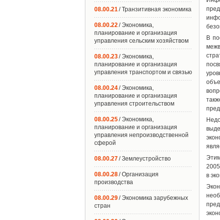
Инфо
пред
08.00.21
/ Транзитивная экономика
инф
08.00.22
/ Экономика,
безо
планирование и организация
В по
управления сельским хозяйством
межв
стра
08.00.23
/ Экономика,
планирование и организация
посв
управления транспортом и связью
уров
объе
08.00.24
/ Экономика,
вопр
планирование и организация
такж
управления строительством
пред
08.00.25
/ Экономика,
Недо
планирование и организация
выд
управления непроизводственной
экон
сферой
явля
Этим
08.00.27
/ Землеустройство
2005
08.00.28
/ Организация
в эк
производства
Экон
необ
08.00.29
/ Экономика зарубежных
пре
стран
экон