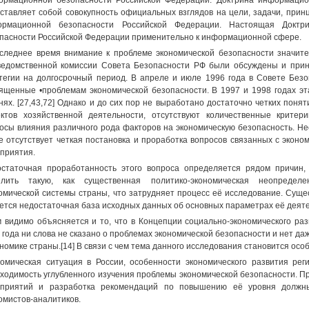
рмационной безопасности Российской Федерации. Доктрина информацио
ставляет собой совокупность официальных взглядов на цели, задачи, при
ормационной безопасности Российской Федерации. Настоящая Доктр
пасности Российской Федерации применительно к информационной сфере.
следнее время внимание к проблеме экономической безопасности значите
едомственной комиссии Совета Безопасности РФ были обсуждены и прин
тегии на долгосрочный период. В апреле и июле 1996 года в Совете Без
ященные •проблемам экономической безопасности. В 1997 и 1998 годах э
нях. [27,43,72] Однако и до сих пор не выработано достаточно четких поня
ктов хозяйственной деятельности, отсутствуют количественные критер
осы влияния различного рода факторов на экономическую безопасность. Не
е отсутствует четкая постановка и проработка вопросов связанных с эконом
приятия.
статочная проработанность этого вопроса определяется рядом причин,
елить такую, как существенная политико-экономическая неопределе
омической системы страны, что затрудняет процесс её исследование. Сущ
ется недостаточная база исходных данных об основных параметрах её деят
 видимо объясняется и то, что в Концепции социально-экономического ра
 года ни слова не сказано о проблемах экономической безопасности и нет д
ономике страны.[14] В связи с чем тема данного исследования становится осо
омическая ситуация в России, особенности экономического развития рег
ходимость углубленного изучения проблемы экономической безопасности. П
дприятий и разработка рекомендаций по повышению её уровня должн
омистов-аналитиков.