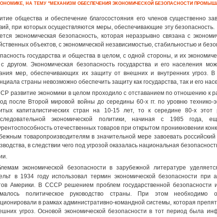
КОНОМИКЕ, НА ТЕМУ "МЕХАНИЗМ ОБЕСПЕЧЕНИЯ ЭКОНОМИЧЕСКОЙ БЕЗОПАСНОСТИ ПРОМЫШ
итие общества и обеспечение благосостояния его членов существенно зав
вий, при которых осуществляются меры, обеспечивающие эту безопасность.
ется экономическая безопасность, которая неразрывно связана с эконом
йственных объектов, с экономической независимостью, стабильностью и безо
пасность государства и общества в целом, с одной стороны, и их экономиче
 с другом. Экономическая безопасность государства и его населения мо
ания мер, обеспечивающих их защиту от внешних и внутренних угроз. В
нциала страны невозможно обеспечить защиту как государства, так и его насе
СР развитие экономики в целом проходило с отставанием по отношению к р
од после Второй мировой войны до середины 60-х гг. по уровню технико-
итых капиталистических стран на 10-15 лет, то к середине 80-х этот 
оследовательной экономической политики, начиная с 1985 года, е
урентоспособность отечественных товаров при открытом проникновении кон
бежным товаропроизводителям в значительной мере завоевать российский 
зводства, в следствии чего под угрозой оказалась национальная безопасност
ии.
лемам экономической безопасности в зарубежной литературе уделяет
ельт в 1934 году использовал термин экономической безопасности при
ов Америки. В СССР решением проблем государственной безопасности и
ималось политическое руководство страны. При этом необходимо о
ционировали в рамках административно-командной системы, которая препятс
ешних угроз. Основой экономической безопасности в тот период была ин