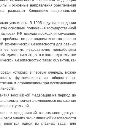
нной безопасности Российской Федерации
нципы и основные направления обеспечения
ина развивает Концепцию национальной
льно усилилось. В 1995 году на заседании
яты основные положения государственной
опасности РФ дважды проходили слушания,
та проблема не раз поднималась на разных
тий экономической безопасности для разных
ии её оценки, недостаточно проработаны
обходимо отметить, что в законодательстве
ической безопасностью таких объектов, как
 среди которых, в первую очередь, можно
нность функционирования общественно-
ественным ограничением при исследованиях
ельности.
звития Российской Федерации на период до
аже анализа причин сложившегося положения
бенно актуальной.
ионов и предприятий все сильнее диктуют
ри этом анализ экономической безопасности
ы являться одной из главных задач для