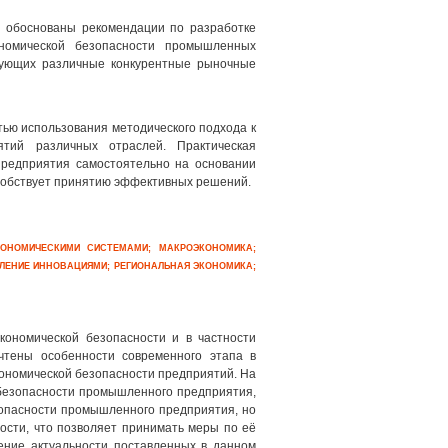
и обоснованы рекомендации по разработке
номической безопасности промышленных
зующих различные конкурентные рыночные
тью использования методического подхода к
тий различных отраслей. Практическая
предприятия самостоятельно на основании
особствует принятию эффективных решений.
КОНОМИЧЕСКИМИ СИСТЕМАМИ; МАКРОЭКОНОМИКА;
ВЛЕНИЕ ИННОВАЦИЯМИ; РЕГИОНАЛЬНАЯ ЭКОНОМИКА;
кономической безопасности и в частности
чтены особенности современного этапа в
кономической безопасности предприятий. На
 безопасности промышленного предприятия,
зопасности промышленного предприятия, но
ости, что позволяет принимать меры по её
ение актуальности поставленных в данном