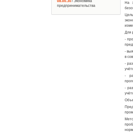
08.00.30
/ Экономика
На 
предпринимательства
безо
Цель
экон
изме
Для 
- пр
пред
- вы
в со
- ра
учёт
- р
прог
- ра
учёт
Объе
Пред
пром
Мето
проб
норм