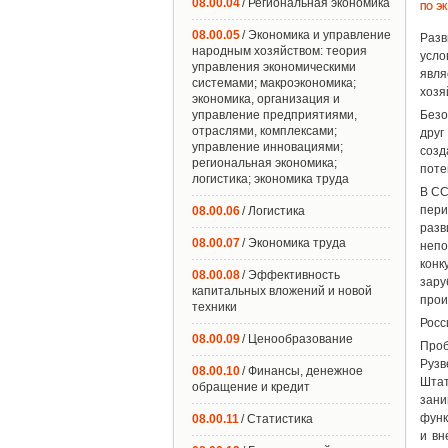
08.00.04
/ Региональная экономика
ПО Э
08.00.05
/ Экономика и управление
Разв
народным хозяйством: теория
усло
управления экономическими
явля
системами; макроэкономика;
хозя
экономика, организация и
управление предприятиями,
Безо
отраслями, комплексами;
друг
управление инновациями;
созд
региональная экономика;
поте
логистика; экономика труда
В СС
пери
08.00.06
/ Логистика
разв
08.00.07
/ Экономика труда
неп
конк
08.00.08
/ Эффективность
зару
капитальных вложений и новой
прои
техники
Росс
08.00.09
/ Ценообразование
Проб
Рузв
08.00.10
/ Финансы, денежное
Штат
обращение и кредит
зан
функ
08.00.11
/ Статистика
и вн