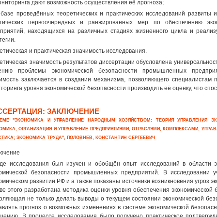
ониторинга дают возможность осуществления её лрогноза;
 базе проведённых теоретических и практических исследований развиты 
ктических первоочередных и ранжированных мер по обеспечению эко
приятий, находящихся на различных стадиях жизненного цикла и реали
тегии.
етическая и практическая значимость исследования.
етическая значимость результатов диссертации обусловлена универсальнос
ению проблемы экономической безопасности промышленных предприя
имость заключается в создании механизма, позволяющего специалистам 
торинга уровня экономической безопасности производить её оценку, что сп
ССЕРТАЦИЯ: ЗАКЛЮЧЕНИЕ
ЕМЕ "ЭКОНОМИКА И УПРАВЛЕНИЕ НАРОДНЫМ ХОЗЯЙСТВОМ: ТЕОРИЯ УПРАВЛЕНИЯ Э
ОМИКА, ОРГАНИЗАЦИЯ И УПРАВЛЕНИЕ ПРЕДПРИЯТИЯМИ, ОТРАСЛЯМИ, КОМПЛЕКСАМИ; УПРА
СТИКА; ЭКОНОМИКА ТРУДА", ПОЛОВНЕВ, КОНСТАНТИН СЕРГЕЕВИЧ
ючение
де исследования был изучен и обобщён опыт исследований в области э
омической безопасности промышленных предприятий. В исследовании у
омическом развитии РФ и а также показаны источники возникновения угроз э
ве этого разработана методика оценки уровня обеспечения экономической
оляющая не только делать выводы о текущем состоянии экономической бе
авлять прогноз о возможных изменениях в системе экономической безопасн
шению. В процессе исследования было получено практическое подтвержд