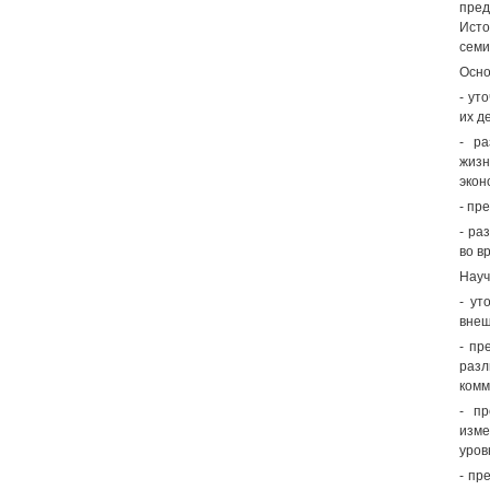
пред
Исто
семи
Осно
- ут
их д
- ра
жизн
экон
- пр
- ра
во в
Науч
- ут
внеш
- пр
разл
комм
- пр
изме
уров
- пр