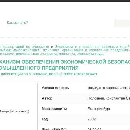
Как скачать?
 диссертаций по экономике
»
Экономика и управление народным хозяйс
емами; макроэкономика; экономика, организация и управление предприят
вациями; региональная экономика; логистика; экономика труда
ХАНИЗМ ОБЕСПЕЧЕНИЯ ЭКОНОМИЧЕСКОЙ БЕЗОПА
ОМЫШЛЕННОГО ПРЕДПРИЯТИЯ
 ДИССЕРТАЦИИ ПО ЭКОНОМИКЕ, ПОЛНЫЙ ТЕКСТ АВТОРЕФЕРАТА
Ученая степень
кандидата экономических
Автор
Половнев, Константин С
Место защиты
Екатеринбург
Автореферата нет :(
Год
2002
Шифр ВАК РФ
08.00.05