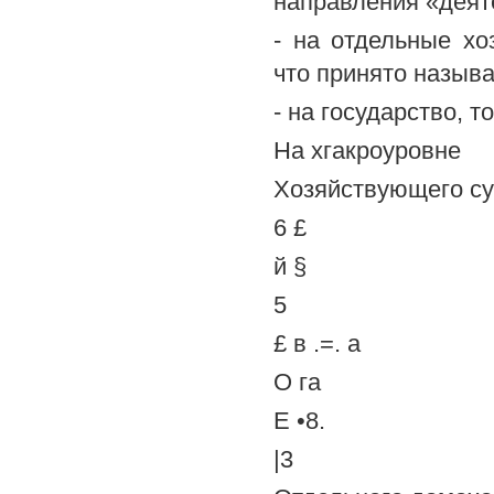
направления «деят
- на отдельные х
что принято назыв
- на государство, т
На хгакроуровне
Хозяйствующего су
6 £
й §
5
£ в .=. а
О га
Е •8.
|3