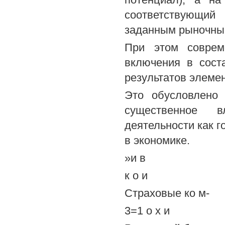
соответствующий
заданным рыночны
При этом соврем
включения в сост
результатов элеме
Это обусловлено
существенное в
деятельности как г
в экономике.
»и в
к о и
Страховые ко м-
3=1 о х и