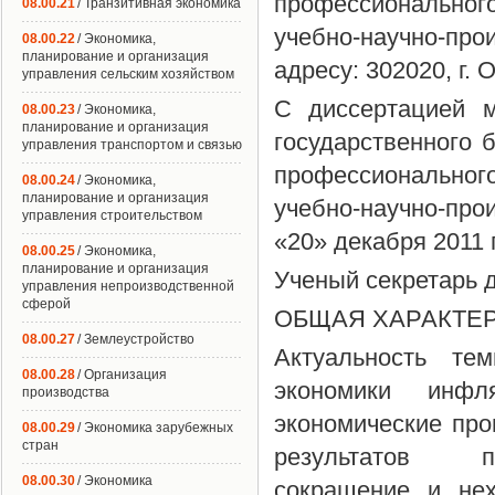
профессиональног
08.00.21
/ Транзитивная экономика
учебно-научно-пр
08.00.22
/ Экономика,
планирование и организация
адресу: 302020, г. 
управления сельским хозяйством
С диссертацией м
08.00.23
/ Экономика,
планирование и организация
государственного 
управления транспортом и связью
профессиональног
08.00.24
/ Экономика,
планирование и организация
учебно-научно-пр
управления строительством
«20» декабря 2011 
08.00.25
/ Экономика,
планирование и организация
Ученый секретарь д
управления непроизводственной
сферой
ОБЩАЯ ХАРАКТЕ
08.00.27
/ Землеустройство
Актуальность те
08.00.28
/ Организация
экономики инфл
производства
экономические про
08.00.29
/ Экономика зарубежных
стран
результатов про
08.00.30
/ Экономика
сокращение и нех