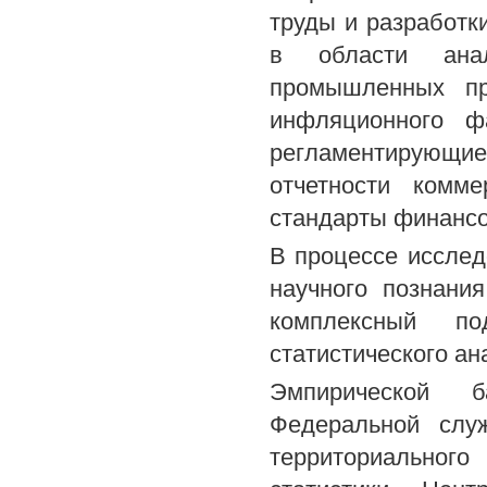
труды и разработк
в области анал
промышленных пр
инфляционного ф
регламентирующи
отчетности комм
стандарты финансо
В процессе иссле
научного познани
комплексный по
статистического ан
Эмпирической 
Федеральной служ
территориальног