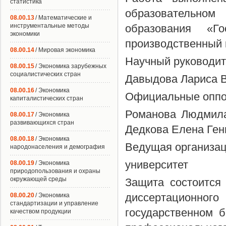
статистика
образовательно
08.00.13
/ Математические и
инструментальные методы
образования «Го
экономики
производственный 
08.00.14
/ Мировая экономика
Научный руководит
08.00.15
/ Экономика зарубежных
социалистических стран
Давыдова Лариса 
08.00.16
/ Экономика
Официальные оппон
капиталистических стран
Романова Людмила
08.00.17
/ Экономика
развивающихся стран
Дедкова Елена Ген
08.00.18
/ Экономика
Ведущая организац
народонаселения и демография
университет
08.00.19
/ Экономика
природопользования и охраны
окружающей среды
Защита состоится
диссертационно
08.00.20
/ Экономика
стандартизации и управление
государственном 
качеством продукции