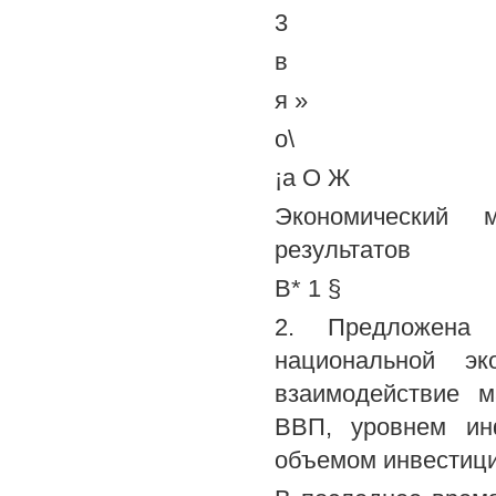
3
в
я »
о\
¡а О Ж
Экономический 
результатов
В* 1 §
2. Предложена
национальной эк
взаимодействие м
ВВП, уровнем ин
объемом инвестици