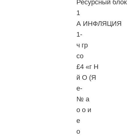
Ресурсный блок
1
А ИНФЛЯЦИЯ
1-
ч гр
со
£4 «г Н
й О (Я
е-
№ а
о о и
е
о