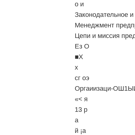
о и
Законодательное и
Менеджмент предп
Цепи и миссия пре
Ез О
■X
х
сг оэ
Оргаиизаци-ОШ1ЫИ
«< я
13 р
а
й ¡а