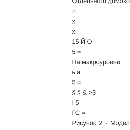
Отдельного домохо
л
х
х
15 Й О
5 =
На макроуровне
ь а
5 =
§ § & >3
I 5
ГС =
Рисунок 2 - Моде