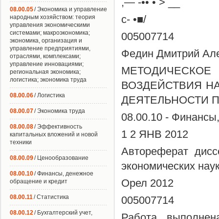
,— -•• • > __
08.00.05
/ Экономика и управление
с- •■/
народным хозяйством: теория
управления экономическими
системами; макроэкономика;
005007714
экономика, организация и
управление предприятиями,
Федин Дмитрий Ал
отраслями, комплексами;
управление инновациями;
МЕТОДИЧЕСКОЕ
региональная экономика;
логистика; экономика труда
ВОЗДЕЙСТВИЯ Н
08.00.06
/ Логистика
ДЕЯТЕЛЬНОСТИ 
08.00.07
/ Экономика труда
08.00.10 - Финансы
08.00.08
/ Эффективность
1 2 ЯНВ 2012
капитальных вложений и новой
техники
Автореферат дисс
08.00.09
/ Ценообразование
экономических нау
08.00.10
/ Финансы, денежное
Орел 2012
обращение и кредит
08.00.11
/ Статистика
005007714
08.00.12
/ Бухгалтерский учет,
Работа выполнен