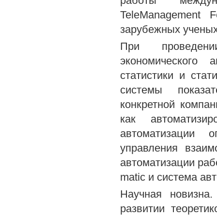
работы междуна
TeleManagement 
зарубежных ученых
При проведени
экономического а
статистики и ста
системы показат
конкретной компан
как автоматизир
автоматизации о
управления взаим
автоматизации рабо
matic и система а
Научная новизна.
развитии теоретик