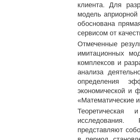
клиента. Для раз
модель априорной 
обоснована прямая
сервисом от качест
Отмеченные резуль
имитационных мо
комплексов и разр
анализа деятельн
определения эфф
экономической и ф
«Математические и
Теоретическая и
исследования. 
представляют собо
в период становл