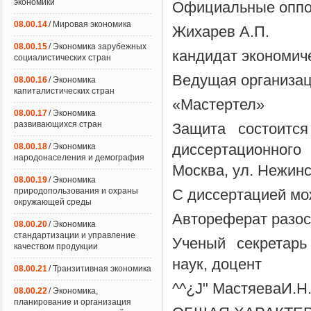
экономики
Официальные оппон
08.00.14
/ Мировая экономика
Жихарев А.П.
08.00.15
/ Экономика зарубежных
кандидат экономиче
социалистических стран
Ведущая организац
08.00.16
/ Экономика
капиталистических стран
«Мастертел»
08.00.17
/ Экономика
развивающихся стран
Защита состоитс
диссертационного
08.00.18
/ Экономика
народонаселения и демография
Москва, ул. Нежинск
08.00.19
/ Экономика
природопользования и охраны
С диссертацией мо
окружающей среды
Автореферат разос
08.00.20
/ Экономика
стандартизации и управление
Ученый секретарь
качеством продукции
наук, доцент
08.00.21
/ Транзитивная экономика
^^¿J" МастяеваИ.Н
08.00.22
/ Экономика,
планирование и организация