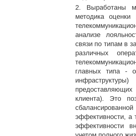
2. Выработаны м
методика оценки 
телекоммуникаци
анализе лояльнос
связи по типам в з
различных опер
телекоммуникаци
главных типа - о
инфраструктур
предоставляющих
клиента). Это п
сбалансирован
эффективности, а 
эффективности в
учетом полного жиз