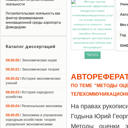
лояльности
Учен
Потребительская лояльность как
Авт
фактор формирования
инновационной среды аэропорта
Мес
Домодедово
Год
Шиф
Каталог диссертаций
Автореферат
Читать
08.00.00
/ Экономические науки
08.00.01
/ Экономическая теория
АВТОРЕФЕРА
08.00.02
/ История экономических
учений
ПО ТЕМЕ "МЕТОДЫ ОЦ
08.00.03
/ История народного
ТЕЛЕКОММУНИКАЦИОНН
хозяйства
На правах рукопис
08.00.04
/ Региональная экономика
Годына Юрий Геор
08.00.05
/ Экономика и управление
народным хозяйством: теория
управления экономическими
Методы оценки э