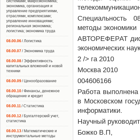
системами; макроэкономика;
телекоммуникацион
экономика, организация и
управление предприятиями,
отраслями, комплексами;
Специальность 0
управление инновациями;
региональная экономика;
методы экономики
логистика; экономика труда
АВТОРЕФЕРАТ дисс
08.00.06
/ Логистика
экономических нау
08.00.07
/ Экономика труда
2 /> га 2010
08.00.08
/ Эффективность
капитальных вложений и новой
Москва 2010
техники
004606166
08.00.09
/ Ценообразование
Работа выполнена
08.00.10
/ Финансы, денежное
обращение и кредит
в Московском госу
08.00.11
/ Статистика
информатики.
08.00.12
/ Бухгалтерский учет,
Научный руководите
статистика
Божко В.П,
08.00.13
/ Математические и
инструментальные методы