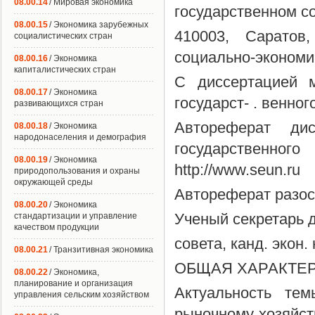
08.00.14
/ Мировая экономика
государственном с
08.00.15
/ Экономика зарубежных
410003, Саратов
социалистических стран
социально-экономич
08.00.16
/ Экономика
капиталистических стран
С диссертацией м
08.00.17
/ Экономика
государст- . венно
развивающихся стран
Автореферат ди
08.00.18
/ Экономика
народонаселения и демография
государственног
08.00.19
/ Экономика
http://www.seun.ru
природопользования и охраны
окружающей среды
Автореферат разос
08.00.20
/ Экономика
Ученый секретарь 
стандартизации и управление
качеством продукции
совета, канд. экон.
08.00.21
/ Транзитивная экономика
ОБЩАЯ ХАРАКТЕ
08.00.22
/ Экономика,
планирование и организация
Актуальность те
управления сельским хозяйством
рыночному хозяйс