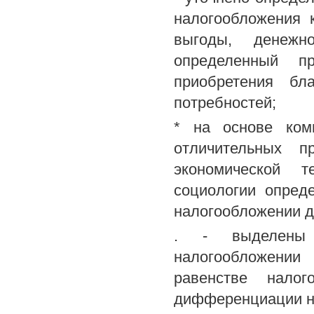
налогообложения 
выгоды, денеж
определенный п
приобретения бл
потребностей;
* на основе комп
отличительных п
экономической т
социологии опред
налогообложении д
. - выделены 
налогообложении
равенстве налог
дифференциации на