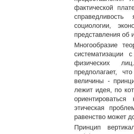
фактической плат
справедливость 
социологии, эко
представления об и
Многообразие тео
систематизации 
физических лиц
предполагает, чт
величины - принц
лежит идея, по к
ориентироваться
этическая пробле
равенство может д
Принцип вертика