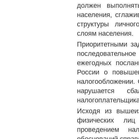
должен выполнят
населения, сглажи
структуры лично
слоям населения.
Приоритетными за
последовательное
ежегодных послан
России о повыше
налогообложении. 
нарушается сба
налогоплательщика.
Исходя из вышеиз
физических лиц 
проведением нал
обоснований справ