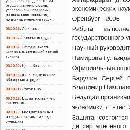
управление предприятиями,
отраслями, комплексами;
экономических нау
управление инновациями;
региональная экономика;
Оренбург - 2006
логистика; экономика труда
Работа выполн
08.00.06
/ Логистика
государственного у
08.00.07
/ Экономика труда
Научный руководите
08.00.08
/ Эффективность
капитальных вложений и новой
Немирова Гульзида
техники
08.00.09
/ Ценообразование
Официальные оппон
08.00.10
/ Финансы, денежное
Барулин Сергей В
обращение и кредит
Владимир Николае
08.00.11
/ Статистика
Ведущая организац
08.00.12
/ Бухгалтерский учет,
статистика
экономики, статист
08.00.13
/ Математические и
Защита состоится
инструментальные методы
экономики
диссертационно