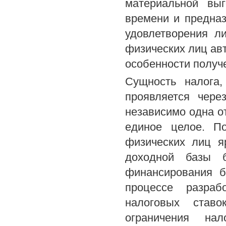
материальной вы
времени и предназ
удовлетворения л
физических лиц ав
особенности получ
Сущность налога,
проявляется чере
независимо одна о
единое целое. П
физических лиц я
доходной базы б
финансирования б
процессе разраб
налоговых став
ограничения нал