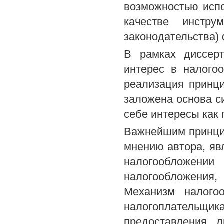
возможностью испо
качестве инстру
законодательства) 
В рамках диссерт
интерес в налого
реализация принц
заложена основа с
себе интересы как 
Важнейшим принци
мнению автора, яв
налогообложении
налогообложения,
Механизм налого
налогоплательщик
предоставления 