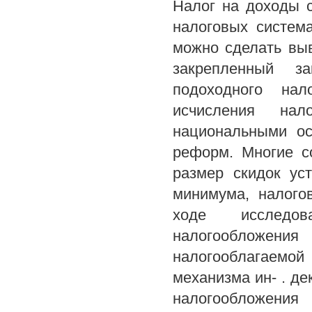
Налог на доходы 
налоговых систем
можно сделать выв
закрепленный за
подоходного нал
исчисления нал
национальными ос
реформ. Многие с
размер скидок ус
минимума, налого
ходе исследов
налогообложения
налогооблагаемой
механизма ин- . де
налогообложения