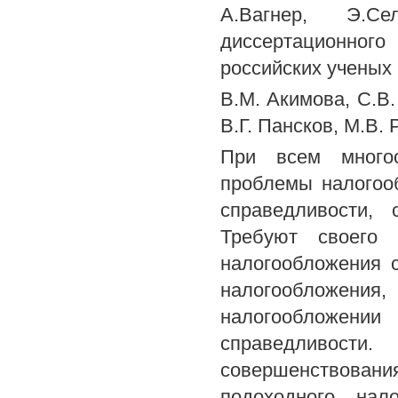
A.Вагнер, Э.С
диссертационног
российских ученых 
B.М. Акимова, C.B.
В.Г. Пансков, М.В. 
При всем многоо
проблемы налогоо
справедливости, 
Требуют своего 
налогообложения 
налогообложени
налогообложен
справедливост
совершенствован
подоходного нал