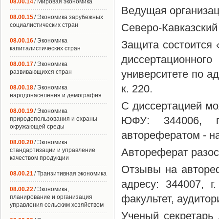
08.00.14
/ Мировая экономика
Ведущая организац
08.00.15
/ Экономика зарубежных
социалистических стран
Северо-Кавказский 
08.00.16
/ Экономика
Защита состоится «
капиталистических стран
диссертационног
08.00.17
/ Экономика
университете по адр
развивающихся стран
к. 220.
08.00.18
/ Экономика
народонаселения и демография
С диссертацией мо
08.00.19
/ Экономика
ЮФУ: 344006, г
природопользования и охраны
окружающей среды
авторефератом - на
08.00.20
/ Экономика
Автореферат разос
стандартизации и управление
качеством продукции
Отзывы на автореф
08.00.21
/ Транзитивная экономика
адресу: 344007, г.
08.00.22
/ Экономика,
факультет, аудитор
планирование и организация
управления сельским хозяйством
Ученый секретарь 