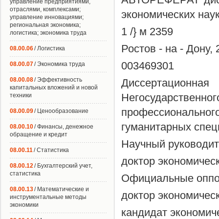
управление предприятиями,
отраслями, комплексами;
экономических нау
управление инновациями;
региональная экономика;
1 /} м 2359
логистика; экономика труда
Ростов - на - Дону,
08.00.06
/ Логистика
003469301
08.00.07
/ Экономика труда
08.00.08
/ Эффективность
Диссертационна
капитальных вложений и новой
Негосударствен
техники
профессионально
08.00.09
/ Ценообразование
гуманитарных специ
08.00.10
/ Финансы, денежное
обращение и кредит
Научный руководит
08.00.11
/ Статистика
доктор экономичес
08.00.12
/ Бухгалтерский учет,
статистика
Официальные оппо
08.00.13
/ Математические и
доктор экономичес
инструментальные методы
экономики
кандидат экономич