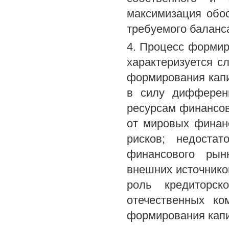
максимизация обо
требуемого баланса
4. Процесс формир
характеризуется 
формирования капи
в силу дифферен
ресурсам финансов
от мировых финан
рисков; недоста
финансового рын
внешних источнико
роль кредиторск
отечественных ко
формирования капи