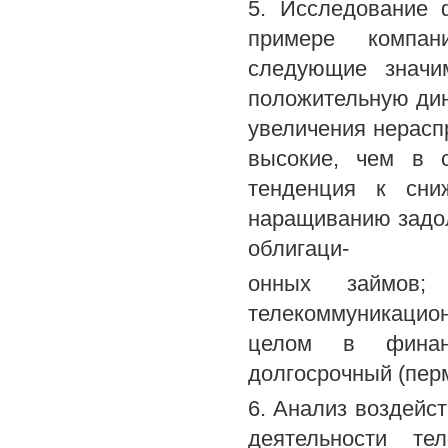
5. Исследование 
примере компан
следующие значи
положительную дин
увеличения нерасп
высокие, чем в с
тенденция к сни
наращиванию задол
облигаци-
онных займов;
телекоммуникацион
целом в финанс
долгосрочный (пер
6. Анализ воздейс
деятельности те