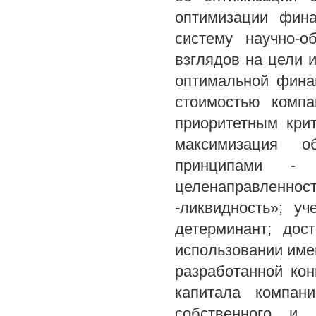
оптимизации фина
систему научно-
взглядов на цели
оптимальной фина
стоимостью компа
приоритетным кри
максимизация о
принципами - 
целенаправленно
-ликвидность»; у
детерминант; дос
использовании име
разработанной ко
капитала компан
собственного и 