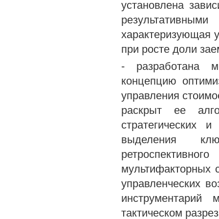
установлена зави
результативны
характеризующая у
при росте доли зае
- разработана м
концепцию оптими
управления стоимо
раскрыт ее алго
стратегических и
выделения клю
ретроспективног
мультифакторных 
управленческих в
инструментарий 
тактическом разрез