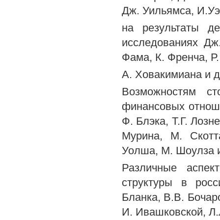
Дж. Уильямса, И.Уэ
на результаты де
исследованиях Дж.
Фама, К. Френча, Р
A. Ховакимиана и д
Возможностям ст
финансовых отнош
Ф. Блэка, Т.Г. Лозн
Мурина, М. Скотт
Уолша, М. Шоулза и
Различные аспек
структуры в росс
Бланка, В.В. Бочаро
И. Ивашковской, Л.