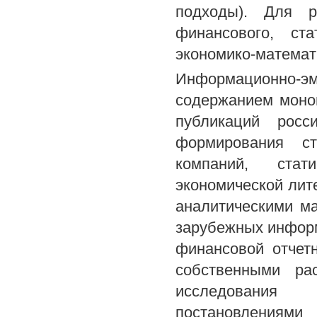
подходы). Для р
финансового, ста
экономико-математи
Информационно-э
содержанием моног
публикаций рос
формирования ст
компаний, стат
экономической лит
аналитическими м
зарубежных информ
финансовой отчетн
собственными рас
исследования 
постановления