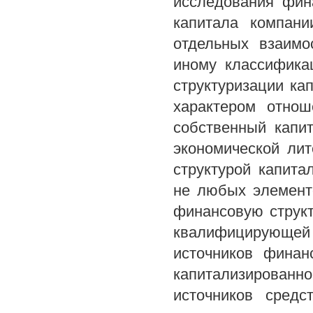
исследования фин
капитала компани
отдельных взаимо
иному классифика
структуризации ка
характером отнош
собственный капи
экономической лит
структурой капита
не любых элементо
финансовую структ
квалифицирующе
источников финан
капитализированн
источников средс