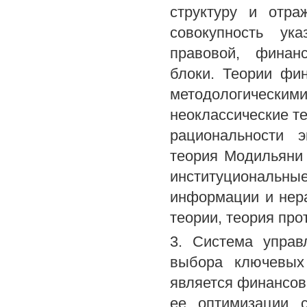
структуру и отр
совокупность ук
правовой, финанс
блоки. Теории фи
методологическ
неоклассические т
рациональности э
теория Модильяни 
институциональн
информации и нера
теории, теория про
3. Система управ
выбора ключевых
является финансова
ее оптимизации 