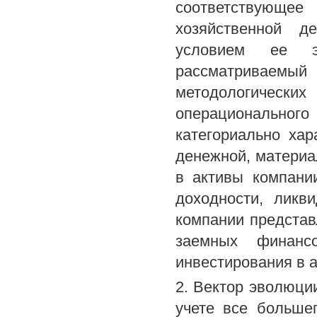
соответствующ
хозяйственной д
условием ее эф
рассматривае
методологически
операционально
категориально хар
денежной, материа
в активы компани
доходности, ликв
компании представ
заемных финанс
инвестирования в а
2. Вектор эволюци
учете все больше