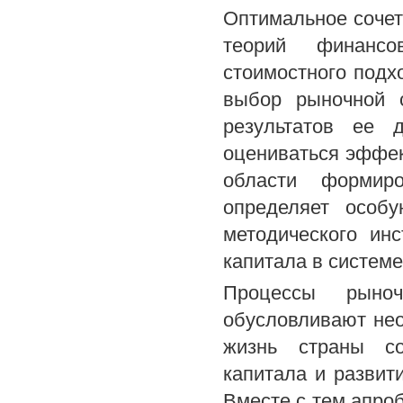
Оптимальное сочет
теорий финансо
стоимостного подх
выбор рыночной с
результатов ее 
оцениваться эффек
области формиро
определяет особу
методического ин
капитала в систем
Процессы рыночн
обусловливают нео
жизнь страны со
капитала и развит
Вместе с тем апро