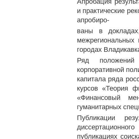
Апробация резуль
и практические ре
апробиро-
ваны в докладах
межрегиональных 
городах Владикавка
Ряд положений 
корпоративной пол
капитала ряда рос
курсов «Теория ф
«Финансовый ме
гуманитарных специ
Публикации резу
диссертационног
публикациях соиск