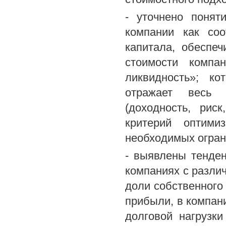
- уточнено понят
компании как со
капитала, обеспе
стоимости компа
ликвидность»; к
отражает весь 
(доходность, рис
критерий оптими
необходимых огран
- выявлены тенде
компаниях с разл
доли собственного
прибыли, в компан
долговой нагрузк