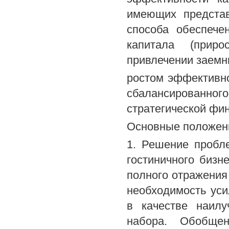
имеющих представ
способа обеспече
капитала (приро
привлечении заемны
ростом эффективно
сбалансированно
стратегической фи
Основные положени
1. Решение пробл
гостиничного биз
полного отражения 
необходимость ус
в качестве наилу
набора. Обобщен