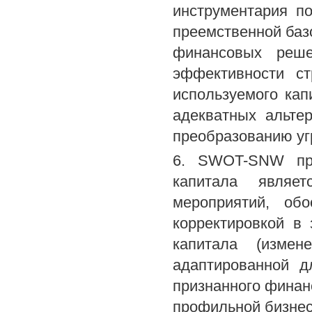
инструментария по
преемственной базо
финансовых реше
эффективности с
используемого кап
адекватных альте
преобразованию уг
6. SWOT-SNW про
капитала являет
мероприятий, об
корректировкой в
капитала (измен
адаптированной д
признанного финанс
профильной бизнес