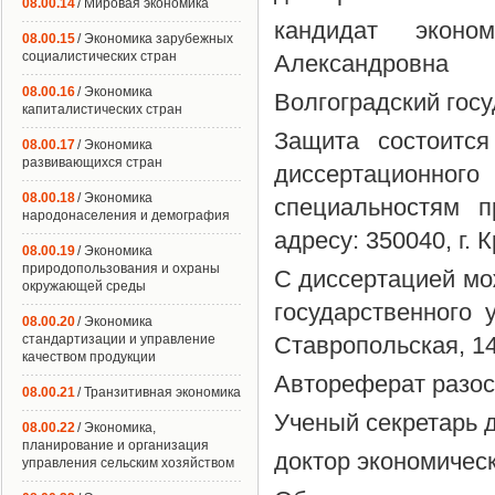
08.00.14
/ Мировая экономика
кандидат эконо
08.00.15
/ Экономика зарубежных
социалистических стран
Александровна
08.00.16
/ Экономика
Волгоградский госу
капиталистических стран
Защита состоитс
08.00.17
/ Экономика
развивающихся стран
диссертационно
08.00.18
/ Экономика
специальностям п
народонаселения и демография
адресу: 350040, г. 
08.00.19
/ Экономика
природопользования и охраны
С диссертацией мо
окружающей среды
государственного у
08.00.20
/ Экономика
стандартизации и управление
Ставропольская, 14
качеством продукции
Автореферат разосл
08.00.21
/ Транзитивная экономика
Ученый секретарь 
08.00.22
/ Экономика,
планирование и организация
доктор экономическ
управления сельским хозяйством