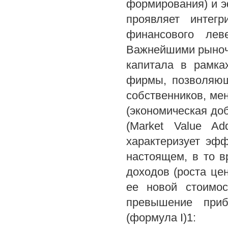
формирования) и э
проявляет интег
финансового лев
Важнейшими рыноч
капитала в рамка
фирмы, позволяющ
собственников, ме
(экономическая до
(Market Value A
характеризует эф
настоящем, в то 
доходов (роста це
ее новой стоимос
превышение приб
(формула I)1: