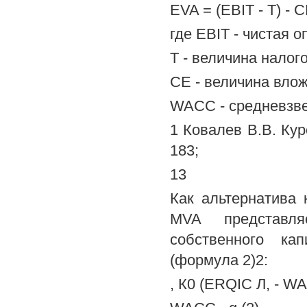
EVA = (EBIT - Т) - 
где EBIT - чистая 
Т - величина налог
СЕ - величина влож
WACC - средневзве
1 Ковалев В.В. Кур
183;
13
Как альтернатива 
MVA представл
собственного ка
(формула 2)2:
, К0 (ERQIC Л, - WAC