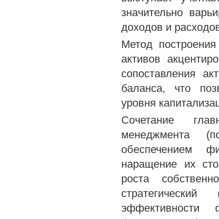
значительно варь
доходов и расходо
Метод построения
активов акцентир
сопоставления ак
баланса, что поз
уровня капитализац
Сочетание глав
менеджмента (п
обеспечением фи
наращение их сто
роста собственн
стратегический
эффективности ф