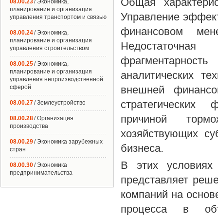
Общая характерис
08.00.23
/ Экономика,
планирование и организация
Управление эффект
управления транспортом и связью
финансовом мене
08.00.24
/ Экономика,
планирование и организация
Недостаточная
управления строительством
фрагментарност
08.00.25
/ Экономика,
планирование и организация
аналитических те
управления непроизводственной
сферой
внешней финансо
стратегических 
08.00.27
/ Землеустройство
причиной торм
08.00.28
/ Организация
производства
хозяйствующих су
08.00.29
/ Экономика зарубежных
бизнеса.
стран
В этих условиях
08.00.30
/ Экономика
предпринимательства
представляет реш
компаний на основ
процесса в объ