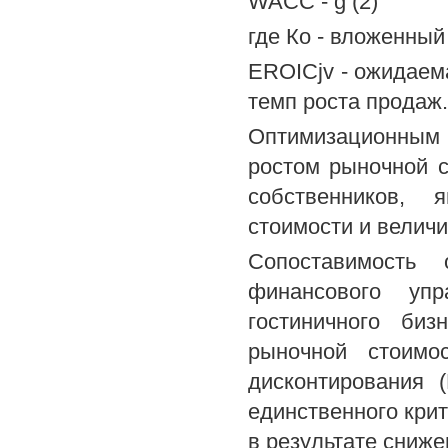
WACC - g (2)
где Ко - вложенный
EROICjv - ожидаема
темп роста продаж.
Оптимизационным
ростом рыночной с
собственников, 
стоимости и величи
Сопоставимость 
финансового упр
гостиничного би
рыночной стоимо
дисконтирования 
единственного крит
в результате сниже