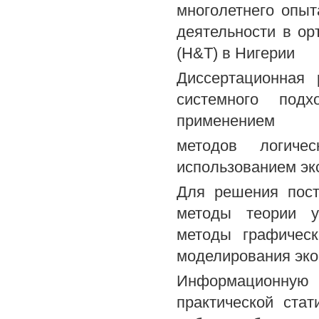
многолетнего опы
деятельности в ор
(Н&Т) в Нигерии
Диссертационная 
системного под
применением
методов логичес
использованием эк
Для решения пост
методы теории уп
методы графическ
моделирования эко
Информационную 
практической стат