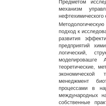
Предметом исслед
механизм управ
нефтехимического 
Методологическу
подход к исследов
развития эффект
предприятий хим
логический, стр
моделировашге 
теоретические, ме
экономической т
менеджмент биот
процессами в на
международных на
собственные прак