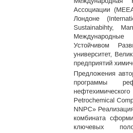
Международная К
Ассоциации (МЕЕА
Лондоне (Interna
Sustainabihty, Ma
Международные 
Устойчивом Разв
университет, Вели
предприятий химич
Предложения авто
программы реф
нефтехимическо
Petrochemical Comp
NNPC» Реализация
комбината сформи
ключевых поло