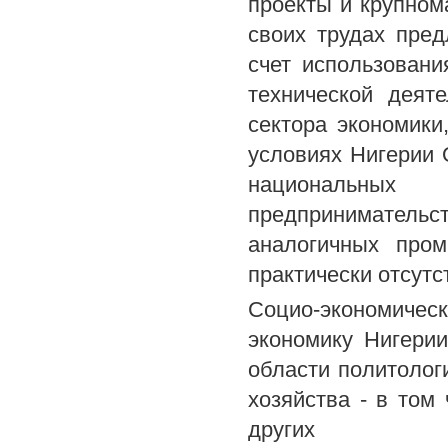
проекты и крупном
своих трудах пре
счет использован
технической деят
сектора экономики
условиях Нигерии 
национальных
предпринимательс
аналогичных про
практически отсутс
Социо-экономиче
экономику Нигерии
области политолог
хозяйства - в то
других