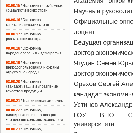
Академия тонкой х
08.00.15
/ Экономика зарубежных
Научный руководи
социалистических стран
08.00.16
/ Экономика
Официальные оппо
капиталистических стран
доцент
08.00.17
/ Экономика
развивающихся стран
Ведущая организац
08.00.18
/ Экономика
доктор экономическ
народонаселения и демография
Ягудин Семен Юрь
08.00.19
/ Экономика
природопользования и охраны
доктор экономическ
окружающей среды
08.00.20
/ Экономика
Орехов Сергей Але
стандартизации и управление
качеством продукции
кандидат экономиче
08.00.21
/ Транзитивная экономика
Устинов Александр
08.00.22
/ Экономика,
ГОУ ВПО Санкт-
планирование и организация
управления сельским хозяйством
университета
08.00.23
/ Экономика,