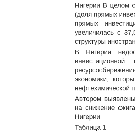
Нигерии В целом о
(доля прямых инвес
прямых инвестиц
увеличилась с 37
структуры иностра
В Нигерии недос
инвестиционной 
ресурсосбережен
экономики, котор
нефтехимической 
Автором выявлены
на снижение сжиг
Нигерии
Таблица 1