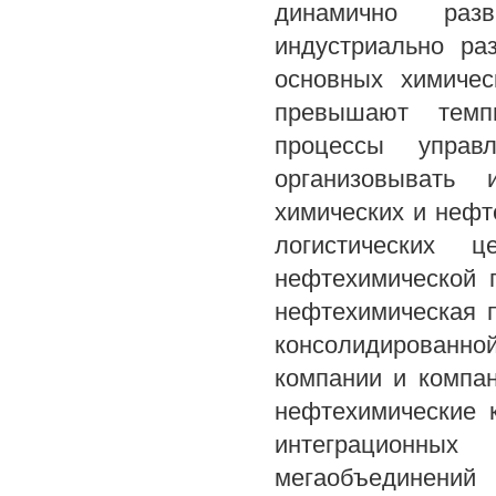
динамично раз
индустриально ра
основных химичес
превышают темп
процессы управ
организовывать 
химических и нефт
логистических 
нефтехимической 
нефтехимическая 
консолидированно
компании и компа
нефтехимические 
интеграционных
мегаобъединени