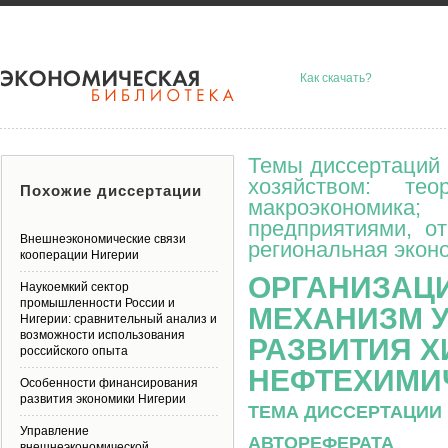
Как скачать?
Темы диссертаций 
хозяйством: тео
Похожие диссертации
макроэкономик
предприятиями, о
Внешнеэкономические связи
региональная эконо
кооперации Нигерии
ОРГАНИЗАЦ
Наукоемкий сектор
промышленности России и
МЕХАНИЗМ У
Нигерии: сравнительный анализ и
возможности использования
РАЗВИТИЯ Х
российского опыта
НЕФТЕХИМИЧ
Особенности финансирования
развития экономики Нигерии
ТЕМА ДИССЕРТАЦИИ 
Управление
АВТОРЕФЕРАТА
внешнеэкономической