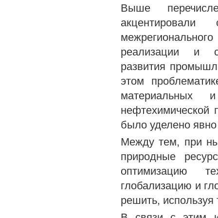
Выше перечисл
акцентировали
межрегиональног
реализации и со
развития промышле
этом проблематик
материальных 
нефтехимической 
было уделено явно
Между тем, при н
природные ресур
оптимизацию те
глобализацию и гло
решить, используя
В связи с этим и