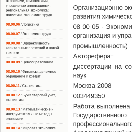
отраслями, комплексами;
управление инновациями;
Организационно-э
региональная экономика;
развития химическ
логистика; экономика труда
08.00.06
/ Логистика
08 00 05 - Эконом
08.00.07
/ Экономика труда
организация и упр
08.00.08
/ Эффективность
промышленность)
капитальных вложений и новой
техники
Автореферат
08.00.09
/ Ценообразование
диссертации на со
08.00.10
/ Финансы, денежное
наук
обращение и кредит
Москва-2008
08.00.11
/ Статистика
003449350
08.00.12
/ Бухгалтерский учет,
статистика
Работа выполнена 
08.00.13
/ Математические и
Государственно
инструментальные методы
экономики
профессионально
08.00.14
/ Мировая экономика