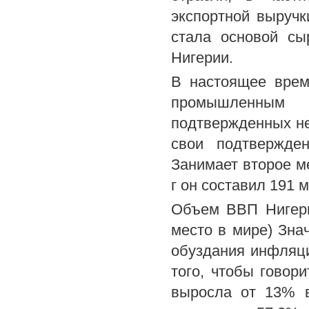
экспортной выруч
стала основой с
Нигерии.
В настоящее врем
промышленным 
подтвержденных не
свои подтвержде
Занимает второе м
г он составил 191
Объем ВВП Нигери
место в мире) Зна
обуздания инфляци
того, чтобы говор
выросла от 13% в