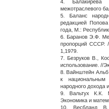
4. Балакирева 
межотраслевого бал
5. Баланс народ
редакцией Попова
года, М.: Республи
6. Баранов Э.Ф. М
пропорций СССР. /
1,1979.
7. Безруков В., К
использование. //Эк
8. Вайнштейн Альб
к национальным с
народного дохода и
9. Вальтух К.К. 
Экономика и матема
10. Весбланд В.