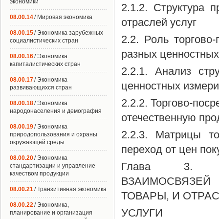
экономики
2.1.2. Структура 
08.00.14
/ Мировая экономика
отраслей услуг
08.00.15
/ Экономика зарубежных
2.2. Роль торгово
социалистических стран
разных ценностных
08.00.16
/ Экономика
капиталистических стран
2.2.1. Анализ ст
08.00.17
/ Экономика
ценностных измери
развивающихся стран
2.2.2. Торгово-пос
08.00.18
/ Экономика
народонаселения и демография
отечественную пр
08.00.19
/ Экономика
2.2.3. Матрицы т
природопользования и охраны
окружающей среды
переход от цен по
08.00.20
/ Экономика
Глава 3. Э
стандартизации и управление
качеством продукции
ВЗАИМОСВЯЗЕ
08.00.21
/ Транзитивная экономика
ТОВАРЫ, И ОТР
08.00.22
/ Экономика,
УСЛУГИ
планирование и организация