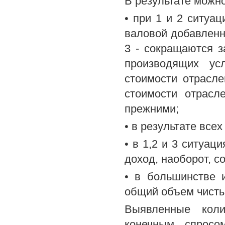
В результате можн
• при 1 и 2 ситуа
валовой добавленн
3 - сокращаются з
производящих ус
стоимости отрасл
стоимости отрасле
прежними;
• в результате все
• в 1,2 и 3 ситуац
доход, наоборот, с
• в большинстве и
общий объем чисты
Выявленные коли
конечным спросо