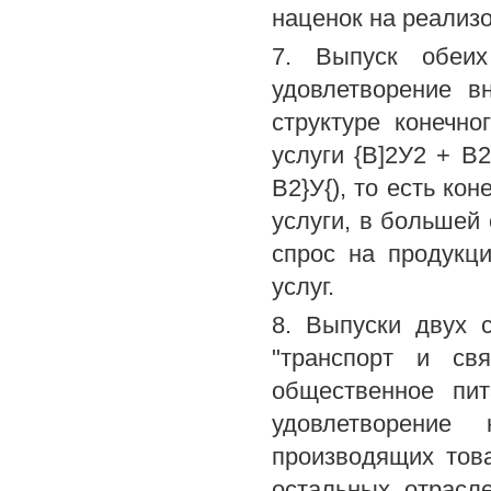
наценок на реализ
7. Выпуск обеих
удовлетворение в
структуре конечн
услуги {В]2У2 + В
В2}У{), то есть ко
услуги, в большей 
спрос на продукц
услуг.
8. Выпуски двух 
"транспорт и свя
общественное пи
удовлетворение
производящих това
остальных отрасл